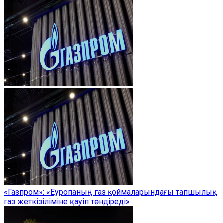
«Газпром»: «Еуропаның газ қоймаларындағы тапшылық
газ жеткізіліміне қауіп төндіреді»