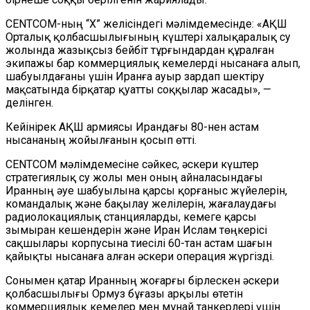
CENTCOM-ның “Х” желісіндегі мәлімдемесінде: «АҚШ
Орталық қолбасшылығының күштері халықаралық су
жолында жазықсыз бейбіт тұрғындардан құралған
экипажы бар коммерциялық кемелерді нысанаға алып,
шабуылдағаны үшін Иранға ауыр зардап шектіру
мақсатында бірқатар қуатты соққылар жасады», —
делінген.
Кейінірек АҚШ армиясы Ирандағы 80-нен астам
нысананың жойылғанын қосып өтті.
CENTCOM мәлімдемесіне сәйкес, әскери күштер
стратегиялық су жолы мен оның айналасындағы
Иранның әуе шабуылына қарсы қорғаныс жүйелерін,
командалық және бақылау желілерін, жағалаудағы
радиолокациялық станцияларды, кемеге қарсы
зымыран кешендерін және Иран Ислам төңкерісі
сақшылары корпусына тиесілі 60-тан астам шағын
қайықты нысанаға алған әскери операция жүргізді.
Сонымен қатар Иранның жоғарғы бірлескен әскери
қолбасшылығы Ормуз бұғазы арқылы өтетін
коммерциялық кемелер мен мұнай танкерлері үшін