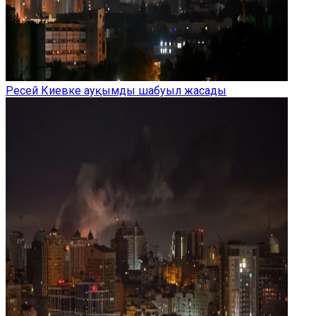
Ресей Киевке ауқымды шабуыл жасады