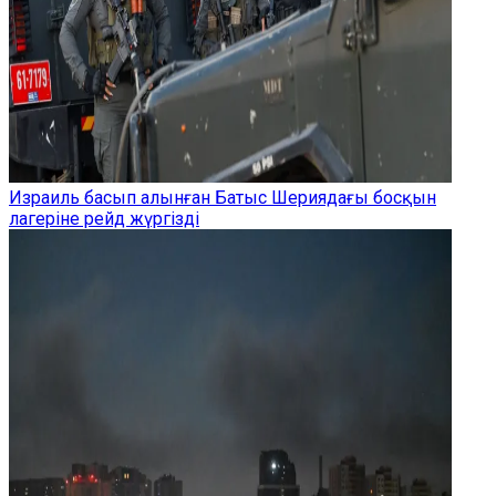
Израиль басып алынған Батыс Шериядағы босқын
лагеріне рейд жүргізді