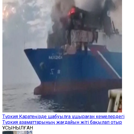
Түркия Қаратеңізде шабуылға ұшыраған кемелердегі
Түркия азаматтарының жағдайын жіті бақылап отыр
ҰСЫНЫЛҒАН