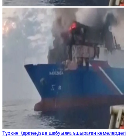
Түркия Қаратеңізде шабуылға ұшыраған кемелердегі