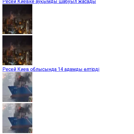
Ресей Киевке ауқымды шабуыл жасады
Ресей Киев облысында 14 адамды өлтірді