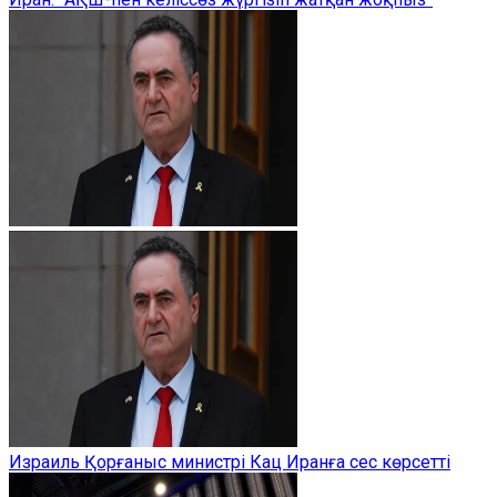
Израиль Қорғаныс министрі Кац Иранға сес көрсетті