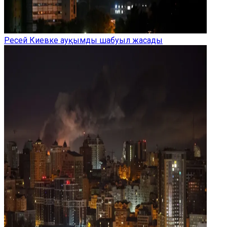
Ресей Киевке ауқымды шабуыл жасады