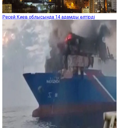
Ресей Киев облысында 14 адамды өлтірді