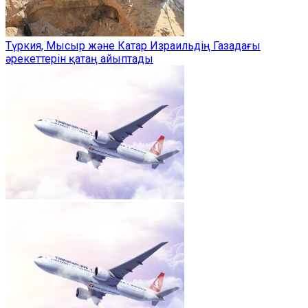
Түркия, Мысыр және Катар Израильдің Газадағы
әрекеттерін қатаң айыптады