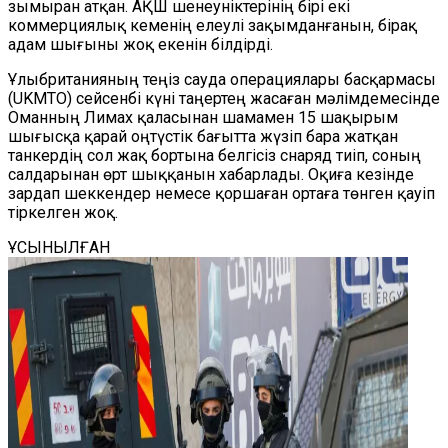
зымыран атқан. АҚШ шенеуніктерінің бірі екі
коммерциялық кеменің елеулі зақымданғанын, бірақ
адам шығыны жоқ екенін білдірді.
Ұлыбританияның теңіз сауда операциялары басқармасы
(UKMTO) сейсенбі күні таңертең жасаған мәлімдемесінде
Оманның Лимах қаласынан шамамен 15 шақырым
шығысқа қарай оңтүстік бағытта жүзіп бара жатқан
танкердің сол жақ бортына белгісіз снаряд тиіп, соның
салдарынан өрт шыққанын хабарлады. Оқиға кезінде
зардап шеккендер немесе қоршаған ортаға төнген қауіп
тіркелген жоқ.
ҰСЫНЫЛҒАН