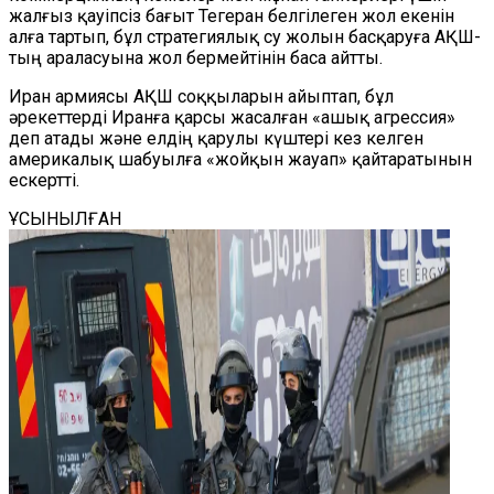
жалғыз қауіпсіз бағыт Тегеран белгілеген жол екенін
алға тартып, бұл стратегиялық су жолын басқаруға АҚШ-
тың араласуына жол бермейтінін баса айтты.
Иран армиясы АҚШ соққыларын айыптап, бұл
әрекеттерді Иранға қарсы жасалған «ашық агрессия»
деп атады және елдің қарулы күштері кез келген
америкалық шабуылға «жойқын жауап» қайтаратынын
ескертті.
ҰСЫНЫЛҒАН