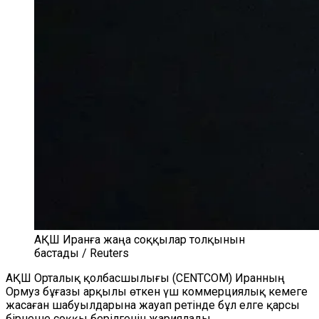
АҚШ Иранға жаңа соққылар толқынын
бастады / Reuters
АҚШ Орталық қолбасшылығы (CENTCOM) Иранның
Ормуз бұғазы арқылы өткен үш коммерциялық кемеге
жасаған шабуылдарына жауап ретінде бұл елге қарсы
бірнеше соққы берілгенін жариялады.