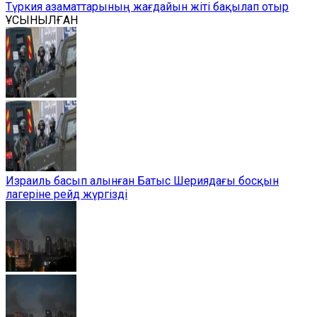
Түркия азаматтарының жағдайын жіті бақылап отыр
ҰСЫНЫЛҒАН
Израиль басып алынған Батыс Шериядағы босқын
лагеріне рейд жүргізді