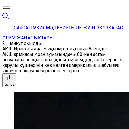
САЯСАТ
ТҮРКИЯ
МӘДЕНИЕТ
БІЛЕ ЖҮРІҢІЗ
КӨЗҚАРАС
ӘЛЕМ ЖАҢАЛЫҚТАРЫ
2 ... минут оқылды
АҚШ Иранға жаңа соққылар толқынын бастады
АҚШ армиясы Иран аумағындағы 80-нен астам
нысананы соққыға жыққанын мәлімдеді, ал Тегеран өз
қарулы күштерінің кез келген америкалық шабуылға
«жойқын жауап» беретінін ескертті.
Бөлісу