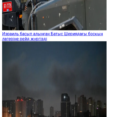
Израиль басып алынған Батыс Шериядағы босқын
лагеріне рейд жүргізді