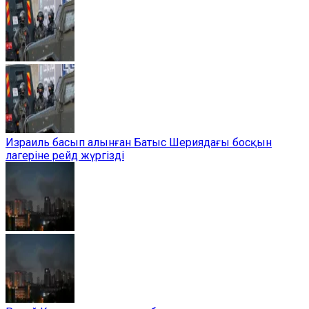
Израиль басып алынған Батыс Шериядағы босқын
лагеріне рейд жүргізді