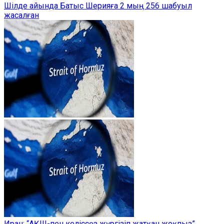
Шілде айында Батыс Шерияға 2 мың 256 шабуыл
жасалған
Иран: “АҚШ-пен келіссөз жүргізіп жатқан жоқпыз”