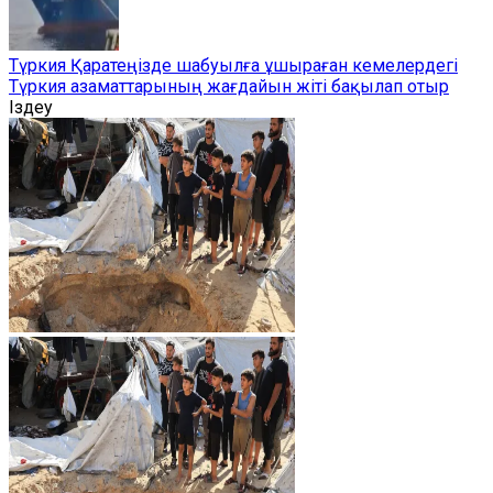
Түркия Қаратеңізде шабуылға ұшыраған кемелердегі
Түркия азаматтарының жағдайын жіті бақылап отыр
Іздеу