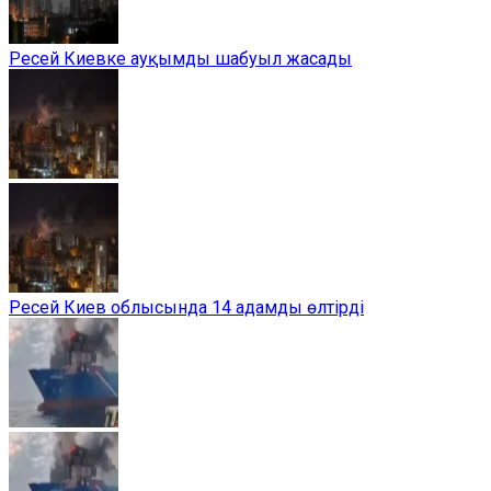
Ресей Киевке ауқымды шабуыл жасады
Ресей Киев облысында 14 адамды өлтірді