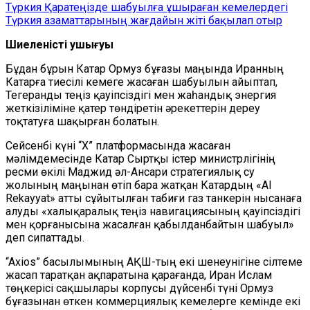
Түркия Қаратеңізде шабуылға ұшыраған кемелердегі
Түркия азаматтарының жағдайын жіті бақылап отыр
Шиеленістің ушығуы
Бұдан бұрын Катар Ормуз бұғазы маңында Иранның
Катарға тиесілі кемеге жасаған шабуылын айыптап,
Тегеранды теңіз қауіпсіздігі мен жаһандық энергия
жеткізіліміне қатер төндіретін әрекеттерін дереу
тоқтатуға шақырған болатын.
Сейсенбі күні “Х” платформасында жасаған
мәлімдемесінде Катар Сыртқы істер министрлігінің
ресми өкілі Маджид әл-Ансари стратегиялық су
жолының маңынан өтіп бара жатқан Катардың «Al
Rekayyat» атты сұйытылған табиғи газ танкерін нысанаға
алуды «халықаралық теңіз навигациясының қауіпсіздігі
мен қорғанысына жасалған қабылданбайтын шабуыл»
деп сипаттады.
“Axios” басылымының АҚШ-тың екі шенеунігіне сілтеме
жасап таратқан ақпаратына қарағанда, Иран Ислам
төңкерісі сақшылары корпусы дүйсенбі түні Ормуз
бұғазынан өткен коммерциялық кемелерге кемінде екі