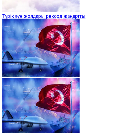
Түрік әуе жолдары рекорд жаңартты