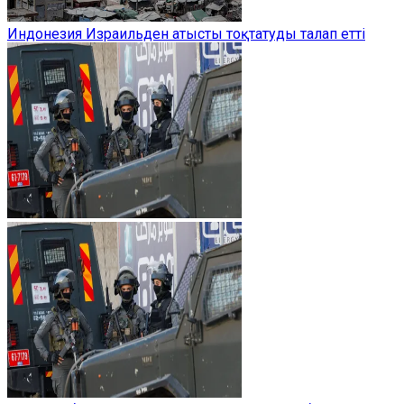
Индонезия Израильден атысты тоқтатуды талап етті