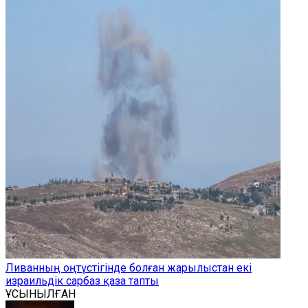
Ливанның оңтүстігінде болған жарылыстан екі
израильдік сарбаз қаза тапты
ҰСЫНЫЛҒАН