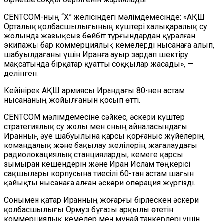
CENTCOM-ның “Х” желісіндегі мәлімдемесінде: «АҚШ
Орталық қолбасшылығының күштері халықаралық су
жолында жазықсыз бейбіт тұрғындардан құралған
экипажы бар коммерциялық кемелерді нысанаға алып,
шабуылдағаны үшін Иранға ауыр зардап шектіру
мақсатында бірқатар қуатты соққылар жасады», —
делінген.
Кейінірек АҚШ армиясы Ирандағы 80-нен астам
нысананың жойылғанын қосып өтті.
CENTCOM мәлімдемесіне сәйкес, әскери күштер
стратегиялық су жолы мен оның айналасындағы
Иранның әуе шабуылына қарсы қорғаныс жүйелерін,
командалық және бақылау желілерін, жағалаудағы
радиолокациялық станцияларды, кемеге қарсы
зымыран кешендерін және Иран Ислам төңкерісі
сақшылары корпусына тиесілі 60-тан астам шағын
қайықты нысанаға алған әскери операция жүргізді.
Сонымен қатар Иранның жоғарғы бірлескен әскери
қолбасшылығы Ормуз бұғазы арқылы өтетін
коммерциялық кемелер мен мұнай танкерлері үшін