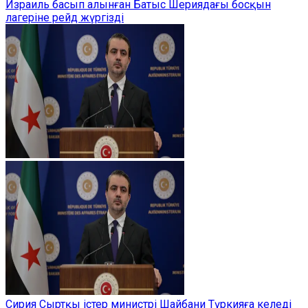
Израиль басып алынған Батыс Шериядағы босқын
лагеріне рейд жүргізді
Сирия Сыртқы істер министрі Шайбани Түркияға келеді