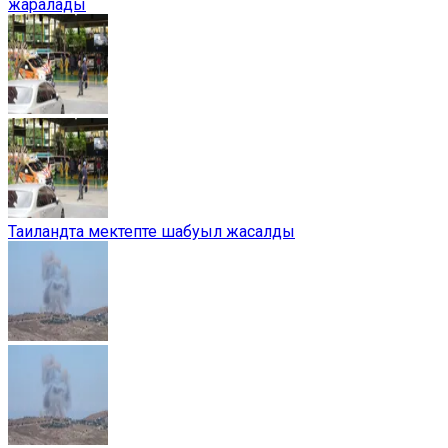
жаралады
Таиландта мектепте шабуыл жасалды