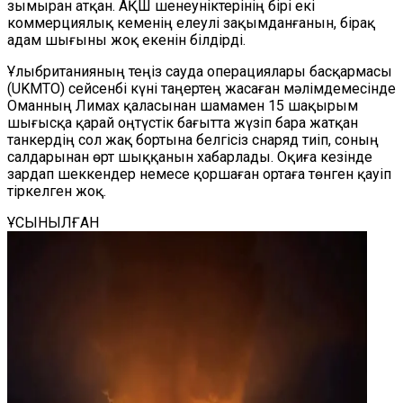
зымыран атқан. АҚШ шенеуніктерінің бірі екі
коммерциялық кеменің елеулі зақымданғанын, бірақ
адам шығыны жоқ екенін білдірді.
Ұлыбританияның теңіз сауда операциялары басқармасы
(UKMTO) сейсенбі күні таңертең жасаған мәлімдемесінде
Оманның Лимах қаласынан шамамен 15 шақырым
шығысқа қарай оңтүстік бағытта жүзіп бара жатқан
танкердің сол жақ бортына белгісіз снаряд тиіп, соның
салдарынан өрт шыққанын хабарлады. Оқиға кезінде
зардап шеккендер немесе қоршаған ортаға төнген қауіп
тіркелген жоқ.
ҰСЫНЫЛҒАН