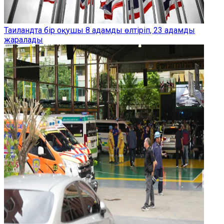
Таиландта бір оқушы 8 адамды өлтіріп, 23 адамды
жаралады