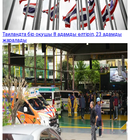
Таиландта бір оқушы 8 адамды өлтіріп, 23 адамды
жаралады