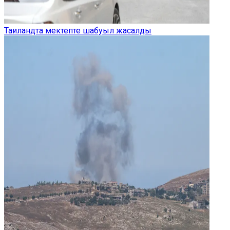
Таиландта мектепте шабуыл жасалды