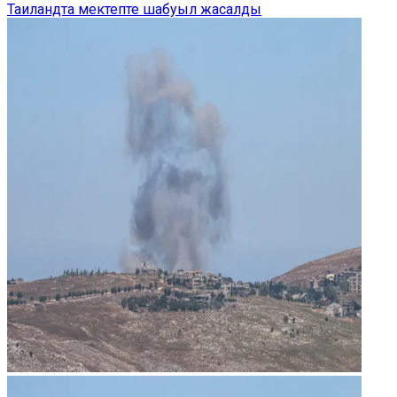
Таиландта мектепте шабуыл жасалды