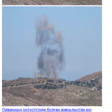
Ливанның оңтүстігінде болған жарылыстан екі