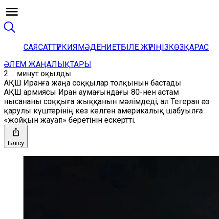
САЯСАТ
ТҮРКИЯ
МӘДЕНИЕТ
БІЛЕ ЖҮРІҢІЗ
КӨЗҚАРАС
ӘЛЕМ ЖАҢАЛЫҚТАРЫ
2 ... минут оқылды
АҚШ Иранға жаңа соққылар толқынын бастады
АҚШ армиясы Иран аумағындағы 80-нен астам
нысананы соққыға жыққанын мәлімдеді, ал Тегеран өз
қарулы күштерінің кез келген америкалық шабуылға
«жойқын жауап» беретінін ескертті.
Бөлісу