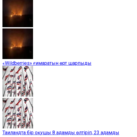
«Wildberries» ғимаратын өрт шарпыды
Таиландта бір оқушы 8 адамды өлтіріп, 23 адамды