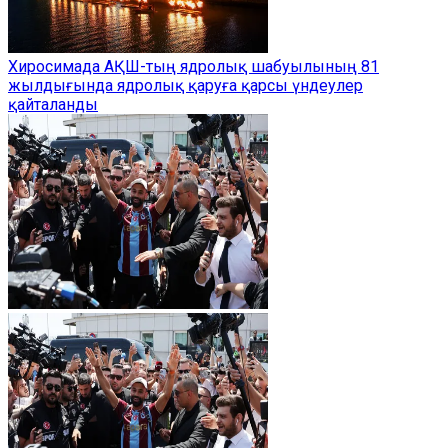
Хиросимада АҚШ-тың ядролық шабуылының 81
жылдығында ядролық қаруға қарсы үндеулер
қайталанды