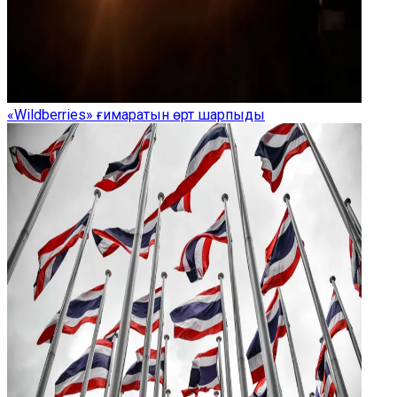
«Wildberries» ғимаратын өрт шарпыды