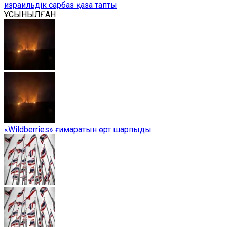
израильдік сарбаз қаза тапты
ҰСЫНЫЛҒАН
«Wildberries» ғимаратын өрт шарпыды