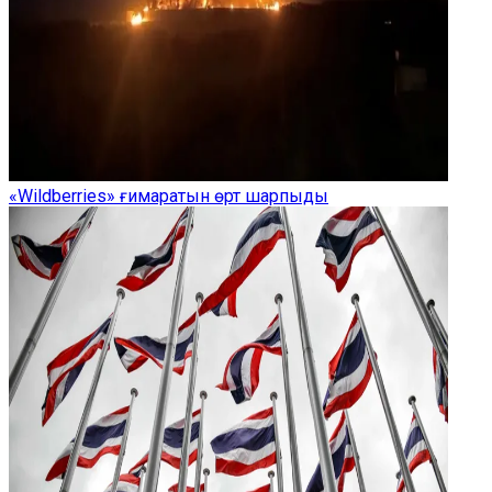
«Wildberries» ғимаратын өрт шарпыды