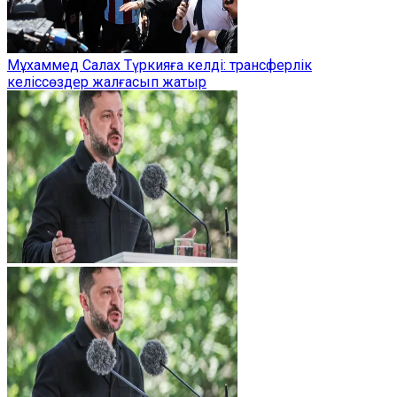
Мұхаммед Салах Түркияға келді: трансферлік
келіссөздер жалғасып жатыр