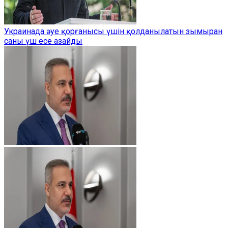
Украинада әуе қорғанысы үшін қолданылатын зымыран
саны үш есе азайды