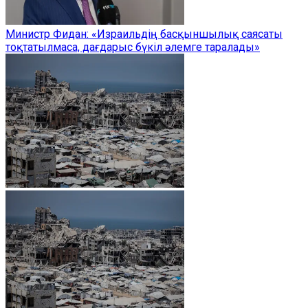
Министр Фидан: «Израильдің басқыншылық саясаты
тоқтатылмаса, дағдарыс бүкіл әлемге таралады»