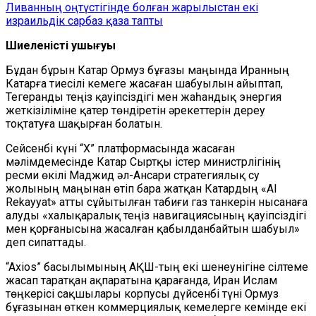
Ливанның оңтүстігінде болған жарылыстан екі
израильдік сарбаз қаза тапты
Шиеленістің ушығуы
Бұдан бұрын Катар Ормуз бұғазы маңында Иранның
Катарға тиесілі кемеге жасаған шабуылын айыптап,
Тегеранды теңіз қауіпсіздігі мен жаһандық энергия
жеткізіліміне қатер төндіретін әрекеттерін дереу
тоқтатуға шақырған болатын.
Сейсенбі күні “Х” платформасында жасаған
мәлімдемесінде Катар Сыртқы істер министрлігінің
ресми өкілі Маджид әл-Ансари стратегиялық су
жолының маңынан өтіп бара жатқан Катардың «Al
Rekayyat» атты сұйытылған табиғи газ танкерін нысанаға
алуды «халықаралық теңіз навигациясының қауіпсіздігі
мен қорғанысына жасалған қабылданбайтын шабуыл»
деп сипаттады.
“Axios” басылымының АҚШ-тың екі шенеунігіне сілтеме
жасап таратқан ақпаратына қарағанда, Иран Ислам
төңкерісі сақшылары корпусы дүйсенбі түні Ормуз
бұғазынан өткен коммерциялық кемелерге кемінде екі