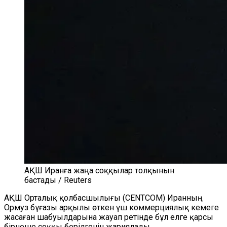
АҚШ Иранға жаңа соққылар толқынын
бастады / Reuters
АҚШ Орталық қолбасшылығы (CENTCOM) Иранның
Ормуз бұғазы арқылы өткен үш коммерциялық кемеге
жасаған шабуылдарына жауап ретінде бұл елге қарсы
бірнеше соққы берілгенін жариялады.