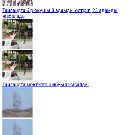
Таиландта бір оқушы 8 адамды өлтіріп, 23 адамды
жаралады
Таиландта мектепте шабуыл жасалды