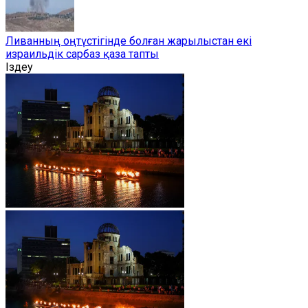
Ливанның оңтүстігінде болған жарылыстан екі
израильдік сарбаз қаза тапты
Іздеу