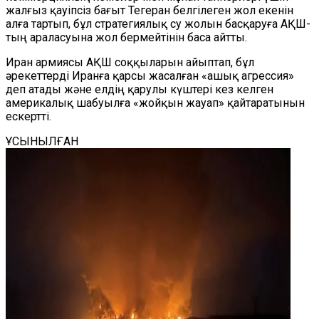
жалғыз қауіпсіз бағыт Тегеран белгілеген жол екенін
алға тартып, бұл стратегиялық су жолын басқаруға АҚШ-
тың араласуына жол бермейтінін баса айтты.
Иран армиясы АҚШ соққыларын айыптап, бұл
әрекеттерді Иранға қарсы жасалған «ашық агрессия»
деп атады және елдің қарулы күштері кез келген
америкалық шабуылға «жойқын жауап» қайтаратынын
ескертті.
ҰСЫНЫЛҒАН