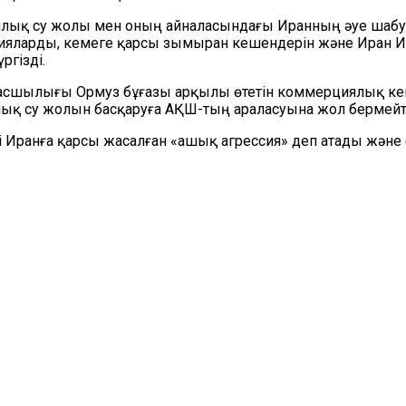
иялық су жолы мен оның айналасындағы Иранның әуе шаб
ияларды, кемеге қарсы зымыран кешендерін және Иран Ис
ргізді.
асшылығы Ормуз бұғазы арқылы өтетін коммерциялық кеме
иялық су жолын басқаруға АҚШ-тың араласуына жол бермейті
 Иранға қарсы жасалған «ашық агрессия» деп атады және