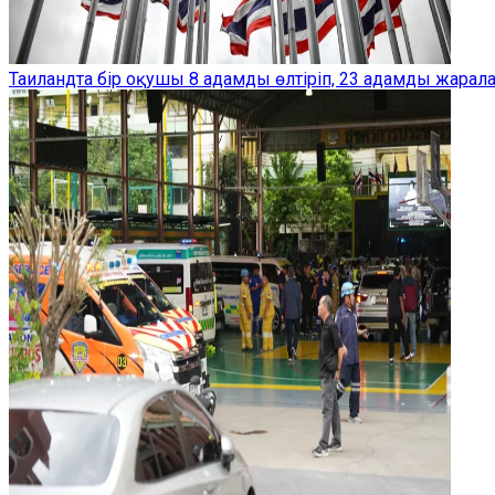
Таиландта бір оқушы 8 адамды өлтіріп, 23 адамды жарал