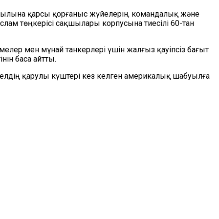
уылына қарсы қорғаныс жүйелерін, командалық және
лам төңкерісі сақшылары корпусына тиесілі 60-тан
лер мен мұнай танкерлері үшін жалғыз қауіпсіз бағыт
нін баса айтты.
 елдің қарулы күштері кез келген америкалық шабуылға