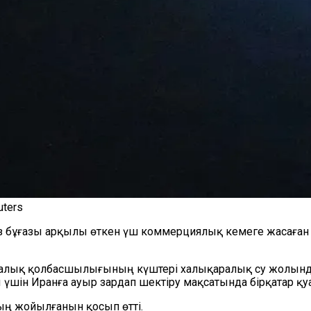
ters
ұғазы арқылы өткен үш коммерциялық кемеге жасаған ш
талық қолбасшылығының күштері халықаралық су жолында
шін Иранға ауыр зардап шектіру мақсатында бірқатар қуа
ың жойылғанын қосып өтті.