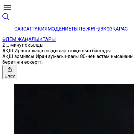
САЯСАТ
ТҮРКИЯ
МӘДЕНИЕТ
БІЛЕ ЖҮРІҢІЗ
КӨЗҚАРАС
ӘЛЕМ ЖАҢАЛЫҚТАРЫ
2 ... минут оқылды
АҚШ Иранға жаңа соққылар толқынын бастады
АҚШ армиясы Иран аумағындағы 80-нен астам нысананы 
беретінін ескертті.
Бөлісу