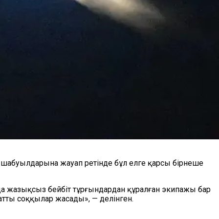
абуылдарына жауап ретінде бұл елге қарсы бірнеше
 жазықсыз бейбіт тұрғындардан құралған экипажы бар
тты соққылар жасады», — делінген.