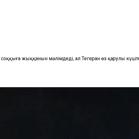
соққыға жыққанын мәлімдеді, ал Тегеран өз қарулы күшт