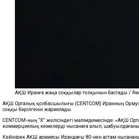
АҚШ Иранға жаңа соққылар толқынын бастады / Reu
АҚШ Орталық қолбасшылығы (CENTCOM) Иранның Ормуз б
соққы берілгенін жариялады.
CENTCOM-ның “Х” желісіндегі мәлімдемесінде: «АҚШ Ор
коммерциялық кемелерді нысанаға алып, шабуылдағаны ү
Кейінірек АҚШ армиясы Ирандағы 80-нен астам нысанан