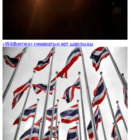
«Wildberries» ғимаратын өрт шарпыды