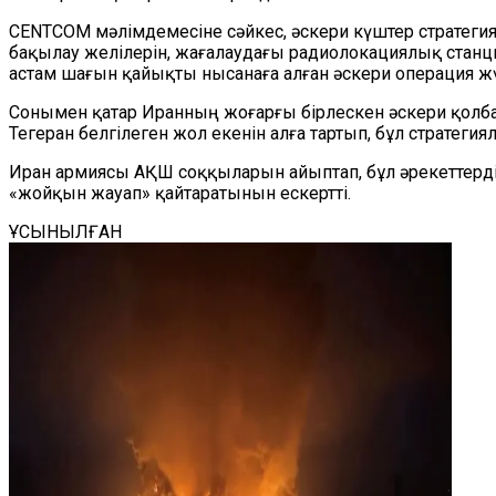
CENTCOM мәлімдемесіне сәйкес, әскери күштер стратег
бақылау желілерін, жағалаудағы радиолокациялық станц
астам шағын қайықты нысанаға алған әскери операция жү
Сонымен қатар Иранның жоғарғы бірлескен әскери қолб
Тегеран белгілеген жол екенін алға тартып, бұл стратег
Иран армиясы АҚШ соққыларын айыптап, бұл әрекеттерді
«жойқын жауап» қайтаратынын ескертті.
ҰСЫНЫЛҒАН