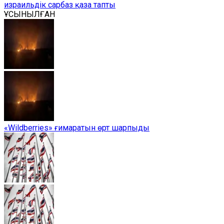
израильдік сарбаз қаза тапты
ҰСЫНЫЛҒАН
«Wildberries» ғимаратын өрт шарпыды