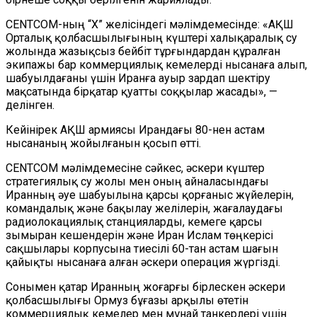
CENTCOM-ның “Х” желісіндегі мәлімдемесінде: «АҚШ
Орталық қолбасшылығының күштері халықаралық су
жолында жазықсыз бейбіт тұрғындардан құралған
экипажы бар коммерциялық кемелерді нысанаға алып,
шабуылдағаны үшін Иранға ауыр зардап шектіру
мақсатында бірқатар қуатты соққылар жасады», —
делінген.
Кейінірек АҚШ армиясы Ирандағы 80-нен астам
нысананың жойылғанын қосып өтті.
CENTCOM мәлімдемесіне сәйкес, әскери күштер
стратегиялық су жолы мен оның айналасындағы
Иранның әуе шабуылына қарсы қорғаныс жүйелерін,
командалық және бақылау желілерін, жағалаудағы
радиолокациялық станцияларды, кемеге қарсы
зымыран кешендерін және Иран Ислам төңкерісі
сақшылары корпусына тиесілі 60-тан астам шағын
қайықты нысанаға алған әскери операция жүргізді.
Сонымен қатар Иранның жоғарғы бірлескен әскери
қолбасшылығы Ормуз бұғазы арқылы өтетін
коммерциялық кемелер мен мұнай танкерлері үшін