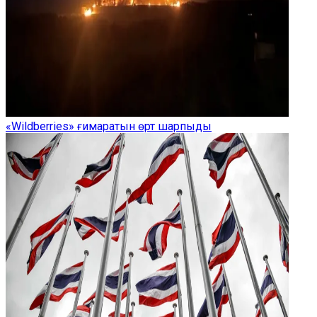
«Wildberries» ғимаратын өрт шарпыды