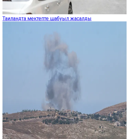
Таиландта мектепте шабуыл жасалды