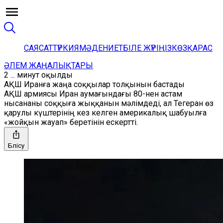
САЯСАТ
ТҮРКИЯ
МӘДЕНИЕТ
БІЛЕ ЖҮРІҢІЗ
КӨЗҚАРАС
ӘЛЕМ ЖАҢАЛЫҚТАРЫ
2 ... минут оқылды
АҚШ Иранға жаңа соққылар толқынын бастады
АҚШ армиясы Иран аумағындағы 80-нен астам
нысананы соққыға жыққанын мәлімдеді, ал Тегеран өз
қарулы күштерінің кез келген америкалық шабуылға
«жойқын жауап» беретінін ескертті.
Бөлісу