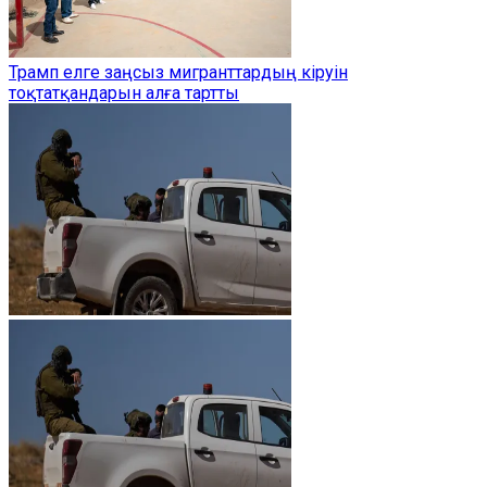
Трамп елге заңсыз мигранттардың кіруін
тоқтатқандарын алға тартты