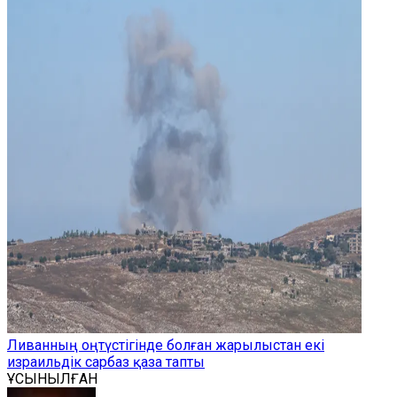
Ливанның оңтүстігінде болған жарылыстан екі
израильдік сарбаз қаза тапты
ҰСЫНЫЛҒАН