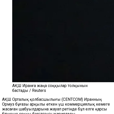
АҚШ Иранға жаңа соққылар толқынын
бастады / Reuters
АҚШ Орталық қолбасшылығы (CENTCOM) Иранның
Ормуз бұғазы арқылы өткен үш коммерциялық кемеге
жасаған шабуылдарына жауап ретінде бұл елге қарсы
бірнеше соққы берілгенін жариялады.