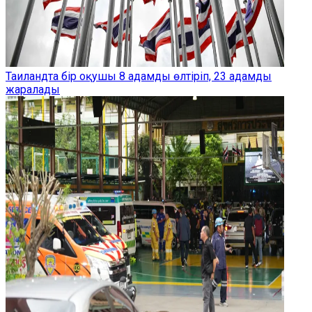
Таиландта бір оқушы 8 адамды өлтіріп, 23 адамды
жаралады