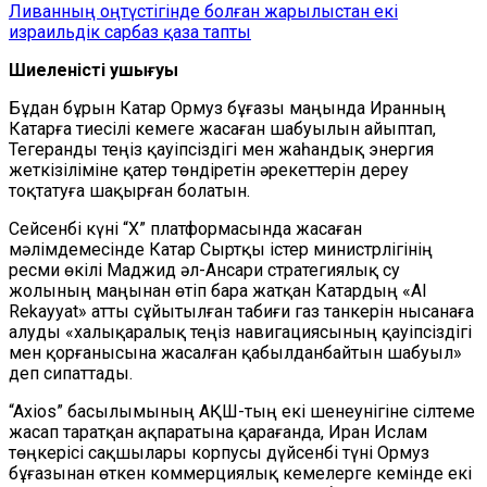
Ливанның оңтүстігінде болған жарылыстан екі
израильдік сарбаз қаза тапты
Шиеленістің ушығуы
Бұдан бұрын Катар Ормуз бұғазы маңында Иранның
Катарға тиесілі кемеге жасаған шабуылын айыптап,
Тегеранды теңіз қауіпсіздігі мен жаһандық энергия
жеткізіліміне қатер төндіретін әрекеттерін дереу
тоқтатуға шақырған болатын.
Сейсенбі күні “Х” платформасында жасаған
мәлімдемесінде Катар Сыртқы істер министрлігінің
ресми өкілі Маджид әл-Ансари стратегиялық су
жолының маңынан өтіп бара жатқан Катардың «Al
Rekayyat» атты сұйытылған табиғи газ танкерін нысанаға
алуды «халықаралық теңіз навигациясының қауіпсіздігі
мен қорғанысына жасалған қабылданбайтын шабуыл»
деп сипаттады.
“Axios” басылымының АҚШ-тың екі шенеунігіне сілтеме
жасап таратқан ақпаратына қарағанда, Иран Ислам
төңкерісі сақшылары корпусы дүйсенбі түні Ормуз
бұғазынан өткен коммерциялық кемелерге кемінде екі