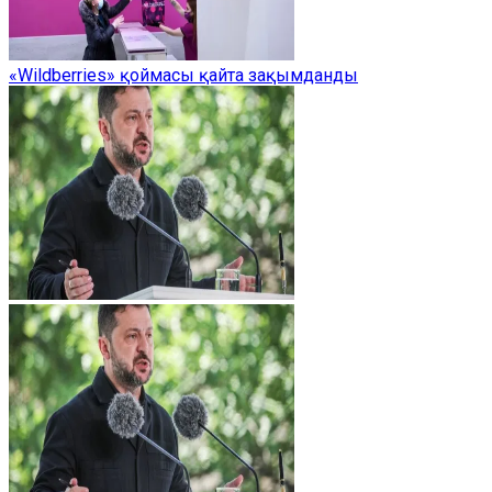
«Wildberries» қоймасы қайта зақымданды