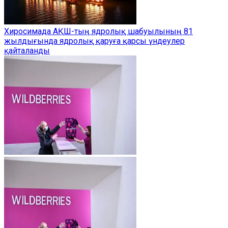
Хиросимада АҚШ-тың ядролық шабуылының 81
жылдығында ядролық қаруға қарсы үндеулер
қайталанды