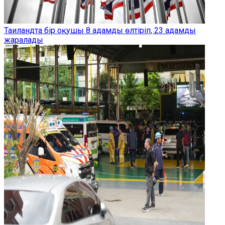
Таиландта бір оқушы 8 адамды өлтіріп, 23 адамды
жаралады