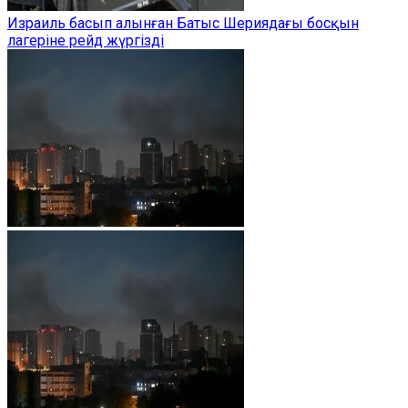
Израиль басып алынған Батыс Шериядағы босқын
лагеріне рейд жүргізді