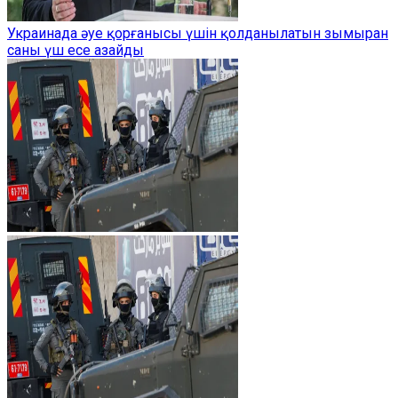
Украинада әуе қорғанысы үшін қолданылатын зымыран
саны үш есе азайды