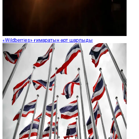
«Wildberries» ғимаратын өрт шарпыды