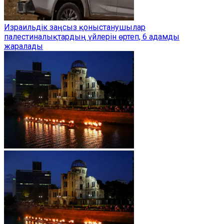
Израильдік заңсыз қоныстанушылар
палестиналықтардың үйлерін өртеп, 6 адамды
жаралады