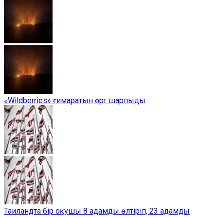
«Wildberries» ғимаратын өрт шарпыды
Таиландта бір оқушы 8 адамды өлтіріп, 23 адамды