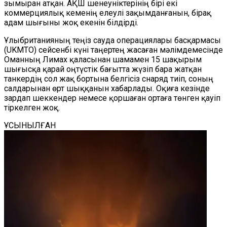
зымыран атқан. АҚШ шенеуніктерінің бірі екі
коммерциялық кеменің елеулі зақымданғанын, бірақ
адам шығыны жоқ екенін білдірді.
Ұлыбританияның теңіз сауда операциялары басқармасы
(UKMTO) сейсенбі күні таңертең жасаған мәлімдемесінде
Оманның Лимах қаласынан шамамен 15 шақырым
шығысқа қарай оңтүстік бағытта жүзіп бара жатқан
танкердің сол жақ бортына белгісіз снаряд тиіп, соның
салдарынан өрт шыққанын хабарлады. Оқиға кезінде
зардап шеккендер немесе қоршаған ортаға төнген қауіп
тіркелген жоқ.
ҰСЫНЫЛҒАН