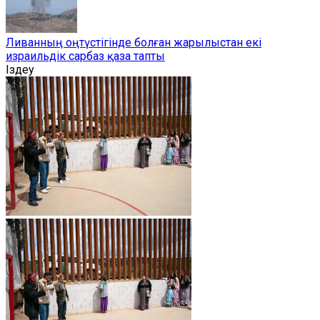
Ливанның оңтүстігінде болған жарылыстан екі
израильдік сарбаз қаза тапты
Іздеу