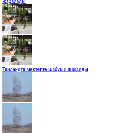
жаралады
Таиландта мектепте шабуыл жасалды