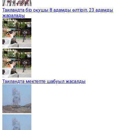
Таиландта бір оқушы 8 адамды өлтіріп, 23 адамды
жаралады
Таиландта мектепте шабуыл жасалды