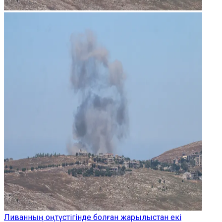
Ливанның оңтүстігінде болған жарылыстан екі