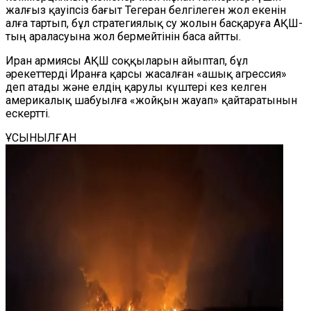
жалғыз қауіпсіз бағыт Тегеран белгілеген жол екенін
алға тартып, бұл стратегиялық су жолын басқаруға АҚШ-
тың араласуына жол бермейтінін баса айтты.
Иран армиясы АҚШ соққыларын айыптап, бұл
әрекеттерді Иранға қарсы жасалған «ашық агрессия»
деп атады және елдің қарулы күштері кез келген
америкалық шабуылға «жойқын жауап» қайтаратынын
ескертті.
ҰСЫНЫЛҒАН