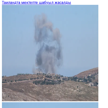
Таиландта мектепте шабуыл жасалды