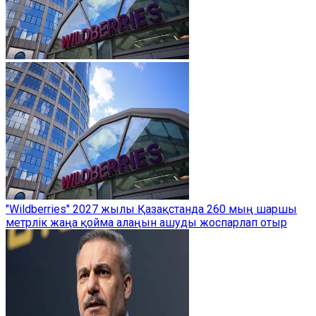
"Wildberries" 2027 жылы Қазақстанда 260 мың шаршы
метрлік жаңа қойма алаңын ашуды жоспарлап отыр