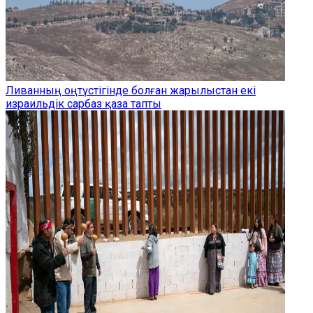
Ливанның оңтүстігінде болған жарылыстан екі
израильдік сарбаз қаза тапты