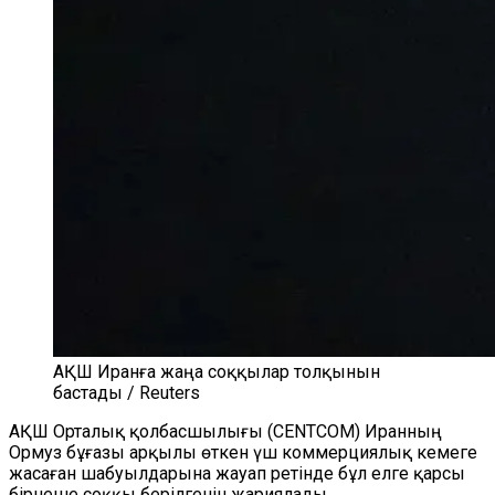
АҚШ Иранға жаңа соққылар толқынын
бастады / Reuters
АҚШ Орталық қолбасшылығы (CENTCOM) Иранның
Ормуз бұғазы арқылы өткен үш коммерциялық кемеге
жасаған шабуылдарына жауап ретінде бұл елге қарсы
бірнеше соққы берілгенін жариялады.