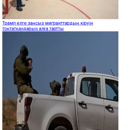
Трамп елге заңсыз мигранттардың кіруін
тоқтатқандарын алға тартты