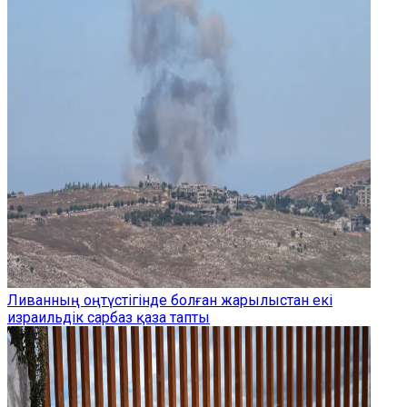
Ливанның оңтүстігінде болған жарылыстан екі
израильдік сарбаз қаза тапты