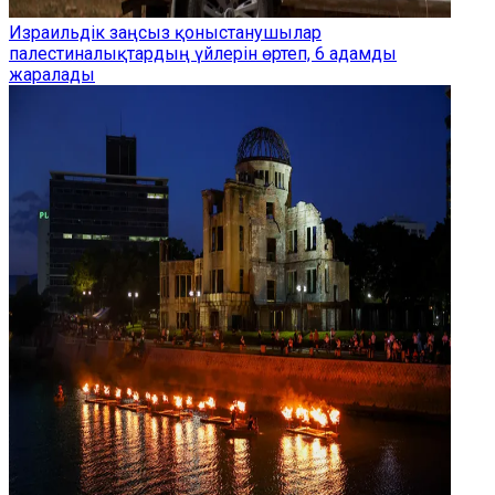
Израильдік заңсыз қоныстанушылар
палестиналықтардың үйлерін өртеп, 6 адамды
жаралады