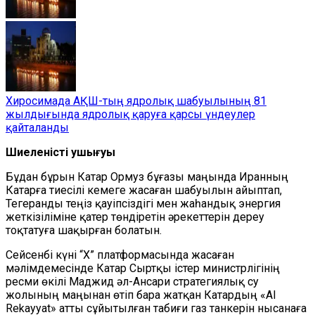
Хиросимада АҚШ-тың ядролық шабуылының 81
жылдығында ядролық қаруға қарсы үндеулер
қайталанды
Шиеленістің ушығуы
Бұдан бұрын Катар Ормуз бұғазы маңында Иранның
Катарға тиесілі кемеге жасаған шабуылын айыптап,
Тегеранды теңіз қауіпсіздігі мен жаһандық энергия
жеткізіліміне қатер төндіретін әрекеттерін дереу
тоқтатуға шақырған болатын.
Сейсенбі күні “Х” платформасында жасаған
мәлімдемесінде Катар Сыртқы істер министрлігінің
ресми өкілі Маджид әл-Ансари стратегиялық су
жолының маңынан өтіп бара жатқан Катардың «Al
Rekayyat» атты сұйытылған табиғи газ танкерін нысанаға