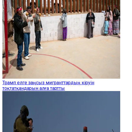
Трамп елге заңсыз мигранттардың кіруін
тоқтатқандарын алға тартты