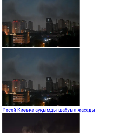
Ресей Киевке ауқымды шабуыл жасады