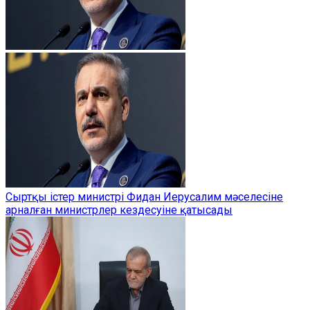
Сыртқы істер министрі Фидан Иерусалим мәселесіне
арналған министрлер кездесуіне қатысады