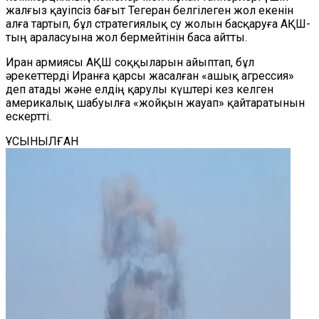
жалғыз қауіпсіз бағыт Тегеран белгілеген жол екенін
алға тартып, бұл стратегиялық су жолын басқаруға АҚШ-
тың араласуына жол бермейтінін баса айтты.
Иран армиясы АҚШ соққыларын айыптап, бұл
әрекеттерді Иранға қарсы жасалған «ашық агрессия»
деп атады және елдің қарулы күштері кез келген
америкалық шабуылға «жойқын жауап» қайтаратынын
ескертті.
ҰСЫНЫЛҒАН