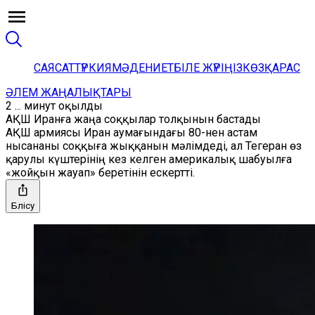
САЯСАТ
ТҮРКИЯ
МӘДЕНИЕТ
БІЛЕ ЖҮРІҢІЗ
КӨЗҚАРАС
ӘЛЕМ ЖАҢАЛЫҚТАРЫ
2 ... минут оқылды
АҚШ Иранға жаңа соққылар толқынын бастады
АҚШ армиясы Иран аумағындағы 80-нен астам
нысананы соққыға жыққанын мәлімдеді, ал Тегеран өз
қарулы күштерінің кез келген америкалық шабуылға
«жойқын жауап» беретінін ескертті.
Бөлісу