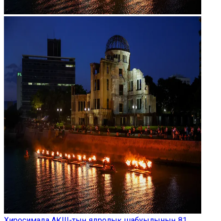
Хиросимада АҚШ-тың ядролық шабуылының 81