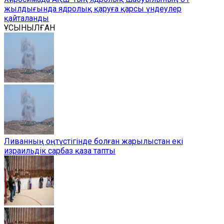
жылдығында ядролық қаруға қарсы үндеулер
қайталанды
ҰСЫНЫЛҒАН
Ливанның оңтүстігінде болған жарылыстан екі
израильдік сарбаз қаза тапты