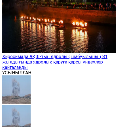
Хиросимада АҚШ-тың ядролық шабуылының 81
жылдығында ядролық қаруға қарсы үндеулер
қайталанды
ҰСЫНЫЛҒАН