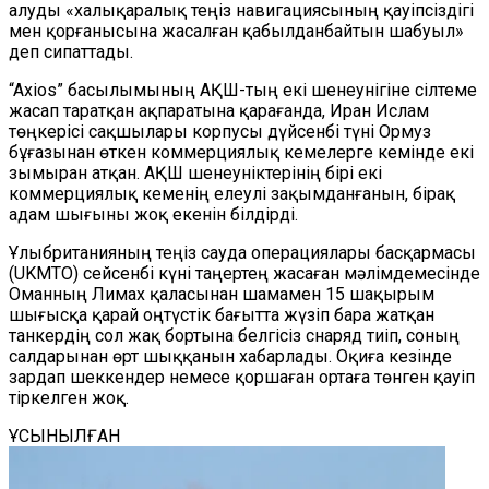
алуды «халықаралық теңіз навигациясының қауіпсіздігі
мен қорғанысына жасалған қабылданбайтын шабуыл»
деп сипаттады.
“Axios” басылымының АҚШ-тың екі шенеунігіне сілтеме
жасап таратқан ақпаратына қарағанда, Иран Ислам
төңкерісі сақшылары корпусы дүйсенбі түні Ормуз
бұғазынан өткен коммерциялық кемелерге кемінде екі
зымыран атқан. АҚШ шенеуніктерінің бірі екі
коммерциялық кеменің елеулі зақымданғанын, бірақ
адам шығыны жоқ екенін білдірді.
Ұлыбританияның теңіз сауда операциялары басқармасы
(UKMTO) сейсенбі күні таңертең жасаған мәлімдемесінде
Оманның Лимах қаласынан шамамен 15 шақырым
шығысқа қарай оңтүстік бағытта жүзіп бара жатқан
танкердің сол жақ бортына белгісіз снаряд тиіп, соның
салдарынан өрт шыққанын хабарлады. Оқиға кезінде
зардап шеккендер немесе қоршаған ортаға төнген қауіп
тіркелген жоқ.
ҰСЫНЫЛҒАН