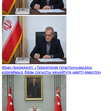
Иран президенті: «Территория тұтастығымызды
қорғаймыз, бірақ соғысты кеңейтуге ниетті емеспіз»