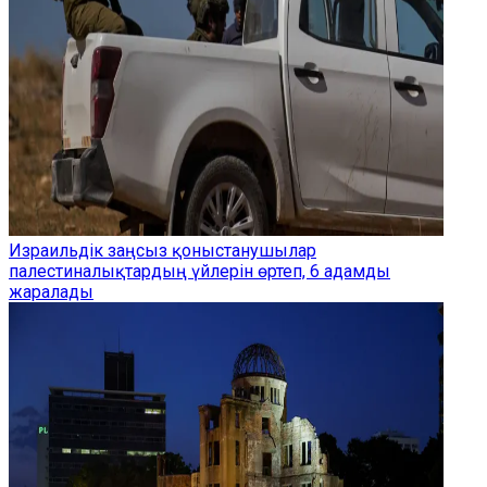
Израильдік заңсыз қоныстанушылар
палестиналықтардың үйлерін өртеп, 6 адамды
жаралады