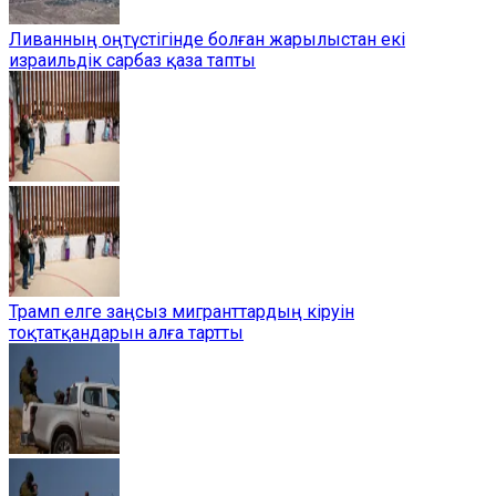
Ливанның оңтүстігінде болған жарылыстан екі
израильдік сарбаз қаза тапты
Трамп елге заңсыз мигранттардың кіруін
тоқтатқандарын алға тартты