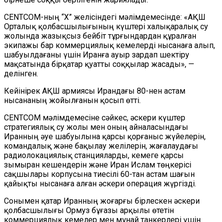
CENTCOM-ның “Х” желісіндегі мәлімдемесінде: «АҚШ
Орталық қолбасшылығының күштері халықаралық су
жолында жазықсыз бейбіт тұрғындардан құралған
экипажы бар коммерциялық кемелерді нысанаға алып,
шабуылдағаны үшін Иранға ауыр зардап шектіру
мақсатында бірқатар қуатты соққылар жасады», —
делінген.
Кейінірек АҚШ армиясы Ирандағы 80-нен астам
нысананың жойылғанын қосып өтті.
CENTCOM мәлімдемесіне сәйкес, әскери күштер
стратегиялық су жолы мен оның айналасындағы
Иранның әуе шабуылына қарсы қорғаныс жүйелерін,
командалық және бақылау желілерін, жағалаудағы
радиолокациялық станцияларды, кемеге қарсы
зымыран кешендерін және Иран Ислам төңкерісі
сақшылары корпусына тиесілі 60-тан астам шағын
қайықты нысанаға алған әскери операция жүргізді.
Сонымен қатар Иранның жоғарғы бірлескен әскери
қолбасшылығы Ормуз бұғазы арқылы өтетін
коммерциялық кемелер мен мұнай танкерлері үшін