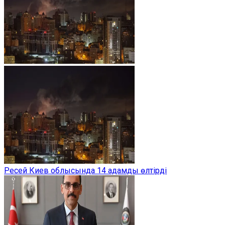
Ресей Киев облысында 14 адамды өлтірді