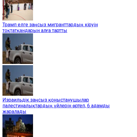
Трамп елге заңсыз мигранттардың кіруін
тоқтатқандарын алға тартты
Израильдік заңсыз қоныстанушылар
палестиналықтардың үйлерін өртеп, 6 адамды
жаралады