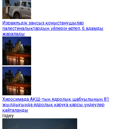
Израильдік заңсыз қоныстанушылар
палестиналықтардың үйлерін өртеп, 6 адамды
жаралады
Хиросимада АҚШ-тың ядролық шабуылының 81
жылдығында ядролық қаруға қарсы үндеулер
қайталанды
Іздеу