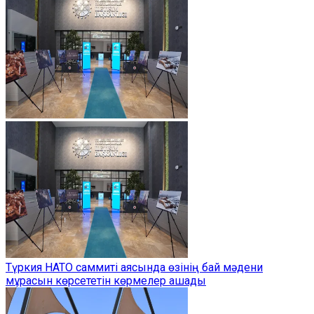
Түркия НАТО саммиті аясында өзінің бай мәдени
мұрасын көрсететін көрмелер ашады