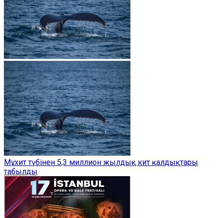
Мұхит түбінен 5,3 миллион жылдық кит қалдықтары
табылды