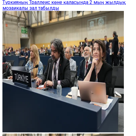
Түркияның Траллеис көне қаласында 2 мың жылдық
мозаикалы зал табылды