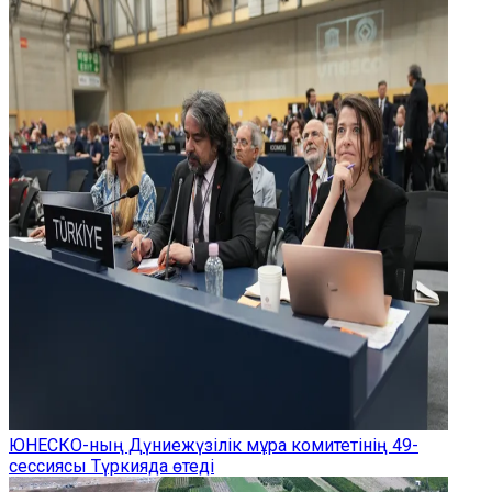
ЮНЕСКО-ның Дүниежүзілік мұра комитетінің 49-
сессиясы Түркияда өтеді