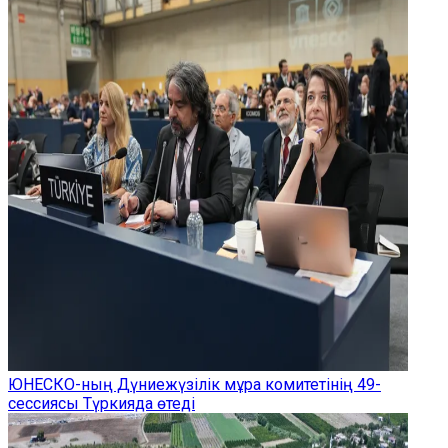
ЮНЕСКО-ның Дүниежүзілік мұра комитетінің 49-
сессиясы Түркияда өтеді