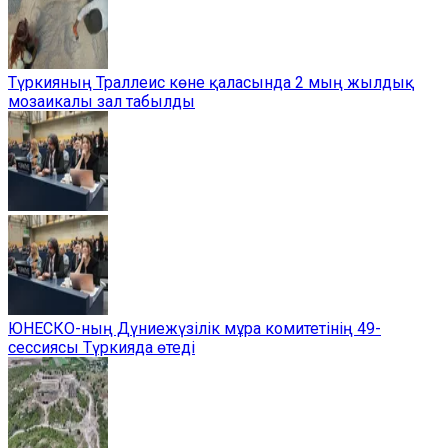
Түркияның Траллеис көне қаласында 2 мың жылдық
мозаикалы зал табылды
ЮНЕСКО-ның Дүниежүзілік мұра комитетінің 49-
сессиясы Түркияда өтеді