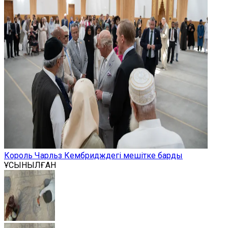
Король Чарльз Кембридждегі мешітке барды
ҰСЫНЫЛҒАН