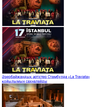
Әзербайжандық әртістер Стамбулда «La Traviata»
қойылымын сахналайды