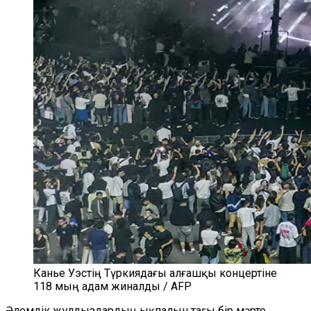
Канье Уэстің Түркиядағы алғашқы концертіне
118 мың адам жиналды / AFP
Әлемдік жұлдыздардың ықпалын тағы бір мәрте