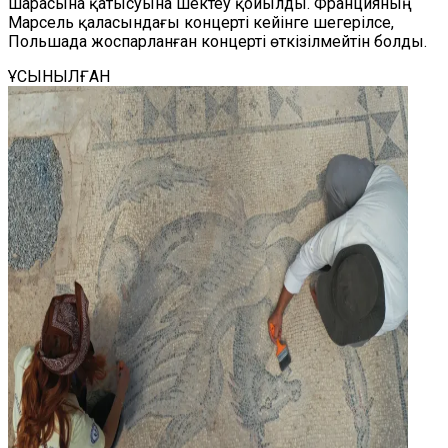
шарасына қатысуына шектеу қойылды. Францияның
Марсель қаласындағы концерті кейінге шегерілсе,
Польшада жоспарланған концерті өткізілмейтін болды.
ҰСЫНЫЛҒАН