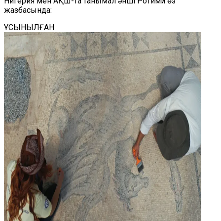
Нигерия мен АҚШ-та танымал әнші Ротими өз
жазбасында:
ҰСЫНЫЛҒАН