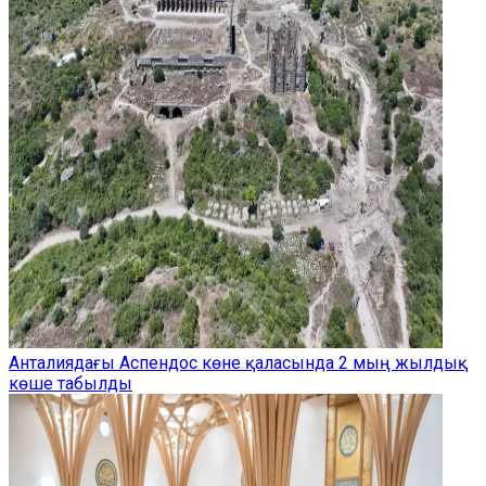
Анталиядағы Аспендос көне қаласында 2 мың жылдық
көше табылды