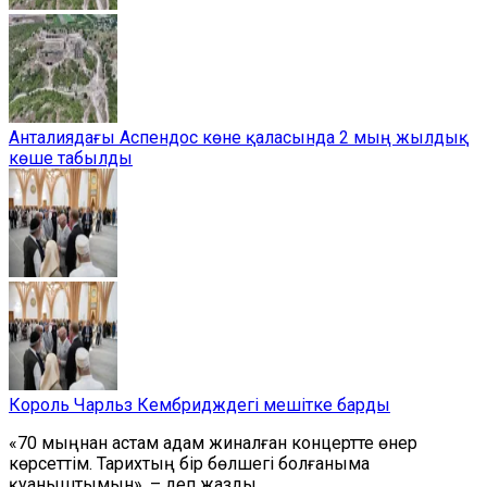
Анталиядағы Аспендос көне қаласында 2 мың жылдық
көше табылды
Король Чарльз Кембридждегі мешітке барды
«70 мыңнан астам адам жиналған концертте өнер
көрсеттім. Тарихтың бір бөлшегі болғаныма
қуаныштымын», – деп жазды.