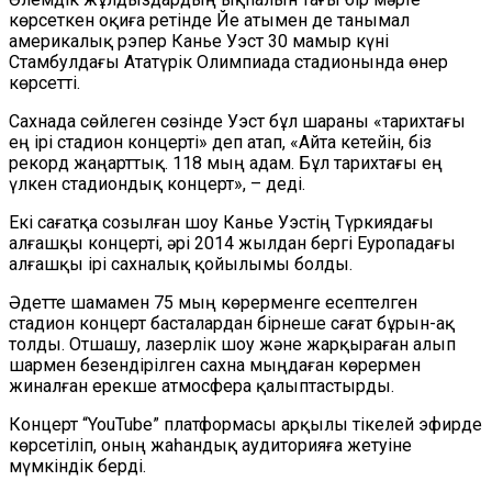
көрсеткен оқиға ретінде Йе атымен де танымал
америкалық рэпер Канье Уэст 30 мамыр күні
Стамбулдағы Ататүрік Олимпиада стадионында өнер
көрсетті.
Сахнада сөйлеген сөзінде Уэст бұл шараны «тарихтағы
ең ірі стадион концерті» деп атап, «Айта кетейін, біз
рекорд жаңарттық. 118 мың адам. Бұл тарихтағы ең
үлкен стадиондық концерт», – деді.
Екі сағатқа созылған шоу Канье Уэстің Түркиядағы
алғашқы концерті, әрі 2014 жылдан бергі Еуропадағы
алғашқы ірі сахналық қойылымы болды.
Әдетте шамамен 75 мың көрерменге есептелген
стадион концерт басталардан бірнеше сағат бұрын-ақ
толды. Отшашу, лазерлік шоу және жарқыраған алып
шармен безендірілген сахна мыңдаған көрермен
жиналған ерекше атмосфера қалыптастырды.
Концерт “YouTube” платформасы арқылы тікелей эфирде
көрсетіліп, оның жаһандық аудиторияға жетуіне
мүмкіндік берді.