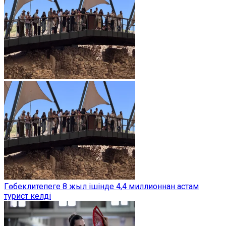
Гөбеклитепеге 8 жыл ішінде 4,4 миллионнан астам
турист келді