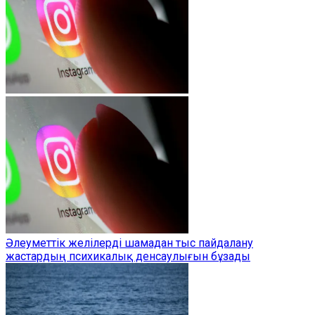
Әлеуметтік желілерді шамадан тыс пайдалану
жастардың психикалық денсаулығын бұзады