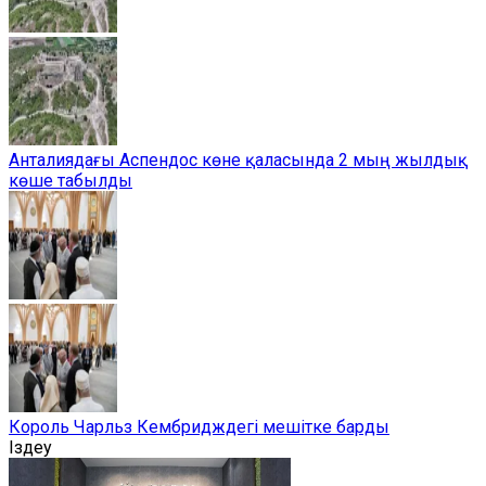
Анталиядағы Аспендос көне қаласында 2 мың жылдық
көше табылды
Король Чарльз Кембридждегі мешітке барды
Іздеу