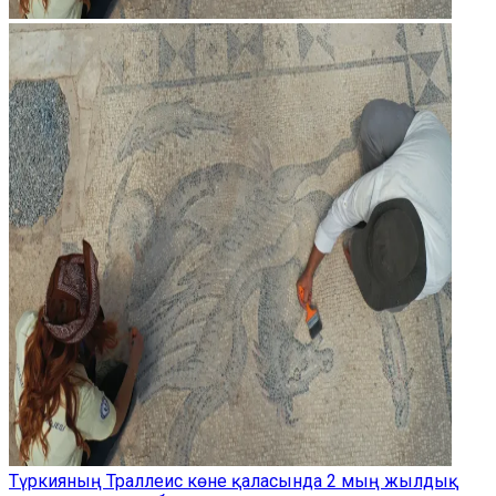
Түркияның Траллеис көне қаласында 2 мың жылдық