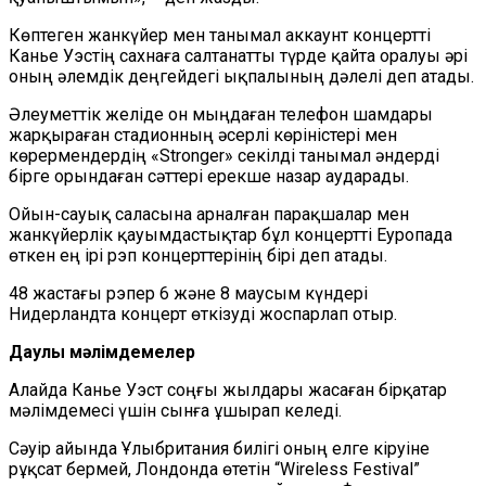
Көптеген жанкүйер мен танымал аккаунт концертті
Канье Уэстің сахнаға салтанатты түрде қайта оралуы әрі
оның әлемдік деңгейдегі ықпалының дәлелі деп атады.
Әлеуметтік желіде он мыңдаған телефон шамдары
жарқыраған стадионның әсерлі көріністері мен
көрермендердің «Stronger» секілді танымал әндерді
бірге орындаған сәттері ерекше назар аударады.
Ойын-сауық саласына арналған парақшалар мен
жанкүйерлік қауымдастықтар бұл концертті Еуропада
өткен ең ірі рэп концерттерінің бірі деп атады.
48 жастағы рэпер 6 және 8 маусым күндері
Нидерландта концерт өткізуді жоспарлап отыр.
Даулы мәлімдемелер
Алайда Канье Уэст соңғы жылдары жасаған бірқатар
мәлімдемесі үшін сынға ұшырап келеді.
Сәуір айында Ұлыбритания билігі оның елге кіруіне
рұқсат бермей, Лондонда өтетін “Wireless Festival”