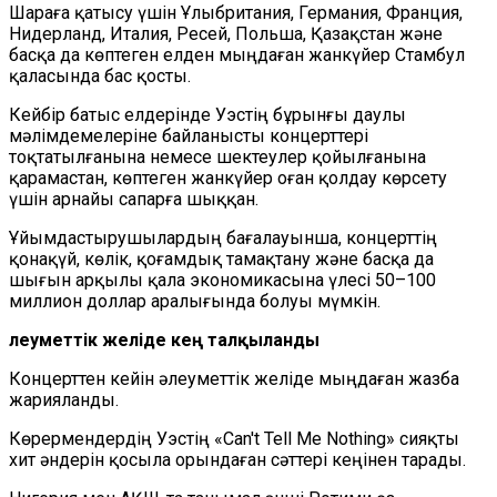
Шараға қатысу үшін Ұлыбритания, Германия, Франция,
Нидерланд, Италия, Ресей, Польша, Қазақстан және
басқа да көптеген елден мыңдаған жанкүйер Стамбул
қаласында бас қосты.
Кейбір батыс елдерінде Уэстің бұрынғы даулы
мәлімдемелеріне байланысты концерттері
тоқтатылғанына немесе шектеулер қойылғанына
қарамастан, көптеген жанкүйер оған қолдау көрсету
үшін арнайы сапарға шыққан.
Ұйымдастырушылардың бағалауынша, концерттің
қонақүй, көлік, қоғамдық тамақтану және басқа да
шығын арқылы қала экономикасына үлесі 50–100
миллион доллар аралығында болуы мүмкін.
Әлеуметтік желіде кең талқыланды
Концерттен кейін әлеуметтік желіде мыңдаған жазба
жарияланды.
Көрермендердің Уэстің «Can't Tell Me Nothing» сияқты
хит әндерін қосыла орындаған сәттері кеңінен тарады.