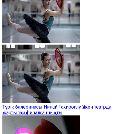
Түрік балеринасы Нилай Тахироғлу Үлкен театрда
жартылай финалға шықты