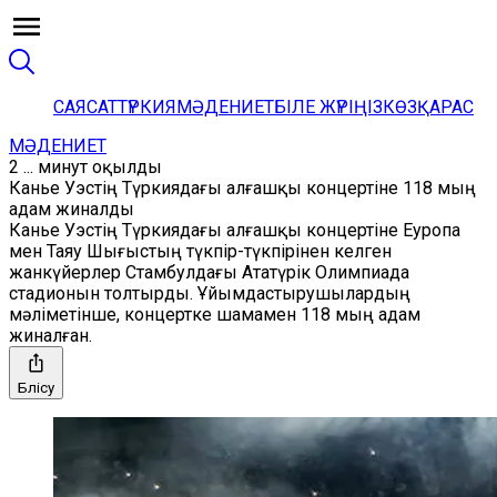
САЯСАТ
ТҮРКИЯ
МӘДЕНИЕТ
БІЛЕ ЖҮРІҢІЗ
КӨЗҚАРАС
МӘДЕНИЕТ
2 ... минут оқылды
Канье Уэстің Түркиядағы алғашқы концертіне 118 мың
адам жиналды
Канье Уэстің Түркиядағы алғашқы концертіне Еуропа
мен Таяу Шығыстың түкпір-түкпірінен келген
жанкүйерлер Стамбулдағы Ататүрік Олимпиада
стадионын толтырды. Ұйымдастырушылардың
мәліметінше, концертке шамамен 118 мың адам
жиналған.
Бөлісу