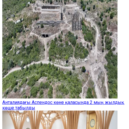
Анталиядағы Аспендос көне қаласында 2 мың жылдық
көше табылды