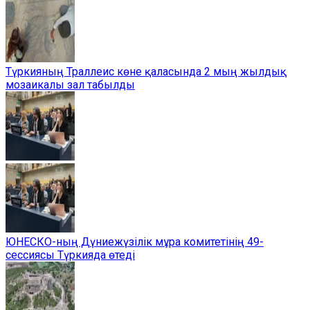
Түркияның Траллеис көне қаласында 2 мың жылдық
мозаикалы зал табылды
ЮНЕСКО-ның Дүниежүзілік мұра комитетінің 49-
сессиясы Түркияда өтеді