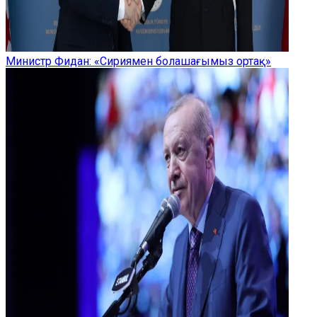
Министр Фидан: «Сириямен болашағымыз ортақ»