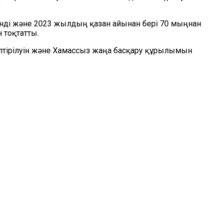
 енді және 2023 жылдың қазан айынан бері 70 мыңнан
 тоқтатты.
елтірілуін және Хамассыз жаңа басқару құрылымын