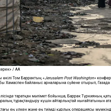
керек» / AA
 өкілі Том Баррактың «
Jerusalem Post Washington»
конфер
обы Хамаспен байланыс арналарына сүйене отырып, Газад
желісінде таратқан мәлімет бойынша, Баррак Түркияның қ
қаралық тұрақтандыру күшін айтарлықтай нығайтатынын ата
тағы ең үлкен және ең тиімді құрлық операциясы мүмкінді