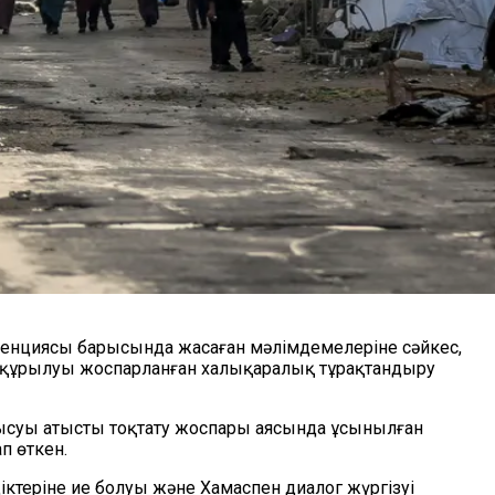
енциясы барысында жасаған мәлімдемелеріне сәйкес,
а құрылуы жоспарланған халықаралық тұрақтандыру
атысуы атысты тоқтату жоспары аясында ұсынылған
п өткен.
ктеріне ие болуы және Хамаспен диалог жүргізуі