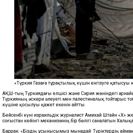
«Түркия Газаға тұрақтылық күшін енгізуге қатысуы 
АҚШ-тың Түркиядағы елшісі және Сирия жөніндегі арнайы
Түркияның әскери әлеуеті мен палестиналық тойтарыс т
күшіне қосылуы қажет екенін айтты.
Бейсенбі күні израильдік журналист Амихай Штайн «X» 
соғыстан кейінгі механизмнің бір бөлігі саналатын Халы
Баррак: «Біздің ұсынысымыз мынадай: Түріктердің аймақ