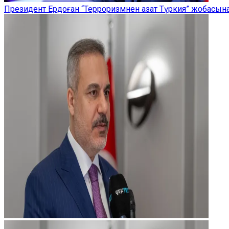
Президент Ердоған “Терроризмнен азат Түркия” жобасы