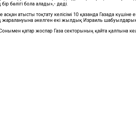
р бөлігі бола алады»,- деді.
асқан атысты тоқтату келісімі 10 қазанда Газада күшіне
 жаралануына әкелген екі жылдық Израиль шабуылдарын
ы. Сонымен қатар жоспар Газа секторының қайта қалпына к