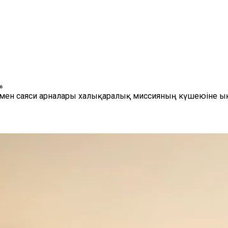
»
 мен саяси арналары халықаралық миссияның күшеюіне ық