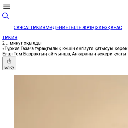
САЯСАТ
ТҮРКИЯ
МӘДЕНИЕТ
БІЛЕ ЖҮРІҢІЗ
КӨЗҚАРАС
ТҮРКИЯ
2 ... минут оқылды
«Түркия Газаға тұрақтылық күшін енгізуге қатысуы керек
Елші Том Баррактың айтуынша, Анкараның әскери қуаты
Бөлісу