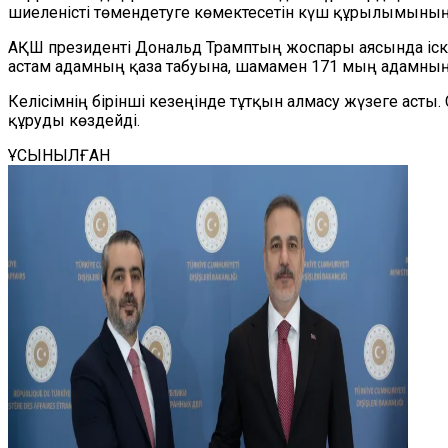
шиеленісті төмендетуге көмектесетін күш құрылымының бі
АҚШ президенті Дональд Трамптың жоспары аясында іске 
астам адамның қаза табуына, шамамен 171 мың адамның
Келісімнің бірінші кезеңінде тұтқын алмасу жүзеге аст
құруды көздейді.
ҰСЫНЫЛҒАН