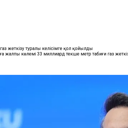
газ жеткізу туралы келісімге қол қойылды
 жалпы көлемі 33 миллиард текше метр табиғи газ жеткіз