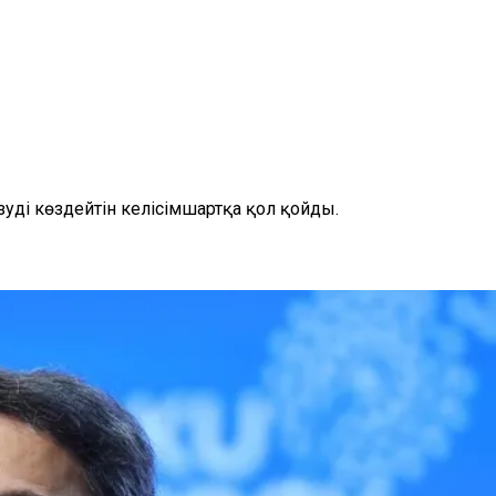
уді көздейтін келісімшартқа қол қойды.