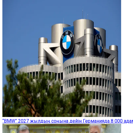
“BMW” 2027 жылдың соңына дейін Германияда 8 000 ад