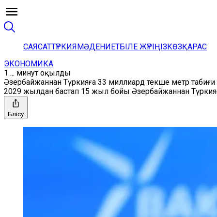
САЯСАТ
ТҮРКИЯ
МӘДЕНИЕТ
БІЛЕ ЖҮРІҢІЗ
КӨЗҚАРАС
ЭКОНОМИКА
1 ... минут оқылды
Әзербайжаннан Түркияға 33 миллиард текше метр табиғи 
2029 жылдан бастап 15 жыл бойы Әзербайжаннан Түркияға
Бөлісу