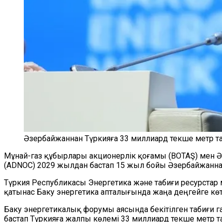
Әзербайжаннан Түркияға 33 миллиард текше метр та
Мұнай-газ құбырлары акционерлік қоғамы (BOTAŞ) мен Ә
(ADNOC) 2029 жылдан бастап 15 жыл бойы Әзербайжаннан 
Түркия Республикасы Энергетика және табиғи ресурстар 
қатынас Баку энергетика апталығында жаңа деңгейге көт
Баку энергетикалық форумы аясында бекітілген табиғи г
бастап Түркияға жалпы көлемі 33 миллиард текше метр та