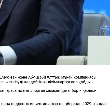
Energies» және Абу-Даби Ұлттық мұнай компаниясы
з жеткізуді көздейтін келісімшартқа қол қойды.
йжан арасындағы энергия саласындағы берік қарым-
ы жаңа өндірістік инвестициялар шеңберінде 2029 жылдан