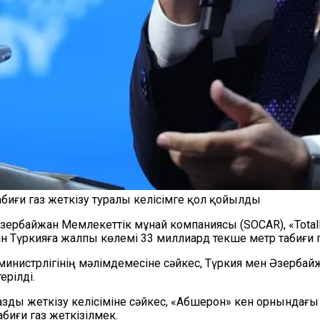
биғи газ жеткізу туралы келісімге қол қойылды
зербайжан Мемлекеттік мұнай компаниясы (SOCAR), «Total
Түркияға жалпы көлемі 33 миллиард текше метр табиғи га
министрлігінің мәлімдемесіне сәйкес, Түркия мен Әзерба
ерілді.
азды жеткізу келісіміне сәйкес, «Абшерон» кен орнындағ
биғи газ жеткізілмек.