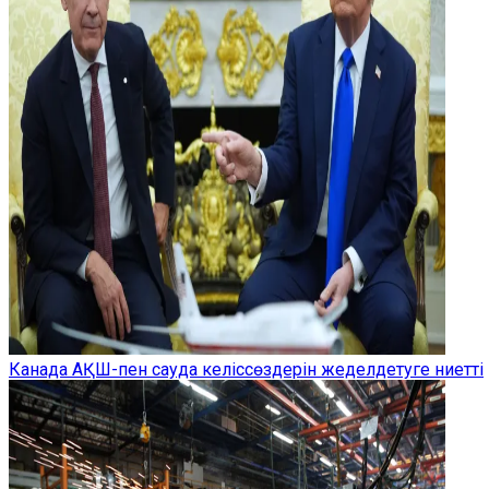
Канада АҚШ-пен сауда келіссөздерін жеделдетуге ниетті