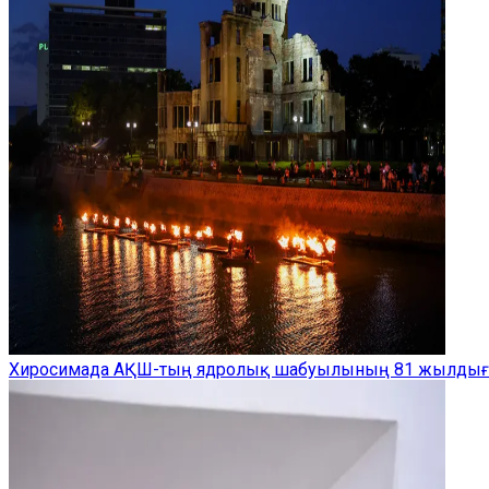
Хиросимада АҚШ-тың ядролық шабуылының 81 жылдығын