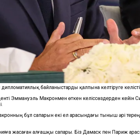
 дипломатиялық байланыстарды қалпына келтіруге келісті
енті Эммануэль Макронмен өткен келіссөздерден кейін С
.
Макронның бұл сапарын екі ел арасындағы тыныш әрі тере
рияға жасаған алғашқы сапары. Біз Дамаск пен Париж ара