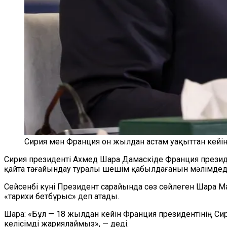
Сирия мен Франция он жылдан астам уақыттан кейін
Сирия президенті Ахмед Шара Дамаскіде Франция презид
қайта тағайындау туралы шешім қабылдағанын мәлімдеді
Сейсенбі күні Президент сарайында сөз сөйлеген Шара 
«тарихи бетбұрыс» деп атады.
Шара: «Бұл — 18 жылдан кейін Франция президентінің Си
келісімді жариялаймыз», — деді.