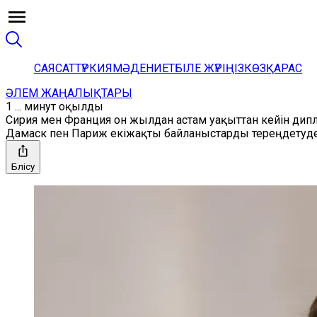
САЯСАТ
ТҮРКИЯ
МӘДЕНИЕТ
БІЛЕ ЖҮРІҢІЗ
КӨЗҚАРАС
ӘЛЕМ ЖАҢАЛЫҚТАРЫ
1 ... минут оқылды
Сирия мен Франция он жылдан астам уақыттан кейін дип
Дамаск пен Париж екіжақты байланыстарды тереңдетуде; 
Бөлісу