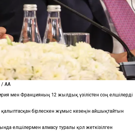
 / AA
ирия мен Францияның 12 жылдық үзілістен соң елшілерді
ң қалыптасқан бірлескен жұмыс кезеңін айшықтайтын
сында елшілермен алмасу туралы қол жеткізілген