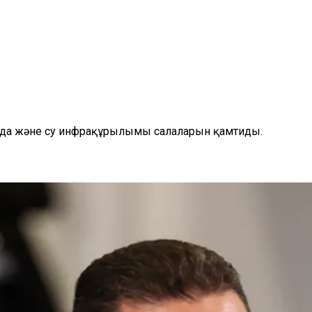
сауда және су инфрақұрылымы салаларын қамтиды.