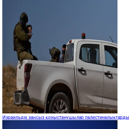
Израильдік заңсыз қоныстанушылар палестиналықтардың