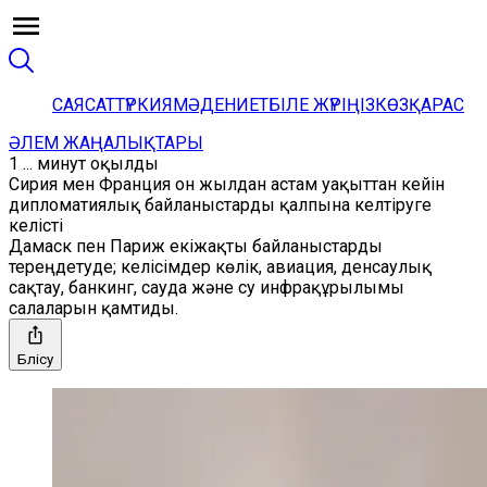
САЯСАТ
ТҮРКИЯ
МӘДЕНИЕТ
БІЛЕ ЖҮРІҢІЗ
КӨЗҚАРАС
ӘЛЕМ ЖАҢАЛЫҚТАРЫ
1 ... минут оқылды
Сирия мен Франция он жылдан астам уақыттан кейін
дипломатиялық байланыстарды қалпына келтіруге
келісті
Дамаск пен Париж екіжақты байланыстарды
тереңдетуде; келісімдер көлік, авиация, денсаулық
сақтау, банкинг, сауда және су инфрақұрылымы
салаларын қамтиды.
Бөлісу