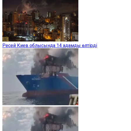
Ресей Киев облысында 14 адамды өлтірді