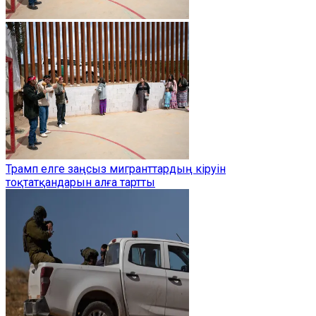
Трамп елге заңсыз мигранттардың кіруін
тоқтатқандарын алға тартты