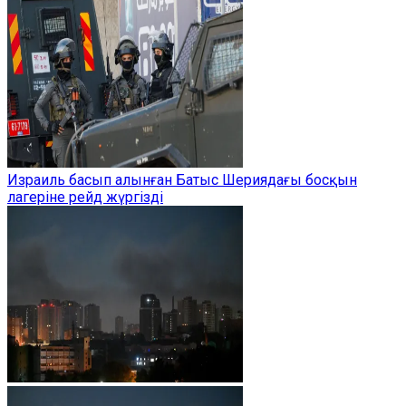
Израиль басып алынған Батыс Шериядағы босқын
лагеріне рейд жүргізді