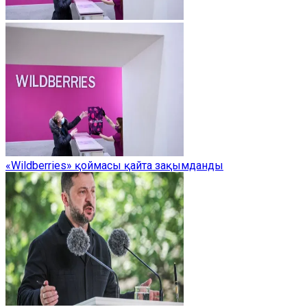
«Wildberries» қоймасы қайта зақымданды