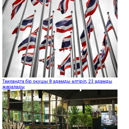
Таиландта бір оқушы 8 адамды өлтіріп, 23 адамды
жаралады