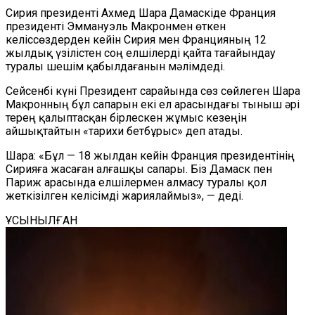
Сирия президенті Ахмед Шара Дамаскіде Франция
президенті Эммануэль Макронмен өткен
келіссөздерден кейін Сирия мен Францияның 12
жылдық үзілістен соң елшілерді қайта тағайындау
туралы шешім қабылдағанын мәлімдеді.
Сейсенбі күні Президент сарайында сөз сөйлеген Шара
Макронның бұл сапарын екі ел арасындағы тыныш әрі
терең қалыптасқан бірлескен жұмыс кезеңін
айшықтайтын «тарихи бетбұрыс» деп атады.
Шара: «Бұл — 18 жылдан кейін Франция президентінің
Сирияға жасаған алғашқы сапары. Біз Дамаск пен
Париж арасында елшілермен алмасу туралы қол
жеткізілген келісімді жариялаймыз», — деді.
ҰСЫНЫЛҒАН