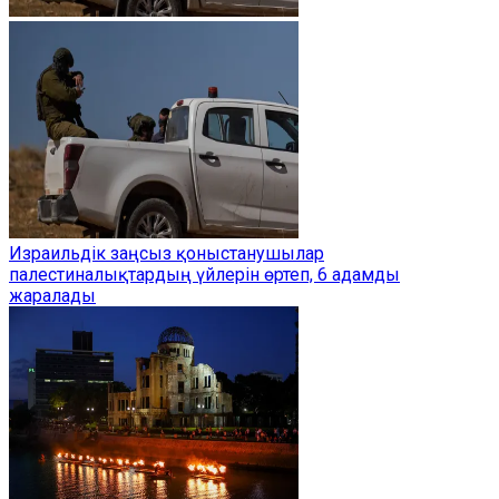
Израильдік заңсыз қоныстанушылар
палестиналықтардың үйлерін өртеп, 6 адамды
жаралады