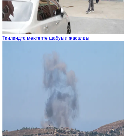
Таиландта мектепте шабуыл жасалды