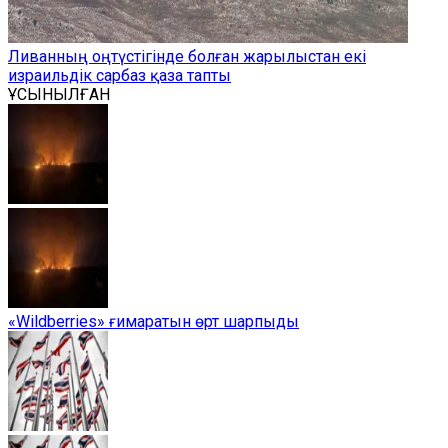
Ливанның оңтүстігінде болған жарылыстан екі
израильдік сарбаз қаза тапты
ҰСЫНЫЛҒАН
«Wildberries» ғимаратын өрт шарпыды