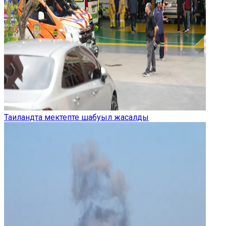
Таиландта мектепте шабуыл жасалды