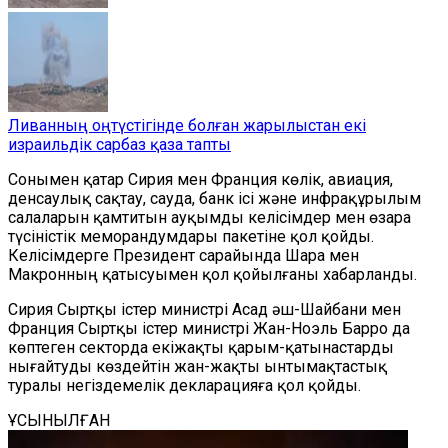
Ливанның оңтүстігінде болған жарылыстан екі
израильдік сарбаз қаза тапты
Сонымен қатар Сирия мен Франция көлік, авиация,
денсаулық сақтау, сауда, банк ісі және инфрақұрылым
салаларын қамтитын ауқымды келісімдер мен өзара
түсіністік меморандумдары пакетіне қол қойды.
Келісімдерге Президент сарайында Шара мен
Макронның қатысуымен қол қойылғаны хабарланды.
Сирия Сыртқы істер министрі Асад әш-Шайбани мен
Франция Сыртқы істер министрі Жан-Ноэль Барро да
көптеген секторда екіжақты қарым-қатынастарды
нығайтуды көздейтін жан-жақты ынтымақтастық
туралы негіздемелік декларацияға қол қойды.
ҰСЫНЫЛҒАН