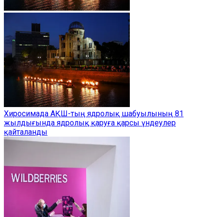
Хиросимада АҚШ-тың ядролық шабуылының 81
жылдығында ядролық қаруға қарсы үндеулер
қайталанды