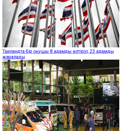
Таиландта бір оқушы 8 адамды өлтіріп, 23 адамды
жаралады