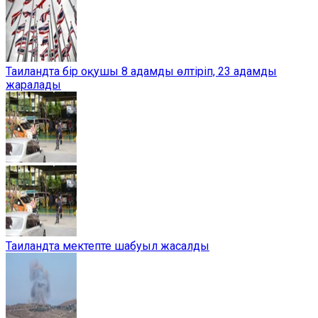
Таиландта бір оқушы 8 адамды өлтіріп, 23 адамды
жаралады
Таиландта мектепте шабуыл жасалды