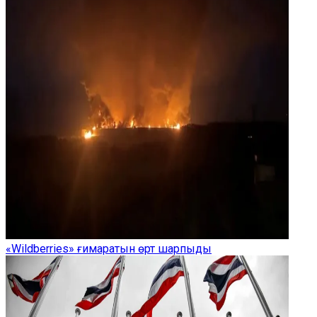
«Wildberries» ғимаратын өрт шарпыды