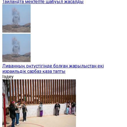
Таиландта мектепте шабуыл жасалды
Ливанның оңтүстігінде болған жарылыстан екі
израильдік сарбаз қаза тапты
Іздеу