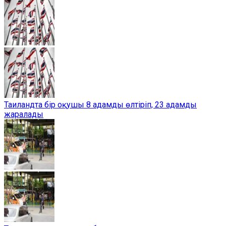
Таиландта бір оқушы 8 адамды өлтіріп, 23 адамды
жаралады