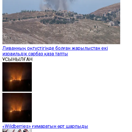
Ливанның оңтүстігінде болған жарылыстан екі
израильдік сарбаз қаза тапты
ҰСЫНЫЛҒАН
«Wildberries» ғимаратын өрт шарпыды