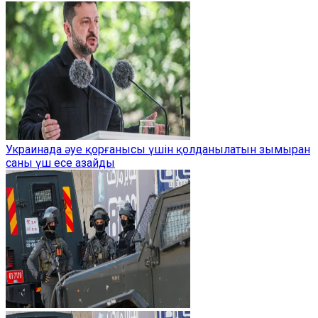
Украинада әуе қорғанысы үшін қолданылатын зымыран
саны үш есе азайды