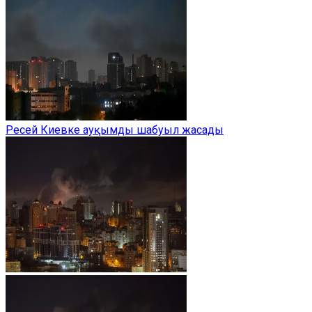
Ресей Киевке ауқымды шабуыл жасады