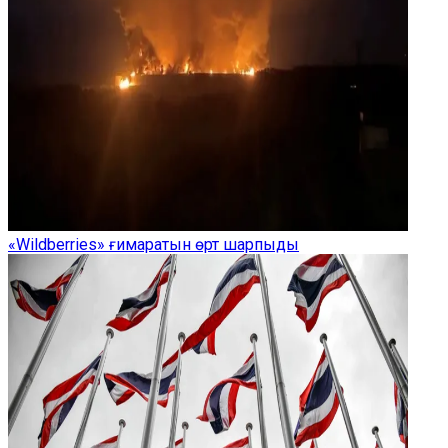
«Wildberries» ғимаратын өрт шарпыды