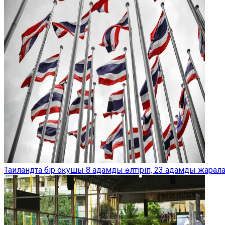
Таиландта бір оқушы 8 адамды өлтіріп, 23 адамды жарал