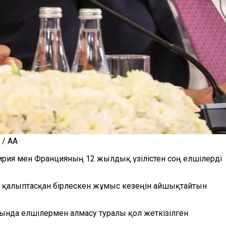
 / AA
ирия мен Францияның 12 жылдық үзілістен соң елшілерді
ң қалыптасқан бірлескен жұмыс кезеңін айшықтайтын
сында елшілермен алмасу туралы қол жеткізілген