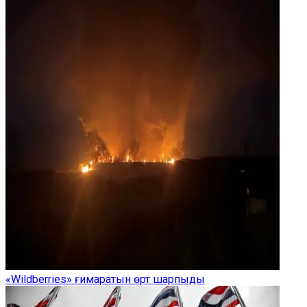
«Wildberries» ғимаратын өрт шарпыды