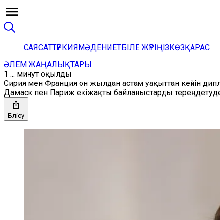
САЯСАТ
ТҮРКИЯ
МӘДЕНИЕТ
БІЛЕ ЖҮРІҢІЗ
КӨЗҚАРАС
ӘЛЕМ ЖАҢАЛЫҚТАРЫ
1 ... минут оқылды
Сирия мен Франция он жылдан астам уақыттан кейін дип
Дамаск пен Париж екіжақты байланыстарды тереңдетуде; 
Бөлісу