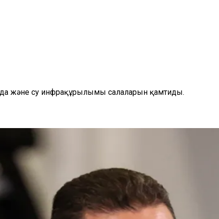
сауда және су инфрақұрылымы салаларын қамтиды.