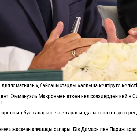
 дипломатиялық байланыстарды қалпына келтіруге келісті
енті Эммануэль Макронмен өткен келіссөздерден кейін С
.
Макронның бұл сапарын екі ел арасындағы тыныш әрі тере
рияға жасаған алғашқы сапары. Біз Дамаск пен Париж ара