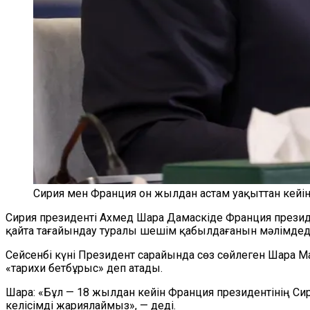
Сирия мен Франция он жылдан астам уақыттан кейін
Сирия президенті Ахмед Шара Дамаскіде Франция презид
қайта тағайындау туралы шешім қабылдағанын мәлімдеді
Сейсенбі күні Президент сарайында сөз сөйлеген Шара 
«тарихи бетбұрыс» деп атады.
Шара: «Бұл — 18 жылдан кейін Франция президентінің Си
келісімді жариялаймыз», — деді.