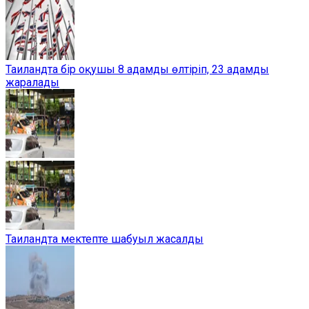
Таиландта бір оқушы 8 адамды өлтіріп, 23 адамды
жаралады
Таиландта мектепте шабуыл жасалды