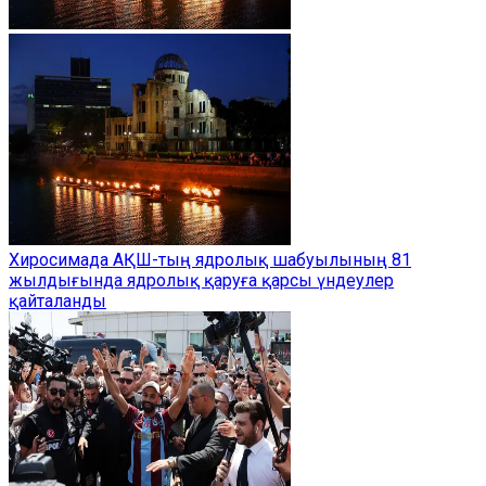
Хиросимада АҚШ-тың ядролық шабуылының 81
жылдығында ядролық қаруға қарсы үндеулер
қайталанды