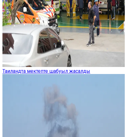
Таиландта мектепте шабуыл жасалды