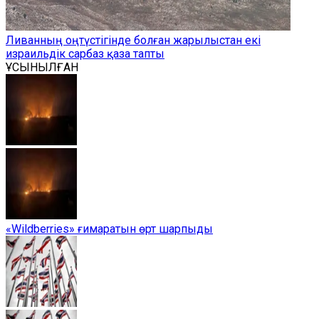
Ливанның оңтүстігінде болған жарылыстан екі
израильдік сарбаз қаза тапты
ҰСЫНЫЛҒАН
«Wildberries» ғимаратын өрт шарпыды