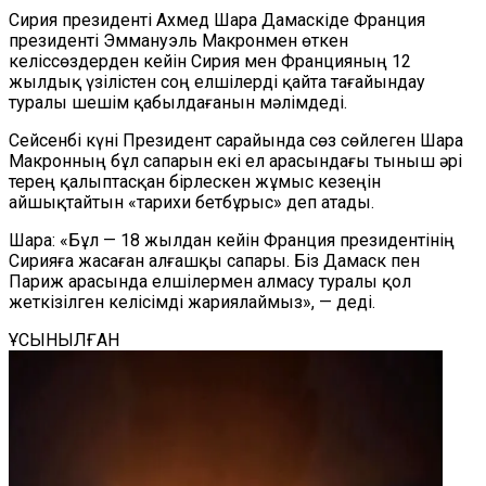
Сирия президенті Ахмед Шара Дамаскіде Франция
президенті Эммануэль Макронмен өткен
келіссөздерден кейін Сирия мен Францияның 12
жылдық үзілістен соң елшілерді қайта тағайындау
туралы шешім қабылдағанын мәлімдеді.
Сейсенбі күні Президент сарайында сөз сөйлеген Шара
Макронның бұл сапарын екі ел арасындағы тыныш әрі
терең қалыптасқан бірлескен жұмыс кезеңін
айшықтайтын «тарихи бетбұрыс» деп атады.
Шара: «Бұл — 18 жылдан кейін Франция президентінің
Сирияға жасаған алғашқы сапары. Біз Дамаск пен
Париж арасында елшілермен алмасу туралы қол
жеткізілген келісімді жариялаймыз», — деді.
ҰСЫНЫЛҒАН