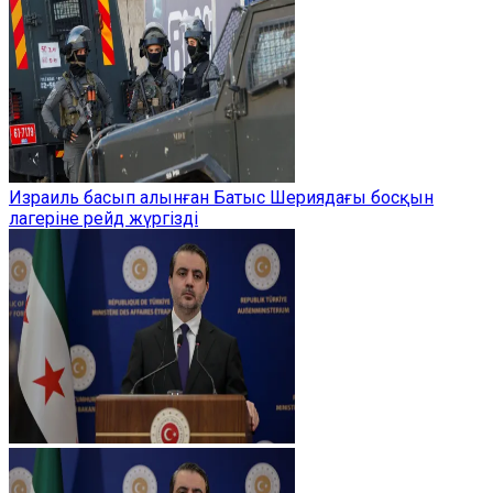
Израиль басып алынған Батыс Шериядағы босқын
лагеріне рейд жүргізді