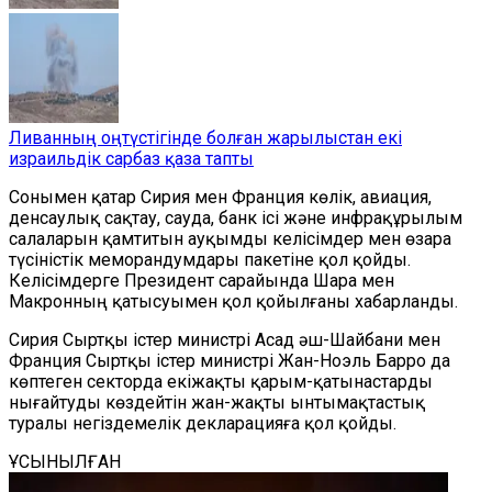
Ливанның оңтүстігінде болған жарылыстан екі
израильдік сарбаз қаза тапты
Сонымен қатар Сирия мен Франция көлік, авиация,
денсаулық сақтау, сауда, банк ісі және инфрақұрылым
салаларын қамтитын ауқымды келісімдер мен өзара
түсіністік меморандумдары пакетіне қол қойды.
Келісімдерге Президент сарайында Шара мен
Макронның қатысуымен қол қойылғаны хабарланды.
Сирия Сыртқы істер министрі Асад әш-Шайбани мен
Франция Сыртқы істер министрі Жан-Ноэль Барро да
көптеген секторда екіжақты қарым-қатынастарды
нығайтуды көздейтін жан-жақты ынтымақтастық
туралы негіздемелік декларацияға қол қойды.
ҰСЫНЫЛҒАН