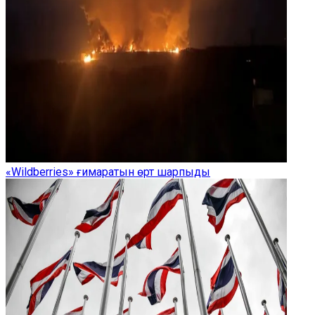
«Wildberries» ғимаратын өрт шарпыды