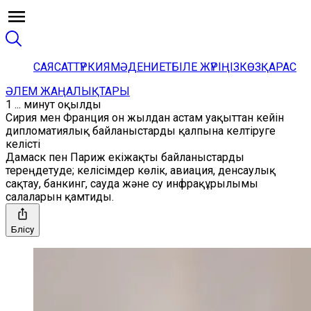
САЯСАТ
ТҮРКИЯ
МӘДЕНИЕТ
БІЛЕ ЖҮРІҢІЗ
КӨЗҚАРАС
ӘЛЕМ ЖАҢАЛЫҚТАРЫ
1 ... минут оқылды
Сирия мен Франция он жылдан астам уақыттан кейін
дипломатиялық байланыстарды қалпына келтіруге
келісті
Дамаск пен Париж екіжақты байланыстарды
тереңдетуде; келісімдер көлік, авиация, денсаулық
сақтау, банкинг, сауда және су инфрақұрылымы
салаларын қамтиды.
Бөлісу