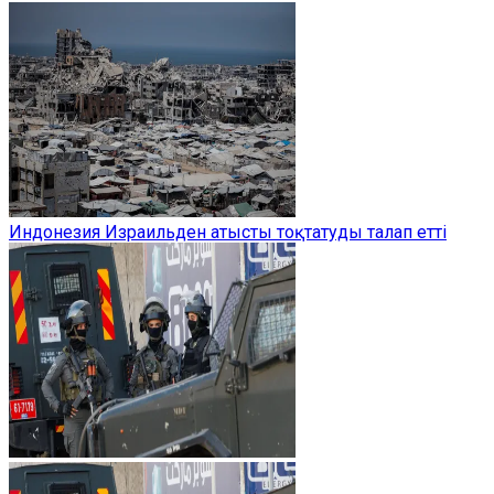
Индонезия Израильден атысты тоқтатуды талап етті