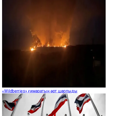
«Wildberries» ғимаратын өрт шарпыды