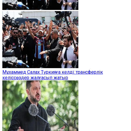
Мұхаммед Салах Түркияға келді: трансферлік
келіссөздер жалғасып жатыр