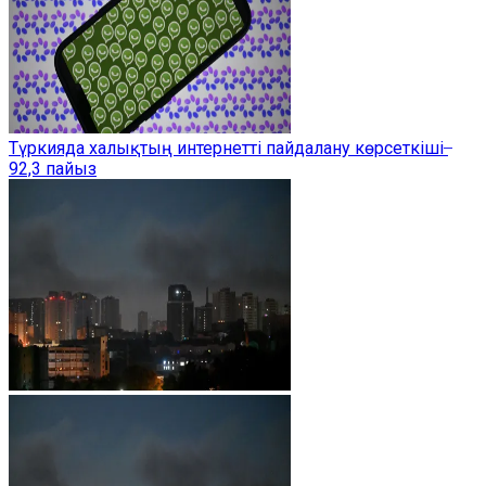
Түркияда халықтың интернетті пайдалану көрсеткіші ̶
92,3 пайыз