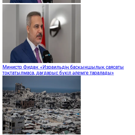
Министр Фидан: «Израильдің басқыншылық саясаты
тоқтатылмаса, дағдарыс бүкіл әлемге таралады»