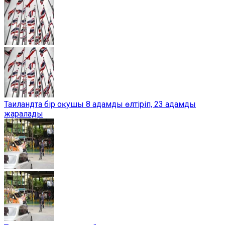
Таиландта бір оқушы 8 адамды өлтіріп, 23 адамды
жаралады