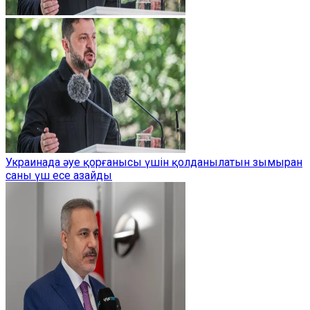
Украинада әуе қорғанысы үшін қолданылатын зымыран
саны үш есе азайды