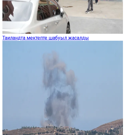
Таиландта мектепте шабуыл жасалды