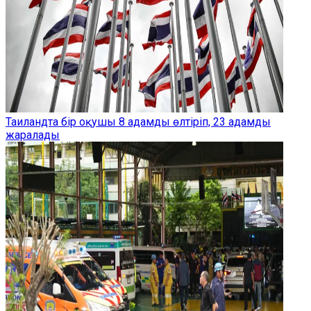
Таиландта бір оқушы 8 адамды өлтіріп, 23 адамды
жаралады