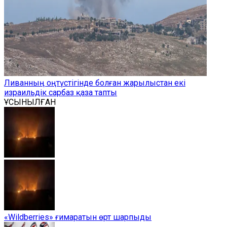
Ливанның оңтүстігінде болған жарылыстан екі
израильдік сарбаз қаза тапты
ҰСЫНЫЛҒАН
«Wildberries» ғимаратын өрт шарпыды