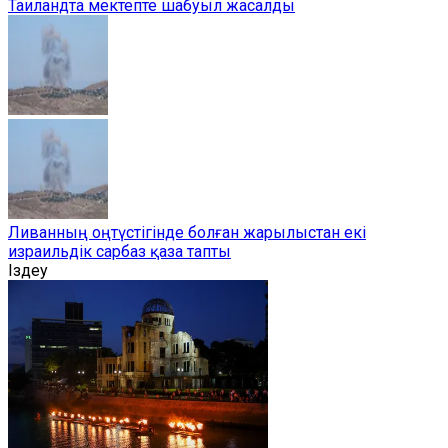
Таиландта мектепте шабуыл жасалды
Ливанның оңтүстігінде болған жарылыстан екі
израильдік сарбаз қаза тапты
Іздеу