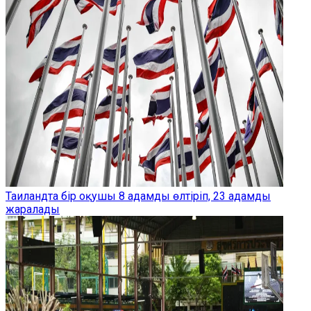
Таиландта бір оқушы 8 адамды өлтіріп, 23 адамды
жаралады