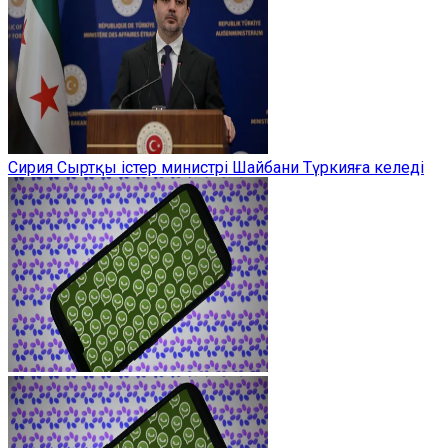
Сирия Сыртқы істер министрі Шайбани Түркияға келеді