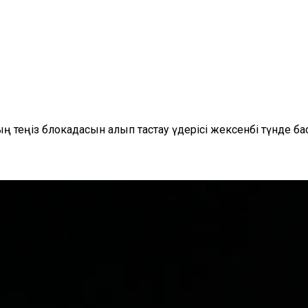
 теңіз блокадасын алып тастау үдерісі жексенбі түнде ба