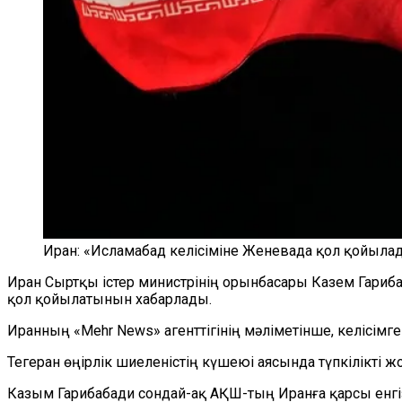
Иран: «Исламабад келісіміне Женевада қол қойыла
Иран Сыртқы істер министрінің орынбасары Казем Гариб
қол қойылатынын хабарлады.
Иранның «Mehr News» агенттігінің мәліметінше, келісім
Тегеран өңірлік шиеленістің күшеюі аясында түпкілікті 
Казым Гарибабади сондай-ақ АҚШ-тың Иранға қарсы енгіз