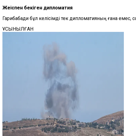
Жеңіспен бекіген дипломатия
Гарибабади бұл келісімді тек дипломатияның ғана емес, 
ҰСЫНЫЛҒАН