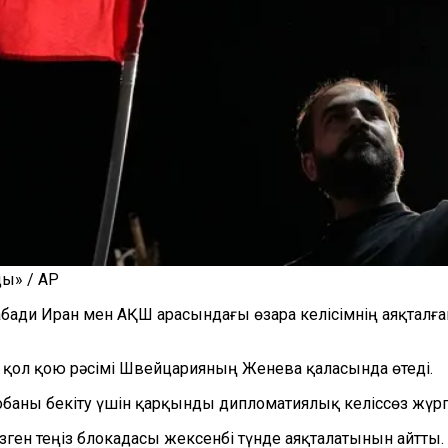
ды» / AP
абади Иран мен АҚШ арасындағы өзара келісімнің аяқталғ
ге қол қою рәсімі Швейцарияның Женева қаласында өтеді.
жобаны бекіту үшін қарқынды дипломатиялық келіссөз жүргі
ген теңіз блокадасы жексенбі түнде аяқталатынын айтты.