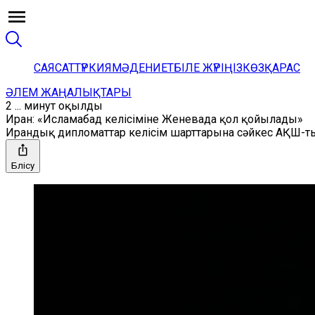
САЯСАТ
ТҮРКИЯ
МӘДЕНИЕТ
БІЛЕ ЖҮРІҢІЗ
КӨЗҚАРАС
ӘЛЕМ ЖАҢАЛЫҚТАРЫ
2 ... минут оқылды
Иран: «Исламабад келісіміне Женевада қол қойылады»
Ирандық дипломаттар келісім шарттарына сәйкес АҚШ-тың
Бөлісу