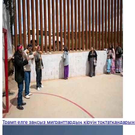
Трамп елге заңсыз мигранттардың кіруін тоқтатқандарын 