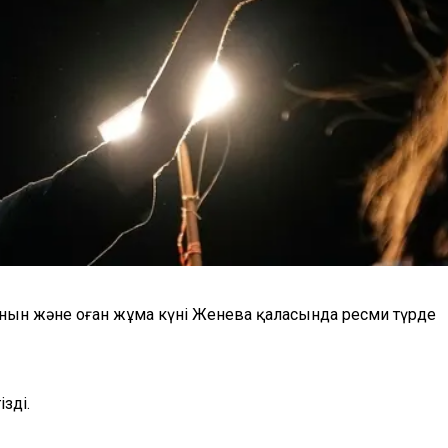
анын және оған жұма күні Женева қаласында ресми түрде
зді.