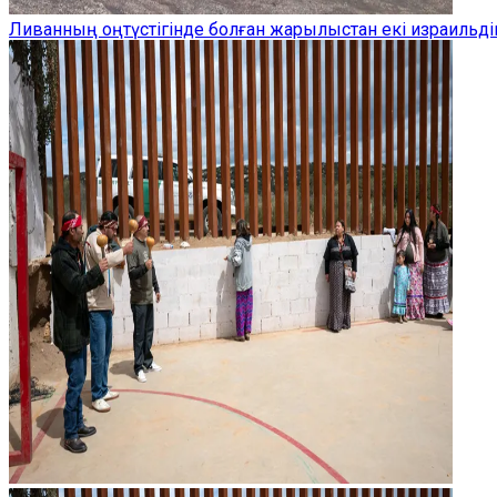
Ливанның оңтүстігінде болған жарылыстан екі израильдік