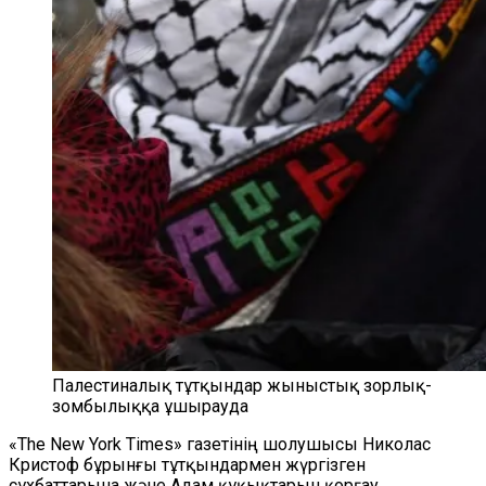
Палестиналық тұтқындар жыныстық зорлық-
зомбылыққа ұшырауда
«The New York Times
»
газетінің шолушысы Николас
Кристоф бұрынғы тұтқындармен жүргізген
сұхбаттарына және Адам құқықтарын қорғау