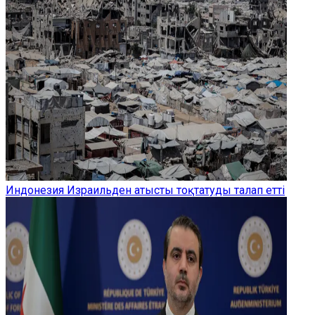
Индонезия Израильден атысты тоқтатуды талап етті