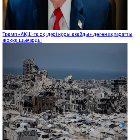
Трамп «АҚШ-та оқ-дәрі қоры азайды» деген ақпаратты
жоққа шығарды