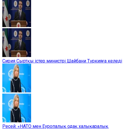
Сирия Сыртқы істер министрі Шайбани Түркияға келеді
Ресей: «НАТО мен Еуропалық одақ халықаралық