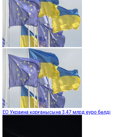
ЕО Украина қорғанысына 3,47 млрд еуро бөлді