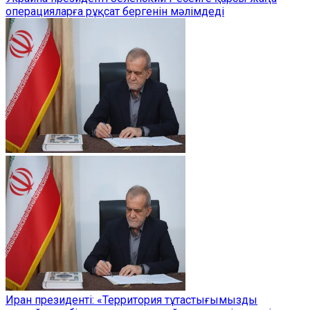
операцияларға рұқсат бергенін мәлімдеді
Иран президенті: «Территория тұтастығымызды