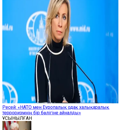
Ресей: «НАТО мен Еуропалық одақ халықаралық
терроризмнің бір бөлігіне айналды»
ҰСЫНЫЛҒАН