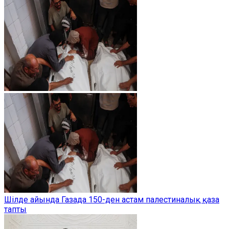
Шілде айында Газада 150-ден астам палестиналық қаза
тапты