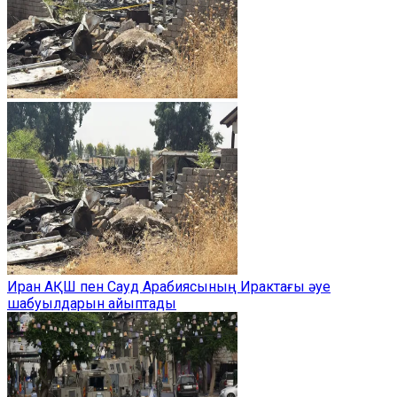
Иран АҚШ пен Сауд Арабиясының Ирактағы әуе
шабуылдарын айыптады