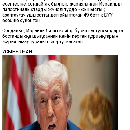
есептеріне, сондай-ақ былтыр жарияланған Израильді
палестиналықтарды жүйелі түрде «жыныстық
азаптауға» ұшыратты деп айыптаған 49 беттік БҰҰ
есебіне сүйенген.
Сондай-ақ Израиль билігі кейбір бұрынғы тұтқындарға
бостандыққа шыққаннан кейін көрген қорлықтарын
жарияламау туралы ескерту жасаған.
ҰСЫНЫЛҒАН