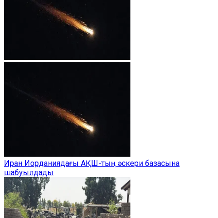
Иран Иорданиядағы АҚШ-тың әскери базасына
шабуылдады