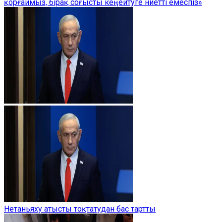
қорғаймыз, бірақ соғысты кеңейтуге ниетті емеспіз»
Нетаньяху атысты тоқтатудан бас тартты