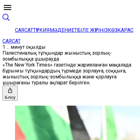
САЯСАТ
ТҮРКИЯ
МӘДЕНИЕТ
БІЛЕ ЖҮРІҢІЗ
КӨЗҚАРАС
САЯСАТ
1 ... минут оқылды
Палестиналық тұтқындар жыныстық зорлық-
зомбылыққа ұшырауда
«The New York Times» газетінде жарияланған мақалада
бұрынғы тұтқындардың түрмеде зорлауға, соққыға,
жыныстық зорлық-зомбылыққа және қорлауға
ұшырағаны туралы ақпарат берілген.
Бөлісу