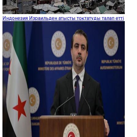
Индонезия Израильден атысты тоқтатуды талап етті