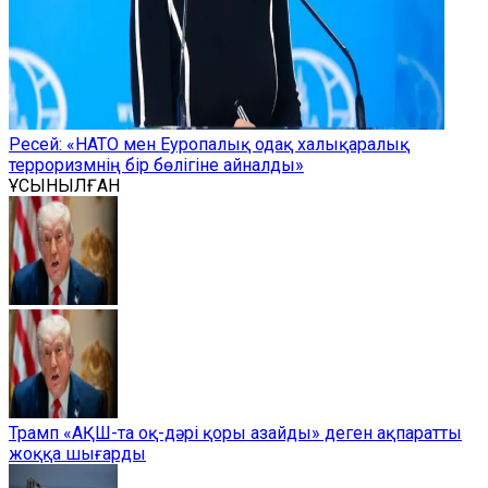
Ресей: «НАТО мен Еуропалық одақ халықаралық
терроризмнің бір бөлігіне айналды»
ҰСЫНЫЛҒАН
Трамп «АҚШ-та оқ-дәрі қоры азайды» деген ақпаратты
жоққа шығарды