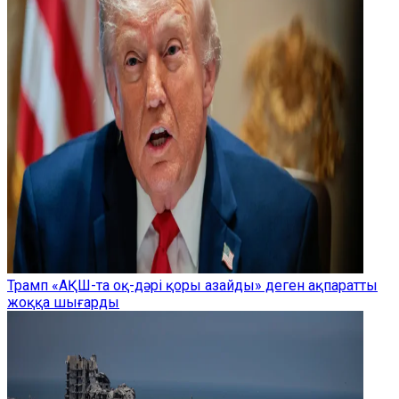
Трамп «АҚШ-та оқ-дәрі қоры азайды» деген ақпаратты
жоққа шығарды