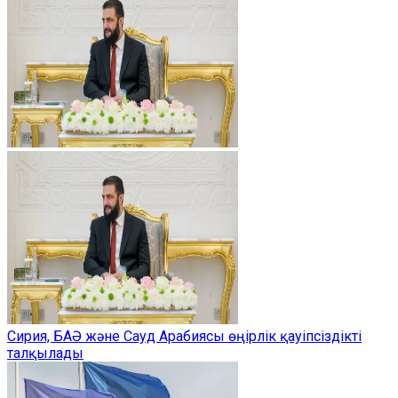
Сирия, БАӘ және Сауд Арабиясы өңірлік қауіпсіздікті
талқылады