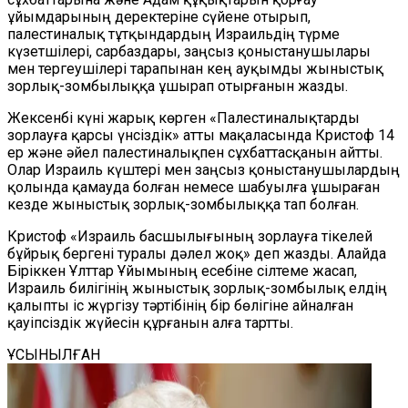
ұйымдарының деректеріне сүйене отырып,
палестиналық тұтқындардың Израильдің түрме
күзетшілері, сарбаздары, заңсыз қоныстанушылары
мен тергеушілері тарапынан кең ауқымды жыныстық
зорлық-зомбылыққа ұшырап отырғанын жазды.
Жексенбі күні жарық көрген «Палестиналықтарды
зорлауға қарсы үнсіздік» атты мақаласында Кристоф 14
ер және әйел палестиналықпен сұхбаттасқанын айтты.
Олар Израиль күштері мен заңсыз қоныстанушылардың
қолында қамауда болған немесе шабуылға ұшыраған
кезде жыныстық зорлық-зомбылыққа тап болған.
Кристоф «Израиль басшылығының зорлауға тікелей
бұйрық бергені туралы дәлел жоқ» деп жазды. Алайда
Біріккен Ұлттар Ұйымының есебіне сілтеме жасап,
Израиль билігінің жыныстық зорлық-зомбылық елдің
қалыпты іс жүргізу тәртібінің бір бөлігіне айналған
қауіпсіздік жүйесін құрғанын алға тартты.
ҰСЫНЫЛҒАН