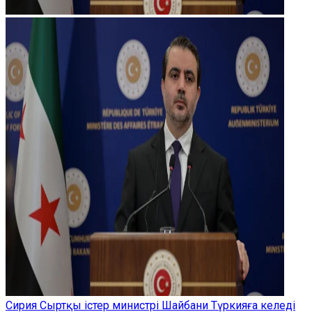
Сирия Сыртқы істер министрі Шайбани Түркияға келеді