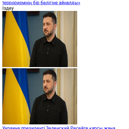
терроризмнің бір бөлігіне айналды»
Іздеу
Украина президенті Зеленский Ресейге қарсы жаңа