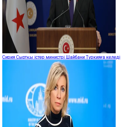
Сирия Сыртқы істер министрі Шайбани Түркияға келеді