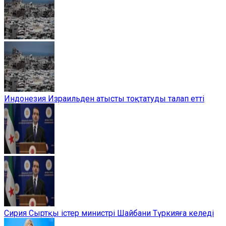
Индонезия Израильден атысты тоқтатуды талап етті
Сирия Сыртқы істер министрі Шайбани Түркияға келеді