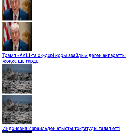
Трамп «АҚШ-та оқ-дәрі қоры азайды» деген ақпаратты
жоққа шығарды
Индонезия Израильден атысты тоқтатуды талап етті