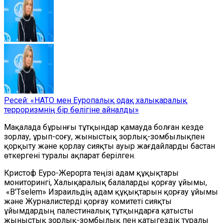
Ресей: «НАТО мен Еуропалық одақ халықаралық
терроризмнің бір бөлігіне айналды»
Мақалада бұрынғы тұтқындар қамауда болған кезде
зорлау, ұрып-соғу, жыныстық зорлық-зомбылықпен
қорқыту және қорлау сияқты ауыр жағдайларды бастан
өткергені туралы ақпарат берілген.
Кристоф Еуро-Жерорта теңізі адам құқықтары
мониторингі, Халықаралық балаларды қорғау ұйымы,
«B'Tselem» Израильдің адам құқықтарын қорғау ұйымы
және Журналистерді қорғау комитеті сияқты
ұйымдардың палестиналық тұтқындарға қатысты
жыныстық зорлық-зомбылық пен қатыгездік туралы