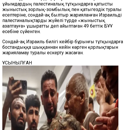
ұйымдардың палестиналық тұтқындарға қатысты
жыныстық зорлық-зомбылық пен қатыгездік туралы
есептеріне, сондай-ақ былтыр жарияланған Израильді
палестиналықтарды жүйелі түрде «жыныстық
азаптауға» ұшыратты деп айыптаған 49 беттік БҰҰ
есебіне сүйенген.
Сондай-ақ Израиль билігі кейбір бұрынғы тұтқындарға
бостандыққа шыққаннан кейін көрген қорлықтарын
жарияламау туралы ескерту жасаған.
ҰСЫНЫЛҒАН