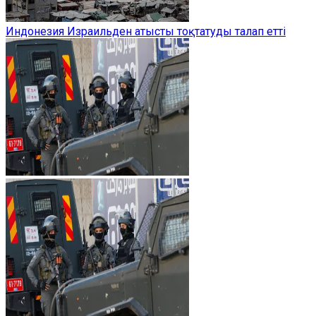
Индонезия Израильден атысты тоқтатуды талап етті