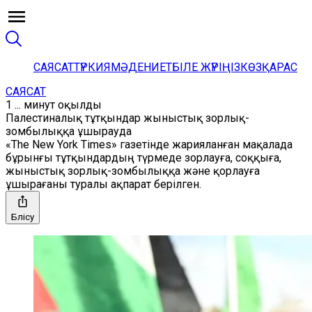
САЯСАТ
ТҮРКИЯ
МӘДЕНИЕТ
БІЛЕ ЖҮРІҢІЗ
КӨЗҚАРАС
САЯСАТ
1 ... минут оқылды
Палестиналық тұтқындар жыныстық зорлық-
зомбылыққа ұшырауда
«The New York Times» газетінде жарияланған мақалада
бұрынғы тұтқындардың түрмеде зорлауға, соққыға,
жыныстық зорлық-зомбылыққа және қорлауға
ұшырағаны туралы ақпарат берілген.
Бөлісу