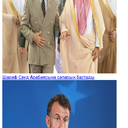
Шариф Сауд Арабиясына сапарын бастады