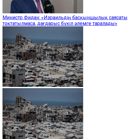
Министр Фидан: «Израильдің басқыншылық саясаты
тоқтатылмаса, дағдарыс бүкіл әлемге таралады»