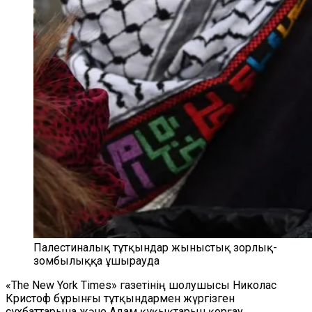
Палестиналық тұтқындар жыныстық зорлық-
зомбылыққа ұшырауда
«The New York Times
»
газетінің шолушысы Николас
Кристоф бұрынғы тұтқындармен жүргізген
сұхбаттарына және Адам құқықтарын қорғау