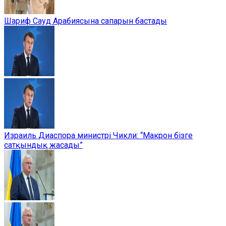
Шариф Сауд Арабиясына сапарын бастады
Израиль Диаспора министрі Чикли: “Макрон бізге
сатқындық жасады”