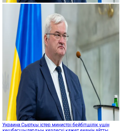
Украина Сыртқы істер министрі бейбітшілік үшін
көшбасшылардың кездесуі қажет екенін айтты