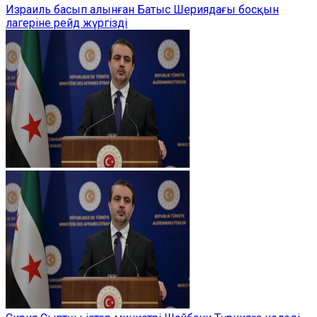
Израиль басып алынған Батыс Шериядағы босқын
лагеріне рейд жүргізді