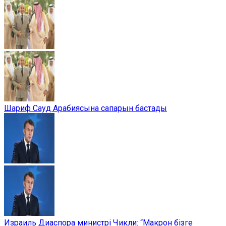
Шариф Сауд Арабиясына сапарын бастады
Израиль Диаспора министрі Чикли: “Макрон бізге