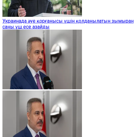
Украинада әуе қорғанысы үшін қолданылатын зымыран
саны үш есе азайды