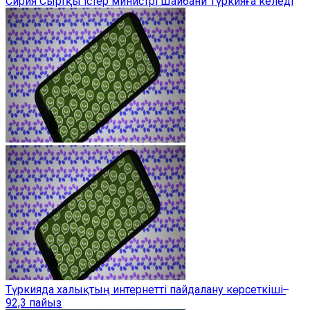
Сирия Сыртқы істер министрі Шайбани Түркияға келеді
Түркияда халықтың интернетті пайдалану көрсеткіші ̶
92,3 пайыз