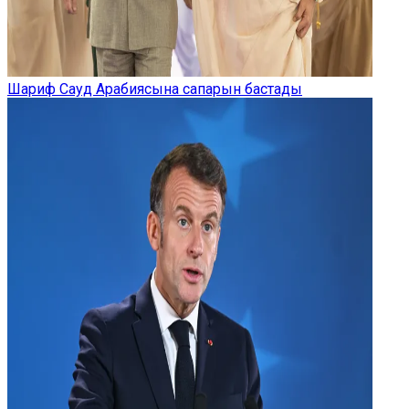
Шариф Сауд Арабиясына сапарын бастады