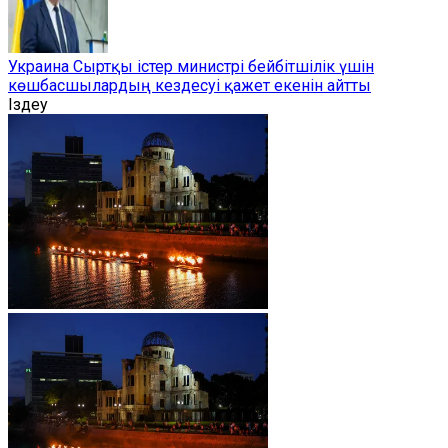
Украина Сыртқы істер министрі бейбітшілік үшін
көшбасшылардың кездесуі қажет екенін айтты
Іздеу