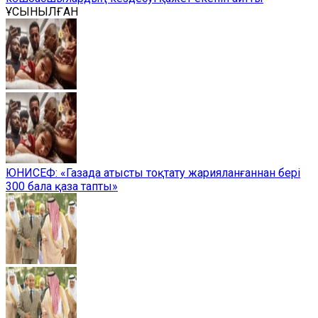
ҰСЫНЫЛҒАН
ЮНИСЕФ: «Газада атысты тоқтату жарияланғаннан бері
300 бала қаза тапты»