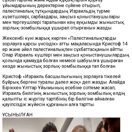
ұйымдарының деректеріне сүйене отырып,
палестиналық тұтқындардың Израильдің түрме
күзетшілері, сарбаздары, заңсыз қоныстанушылары
мен тергеушілері тарапынан кең ауқымды жыныстық
зорлық-зомбылыққа ұшырап отырғанын жазды.
Жексенбі күні жарық көрген «Палестиналықтарды
зорлауға қарсы үнсіздік» атты мақаласында Кристоф 14
ер және әйел палестиналықпен сұхбаттасқанын айтты.
Олар Израиль күштері мен заңсыз қоныстанушылардың
қолында қамауда болған немесе шабуылға ұшыраған
кезде жыныстық зорлық-зомбылыққа тап болған.
Кристоф «Израиль басшылығының зорлауға тікелей
бұйрық бергені туралы дәлел жоқ» деп жазды. Алайда
Біріккен Ұлттар Ұйымының есебіне сілтеме жасап,
Израиль билігінің жыныстық зорлық-зомбылық елдің
қалыпты іс жүргізу тәртібінің бір бөлігіне айналған
қауіпсіздік жүйесін құрғанын алға тартты.
ҰСЫНЫЛҒАН