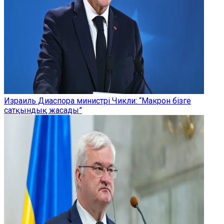
Израиль Диаспора министрі Чикли: “Макрон бізге
сатқындық жасады”