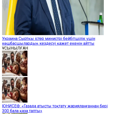
Украина Сыртқы істер министрі бейбітшілік үшін
көшбасшылардың кездесуі қажет екенін айтты
ҰСЫНЫЛҒАН
ЮНИСЕФ: «Газада атысты тоқтату жарияланғаннан бері
300 бала қаза тапты»