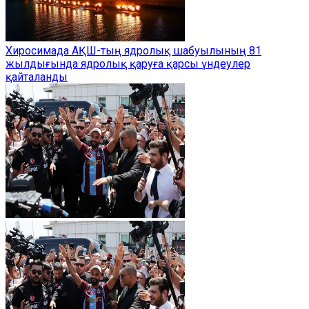
Хиросимада АҚШ-тың ядролық шабуылының 81
жылдығында ядролық қаруға қарсы үндеулер
қайталанды