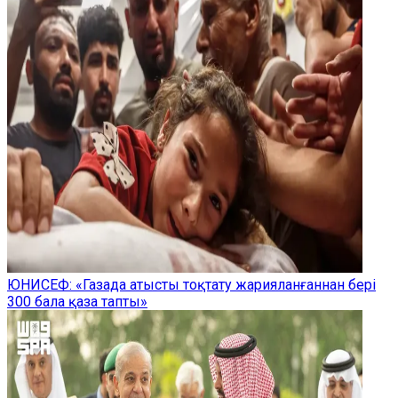
ЮНИСЕФ: «Газада атысты тоқтату жарияланғаннан бері
300 бала қаза тапты»