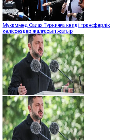
Мұхаммед Салах Түркияға келді: трансферлік
келіссөздер жалғасып жатыр