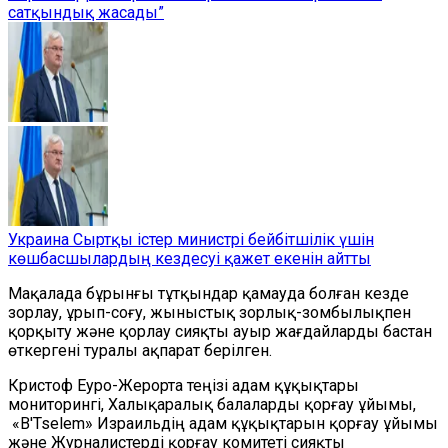
сатқындық жасады”
Украина Сыртқы істер министрі бейбітшілік үшін
көшбасшылардың кездесуі қажет екенін айтты
Мақалада бұрынғы тұтқындар қамауда болған кезде
зорлау, ұрып-соғу, жыныстық зорлық-зомбылықпен
қорқыту және қорлау сияқты ауыр жағдайларды бастан
өткергені туралы ақпарат берілген.
Кристоф Еуро-Жерорта теңізі адам құқықтары
мониторингі, Халықаралық балаларды қорғау ұйымы,
«B'Tselem» Израильдің адам құқықтарын қорғау ұйымы
және Журналистерді қорғау комитеті сияқты