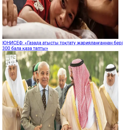
ЮНИСЕФ: «Газада атысты тоқтату жарияланғаннан бері
300 бала қаза тапты»