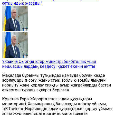
сатқындық жасады”
Украина Сыртқы істер министрі бейбітшілік үшін
көшбасшылардың кездесуі қажет екенін айтты
Мақалада бұрынғы тұтқындар қамауда болған кезде
зорлау, ұрып-соғу, жыныстық зорлық-зомбылықпен
қорқыту және қорлау сияқты ауыр жағдайларды бастан
өткергені туралы ақпарат берілген.
Кристоф Еуро-Жерорта теңізі адам құқықтары
мониторингі, Халықаралық балаларды қорғау ұйымы,
«B'Tselem» Израильдің адам құқықтарын қорғау ұйымы
және Журналистерді қорғау комитеті сияқты