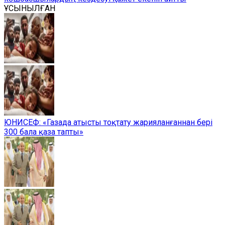
ҰСЫНЫЛҒАН
ЮНИСЕФ: «Газада атысты тоқтату жарияланғаннан бері
300 бала қаза тапты»