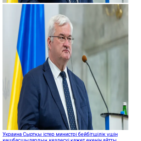
Украина Сыртқы істер министрі бейбітшілік үшін
көшбасшылардың кездесуі қажет екенін айтты