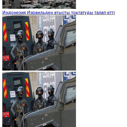
Индонезия Израильден атысты тоқтатуды талап етті