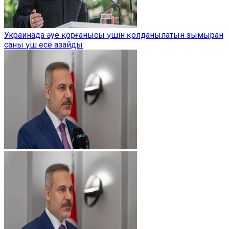
Украинада әуе қорғанысы үшін қолданылатын зымыран
саны үш есе азайды