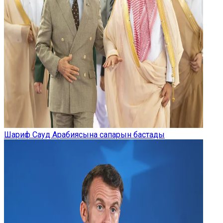
Шариф Сауд Арабиясына сапарын бастады