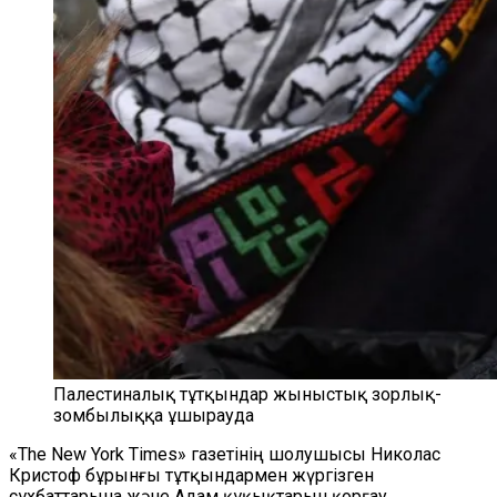
Палестиналық тұтқындар жыныстық зорлық-
зомбылыққа ұшырауда
«The New York Times
»
газетінің шолушысы Николас
Кристоф бұрынғы тұтқындармен жүргізген
сұхбаттарына және Адам құқықтарын қорғау