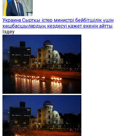
Украина Сыртқы істер министрі бейбітшілік үшін
көшбасшылардың кездесуі қажет екенін айтты
Іздеу