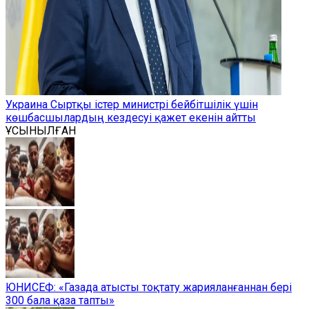
Украина Сыртқы істер министрі бейбітшілік үшін
көшбасшылардың кездесуі қажет екенін айтты
ҰСЫНЫЛҒАН
ЮНИСЕФ: «Газада атысты тоқтату жарияланғаннан бері
300 бала қаза тапты»