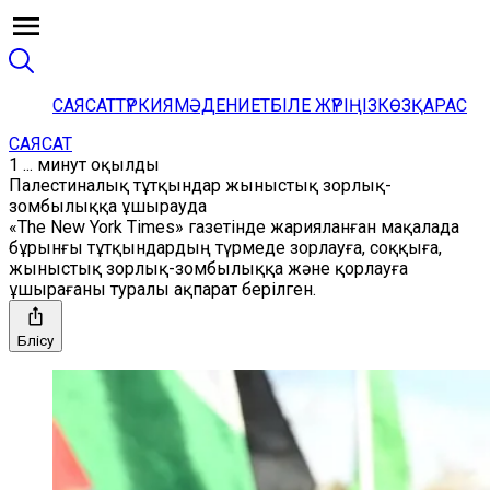
САЯСАТ
ТҮРКИЯ
МӘДЕНИЕТ
БІЛЕ ЖҮРІҢІЗ
КӨЗҚАРАС
САЯСАТ
1 ... минут оқылды
Палестиналық тұтқындар жыныстық зорлық-
зомбылыққа ұшырауда
«The New York Times» газетінде жарияланған мақалада
бұрынғы тұтқындардың түрмеде зорлауға, соққыға,
жыныстық зорлық-зомбылыққа және қорлауға
ұшырағаны туралы ақпарат берілген.
Бөлісу