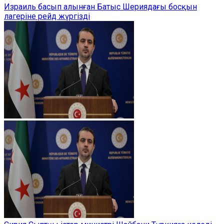
Израиль басып алынған Батыс Шериядағы босқын
лагеріне рейд жүргізді