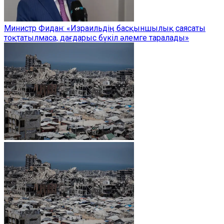
Министр Фидан: «Израильдің басқыншылық саясаты
тоқтатылмаса, дағдарыс бүкіл әлемге таралады»