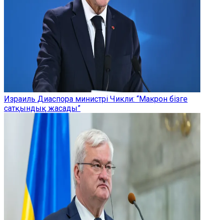
Израиль Диаспора министрі Чикли: “Макрон бізге
сатқындық жасады”