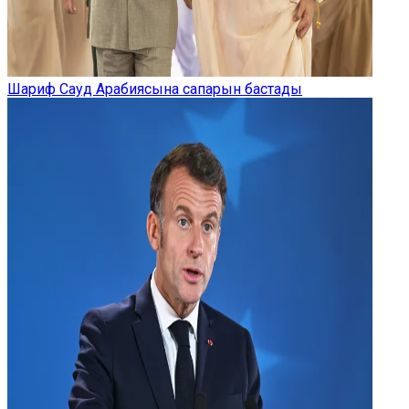
Шариф Сауд Арабиясына сапарын бастады