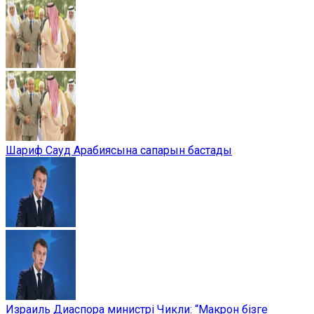
Шариф Сауд Арабиясына сапарын бастады
Израиль Диаспора министрі Чикли: “Макрон бізге