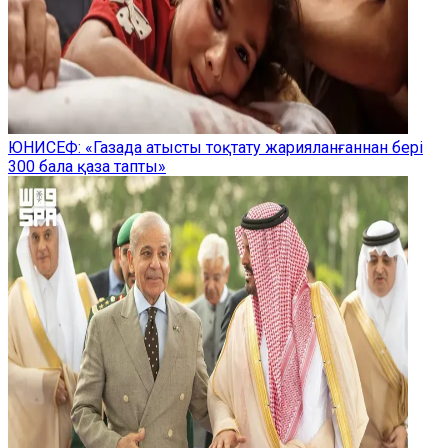
ЮНИСЕФ: «Газада атысты тоқтату жарияланғаннан бері
300 бала қаза тапты»