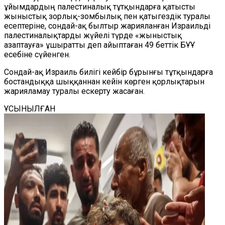
ұйымдардың палестиналық тұтқындарға қатысты
жыныстық зорлық-зомбылық пен қатыгездік туралы
есептеріне, сондай-ақ былтыр жарияланған Израильді
палестиналықтарды жүйелі түрде «жыныстық
азаптауға» ұшыратты деп айыптаған 49 беттік БҰҰ
есебіне сүйенген.
Сондай-ақ Израиль билігі кейбір бұрынғы тұтқындарға
бостандыққа шыққаннан кейін көрген қорлықтарын
жарияламау туралы ескерту жасаған.
ҰСЫНЫЛҒАН