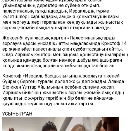
ұйымдарының деректеріне сүйене отырып,
палестиналық тұтқындардың Израильдің түрме
күзетшілері, сарбаздары, заңсыз қоныстанушылары
мен тергеушілері тарапынан кең ауқымды жыныстық
зорлық-зомбылыққа ұшырап отырғанын жазды.
Жексенбі күні жарық көрген «Палестиналықтарды
зорлауға қарсы үнсіздік» атты мақаласында Кристоф 14
ер және әйел палестиналықпен сұхбаттасқанын айтты.
Олар Израиль күштері мен заңсыз қоныстанушылардың
қолында қамауда болған немесе шабуылға ұшыраған
кезде жыныстық зорлық-зомбылыққа тап болған.
Кристоф «Израиль басшылығының зорлауға тікелей
бұйрық бергені туралы дәлел жоқ» деп жазды. Алайда
Біріккен Ұлттар Ұйымының есебіне сілтеме жасап,
Израиль билігінің жыныстық зорлық-зомбылық елдің
қалыпты іс жүргізу тәртібінің бір бөлігіне айналған
қауіпсіздік жүйесін құрғанын алға тартты.
ҰСЫНЫЛҒАН