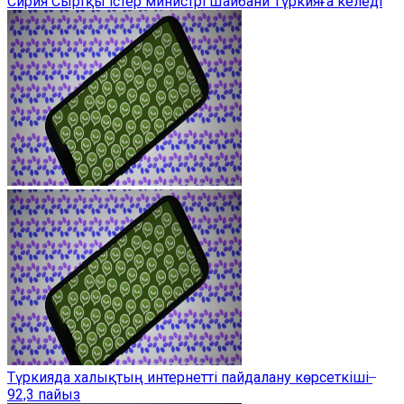
Сирия Сыртқы істер министрі Шайбани Түркияға келеді
Түркияда халықтың интернетті пайдалану көрсеткіші ̶
92,3 пайыз