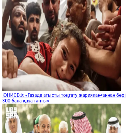
ЮНИСЕФ: «Газада атысты тоқтату жарияланғаннан бері
300 бала қаза тапты»