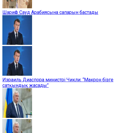
Шариф Сауд Арабиясына сапарын бастады
Израиль Диаспора министрі Чикли: “Макрон бізге
сатқындық жасады”