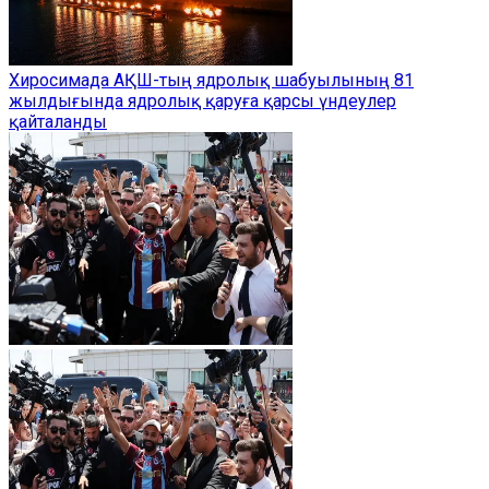
Хиросимада АҚШ-тың ядролық шабуылының 81
жылдығында ядролық қаруға қарсы үндеулер
қайталанды