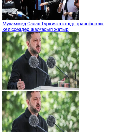
Мұхаммед Салах Түркияға келді: трансферлік
келіссөздер жалғасып жатыр