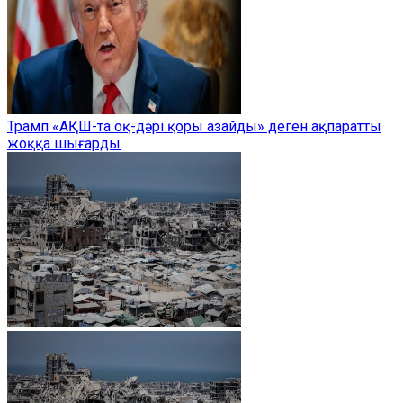
Трамп «АҚШ-та оқ-дәрі қоры азайды» деген ақпаратты
жоққа шығарды