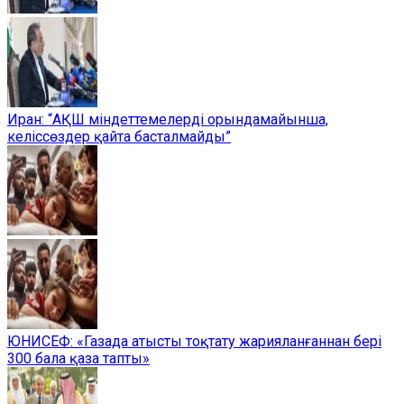
Иран: “АҚШ міндеттемелерді орындамайынша,
келіссөздер қайта басталмайды”
ЮНИСЕФ: «Газада атысты тоқтату жарияланғаннан бері
300 бала қаза тапты»