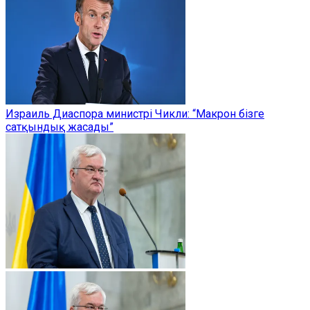
Израиль Диаспора министрі Чикли: “Макрон бізге
сатқындық жасады”