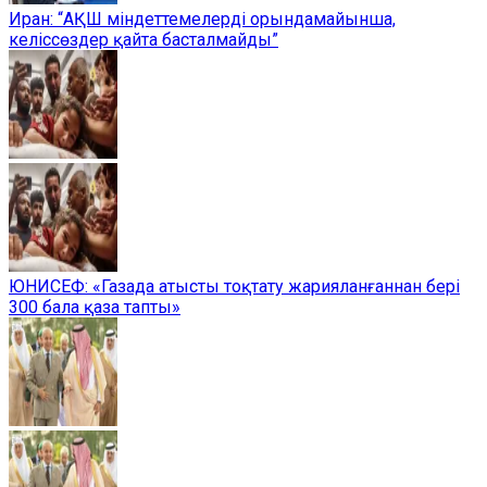
Иран: “АҚШ міндеттемелерді орындамайынша,
келіссөздер қайта басталмайды”
ЮНИСЕФ: «Газада атысты тоқтату жарияланғаннан бері
300 бала қаза тапты»