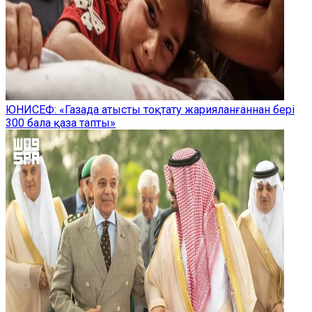
ЮНИСЕФ: «Газада атысты тоқтату жарияланғаннан бері
300 бала қаза тапты»