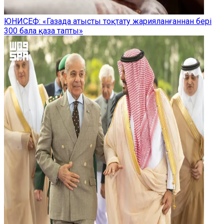
ЮНИСЕФ: «Газада атысты тоқтату жарияланғаннан бері
300 бала қаза тапты»