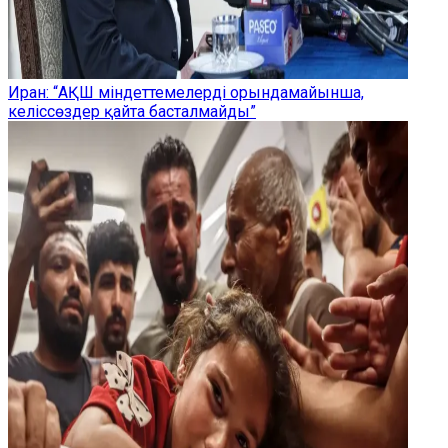
Иран: “АҚШ міндеттемелерді орындамайынша,
келіссөздер қайта басталмайды”