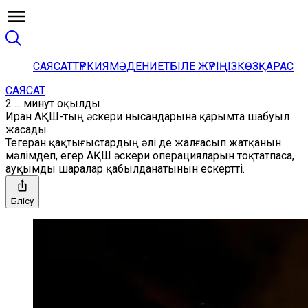
САЯСАТ
ТҮРКИЯ
МӘДЕНИЕТ
БІЛЕ ЖҮРІҢІЗ
КӨЗҚАРАС
САЯСАТ
2 ... минут оқылды
Иран АҚШ-тың әскери нысандарына қарымта шабуыл
жасады
Тегеран қақтығыстардың әлі де жалғасып жатқанын
мәлімдеп, егер АҚШ әскери операцияларын тоқтатпаса,
ауқымды шаралар қабылданатынын ескертті.
Бөлісу