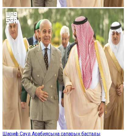
Шариф Сауд Арабиясына сапарын бастады