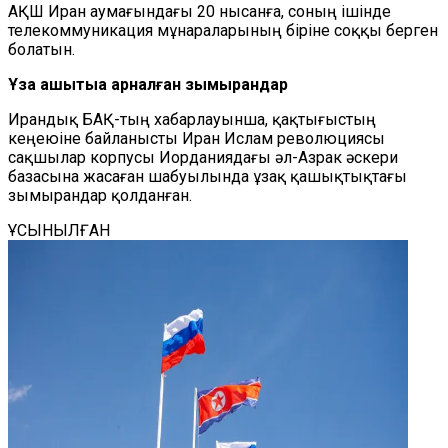
АҚШ Иран аумағындағы 20 нысанға, соның ішінде
телекоммуникация мұнараларының біріне соққы берген
болатын.
Ұзақ қашықтыққа арналған зымырандар
Ирандық БАҚ-тың хабарлауынша, қақтығыстың
кеңеюіне байланысты Иран Ислам революциясы
сақшылар корпусы Иорданиядағы әл-Азрак әскери
базасына жасаған шабуылында ұзақ қашықтықтағы
зымырандар қолданған.
ҰСЫНЫЛҒАН