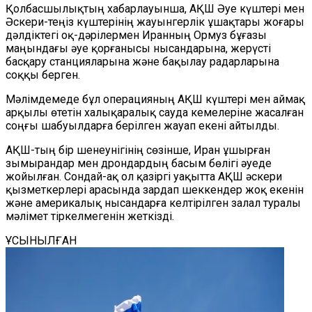
Қолбасшылықтың хабарлауынша, АҚШ Әуе күштері мен
Әскери-теңіз күштерінің жауынгерлік ұшақтары жоғары
дәлдіктегі оқ-дәрілермен Иранның Ормуз бұғазы
маңындағы әуе қорғанысы нысандарына, жерүсті
басқару станцияларына және бақылау радарларына
соққы берген.
Мәлімдемеде бұл операцияның АҚШ күштері мен аймақ
арқылы өтетін халықаралық сауда кемелеріне жасалған
соңғы шабуылдарға берілген жауап екені айтылды.
АҚШ-тың бір шенеунігінің сөзінше, Иран ұшырған
зымырандар мен дрондардың басым бөлігі әуеде
жойылған. Сондай-ақ ол қазіргі уақытта АҚШ әскери
қызметкерлері арасында зардап шеккендер жоқ екенін
және америкалық нысандарға келтірілген залал туралы
мәлімет тіркелмегенін жеткізді.
ҰСЫНЫЛҒАН