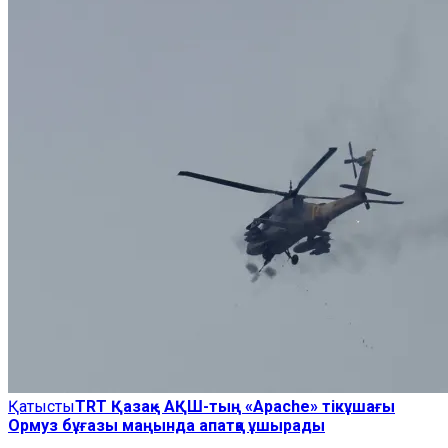
Қатысты
TRT Қазақ - АҚШ-тың «Apache» тікұшағы
Ормуз бұғазы маңында апатқа ұшырады