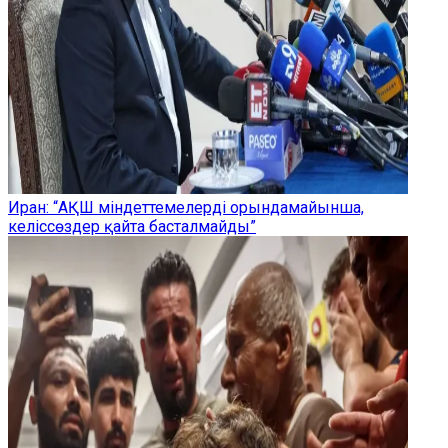
Иран: “АҚШ міндеттемелерді орындамайынша,
келіссөздер қайта басталмайды”