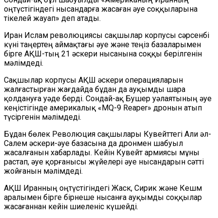
оңтүстігіндегі нысандарға жасаған әуе соққыларына
тікелей жауап» деп атады.
Иран Ислам революциясы сақшылар корпусы сәрсенбі
күні таңертең аймақтағы әуе және теңіз базаларымен
бірге АҚШ-тың 21 әскери нысанына соққы берілгенін
мәлімдеді.
Сақшылар корпусы АҚШ әскери операцияларын
жалғастырған жағдайда бұдан да ауқымды шара
қолдануға уәде берді. Сондай-ақ Бушер уәлаятының әуе
кеңістігінде америкалық «MQ-9 Reaper» дронын атып
түсіргенін мәлімдеді.
Бұдан бөлек Революция сақшылары Кувейттегі Али әл-
Салем әскери-әуе базасына да дронмен шабуыл
жасалғанын хабарлады. Кейін Кувейт армиясы мұны
растап, әуе қорғанысы жүйелері әуе нысандарын сәтті
жойғанын мәлімдеді.
АҚШ Иранның оңтүстігіндегі Жаск, Сирик және Кешм
аралымен бірге бірнеше нысанға ауқымды соққылар
жасағаннан кейін шиеленіс күшейді.