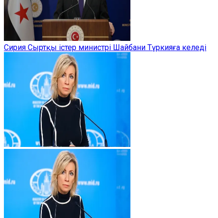
Сирия Сыртқы істер министрі Шайбани Түркияға келеді