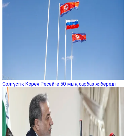
Солтүстік Корея Ресейге 50 мың сарбаз жібереді