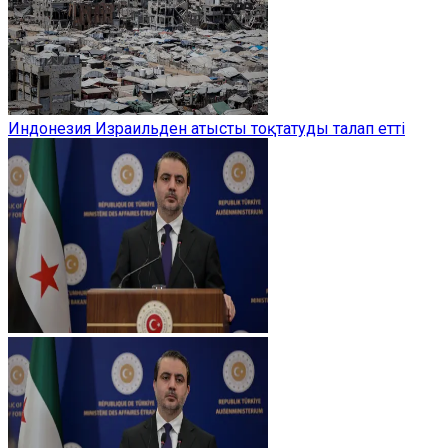
Индонезия Израильден атысты тоқтатуды талап етті