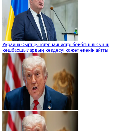
Украина Сыртқы істер министрі бейбітшілік үшін
көшбасшылардың кездесуі қажет екенін айтты