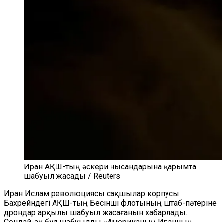
Иран АҚШ-тың әскери нысандарына қарымта
шабуыл жасады / Reuters
Иран Ислам революциясы сақшылар корпусы
Бахрейндегі АҚШ-тың Бесінші флотының штаб-пәтеріне
дрондар арқылы шабуыл жасағанын хабарлады.
Сондай-ақ бұл шабуылды «Американың Иранның