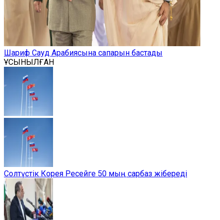
Шариф Сауд Арабиясына сапарын бастады
ҰСЫНЫЛҒАН
Солтүстік Корея Ресейге 50 мың сарбаз жібереді