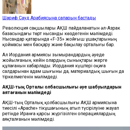
Шариф Сауд Арабиясына сапарын бастады
Революция сақшылары АҚШ пайдаланатын әл-Азрак
базасындағы төрт нысанды көздегенін мәлімдеді.
Нысандар қатарында «F-35» жойғыш ұшақтарының
қоймасы мен басқару және бақылау орталығы бар.
Ал Иордания армиясы зымырандардың әуеде
жойылғанын, кейін олардың сынықтары жерге
құлағанын хабарлады. Иордания күштері оқиға
салдарынан адам шығыны да, материалдық шығын да
тіркелмегенін мәлімдеді.
АҚШ-тың Орталық қолбасшылығы
әуе шабуылдарын
аяқтағанын мәлімдеді
АҚШ-тың Орталық қолбасшылығы АҚШ армиясына
тиесілі «Apache» тікұшағының атып түсірілуіне жауап
ретінде Иранға қарсы жүргізілген операциялардың
аяқталғанын мәлімдеді.