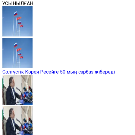
ҰСЫНЫЛҒАН
Солтүстік Корея Ресейге 50 мың сарбаз жібереді