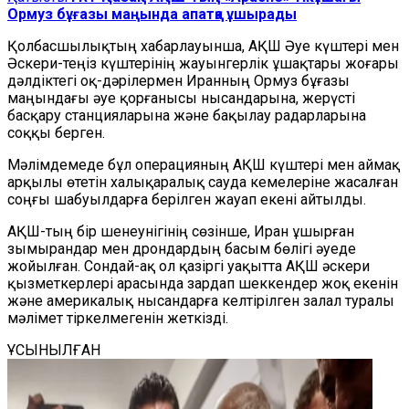
Ормуз бұғазы маңында апатқа ұшырады
Қолбасшылықтың хабарлауынша, АҚШ Әуе күштері мен
Әскери-теңіз күштерінің жауынгерлік ұшақтары жоғары
дәлдіктегі оқ-дәрілермен Иранның Ормуз бұғазы
маңындағы әуе қорғанысы нысандарына, жерүсті
басқару станцияларына және бақылау радарларына
соққы берген.
Мәлімдемеде бұл операцияның АҚШ күштері мен аймақ
арқылы өтетін халықаралық сауда кемелеріне жасалған
соңғы шабуылдарға берілген жауап екені айтылды.
АҚШ-тың бір шенеунігінің сөзінше, Иран ұшырған
зымырандар мен дрондардың басым бөлігі әуеде
жойылған. Сондай-ақ ол қазіргі уақытта АҚШ әскери
қызметкерлері арасында зардап шеккендер жоқ екенін
және америкалық нысандарға келтірілген залал туралы
мәлімет тіркелмегенін жеткізді.
ҰСЫНЫЛҒАН