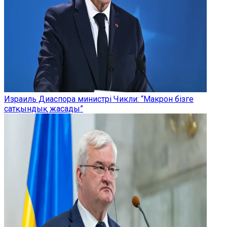
Израиль Диаспора министрі Чикли: “Макрон бізге
сатқындық жасады”