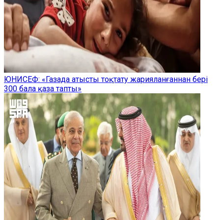
ЮНИСЕФ: «Газада атысты тоқтату жарияланғаннан бері
300 бала қаза тапты»