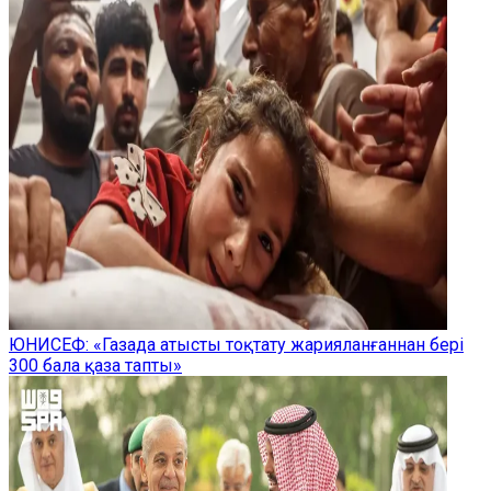
ЮНИСЕФ: «Газада атысты тоқтату жарияланғаннан бері
300 бала қаза тапты»