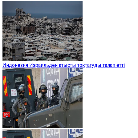
Индонезия Израильден атысты тоқтатуды талап етті