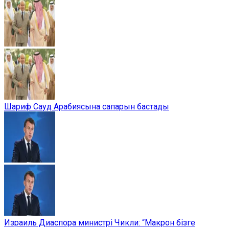
Шариф Сауд Арабиясына сапарын бастады
Израиль Диаспора министрі Чикли: “Макрон бізге