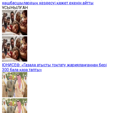
көшбасшылардың кездесуі қажет екенін айтты
ҰСЫНЫЛҒАН
ЮНИСЕФ: «Газада атысты тоқтату жарияланғаннан бері
300 бала қаза тапты»