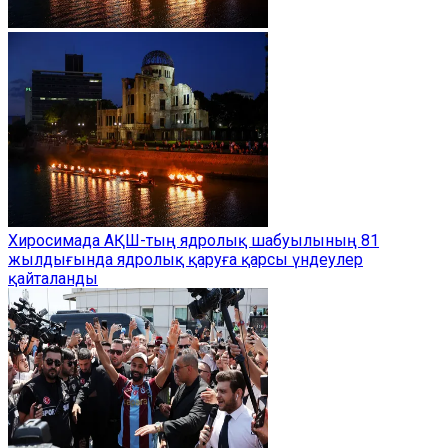
Хиросимада АҚШ-тың ядролық шабуылының 81
жылдығында ядролық қаруға қарсы үндеулер
қайталанды