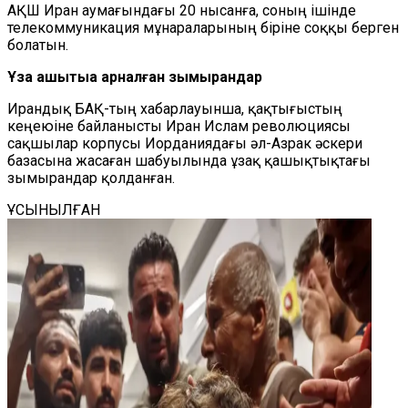
АҚШ Иран аумағындағы 20 нысанға, соның ішінде
телекоммуникация мұнараларының біріне соққы берген
болатын.
Ұзақ қашықтыққа арналған зымырандар
Ирандық БАҚ-тың хабарлауынша, қақтығыстың
кеңеюіне байланысты Иран Ислам революциясы
сақшылар корпусы Иорданиядағы әл-Азрак әскери
базасына жасаған шабуылында ұзақ қашықтықтағы
зымырандар қолданған.
ҰСЫНЫЛҒАН