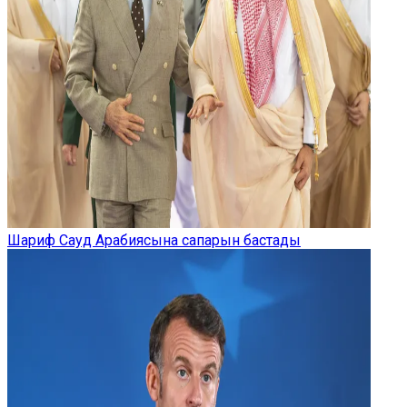
Шариф Сауд Арабиясына сапарын бастады