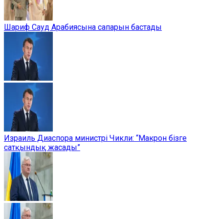
Шариф Сауд Арабиясына сапарын бастады
Израиль Диаспора министрі Чикли: “Макрон бізге
сатқындық жасады”