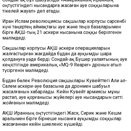
оңтүстігіндегі нысандарға жасаған әуе соққыларына
тікелей жауап» деп атады.
Иран Ислам революциясы сақшылар корпусы сәрсенбі
күні таңертең аймақтағы әуе және теңіз базаларымен
бірге АҚШ-тың 21 әскери нысанына соққы берілгенін
мәлімдеді.
Сақшылар корпусы АҚШ әскери операцияларын
жалғастырған жағдайда бұдан да ауқымды шара
қолдануға уәде берді. Сондай-ақ Бушер уәлаятының әуе
кеңістігінде америкалық «MQ-9 Reaper» дронын атып
түсіргенін мәлімдеді.
Бұдан бөлек Революция сақшылары Кувейттегі Али әл-
Салем әскери-әуе базасына да дронмен шабуыл
жасалғанын хабарлады. Кейін Кувейт армиясы мұны
растап, әуе қорғанысы жүйелері әуе нысандарын сәтті
жойғанын мәлімдеді.
АҚШ Иранның оңтүстігіндегі Жаск, Сирик және Кешм
аралымен бірге бірнеше нысанға ауқымды соққылар
жасағаннан кейін шиеленіс күшейді.