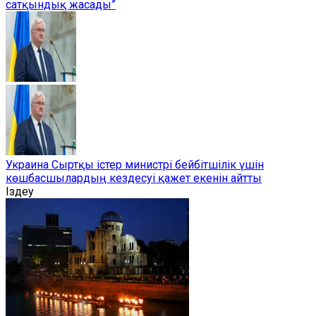
сатқындық жасады”
Украина Сыртқы істер министрі бейбітшілік үшін
көшбасшылардың кездесуі қажет екенін айтты
Іздеу