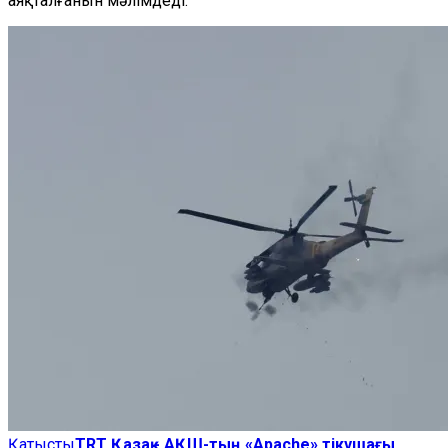
аяқталғанын мәлімдеді.
Қатысты
TRT Қазақ - АҚШ-тың «Apache» тікұшағы