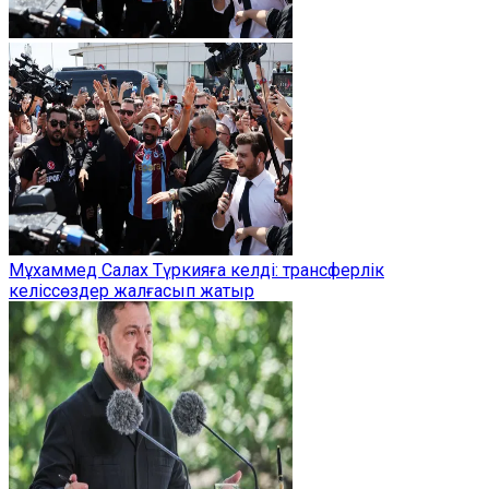
Мұхаммед Салах Түркияға келді: трансферлік
келіссөздер жалғасып жатыр