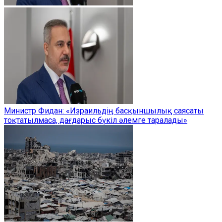
Министр Фидан: «Израильдің басқыншылық саясаты
тоқтатылмаса, дағдарыс бүкіл әлемге таралады»