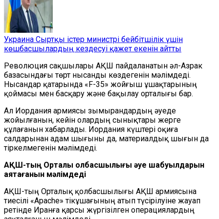
Украина Сыртқы істер министрі бейбітшілік үшін
көшбасшылардың кездесуі қажет екенін айтты
Революция сақшылары АҚШ пайдаланатын әл-Азрак
базасындағы төрт нысанды көздегенін мәлімдеді.
Нысандар қатарында «F-35» жойғыш ұшақтарының
қоймасы мен басқару және бақылау орталығы бар.
Ал Иордания армиясы зымырандардың әуеде
жойылғанын, кейін олардың сынықтары жерге
құлағанын хабарлады. Иордания күштері оқиға
салдарынан адам шығыны да, материалдық шығын да
тіркелмегенін мәлімдеді.
АҚШ-тың Орталық қолбасшылығы
әуе шабуылдарын
аяқтағанын мәлімдеді
АҚШ-тың Орталық қолбасшылығы АҚШ армиясына
тиесілі «Apache» тікұшағының атып түсірілуіне жауап
ретінде Иранға қарсы жүргізілген операциялардың