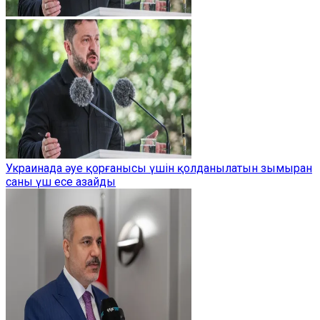
Украинада әуе қорғанысы үшін қолданылатын зымыран
саны үш есе азайды