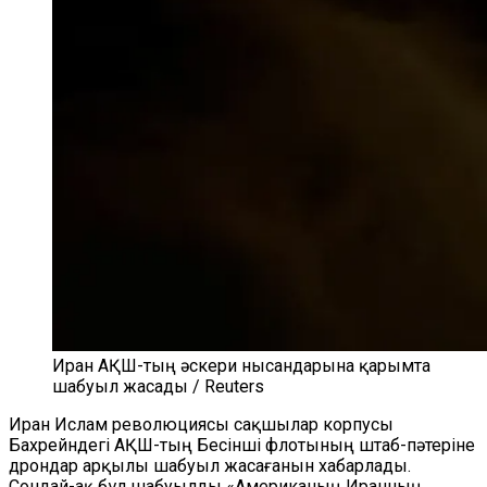
Иран АҚШ-тың әскери нысандарына қарымта
шабуыл жасады / Reuters
Иран Ислам революциясы сақшылар корпусы
Бахрейндегі АҚШ-тың Бесінші флотының штаб-пәтеріне
дрондар арқылы шабуыл жасағанын хабарлады.
Сондай-ақ бұл шабуылды «Американың Иранның