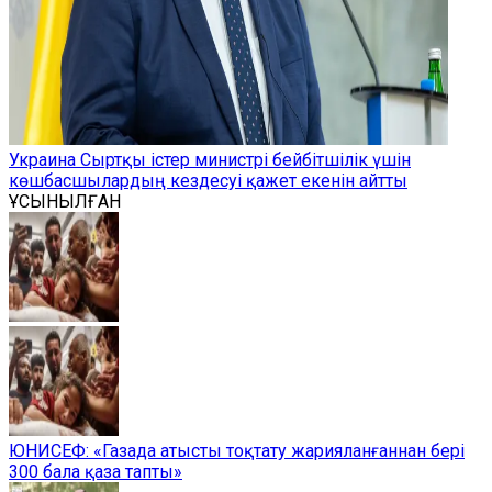
Украина Сыртқы істер министрі бейбітшілік үшін
көшбасшылардың кездесуі қажет екенін айтты
ҰСЫНЫЛҒАН
ЮНИСЕФ: «Газада атысты тоқтату жарияланғаннан бері
300 бала қаза тапты»