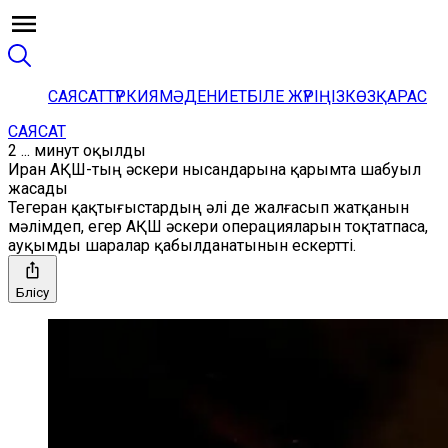
САЯСАТ
ТҮРКИЯ
МӘДЕНИЕТ
БІЛЕ ЖҮРІҢІЗ
КӨЗҚАРАС
САЯСАТ
2 ... минут оқылды
Иран АҚШ-тың әскери нысандарына қарымта шабуыл
жасады
Тегеран қақтығыстардың әлі де жалғасып жатқанын
мәлімдеп, егер АҚШ әскери операцияларын тоқтатпаса,
ауқымды шаралар қабылданатынын ескертті.
Бөлісу