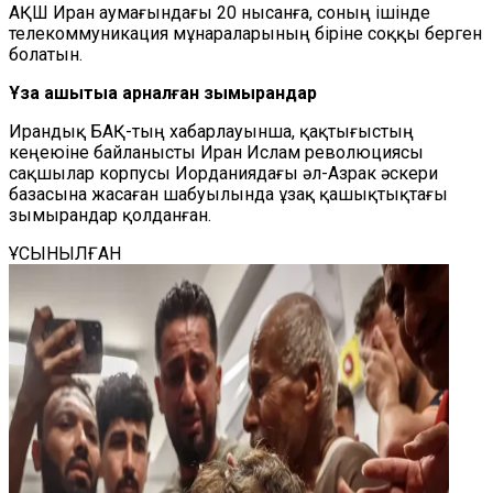
АҚШ Иран аумағындағы 20 нысанға, соның ішінде
телекоммуникация мұнараларының біріне соққы берген
болатын.
Ұзақ қашықтыққа арналған зымырандар
Ирандық БАҚ-тың хабарлауынша, қақтығыстың
кеңеюіне байланысты Иран Ислам революциясы
сақшылар корпусы Иорданиядағы әл-Азрак әскери
базасына жасаған шабуылында ұзақ қашықтықтағы
зымырандар қолданған.
ҰСЫНЫЛҒАН