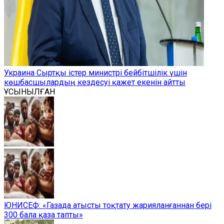
Украина Сыртқы істер министрі бейбітшілік үшін
көшбасшылардың кездесуі қажет екенін айтты
ҰСЫНЫЛҒАН
ЮНИСЕФ: «Газада атысты тоқтату жарияланғаннан бері
300 бала қаза тапты»