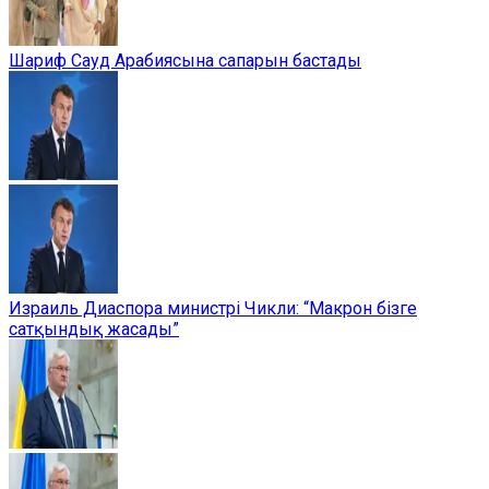
Шариф Сауд Арабиясына сапарын бастады
Израиль Диаспора министрі Чикли: “Макрон бізге
сатқындық жасады”