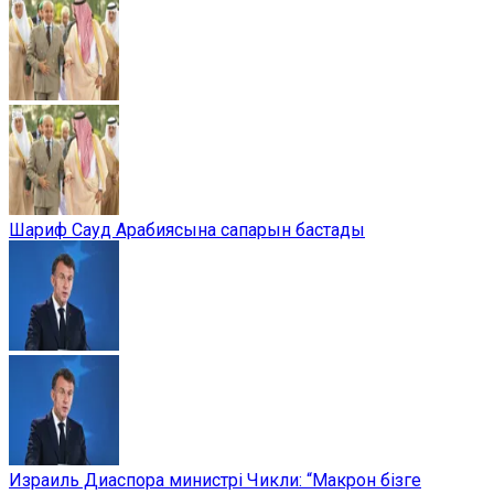
Шариф Сауд Арабиясына сапарын бастады
Израиль Диаспора министрі Чикли: “Макрон бізге