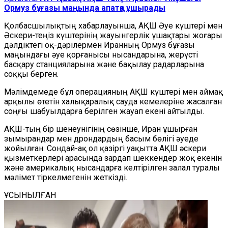
Ормуз бұғазы маңында апатқа ұшырады
Қолбасшылықтың хабарлауынша, АҚШ Әуе күштері мен
Әскери-теңіз күштерінің жауынгерлік ұшақтары жоғары
дәлдіктегі оқ-дәрілермен Иранның Ормуз бұғазы
маңындағы әуе қорғанысы нысандарына, жерүсті
басқару станцияларына және бақылау радарларына
соққы берген.
Мәлімдемеде бұл операцияның АҚШ күштері мен аймақ
арқылы өтетін халықаралық сауда кемелеріне жасалған
соңғы шабуылдарға берілген жауап екені айтылды.
АҚШ-тың бір шенеунігінің сөзінше, Иран ұшырған
зымырандар мен дрондардың басым бөлігі әуеде
жойылған. Сондай-ақ ол қазіргі уақытта АҚШ әскери
қызметкерлері арасында зардап шеккендер жоқ екенін
және америкалық нысандарға келтірілген залал туралы
мәлімет тіркелмегенін жеткізді.
ҰСЫНЫЛҒАН