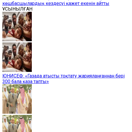
көшбасшылардың кездесуі қажет екенін айтты
ҰСЫНЫЛҒАН
ЮНИСЕФ: «Газада атысты тоқтату жарияланғаннан бері
300 бала қаза тапты»