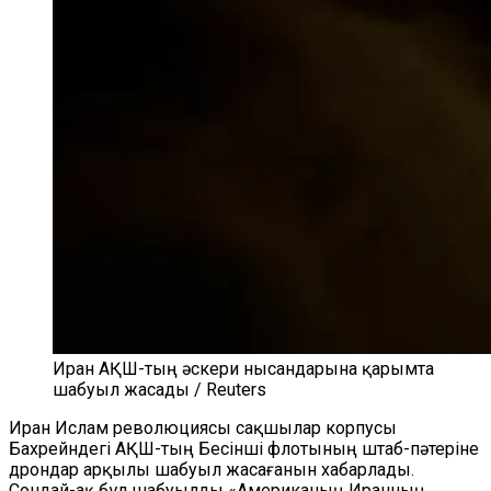
Иран АҚШ-тың әскери нысандарына қарымта
шабуыл жасады / Reuters
Иран Ислам революциясы сақшылар корпусы
Бахрейндегі АҚШ-тың Бесінші флотының штаб-пәтеріне
дрондар арқылы шабуыл жасағанын хабарлады.
Сондай-ақ бұл шабуылды «Американың Иранның