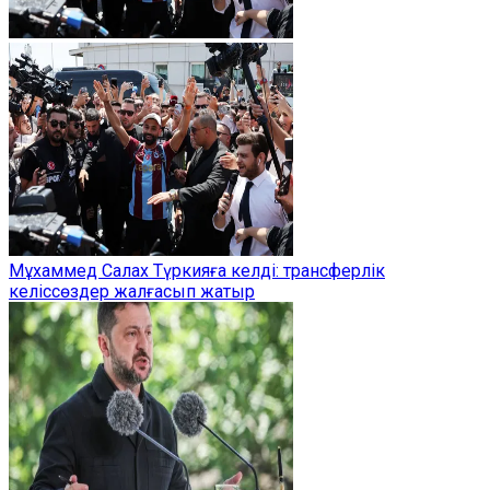
Мұхаммед Салах Түркияға келді: трансферлік
келіссөздер жалғасып жатыр