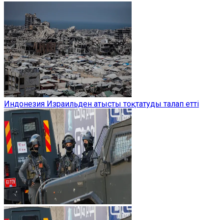
Индонезия Израильден атысты тоқтатуды талап етті