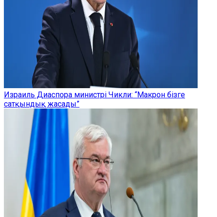
Израиль Диаспора министрі Чикли: “Макрон бізге
сатқындық жасады”