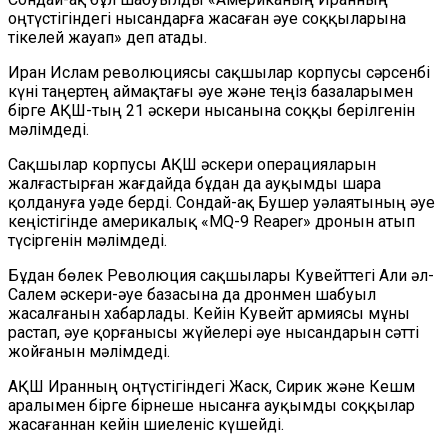
оңтүстігіндегі нысандарға жасаған әуе соққыларына
тікелей жауап» деп атады.
Иран Ислам революциясы сақшылар корпусы сәрсенбі
күні таңертең аймақтағы әуе және теңіз базаларымен
бірге АҚШ-тың 21 әскери нысанына соққы берілгенін
мәлімдеді.
Сақшылар корпусы АҚШ әскери операцияларын
жалғастырған жағдайда бұдан да ауқымды шара
қолдануға уәде берді. Сондай-ақ Бушер уәлаятының әуе
кеңістігінде америкалық «MQ-9 Reaper» дронын атып
түсіргенін мәлімдеді.
Бұдан бөлек Революция сақшылары Кувейттегі Али әл-
Салем әскери-әуе базасына да дронмен шабуыл
жасалғанын хабарлады. Кейін Кувейт армиясы мұны
растап, әуе қорғанысы жүйелері әуе нысандарын сәтті
жойғанын мәлімдеді.
АҚШ Иранның оңтүстігіндегі Жаск, Сирик және Кешм
аралымен бірге бірнеше нысанға ауқымды соққылар
жасағаннан кейін шиеленіс күшейді.