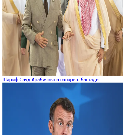
Шариф Сауд Арабиясына сапарын бастады