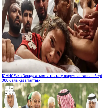
ЮНИСЕФ: «Газада атысты тоқтату жарияланғаннан бері
300 бала қаза тапты»