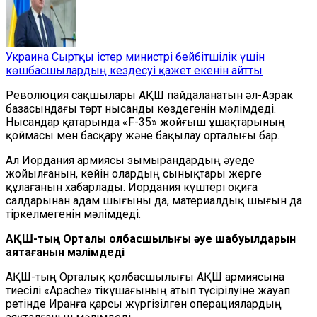
Украина Сыртқы істер министрі бейбітшілік үшін
көшбасшылардың кездесуі қажет екенін айтты
Революция сақшылары АҚШ пайдаланатын әл-Азрак
базасындағы төрт нысанды көздегенін мәлімдеді.
Нысандар қатарында «F-35» жойғыш ұшақтарының
қоймасы мен басқару және бақылау орталығы бар.
Ал Иордания армиясы зымырандардың әуеде
жойылғанын, кейін олардың сынықтары жерге
құлағанын хабарлады. Иордания күштері оқиға
салдарынан адам шығыны да, материалдық шығын да
тіркелмегенін мәлімдеді.
АҚШ-тың Орталық қолбасшылығы
әуе шабуылдарын
аяқтағанын мәлімдеді
АҚШ-тың Орталық қолбасшылығы АҚШ армиясына
тиесілі «Apache» тікұшағының атып түсірілуіне жауап
ретінде Иранға қарсы жүргізілген операциялардың