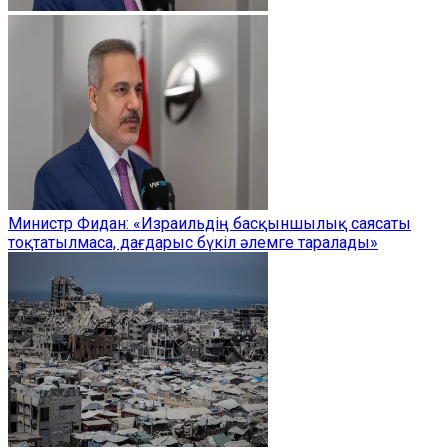
Министр Фидан: «Израильдің басқыншылық саясаты
тоқтатылмаса, дағдарыс бүкіл әлемге таралады»