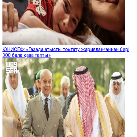
ЮНИСЕФ: «Газада атысты тоқтату жарияланғаннан бері
300 бала қаза тапты»