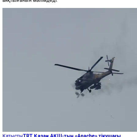
аяқталғанын мәлімдеді.
Қатысты
TRT Қазақ - АҚШ-тың «Apache» тікұшағы