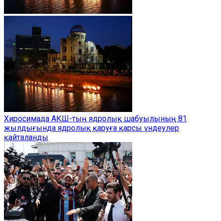
Хиросимада АҚШ-тың ядролық шабуылының 81
жылдығында ядролық қаруға қарсы үндеулер
қайталанды