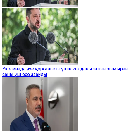
Украинада әуе қорғанысы үшін қолданылатын зымыран
саны үш есе азайды