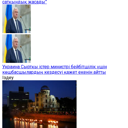
сатқындық жасады”
Украина Сыртқы істер министрі бейбітшілік үшін
көшбасшылардың кездесуі қажет екенін айтты
Іздеу