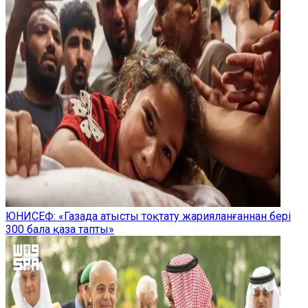
ЮНИСЕФ: «Газада атысты тоқтату жарияланғаннан бері
300 бала қаза тапты»