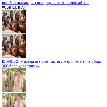
көшбасшылардың кездесуі қажет екенін айтты
ҰСЫНЫЛҒАН
ЮНИСЕФ: «Газада атысты тоқтату жарияланғаннан бері
300 бала қаза тапты»