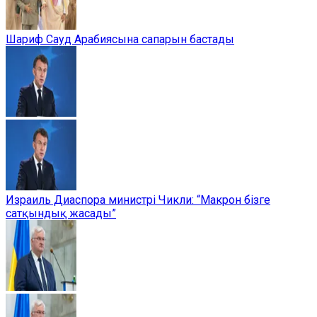
Шариф Сауд Арабиясына сапарын бастады
Израиль Диаспора министрі Чикли: “Макрон бізге
сатқындық жасады”