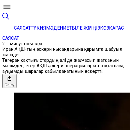
САЯСАТ
ТҮРКИЯ
МӘДЕНИЕТ
БІЛЕ ЖҮРІҢІЗ
КӨЗҚАРАС
САЯСАТ
2 ... минут оқылды
Иран АҚШ-тың әскери нысандарына қарымта шабуыл
жасады
Тегеран қақтығыстардың әлі де жалғасып жатқанын
мәлімдеп, егер АҚШ әскери операцияларын тоқтатпаса,
ауқымды шаралар қабылданатынын ескертті.
Бөлісу