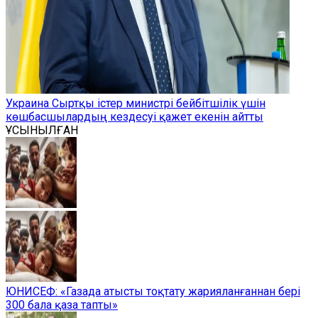
Украина Сыртқы істер министрі бейбітшілік үшін
көшбасшылардың кездесуі қажет екенін айтты
ҰСЫНЫЛҒАН
ЮНИСЕФ: «Газада атысты тоқтату жарияланғаннан бері
300 бала қаза тапты»