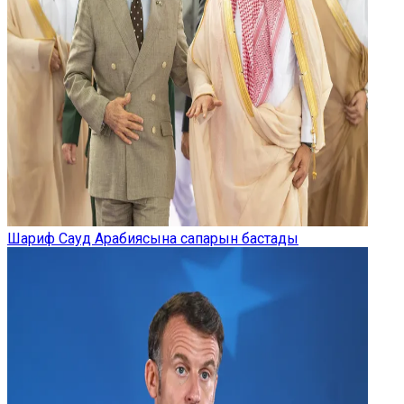
Шариф Сауд Арабиясына сапарын бастады