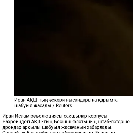
Иран АҚШ-тың әскери нысандарына қарымта
шабуыл жасады / Reuters
Иран Ислам революциясы сақшылар корпусы
Бахрейндегі АҚШ-тың Бесінші флотының штаб-пәтеріне
дрондар арқылы шабуыл жасағанын хабарлады.
Сондай-ақ бұл шабуылды «Американың Иранның