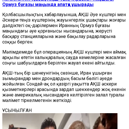
Ормуз бұғазы маңында апатқа ұшырады
Қолбасшылықтың хабарлауынша, АҚШ Әуе күштері мен
Әскери-теңіз күштерінің жауынгерлік ұшақтары жоғары
дәлдіктегі оқ-дәрілермен Иранның Ормуз бұғазы
маңындағы әуе қорғанысы нысандарына, жерүсті
басқару станцияларына және бақылау радарларына
соққы берген.
Мәлімдемеде бұл операцияның АҚШ күштері мен аймақ
арқылы өтетін халықаралық сауда кемелеріне жасалған
соңғы шабуылдарға берілген жауап екені айтылды.
АҚШ-тың бір шенеунігінің сөзінше, Иран ұшырған
зымырандар мен дрондардың басым бөлігі әуеде
жойылған. Сондай-ақ ол қазіргі уақытта АҚШ әскери
қызметкерлері арасында зардап шеккендер жоқ екенін
және америкалық нысандарға келтірілген залал туралы
мәлімет тіркелмегенін жеткізді.
ҰСЫНЫЛҒАН