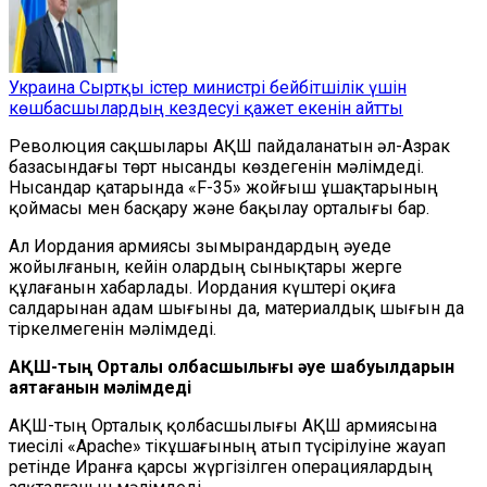
Украина Сыртқы істер министрі бейбітшілік үшін
көшбасшылардың кездесуі қажет екенін айтты
Революция сақшылары АҚШ пайдаланатын әл-Азрак
базасындағы төрт нысанды көздегенін мәлімдеді.
Нысандар қатарында «F-35» жойғыш ұшақтарының
қоймасы мен басқару және бақылау орталығы бар.
Ал Иордания армиясы зымырандардың әуеде
жойылғанын, кейін олардың сынықтары жерге
құлағанын хабарлады. Иордания күштері оқиға
салдарынан адам шығыны да, материалдық шығын да
тіркелмегенін мәлімдеді.
АҚШ-тың Орталық қолбасшылығы
әуе шабуылдарын
аяқтағанын мәлімдеді
АҚШ-тың Орталық қолбасшылығы АҚШ армиясына
тиесілі «Apache» тікұшағының атып түсірілуіне жауап
ретінде Иранға қарсы жүргізілген операциялардың