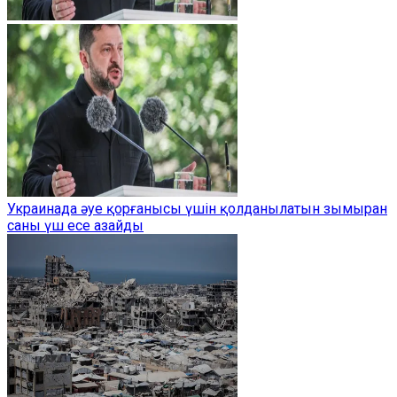
Украинада әуе қорғанысы үшін қолданылатын зымыран
саны үш есе азайды