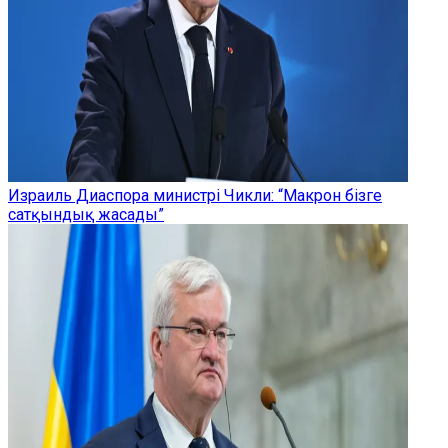
Израиль Диаспора министрі Чикли: “Макрон бізге
сатқындық жасады”