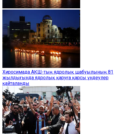
Хиросимада АҚШ-тың ядролық шабуылының 81
жылдығында ядролық қаруға қарсы үндеулер
қайталанды