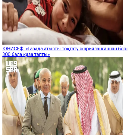
ЮНИСЕФ: «Газада атысты тоқтату жарияланғаннан бері
300 бала қаза тапты»