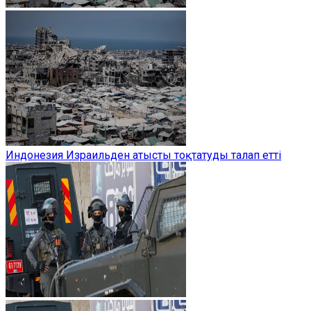
Индонезия Израильден атысты тоқтатуды талап етті