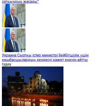
сатқындық жасады”
Украина Сыртқы істер министрі бейбітшілік үшін
көшбасшылардың кездесуі қажет екенін айтты
Іздеу