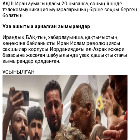
АҚШ Иран аумағындағы 20 нысанға, соның ішінде
телекоммуникация мұнараларының біріне соққы берген
болатын.
Ұзақ қашықтыққа арналған зымырандар
Ирандық БАҚ-тың хабарлауынша, қақтығыстың
кеңеюіне байланысты Иран Ислам революциясы
сақшылар корпусы Иорданиядағы әл-Азрак әскери
базасына жасаған шабуылында ұзақ қашықтықтағы
зымырандар қолданған.
ҰСЫНЫЛҒАН