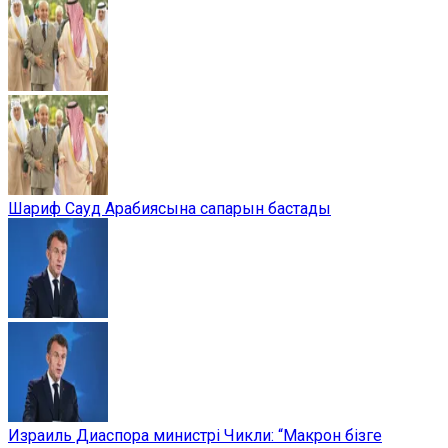
Шариф Сауд Арабиясына сапарын бастады
Израиль Диаспора министрі Чикли: “Макрон бізге