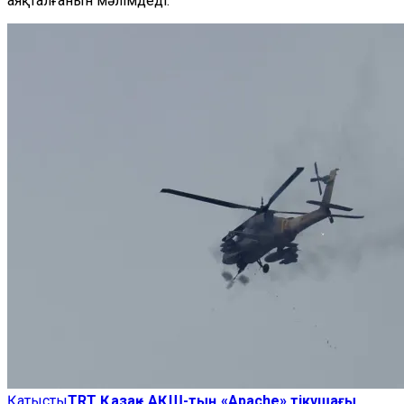
аяқталғанын мәлімдеді.
Қатысты
TRT Қазақ - АҚШ-тың «Apache» тікұшағы