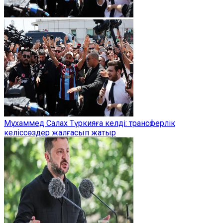
Мұхаммед Салах Түркияға келді: трансферлік
келіссөздер жалғасып жатыр