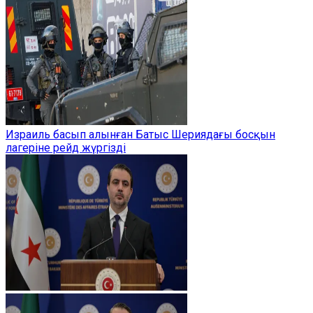
Израиль басып алынған Батыс Шериядағы босқын
лагеріне рейд жүргізді