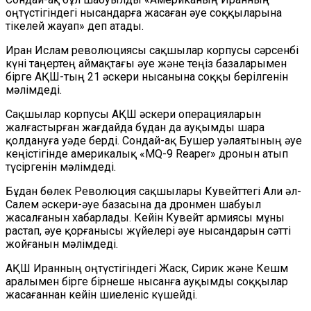
оңтүстігіндегі нысандарға жасаған әуе соққыларына
тікелей жауап» деп атады.
Иран Ислам революциясы сақшылар корпусы сәрсенбі
күні таңертең аймақтағы әуе және теңіз базаларымен
бірге АҚШ-тың 21 әскери нысанына соққы берілгенін
мәлімдеді.
Сақшылар корпусы АҚШ әскери операцияларын
жалғастырған жағдайда бұдан да ауқымды шара
қолдануға уәде берді. Сондай-ақ Бушер уәлаятының әуе
кеңістігінде америкалық «MQ-9 Reaper» дронын атып
түсіргенін мәлімдеді.
Бұдан бөлек Революция сақшылары Кувейттегі Али әл-
Салем әскери-әуе базасына да дронмен шабуыл
жасалғанын хабарлады. Кейін Кувейт армиясы мұны
растап, әуе қорғанысы жүйелері әуе нысандарын сәтті
жойғанын мәлімдеді.
АҚШ Иранның оңтүстігіндегі Жаск, Сирик және Кешм
аралымен бірге бірнеше нысанға ауқымды соққылар
жасағаннан кейін шиеленіс күшейді.