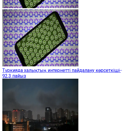
Түркияда халықтың интернетті пайдалану көрсеткіші ̶
92,3 пайыз