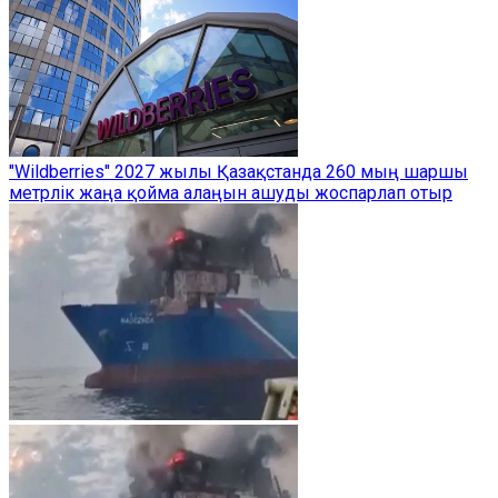
"Wildberries" 2027 жылы Қазақстанда 260 мың шаршы
метрлік жаңа қойма алаңын ашуды жоспарлап отыр