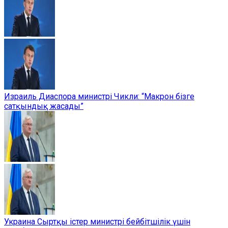
Израиль Диаспора министрі Чикли: “Макрон бізге
сатқындық жасады”
Украина Сыртқы істер министрі бейбітшілік үшін