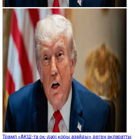
Трамп «АҚШ-та оқ-дәрі қоры азайды» деген ақпаратты