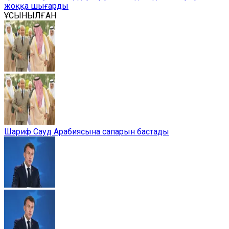
жоққа шығарды
ҰСЫНЫЛҒАН
Шариф Сауд Арабиясына сапарын бастады