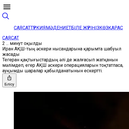
САЯСАТ
ТҮРКИЯ
МӘДЕНИЕТ
БІЛЕ ЖҮРІҢІЗ
КӨЗҚАРАС
САЯСАТ
2 ... минут оқылды
Иран АҚШ-тың әскери нысандарына қарымта шабуыл
жасады
Тегеран қақтығыстардың әлі де жалғасып жатқанын
мәлімдеп, егер АҚШ әскери операцияларын тоқтатпаса,
ауқымды шаралар қабылданатынын ескертті.
Бөлісу