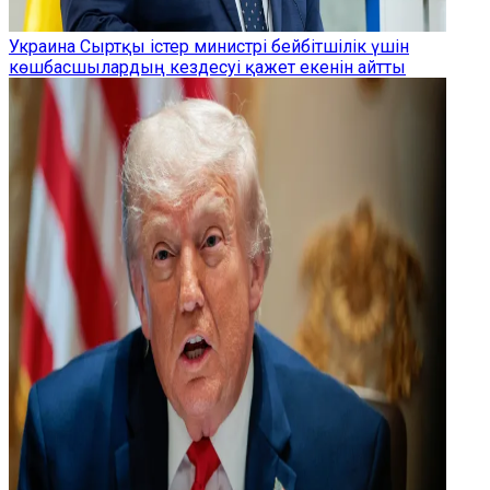
Украина Сыртқы істер министрі бейбітшілік үшін
көшбасшылардың кездесуі қажет екенін айтты