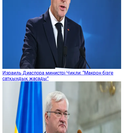
Израиль Диаспора министрі Чикли: “Макрон бізге
сатқындық жасады”