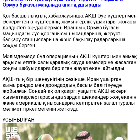
Ормуз бұғазы маңында апатқа ұшырады
Қолбасшылықтың хабарлауынша, АҚШ Әуе күштері мен
Әскери-теңіз күштерінің жауынгерлік ұшақтары жоғары
дәлдіктегі оқ-дәрілермен Иранның Ормуз бұғазы
маңындағы әуе қорғанысы нысандарына, жерүсті
басқару станцияларына және бақылау радарларына
соққы берген.
Мәлімдемеде бұл операцияның АҚШ күштері мен аймақ
арқылы өтетін халықаралық сауда кемелеріне жасалған
соңғы шабуылдарға берілген жауап екені айтылды.
АҚШ-тың бір шенеунігінің сөзінше, Иран ұшырған
зымырандар мен дрондардың басым бөлігі әуеде
жойылған. Сондай-ақ ол қазіргі уақытта АҚШ әскери
қызметкерлері арасында зардап шеккендер жоқ екенін
және америкалық нысандарға келтірілген залал туралы
мәлімет тіркелмегенін жеткізді.
ҰСЫНЫЛҒАН