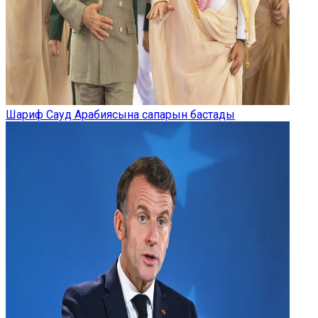
Шариф Сауд Арабиясына сапарын бастады