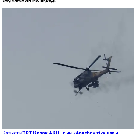
аяқталғанын мәлімдеді.
Қатысты
TRT Қазақ - АҚШ-тың «Apache» тікұшағы