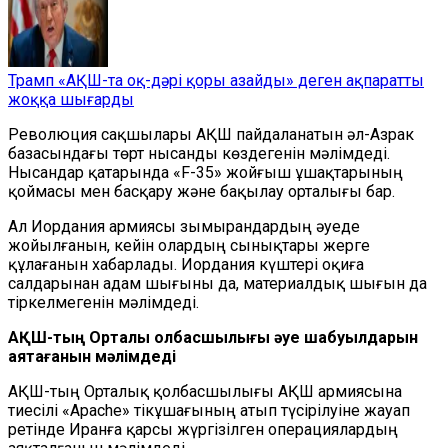
Трамп «АҚШ-та оқ-дәрі қоры азайды» деген ақпаратты
жоққа шығарды
Революция сақшылары АҚШ пайдаланатын әл-Азрак
базасындағы төрт нысанды көздегенін мәлімдеді.
Нысандар қатарында «F-35» жойғыш ұшақтарының
қоймасы мен басқару және бақылау орталығы бар.
Ал Иордания армиясы зымырандардың әуеде
жойылғанын, кейін олардың сынықтары жерге
құлағанын хабарлады. Иордания күштері оқиға
салдарынан адам шығыны да, материалдық шығын да
тіркелмегенін мәлімдеді.
АҚШ-тың Орталық қолбасшылығы
әуе шабуылдарын
аяқтағанын мәлімдеді
АҚШ-тың Орталық қолбасшылығы АҚШ армиясына
тиесілі «Apache» тікұшағының атып түсірілуіне жауап
ретінде Иранға қарсы жүргізілген операциялардың