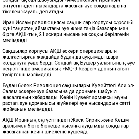
оңтүстігіндегі нысандарға жасаған әуе соққыларына
тікелей жауап» деп атады.
Иран Ислам революциясы сақшылар корпусы сәрсенбі
күні таңертең аймақтағы әуе және теңіз базаларымен
бірге АҚШ-тың 21 әскери нысанына соққы берілгенін
мәлімдеді.
Сақшылар корпусы АҚШ әскери операцияларын
жалғастырған жағдайда бұдан да ауқымды шара
қолдануға уәде берді. Сондай-ақ Бушер уәлаятының әуе
кеңістігінде америкалық «MQ-9 Reaper» дронын атып
түсіргенін мәлімдеді.
Бұдан бөлек Революция сақшылары Кувейттегі Али әл-
Салем әскери-әуе базасына да дронмен шабуыл
жасалғанын хабарлады. Кейін Кувейт армиясы мұны
растап, әуе қорғанысы жүйелері әуе нысандарын сәтті
жойғанын мәлімдеді.
АҚШ Иранның оңтүстігіндегі Жаск, Сирик және Кешм
аралымен бірге бірнеше нысанға ауқымды соққылар
жасағаннан кейін шиеленіс күшейді.