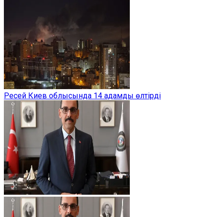
Ресей Киев облысында 14 адамды өлтірді