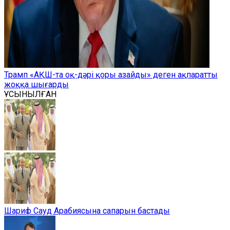
Трамп «АҚШ-та оқ-дәрі қоры азайды» деген ақпаратты
жоққа шығарды
ҰСЫНЫЛҒАН
Шариф Сауд Арабиясына сапарын бастады