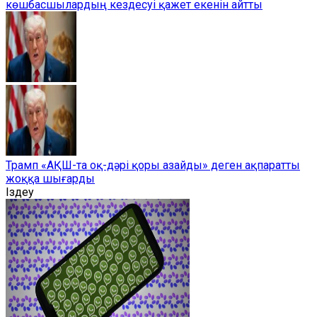
көшбасшылардың кездесуі қажет екенін айтты
Трамп «АҚШ-та оқ-дәрі қоры азайды» деген ақпаратты
жоққа шығарды
Іздеу