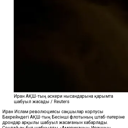
Иран АҚШ-тың әскери нысандарына қарымта
шабуыл жасады / Reuters
Иран Ислам революциясы сақшылар корпусы
Бахрейндегі АҚШ-тың Бесінші флотының штаб-пәтеріне
дрондар арқылы шабуыл жасағанын хабарлады.
Сондай-ақ бұл шабуылды «Американың Иранның