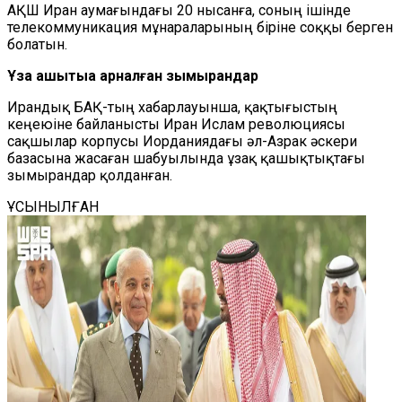
АҚШ Иран аумағындағы 20 нысанға, соның ішінде
телекоммуникация мұнараларының біріне соққы берген
болатын.
Ұзақ қашықтыққа арналған зымырандар
Ирандық БАҚ-тың хабарлауынша, қақтығыстың
кеңеюіне байланысты Иран Ислам революциясы
сақшылар корпусы Иорданиядағы әл-Азрак әскери
базасына жасаған шабуылында ұзақ қашықтықтағы
зымырандар қолданған.
ҰСЫНЫЛҒАН