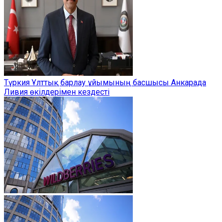
Түркия Ұлттық барлау ұйымының басшысы Анкарада
Ливия өкілдерімен кездесті