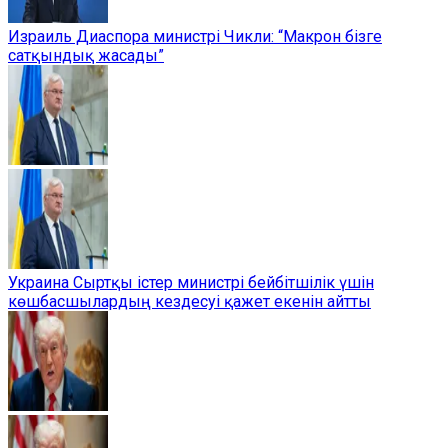
Израиль Диаспора министрі Чикли: “Макрон бізге
сатқындық жасады”
Украина Сыртқы істер министрі бейбітшілік үшін
көшбасшылардың кездесуі қажет екенін айтты