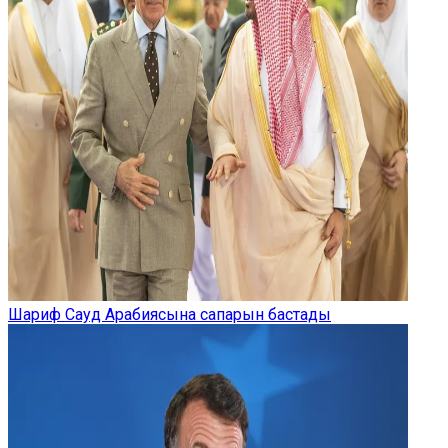
Шариф Сауд Арабиясына сапарын бастады