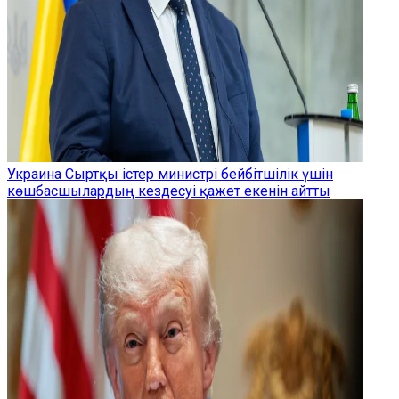
Украина Сыртқы істер министрі бейбітшілік үшін
көшбасшылардың кездесуі қажет екенін айтты