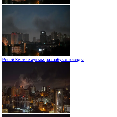
Ресей Киевке ауқымды шабуыл жасады