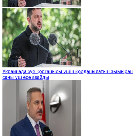
Украинада әуе қорғанысы үшін қолданылатын зымыран
саны үш есе азайды