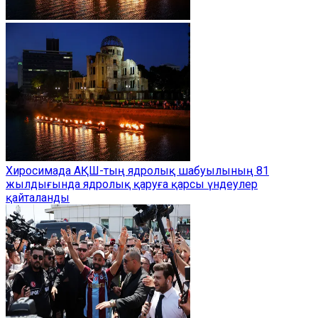
Хиросимада АҚШ-тың ядролық шабуылының 81
жылдығында ядролық қаруға қарсы үндеулер
қайталанды