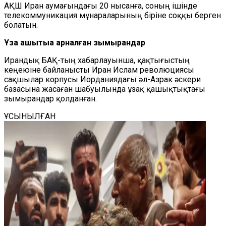
АҚШ Иран аумағындағы 20 нысанға, соның ішінде
телекоммуникация мұнараларының біріне соққы берген
болатын.
Ұзақ қашықтыққа арналған зымырандар
Ирандық БАҚ-тың хабарлауынша, қақтығыстың
кеңеюіне байланысты Иран Ислам революциясы
сақшылар корпусы Иорданиядағы әл-Азрак әскери
базасына жасаған шабуылында ұзақ қашықтықтағы
зымырандар қолданған.
ҰСЫНЫЛҒАН