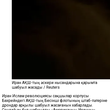
Иран АҚШ-тың әскери нысандарына қарымта
шабуыл жасады / Reuters
Иран Ислам революциясы сақшылар корпусы
Бахрейндегі АҚШ-тың Бесінші флотының штаб-пәтеріне
дрондар арқылы шабуыл жасағанын хабарлады.
Сондай-ақ бұл шабуылды «Американың Иранның