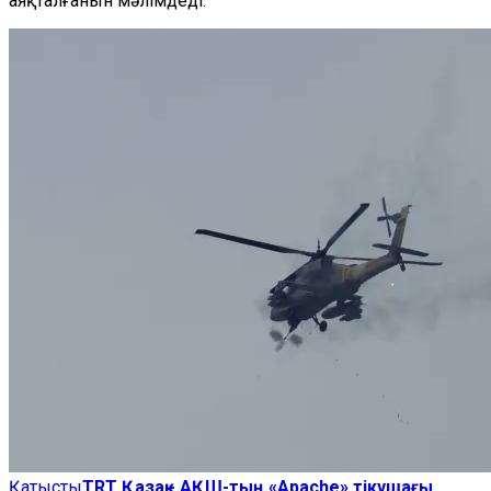
аяқталғанын мәлімдеді.
Қатысты
TRT Қазақ - АҚШ-тың «Apache» тікұшағы