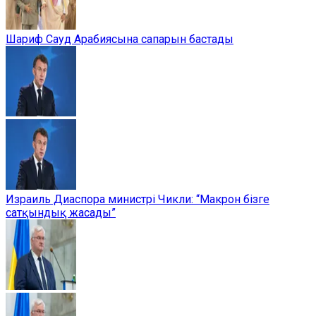
Шариф Сауд Арабиясына сапарын бастады
Израиль Диаспора министрі Чикли: “Макрон бізге
сатқындық жасады”