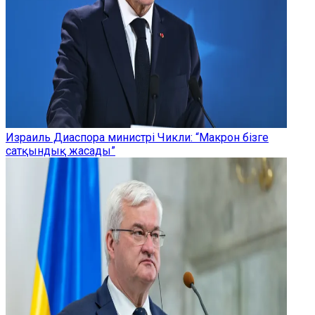
Израиль Диаспора министрі Чикли: “Макрон бізге
сатқындық жасады”