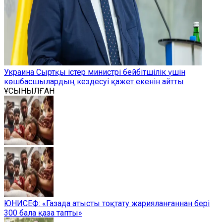
Украина Сыртқы істер министрі бейбітшілік үшін
көшбасшылардың кездесуі қажет екенін айтты
ҰСЫНЫЛҒАН
ЮНИСЕФ: «Газада атысты тоқтату жарияланғаннан бері
300 бала қаза тапты»