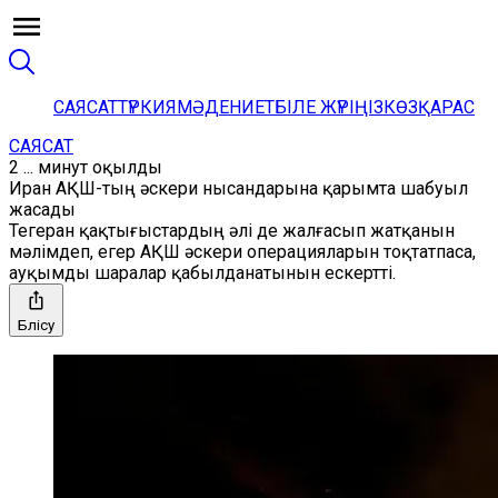
САЯСАТ
ТҮРКИЯ
МӘДЕНИЕТ
БІЛЕ ЖҮРІҢІЗ
КӨЗҚАРАС
САЯСАТ
2 ... минут оқылды
Иран АҚШ-тың әскери нысандарына қарымта шабуыл
жасады
Тегеран қақтығыстардың әлі де жалғасып жатқанын
мәлімдеп, егер АҚШ әскери операцияларын тоқтатпаса,
ауқымды шаралар қабылданатынын ескертті.
Бөлісу