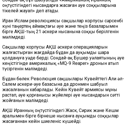
оңтүстігіндегі нысандарға жасаған әуе соққыларына
тікелей жауап» деп атады.
Иран Ислам революциясы сақшылар корпусы сәрсенбі
күні таңертең аймақтағы әуе және теңіз базаларымен
бірге АҚШ-тың 21 әскери нысанына соққы берілгенін
мәлімдеді.
Сақшылар корпусы АҚШ әскери операцияларын
жалғастырған жағдайда бұдан да ауқымды шара
қолдануға уәде берді. Сондай-ақ Бушер уәлаятының әуе
кеңістігінде америкалық «MQ-9 Reaper» дронын атып
түсіргенін мәлімдеді.
Бұдан бөлек Революция сақшылары Кувейттегі Али әл-
Салем әскери-әуе базасына да дронмен шабуыл
жасалғанын хабарлады. Кейін Кувейт армиясы мұны
растап, әуе қорғанысы жүйелері әуе нысандарын сәтті
жойғанын мәлімдеді.
АҚШ Иранның оңтүстігіндегі Жаск, Сирик және Кешм
аралымен бірге бірнеше нысанға ауқымды соққылар
жасағаннан кейін шиеленіс күшейді.