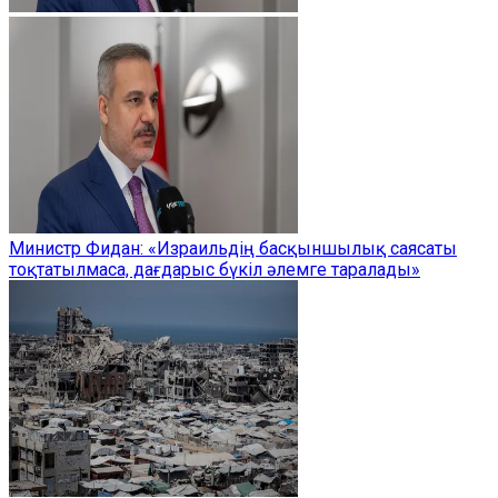
Министр Фидан: «Израильдің басқыншылық саясаты
тоқтатылмаса, дағдарыс бүкіл әлемге таралады»