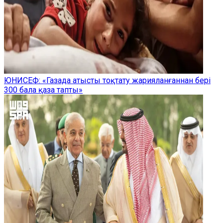
ЮНИСЕФ: «Газада атысты тоқтату жарияланғаннан бері
300 бала қаза тапты»