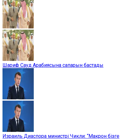
Шариф Сауд Арабиясына сапарын бастады
Израиль Диаспора министрі Чикли: “Макрон бізге