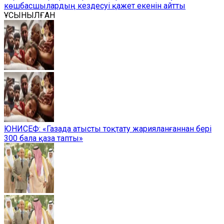
көшбасшылардың кездесуі қажет екенін айтты
ҰСЫНЫЛҒАН
ЮНИСЕФ: «Газада атысты тоқтату жарияланғаннан бері
300 бала қаза тапты»