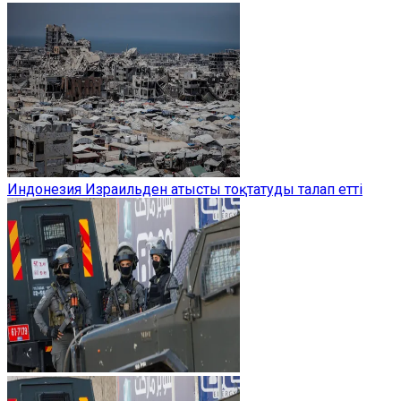
Индонезия Израильден атысты тоқтатуды талап етті