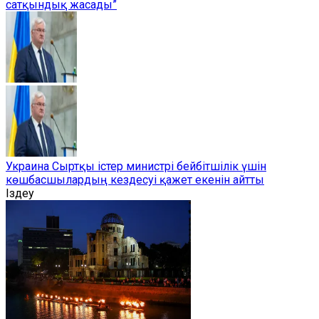
сатқындық жасады”
Украина Сыртқы істер министрі бейбітшілік үшін
көшбасшылардың кездесуі қажет екенін айтты
Іздеу