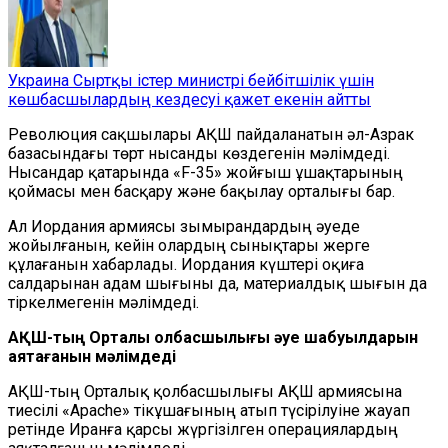
Украина Сыртқы істер министрі бейбітшілік үшін
көшбасшылардың кездесуі қажет екенін айтты
Революция сақшылары АҚШ пайдаланатын әл-Азрак
базасындағы төрт нысанды көздегенін мәлімдеді.
Нысандар қатарында «F-35» жойғыш ұшақтарының
қоймасы мен басқару және бақылау орталығы бар.
Ал Иордания армиясы зымырандардың әуеде
жойылғанын, кейін олардың сынықтары жерге
құлағанын хабарлады. Иордания күштері оқиға
салдарынан адам шығыны да, материалдық шығын да
тіркелмегенін мәлімдеді.
АҚШ-тың Орталық қолбасшылығы
әуе шабуылдарын
аяқтағанын мәлімдеді
АҚШ-тың Орталық қолбасшылығы АҚШ армиясына
тиесілі «Apache» тікұшағының атып түсірілуіне жауап
ретінде Иранға қарсы жүргізілген операциялардың