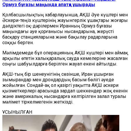
Ормуз бұғазы маңында апатқа ұшырады
Қолбасшылықтың хабарлауынша, АҚШ Әуе күштері мен
Әскери-теңіз күштерінің жауынгерлік ұшақтары жоғары
дәлдіктегі оқ-дәрілермен Иранның Ормуз бұғазы
маңындағы әуе қорғанысы нысандарына, жерүсті
басқару станцияларына және бақылау радарларына
соққы берген.
Мәлімдемеде бұл операцияның АҚШ күштері мен аймақ
арқылы өтетін халықаралық сауда кемелеріне жасалған
соңғы шабуылдарға берілген жауап екені айтылды.
АҚШ-тың бір шенеунігінің сөзінше, Иран ұшырған
зымырандар мен дрондардың басым бөлігі әуеде
жойылған. Сондай-ақ ол қазіргі уақытта АҚШ әскери
қызметкерлері арасында зардап шеккендер жоқ екенін
және америкалық нысандарға келтірілген залал туралы
мәлімет тіркелмегенін жеткізді.
ҰСЫНЫЛҒАН