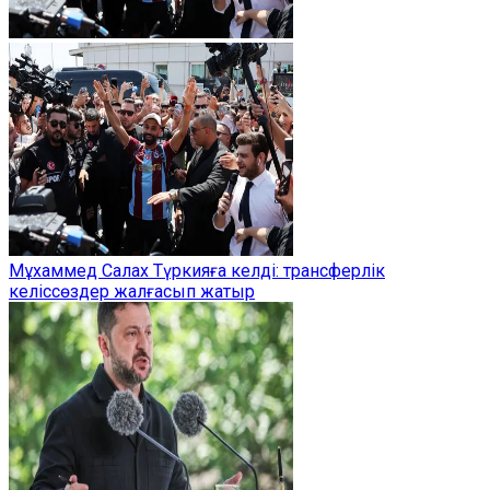
Мұхаммед Салах Түркияға келді: трансферлік
келіссөздер жалғасып жатыр