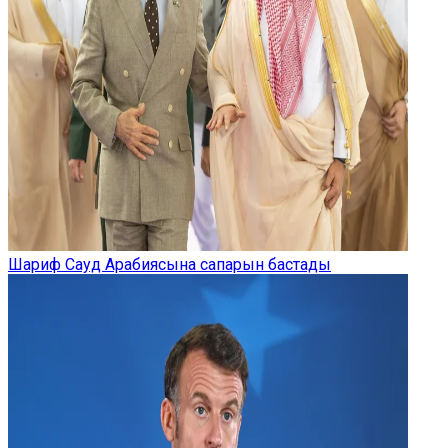
Шариф Сауд Арабиясына сапарын бастады