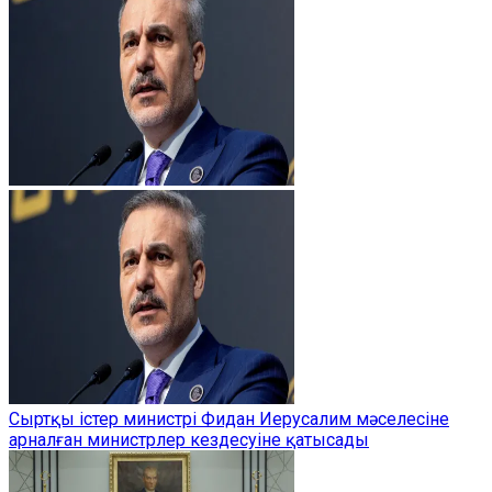
Сыртқы істер министрі Фидан Иерусалим мәселесіне
арналған министрлер кездесуіне қатысады