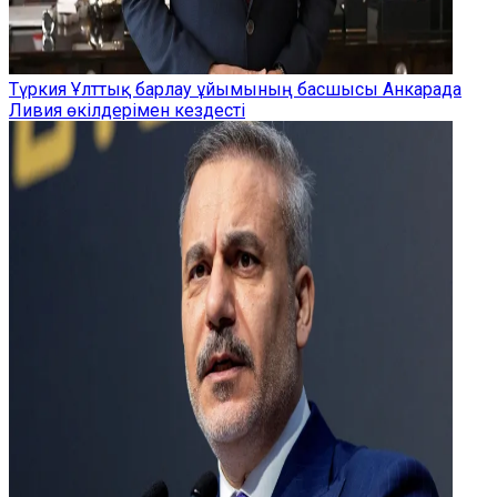
Түркия Ұлттық барлау ұйымының басшысы Анкарада
Ливия өкілдерімен кездесті