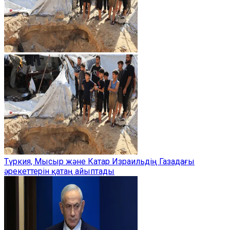
Түркия, Мысыр және Катар Израильдің Газадағы
әрекеттерін қатаң айыптады