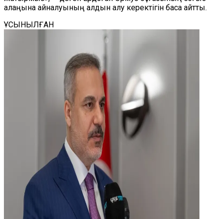
алаңына айналуының алдын алу керектігін баса айтты.
ҰСЫНЫЛҒАН