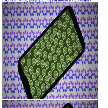
тоқтатылмаса, дағдарыс бүкіл әлемге таралады»