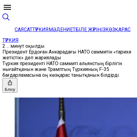
САЯСАТ
ТҮРКИЯ
МӘДЕНИЕТ
БІЛЕ ЖҮРІҢІЗ
КӨЗҚАРАС
ТҮРКИЯ
2 ... минут оқылды
Президент Ердоған Анкарадағы НАТО саммитін «тарихи
жетістік» деп жариялады
Түркия президенті НАТО саммиті альянстың бірлігін
нығайтқанын және Трамптың Түркияның F-35
бағдарламасына оң көзқарас танытқанын білдірді.
Бөлісу