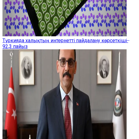
Түркияда халықтың интернетті пайдалану көрсеткіші ̶
92,3 пайыз