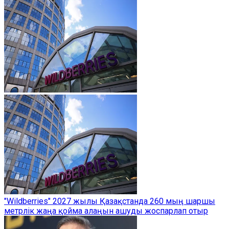
"Wildberries" 2027 жылы Қазақстанда 260 мың шаршы
метрлік жаңа қойма алаңын ашуды жоспарлап отыр