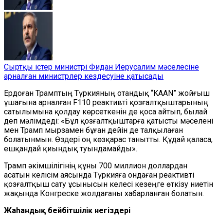
Сыртқы істер министрі Фидан Иерусалим мәселесіне
арналған министрлер кездесуіне қатысады
Ердоған Трамптың Түркияның отандық “KAAN” жойғыш
ұшағына арналған F110 реактивті қозғалтқыштарының
сатылымына қолдау көрсеткенін де қоса айтып, былай
деп мәлімдеді: «Бұл қозғалтқыштарға қатысты мәселені
мен Трамп мырзамен бұған дейін де талқылаған
болатынмын. Өздері оң көзқарас танытты. Құдай қаласа,
ешқандай қиындық туындамайды».
Трамп әкімшілігінің құны 700 миллион доллардан
асатын келісім аясында Түркияға ондаған реактивті
қозғалтқыш сату ұсынысын келесі кезеңге өткізу ниетін
жақында Конгреске жолдағаны хабарланған болатын.
Жаһандық бейбітшілік негіздері