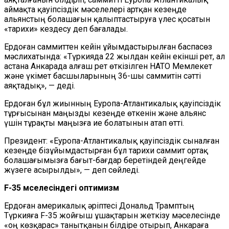
аймақта қауіпсіздік мәселелері артқан кезеңде
альянстың болашағын қалыптастыруға үлес қосатын
«тарихи» кездесу деп бағалады.
Ердоған саммиттен кейін ұйымдастырылған баспасөз
мәслихатында: «Түркияда 22 жылдан кейін екінші рет, ал
астана Анкарада алғаш рет өткізілген НАТО Мемлекет
және үкімет басшыларының 36-шы саммитін сәтті
аяқтадық», — деді.
Ердоған бұл жиынның Еуропа-Атлантикалық қауіпсіздік
тұрғысынан маңызды кезеңде өткенін және альянс
үшін тұрақты маңызға ие болатынын атап өтті.
Президент: «Еуропа-Атлантикалық қауіпсіздік сыналған
кезеңде бізұйымдастырған бұл тарихи саммит ортақ
болашағымызға бағыт-бағдар беретіндей деңгейде
жүзеге асырылды», — деп сөйледі.
F-35 мәселесіндегі оптимизм
Ердоған америкалық әріптесі Дональд Трамптың
Түркияға F-35 жойғыш ұшақтарын жеткізу мәселесінде
«оң көзқарас» танытқанын білдіре отырып, Анкараға