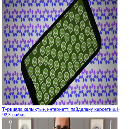
Түркияда халықтың интернетті пайдалану көрсеткіші ̶
92,3 пайыз