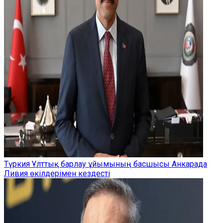
Түркия Ұлттық барлау ұйымының басшысы Анкарада
Ливия өкілдерімен кездесті