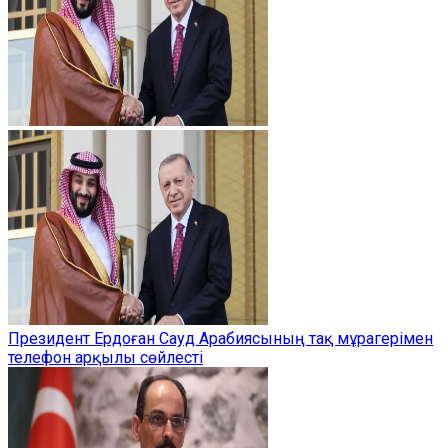
Президент Ердоған Сауд Арабиясының тақ мұрагерімен
телефон арқылы сөйлесті