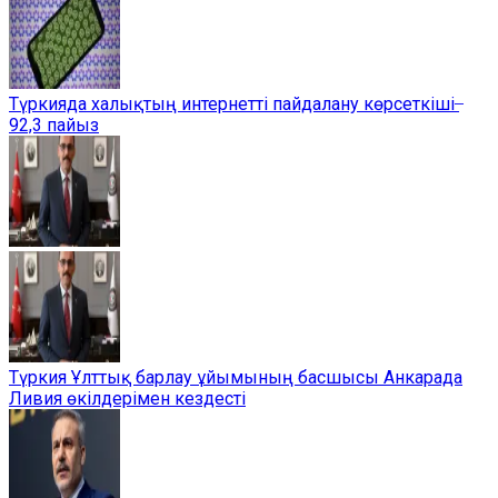
Түркияда халықтың интернетті пайдалану көрсеткіші ̶
92,3 пайыз
Түркия Ұлттық барлау ұйымының басшысы Анкарада
Ливия өкілдерімен кездесті