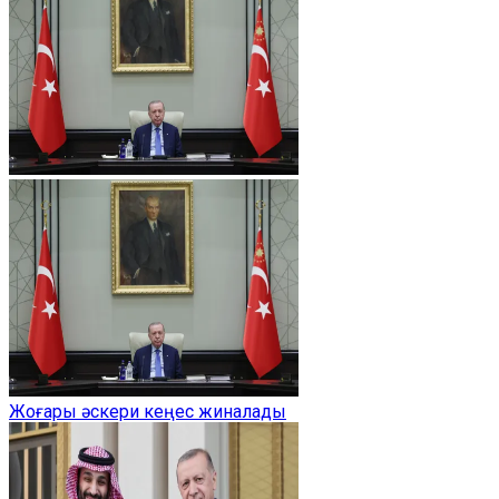
Жоғары әскери кеңес жиналады