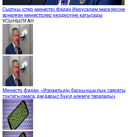
Сыртқы істер министрі Фидан Иерусалим мәселесіне
арналған министрлер кездесуіне қатысады
ҰСЫНЫЛҒАН
Министр Фидан: «Израильдің басқыншылық саясаты
тоқтатылмаса, дағдарыс бүкіл әлемге таралады»