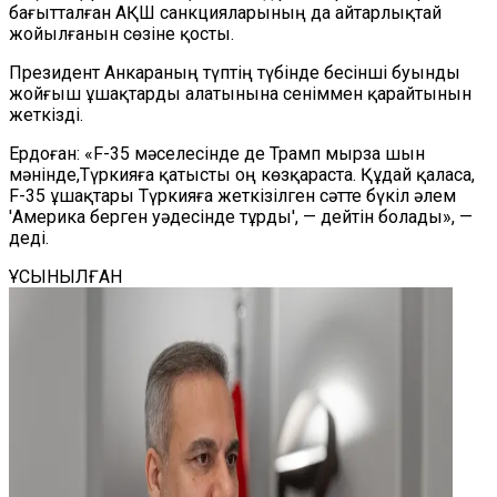
бағытталған АҚШ санкцияларының да айтарлықтай
жойылғанын сөзіне қосты.
Президент Анкараның түптің түбінде бесінші буынды
жойғыш ұшақтарды алатынына сеніммен қарайтынын
жеткізді.
Ердоған: «F-35 мәселесінде де Трамп мырза шын
мәнінде,Түркияға қатысты оң көзқараста. Құдай қаласа,
F-35 ұшақтары Түркияға жеткізілген сәтте бүкіл әлем
'Америка берген уәдесінде тұрды', — дейтін болады», —
деді.
ҰСЫНЫЛҒАН