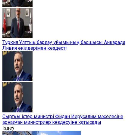
Түркия Ұлттық барлау ұйымының басшысы Анкарада
Ливия өкілдерімен кездесті
Сыртқы істер министрі Фидан Иерусалим мәселесіне
арналған министрлер кездесуіне қатысады
Іздеу