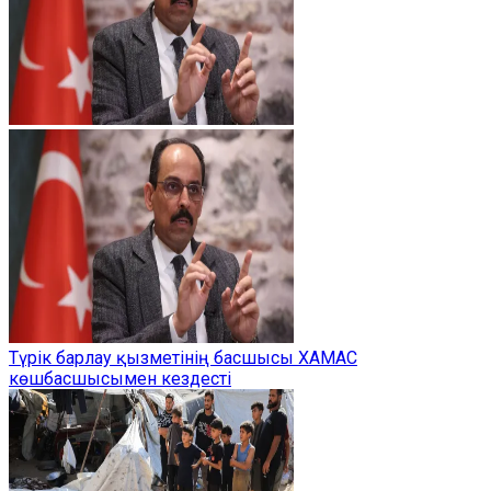
Түрік барлау қызметінің басшысы ХАМАС
көшбасшысымен кездесті