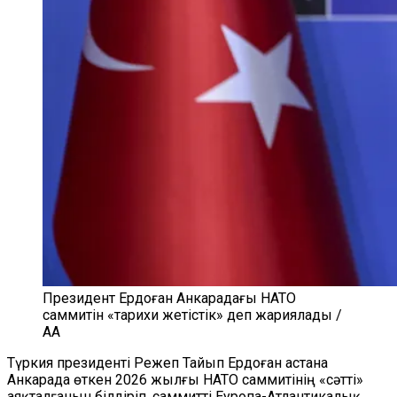
Президент Ердоған Анкарадағы НАТО
саммитін «тарихи жетістік» деп жариялады /
AA
Түркия президенті Режеп Тайып Ердоған астана
Анкарада өткен 2026 жылғы НАТО саммитінің «сәтті»
аяқталғанын білдіріп, саммитті Еуропа-Атлантикалық