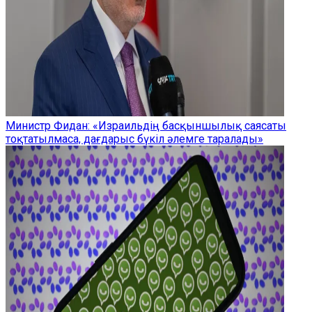
Министр Фидан: «Израильдің басқыншылық саясаты
тоқтатылмаса, дағдарыс бүкіл әлемге таралады»