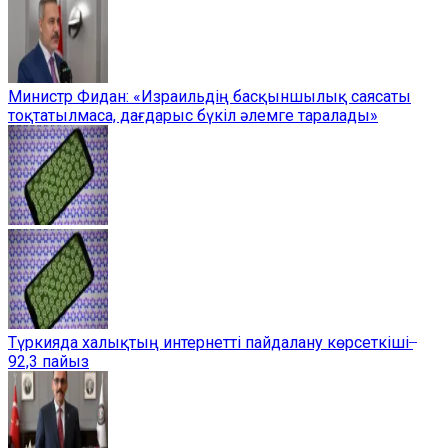
Министр Фидан: «Израильдің басқыншылық саясаты
тоқтатылмаса, дағдарыс бүкіл әлемге таралады»
Түркияда халықтың интернетті пайдалану көрсеткіші ̶
92,3 пайыз