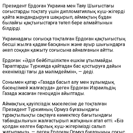
Президент Ердоған Украина мен Таяу Шығыстағы
соғыстарды тоқтату үшін дипломатиялық күш-жігерді
қайта жандандыруға шақырып, аймақтың бұдан
былайғы қақтығыстарға төтеп бере алмайтынын
білдірді.
Украинадағы соғысқа тоқталған Ердоған қақтығыстың
бесші жылға қадам басқанын және ауыр шығындарға
әкеп соққан қажыту соғысына айналғанын айтты.
Ердоған: «Әділ бейбітшіліктен ешкім ұтылмайды.
Тараптарды Түркияда қайтадан бас қостыруға дайын
екенімізді тағы да мәлімдеймін», — деді.
Сонымен қатар «Газада басып алу мен зұлымдық
бәсеңсімей жалғасуда» деген Ердоған Израильдің
Газада жасаған геноцидін айыптады.
Аймақтық қауіпсіздік мәселесіне де тоқталған
Президент Түркияның Ормуз бұғазындағы
тұрақтылықты сақтауға көмектесу бағытындағы
табандылығын жалғастырып жатқанын атап өтті. «Біз
қолдан келген барлық күш-жігерімізді салып
жатырмыз», — деген Ердоған Ормуз бұғазының соғыс