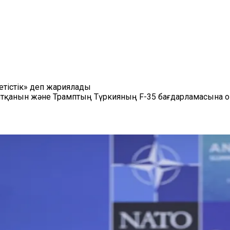
етістік» деп жариялады
айтқанын және Трамптың Түркияның F-35 бағдарламасына оң