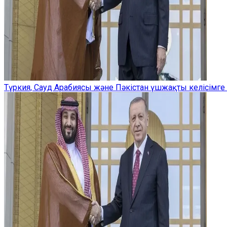
Түркия, Сауд Арабиясы және Пәкістан үшжақты келісімге