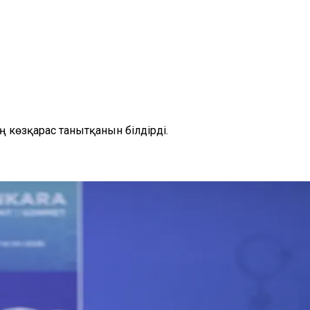
 көзқарас танытқанын білдірді.