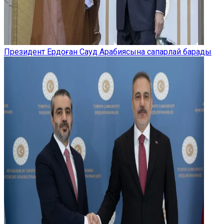
Президент Ердоған Сауд Арабиясына сапарлай барады