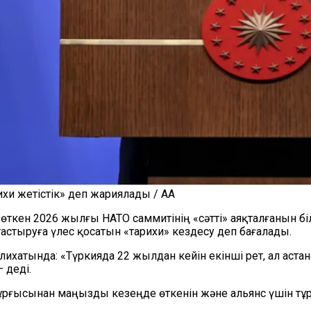
хи жетістік» деп жариялады / AA
өткен 2026 жылғы НАТО саммитінің «сәтті» аяқталғанын біл
стыруға үлес қосатын «тарихи» кездесу деп бағалады.
ихатында: «Түркияда 22 жылдан кейін екінші рет, ал аста
 деді.
ұрғысынан маңызды кезеңде өткенін және альянс үшін тұр