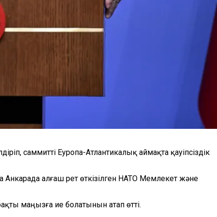
діріп, саммитті Еуропа-Атлантикалық аймақта қауіпсіздік
на Анкарада алғаш рет өткізілген НАТО Мемлекет және
ақты маңызға ие болатынын атап өтті.