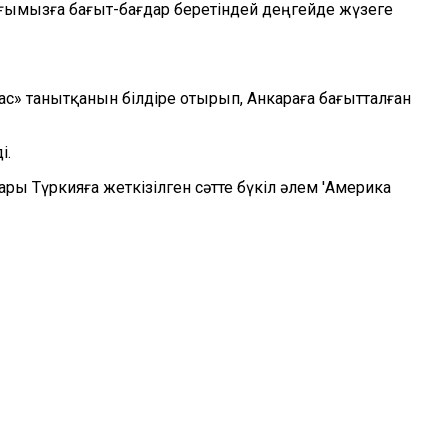
ағымызға бағыт-бағдар беретіндей деңгейде жүзеге
с» танытқанын білдіре отырып, Анкараға бағытталған
і.
ры Түркияға жеткізілген сәтте бүкіл әлем 'Америка