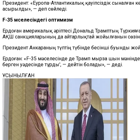
Президент: «Еуропа-Атлантикалық қауіпсіздік сыналған 
асырылды», — деп сөйледі.
F-35 мәселесіндегі оптимизм
Ердоған америкалық әріптесі Дональд Трамптың Түркияға
АҚШ санкцияларының да айтарлықтай жойылғанын сөзін
Президент Анкараның түптің түбінде бесінші буынды ж
Ердоған: «F-35 мәселесінде де Трамп мырза шын мәнінде,Т
берген уәдесінде тұрды', — дейтін болады», — деді.
ҰСЫНЫЛҒАН