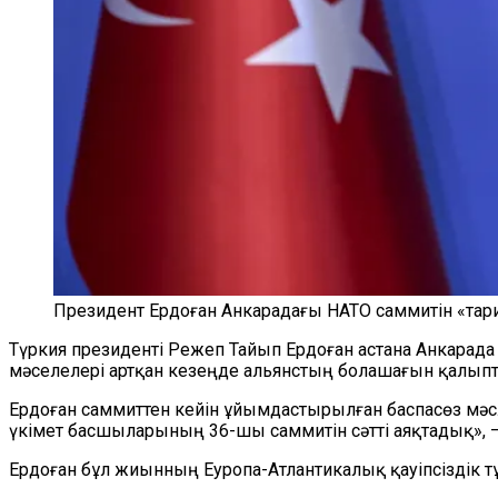
Президент Ердоған Анкарадағы НАТО саммитін «тари
Түркия президенті Режеп Тайып Ердоған астана Анкарада 
мәселелері артқан кезеңде альянстың болашағын қалыпта
Ердоған саммиттен кейін ұйымдастырылған баспасөз мәсл
үкімет басшыларының 36-шы саммитін сәтті аяқтадық», —
Ердоған бұл жиынның Еуропа-Атлантикалық қауіпсіздік т