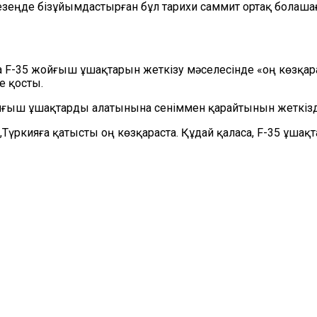
кезеңде бізұйымдастырған бұл тарихи саммит ортақ болаш
 F-35 жойғыш ұшақтарын жеткізу мәселесінде «оң көзқара
е қосты.
ойғыш ұшақтарды алатынына сеніммен қарайтынын жеткізд
үркияға қатысты оң көзқараста. Құдай қаласа, F-35 ұшақта