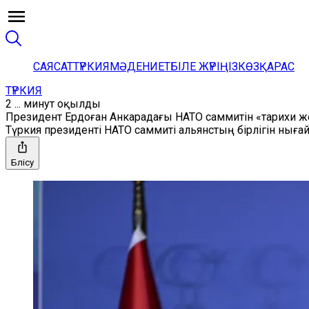
САЯСАТ
ТҮРКИЯ
МӘДЕНИЕТ
БІЛЕ ЖҮРІҢІЗ
КӨЗҚАРАС
ТҮРКИЯ
2 ... минут оқылды
Президент Ердоған Анкарадағы НАТО саммитін «тарихи ж
Түркия президенті НАТО саммиті альянстың бірлігін нығ
Бөлісу