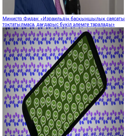
Министр Фидан: «Израильдің басқыншылық саясаты
тоқтатылмаса, дағдарыс бүкіл әлемге таралады»