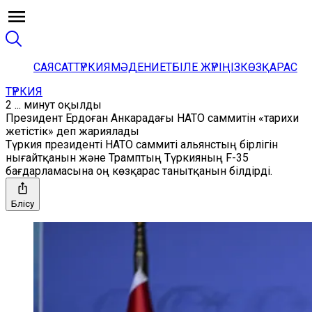
САЯСАТ
ТҮРКИЯ
МӘДЕНИЕТ
БІЛЕ ЖҮРІҢІЗ
КӨЗҚАРАС
ТҮРКИЯ
2 ... минут оқылды
Президент Ердоған Анкарадағы НАТО саммитін «тарихи
жетістік» деп жариялады
Түркия президенті НАТО саммиті альянстың бірлігін
нығайтқанын және Трамптың Түркияның F-35
бағдарламасына оң көзқарас танытқанын білдірді.
Бөлісу