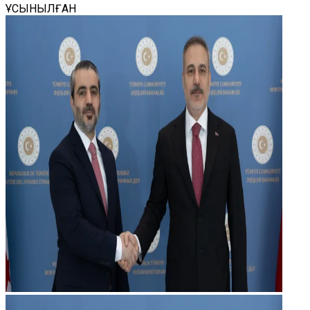
ҰСЫНЫЛҒАН