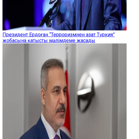
Президент Ердоған “Терроризмнен азат Түркия”
жобасына қатысты мәлімдеме жасады