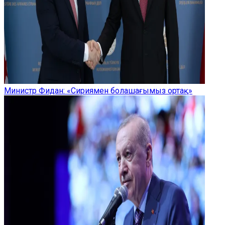
Министр Фидан: «Сириямен болашағымыз ортақ»