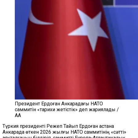
Президент Ердоған Анкарадағы НАТО
саммитін «тарихи жетістік» деп жариялады /
AA
Түркия президенті Режеп Тайып Ердоған астана
Анкарада өткен 2026 жылғы НАТО саммитінің «сәтті»
аяқталғанын білдіріп, саммитті Еуропа-Атлантикалық