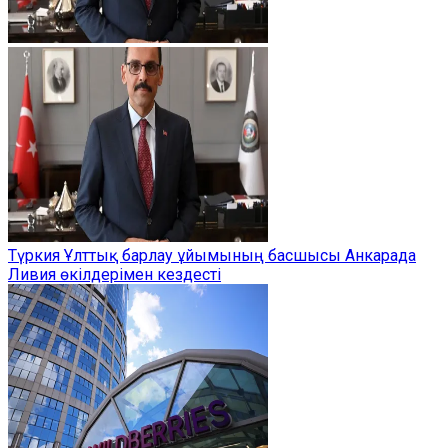
Түркия Ұлттық барлау ұйымының басшысы Анкарада
Ливия өкілдерімен кездесті