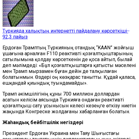
Түркияда халықтың интернетті пайдалану көрсеткіші ̶
92,3 пайыз
Ердоған Трамптың Түркияның отандық “KAAN” жойғыш
ұшағына арналған F110 реактивті қозғалтқыштарының
сатылымына қолдау көрсеткенін де қоса айтып, былай
деп мәлімдеді: «Бұл қозғалтқыштарға қатысты мәселені
мен Трамп мырзамен бұған дейін де талқылаған
болатынмын. Өздері оң көзқарас танытты. Құдай қаласа,
ешқандай қиындық туындамайды».
Трамп әкімшілігінің құны 700 миллион доллардан
асатын келісім аясында Түркияға ондаған реактивті
қозғалтқыш сату ұсынысын келесі кезеңге өткізу ниетін
жақында Конгреске жолдағаны хабарланған болатын.
Жаһандық бейбітшілік негіздері
Президент Ердоған Украина мен Таяу Шығыстағы