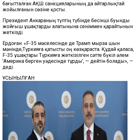
бағытталған АҚШ санкцияларының да айтарлықтай
жойылғанын сөзіне қосты.
Президент Анкараның түптің түбінде бесінші буынды
жойғыш ұшақтарды алатынына сеніммен қарайтынын
жеткізді.
Ердоған: «F-35 мәселесінде де Трамп мырза шын
мәнінде,Түркияға қатысты оң көзқараста. Құдай қаласа,
F-35 ұшақтары Түркияға жеткізілген сәтте бүкіл әлем
'Америка берген уәдесінде тұрды', — дейтін болады», —
деді.
ҰСЫНЫЛҒАН