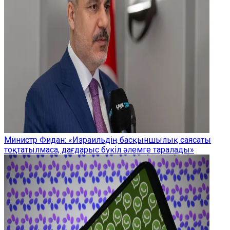
Министр Фидан: «Израильдің басқыншылық саясаты
тоқтатылмаса, дағдарыс бүкіл әлемге таралады»