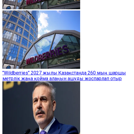
"Wildberries" 2027 жылы Қазақстанда 260 мың шаршы
метрлік жаңа қойма алаңын ашуды жоспарлап отыр