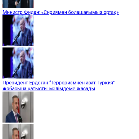
Министр Фидан: «Сириямен болашағымыз ортақ»
Президент Ердоған “Терроризмнен азат Түркия”
жобасына қатысты мәлімдеме жасады