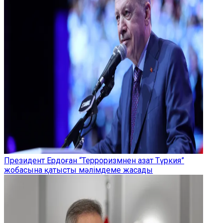
Президент Ердоған “Терроризмнен азат Түркия”
жобасына қатысты мәлімдеме жасады