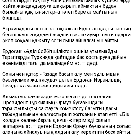
соғыстарды тоқтату үшін дипломатиялық күш-жігерді
қайта жандандыруға шақырып, аймақтың бұдан
былайғы қақтығыстарға төтеп бере алмайтынын
білдірді.
Украинадағы соғысқа тоқталған Ердоған қақтығыстың
бесші жылға қадам басқанын және ауыр шығындарға
әкеп соққан қажыту соғысына айналғанын айтты.
Ердоған: «Әділ бейбітшіліктен ешкім ұтылмайды.
Тараптарды Түркияда қайтадан бас қостыруға дайын
екенімізді тағы да мәлімдеймін», — деді.
Сонымен қатар «Газада басып алу мен зұлымдық
бәсеңсімей жалғасуда» деген Ердоған Израильдің
Газада жасаған геноцидін айыптады.
Аймақтық қауіпсіздік мәселесіне де тоқталған
Президент Түркияның Ормуз бұғазындағы
тұрақтылықты сақтауға көмектесу бағытындағы
табандылығын жалғастырып жатқанын атап өтті. «Біз
қолдан келген барлық күш-жігерімізді салып
жатырмыз», — деген Ердоған Ормуз бұғазының соғыс
алаңына айналуының алдын алу керектігін баса айтты.