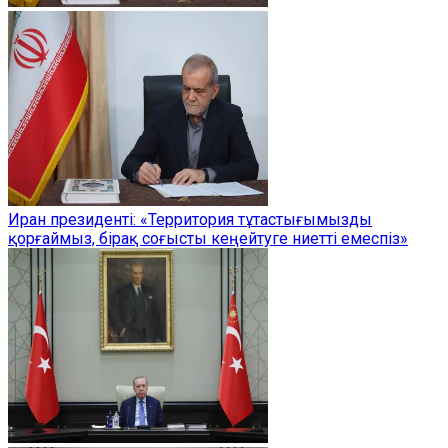
Иран президенті: «Территория тұтастығымызды
қорғаймыз, бірақ соғысты кеңейтуге ниетті емеспіз»