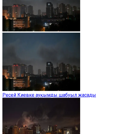
Ресей Киевке ауқымды шабуыл жасады