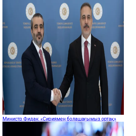
Министр Фидан: «Сириямен болашағымыз ортақ»