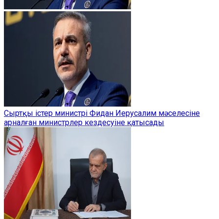
Сыртқы істер министрі Фидан Иерусалим мәселесіне
арналған министрлер кездесуіне қатысады