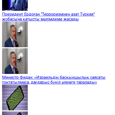
Президент Ердоған “Терроризмнен азат Түркия”
жобасына қатысты мәлімдеме жасады
Министр Фидан: «Израильдің басқыншылық саясаты
тоқтатылмаса, дағдарыс бүкіл әлемге таралады»