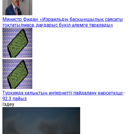
Министр Фидан: «Израильдің басқыншылық саясаты
тоқтатылмаса, дағдарыс бүкіл әлемге таралады»
Түркияда халықтың интернетті пайдалану көрсеткіші ̶
92,3 пайыз
Іздеу