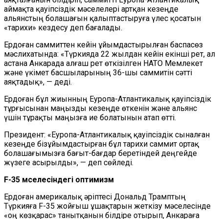
аймақта қауіпсіздік мәселелері артқан кезеңде
альянстың болашағын қалыптастыруға үлес қосатын
«тарихи» кездесу деп бағалады.
Ердоған саммиттен кейін ұйымдастырылған баспасөз
мәслихатында: «Түркияда 22 жылдан кейін екінші рет, ал
астана Анкарада алғаш рет өткізілген НАТО Мемлекет
және үкімет басшыларының 36-шы саммитін сәтті
аяқтадық», — деді.
Ердоған бұл жиынның Еуропа-Атлантикалық қауіпсіздік
тұрғысынан маңызды кезеңде өткенін және альянс
үшін тұрақты маңызға ие болатынын атап өтті.
Президент: «Еуропа-Атлантикалық қауіпсіздік сыналған
кезеңде бізұйымдастырған бұл тарихи саммит ортақ
болашағымызға бағыт-бағдар беретіндей деңгейде
жүзеге асырылды», — деп сөйледі.
F-35 мәселесіндегі оптимизм
Ердоған америкалық әріптесі Дональд Трамптың
Түркияға F-35 жойғыш ұшақтарын жеткізу мәселесінде
«оң көзқарас» танытқанын білдіре отырып, Анкараға