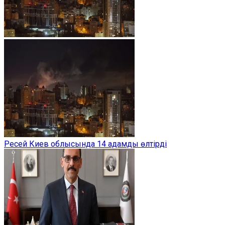
Ресей Киев облысында 14 адамды өлтірді