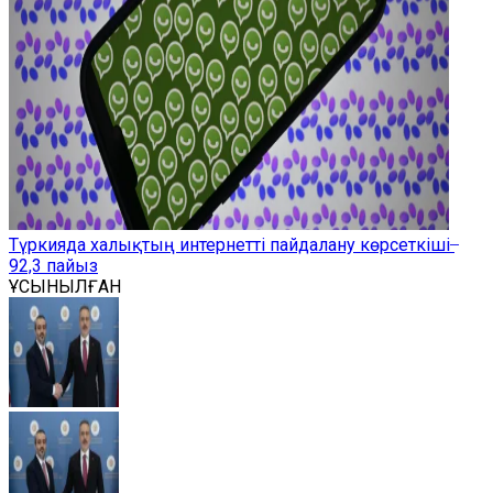
Түркияда халықтың интернетті пайдалану көрсеткіші ̶
92,3 пайыз
ҰСЫНЫЛҒАН