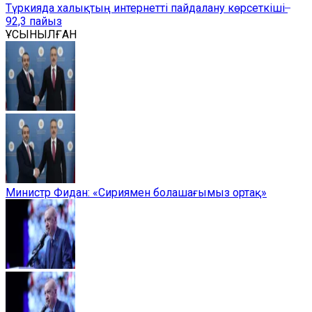
Түркияда халықтың интернетті пайдалану көрсеткіші ̶
92,3 пайыз
ҰСЫНЫЛҒАН
Министр Фидан: «Сириямен болашағымыз ортақ»