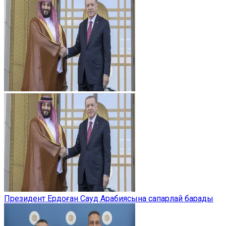
Президент Ердоған Сауд Арабиясына сапарлай барады