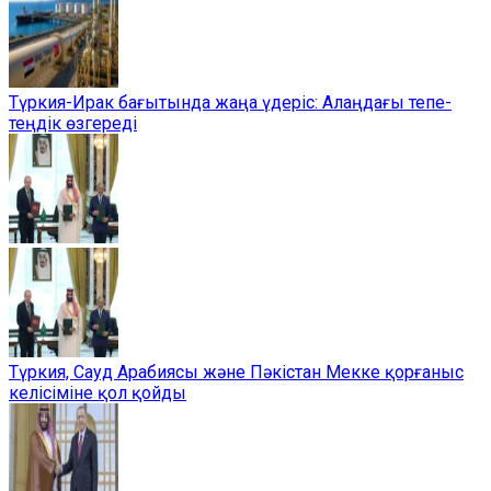
Түркия-Ирак бағытында жаңа үдеріс: Алаңдағы тепе-
теңдік өзгереді
Түркия, Сауд Арабиясы және Пәкістан Мекке қорғаныс
келісіміне қол қойды