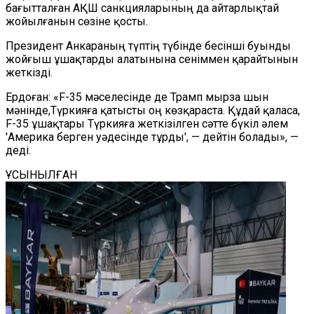
бағытталған АҚШ санкцияларының да айтарлықтай
жойылғанын сөзіне қосты.
Президент Анкараның түптің түбінде бесінші буынды
жойғыш ұшақтарды алатынына сеніммен қарайтынын
жеткізді.
Ердоған: «F-35 мәселесінде де Трамп мырза шын
мәнінде,Түркияға қатысты оң көзқараста. Құдай қаласа,
F-35 ұшақтары Түркияға жеткізілген сәтте бүкіл әлем
'Америка берген уәдесінде тұрды', — дейтін болады», —
деді.
ҰСЫНЫЛҒАН