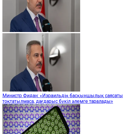
Министр Фидан: «Израильдің басқыншылық саясаты
тоқтатылмаса, дағдарыс бүкіл әлемге таралады»