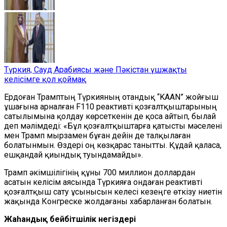
Түркия, Сауд Арабиясы және Пәкістан үшжақты
келісімге қол қоймақ
Ердоған Трамптың Түркияның отандық “KAAN” жойғыш
ұшағына арналған F110 реактивті қозғалтқыштарының
сатылымына қолдау көрсеткенін де қоса айтып, былай
деп мәлімдеді: «Бұл қозғалтқыштарға қатысты мәселені
мен Трамп мырзамен бұған дейін де талқылаған
болатынмын. Өздері оң көзқарас танытты. Құдай қаласа,
ешқандай қиындық туындамайды».
Трамп әкімшілігінің құны 700 миллион доллардан
асатын келісім аясында Түркияға ондаған реактивті
қозғалтқыш сату ұсынысын келесі кезеңге өткізу ниетін
жақында Конгреске жолдағаны хабарланған болатын.
Жаһандық бейбітшілік негіздері