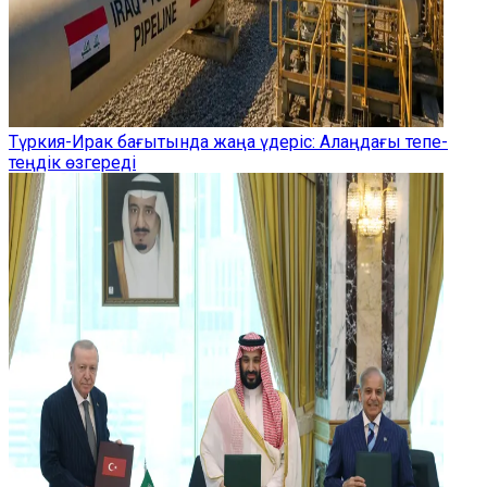
Түркия-Ирак бағытында жаңа үдеріс: Алаңдағы тепе-
теңдік өзгереді