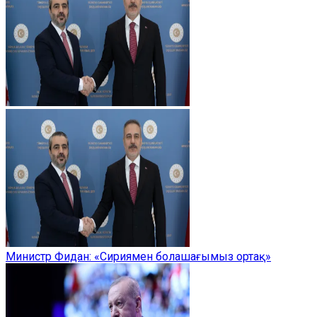
Министр Фидан: «Сириямен болашағымыз ортақ»