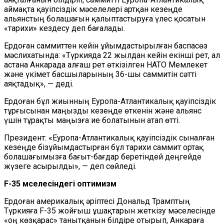
аймақта қауіпсіздік мәселелері артқан кезеңде
альянстың болашағын қалыптастыруға үлес қосатын
«тарихи» кездесу деп бағалады.
Ердоған саммиттен кейін ұйымдастырылған баспасөз
мәслихатында: «Түркияда 22 жылдан кейін екінші рет, ал
астана Анкарада алғаш рет өткізілген НАТО Мемлекет
және үкімет басшыларының 36-шы саммитін сәтті
аяқтадық», — деді.
Ердоған бұл жиынның Еуропа-Атлантикалық қауіпсіздік
тұрғысынан маңызды кезеңде өткенін және альянс
үшін тұрақты маңызға ие болатынын атап өтті.
Президент: «Еуропа-Атлантикалық қауіпсіздік сыналған
кезеңде бізұйымдастырған бұл тарихи саммит ортақ
болашағымызға бағыт-бағдар беретіндей деңгейде
жүзеге асырылды», — деп сөйледі.
F-35 мәселесіндегі оптимизм
Ердоған америкалық әріптесі Дональд Трамптың
Түркияға F-35 жойғыш ұшақтарын жеткізу мәселесінде
«оң көзқарас» танытқанын білдіре отырып, Анкараға