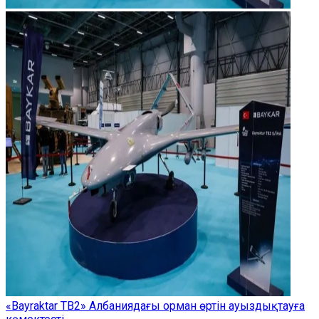
«Bayraktar TB2» Албаниядағы орман өртін ауыздықтауға