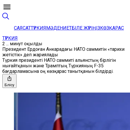
САЯСАТ
ТҮРКИЯ
МӘДЕНИЕТ
БІЛЕ ЖҮРІҢІЗ
КӨЗҚАРАС
ТҮРКИЯ
2 ... минут оқылды
Президент Ердоған Анкарадағы НАТО саммитін «тарихи
жетістік» деп жариялады
Түркия президенті НАТО саммиті альянстың бірлігін
нығайтқанын және Трамптың Түркияның F-35
бағдарламасына оң көзқарас танытқанын білдірді.
Бөлісу