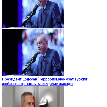
Президент Ердоған “Терроризмнен азат Түркия”
жобасына қатысты мәлімдеме жасады