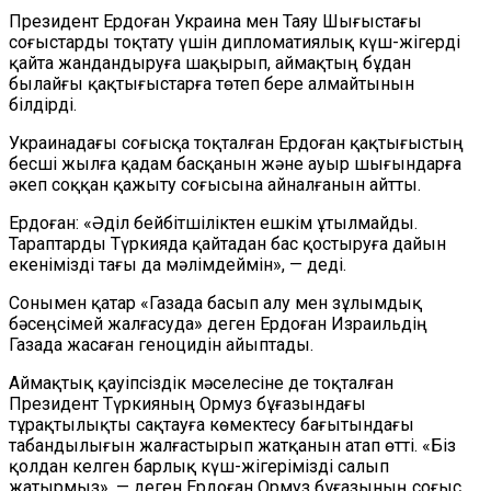
Президент Ердоған Украина мен Таяу Шығыстағы
соғыстарды тоқтату үшін дипломатиялық күш-жігерді
қайта жандандыруға шақырып, аймақтың бұдан
былайғы қақтығыстарға төтеп бере алмайтынын
білдірді.
Украинадағы соғысқа тоқталған Ердоған қақтығыстың
бесші жылға қадам басқанын және ауыр шығындарға
әкеп соққан қажыту соғысына айналғанын айтты.
Ердоған: «Әділ бейбітшіліктен ешкім ұтылмайды.
Тараптарды Түркияда қайтадан бас қостыруға дайын
екенімізді тағы да мәлімдеймін», — деді.
Сонымен қатар «Газада басып алу мен зұлымдық
бәсеңсімей жалғасуда» деген Ердоған Израильдің
Газада жасаған геноцидін айыптады.
Аймақтық қауіпсіздік мәселесіне де тоқталған
Президент Түркияның Ормуз бұғазындағы
тұрақтылықты сақтауға көмектесу бағытындағы
табандылығын жалғастырып жатқанын атап өтті. «Біз
қолдан келген барлық күш-жігерімізді салып
жатырмыз», — деген Ердоған Ормуз бұғазының соғыс