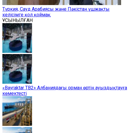
Түркия, Сауд Арабиясы және Пәкістан үшжақты
келісімге қол қоймақ
ҰСЫНЫЛҒАН
«Bayraktar TB2» Албаниядағы орман өртін ауыздықтауға
көмектесті