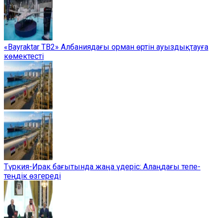
«Bayraktar TB2» Албаниядағы орман өртін ауыздықтауға
көмектесті
Түркия-Ирак бағытында жаңа үдеріс: Алаңдағы тепе-
теңдік өзгереді