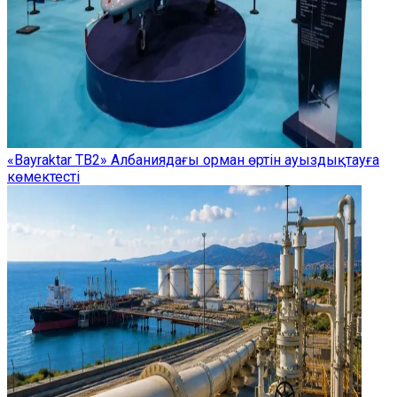
«Bayraktar TB2» Албаниядағы орман өртін ауыздықтауға
көмектесті