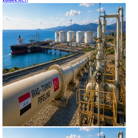
көмектесті