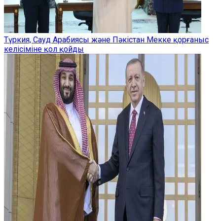
Түркия, Сауд Арабиясы және Пәкістан Мекке қорғаныс
келісіміне қол қойды