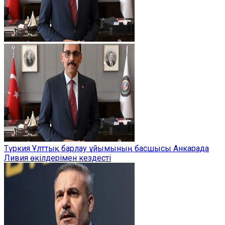
Түркия Ұлттық барлау ұйымының басшысы Анкарада
Ливия өкілдерімен кездесті