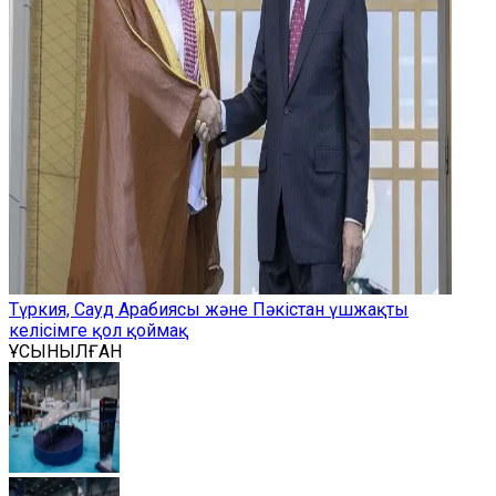
Түркия, Сауд Арабиясы және Пәкістан үшжақты
келісімге қол қоймақ
ҰСЫНЫЛҒАН