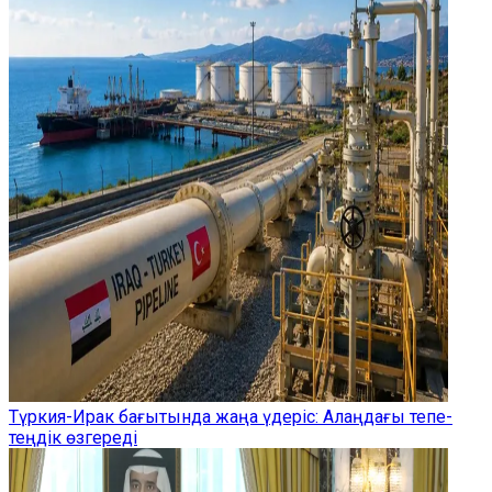
Түркия-Ирак бағытында жаңа үдеріс: Алаңдағы тепе-
теңдік өзгереді