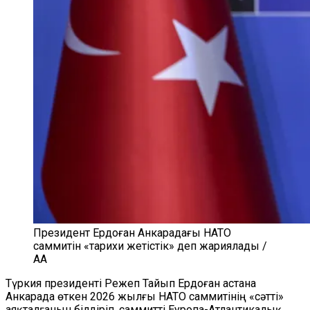
Президент Ердоған Анкарадағы НАТО
саммитін «тарихи жетістік» деп жариялады /
AA
Түркия президенті Режеп Тайып Ердоған астана
Анкарада өткен 2026 жылғы НАТО саммитінің «сәтті»
аяқталғанын білдіріп, саммитті Еуропа-Атлантикалық