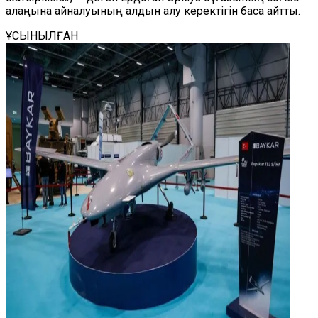
алаңына айналуының алдын алу керектігін баса айтты.
ҰСЫНЫЛҒАН