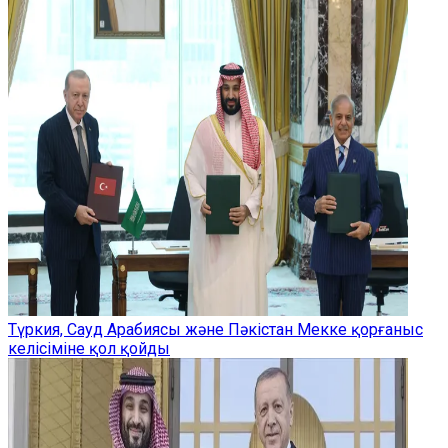
Түркия, Сауд Арабиясы және Пәкістан Мекке қорғаныс
келісіміне қол қойды