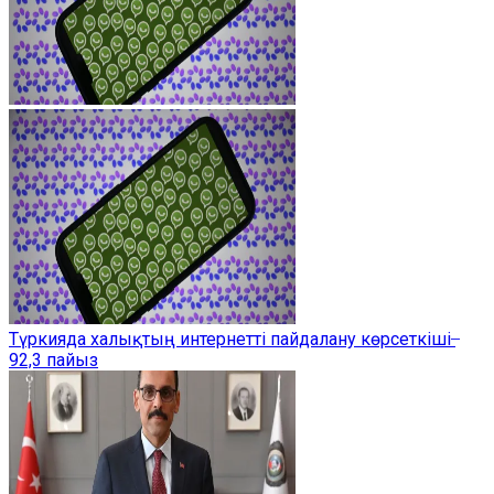
Түркияда халықтың интернетті пайдалану көрсеткіші ̶
92,3 пайыз