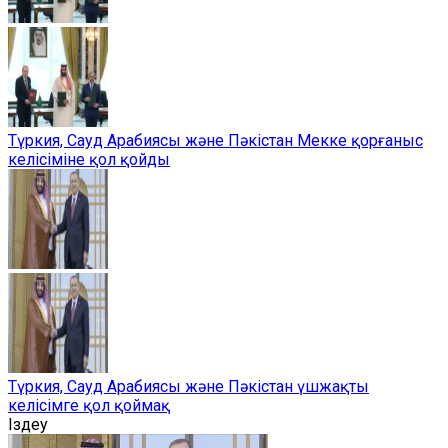
Түркия, Сауд Арабиясы және Пәкістан Мекке қорғаныс
келісіміне қол қойды
Түркия, Сауд Арабиясы және Пәкістан үшжақты
келісімге қол қоймақ
Іздеу