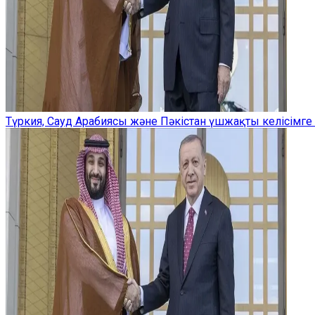
Түркия, Сауд Арабиясы және Пәкістан үшжақты келісімге