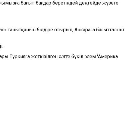
ағымызға бағыт-бағдар беретіндей деңгейде жүзеге
с» танытқанын білдіре отырып, Анкараға бағытталған
і.
ры Түркияға жеткізілген сәтте бүкіл әлем 'Америка