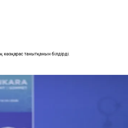
 көзқарас танытқанын білдірді.