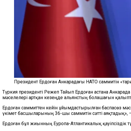
Президент Ердоған Анкарадағы НАТО саммитін «тари
Түркия президенті Режеп Тайып Ердоған астана Анкарада 
мәселелері артқан кезеңде альянстың болашағын қалыпта
Ердоған саммиттен кейін ұйымдастырылған баспасөз мәсл
үкімет басшыларының 36-шы саммитін сәтті аяқтадық», —
Ердоған бұл жиынның Еуропа-Атлантикалық қауіпсіздік т