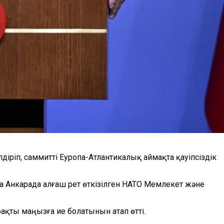
діріп, саммитті Еуропа-Атлантикалық аймақта қауіпсіздік
на Анкарада алғаш рет өткізілген НАТО Мемлекет және
ақты маңызға ие болатынын атап өтті.