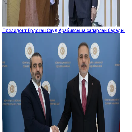
Президент Ердоған Сауд Арабиясына сапарлай барады