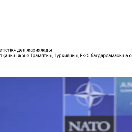
етістік» деп жариялады
айтқанын және Трамптың Түркияның F-35 бағдарламасына оң