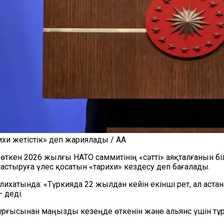
хи жетістік» деп жариялады / AA
өткен 2026 жылғы НАТО саммитінің «сәтті» аяқталғанын біл
стыруға үлес қосатын «тарихи» кездесу деп бағалады.
ихатында: «Түркияда 22 жылдан кейін екінші рет, ал аста
 деді.
ұрғысынан маңызды кезеңде өткенін және альянс үшін тұр