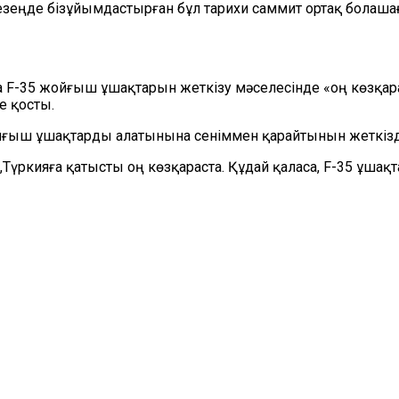
кезеңде бізұйымдастырған бұл тарихи саммит ортақ болаш
 F-35 жойғыш ұшақтарын жеткізу мәселесінде «оң көзқара
е қосты.
ойғыш ұшақтарды алатынына сеніммен қарайтынын жеткізд
үркияға қатысты оң көзқараста. Құдай қаласа, F-35 ұшақта