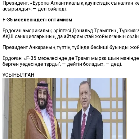
Президент: «Еуропа-Атлантикалық қауіпсіздік сыналған 
асырылды», — деп сөйледі.
F-35 мәселесіндегі оптимизм
Ердоған америкалық әріптесі Дональд Трамптың Түркияға
АҚШ санкцияларының да айтарлықтай жойылғанын сөзін
Президент Анкараның түптің түбінде бесінші буынды ж
Ердоған: «F-35 мәселесінде де Трамп мырза шын мәнінде,Т
берген уәдесінде тұрды', — дейтін болады», — деді.
ҰСЫНЫЛҒАН