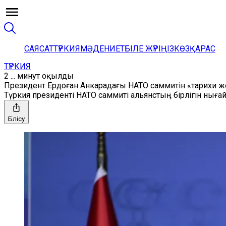
САЯСАТ
ТҮРКИЯ
МӘДЕНИЕТ
БІЛЕ ЖҮРІҢІЗ
КӨЗҚАРАС
ТҮРКИЯ
2 ... минут оқылды
Президент Ердоған Анкарадағы НАТО саммитін «тарихи ж
Түркия президенті НАТО саммиті альянстың бірлігін нығ
Бөлісу