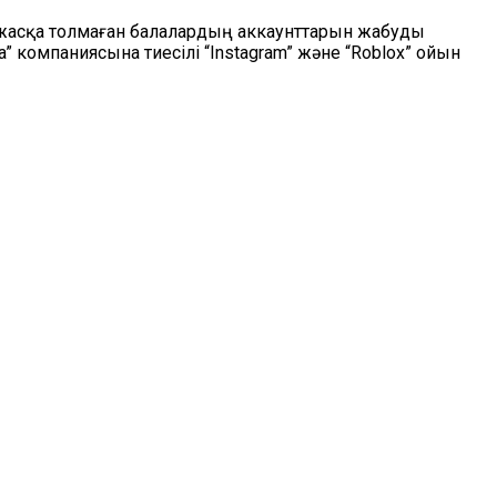
 жасқа толмаған балалардың аккаунттарын жабуды
” компаниясына тиесілі “Instagram” және “Roblox” ойын