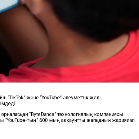
н “TikTok” және “YouTube” әлеуметтік желі
імдеді.
 орналасқан “ByteDance” технологиялық компаниясы
асы “YouTube-тың” 600 мың аккаунтты жапқанын жариялап,