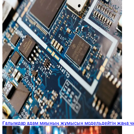
Ғалымдар адам миының жұмысын модельдейтін жаңа чип