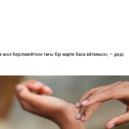
л берілмейтінін тағы бір мәрте баса айтамыз», — деді.