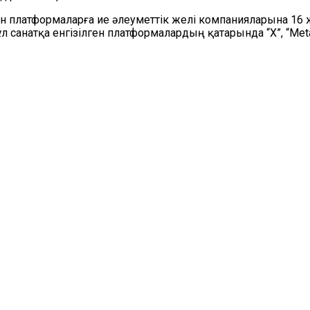
н платформаларға ие әлеуметтік желі компанияларына 16
л санатқа енгізілген платформалардың қатарында “X”, “Meta