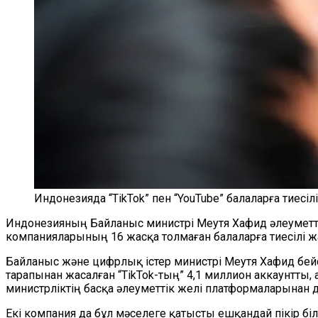
Индонезияда “TikTok” пен “YouTube” балаларға тиесі
Индонезияның Байланыс министрі Меутя Хафид әлеуметтік 
компанияларының 16 жасқа толмаған балаларға тиесілі 
Байланыс және цифрлық істер министрі Меутя Хафид бейс
тарапынан жасалған “TikTok-тың” 4,1 миллион аккаунтты
министрліктің басқа әлеуметтік желі платформаларынан д
Екі компания да бұл мәселеге қатысты ешқандай пікір біл