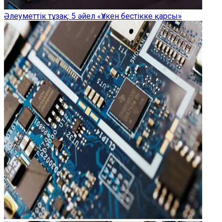
Әлеуметтік тұзақ: 5 әйел «Үлкен бестікке қарсы»