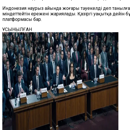
Индонезия наурыз айында жоғары тәуекелді деп танылға
міндеттейтін ережені жариялады. Қазіргі уақытқа дейін бұ
платформасы бар.
ҰСЫНЫЛҒАН