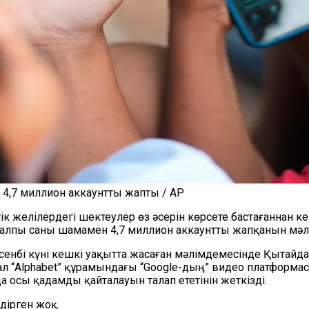
лі 4,7 миллион аккаунтты жапты / AP
желілердегі шектеулер өз әсерін көрсете бастағаннан кейі
жалпы саны шамамен 4,7 миллион аккаунтты жапқанын мәл
енбі күні кешкі уақытта жасаған мәлімдемесінде Қытайда
, ал “Alphabet” құрамындағы “Google-дың” видео платформ
а осы қадамды қайталауын талап ететінін жеткізді.
дірген жоқ.