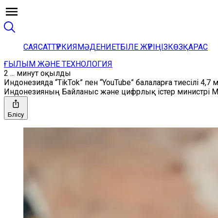
САЯСАТ
ТҮРКИЯ
МӘДЕНИЕТ
БІЛЕ ЖҮРІҢІЗ
КӨЗҚАРАС
ҒЫЛЫМ ЖӘНЕ ТЕХНОЛОГИЯ
2 ... минут оқылды
Индонезияда “TikTok” пен “YouTube” балаларға тиесілі 4,
Индонезияның Байланыс және цифрлық істер министрі Меу
Бөлісу