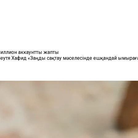
7 миллион аккаунтты жапты
тя Хафид «Заңды сақтау мәселесінде ешқандай ымыраға жо