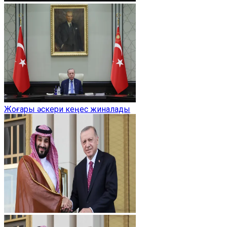
Жоғары әскери кеңес жиналады