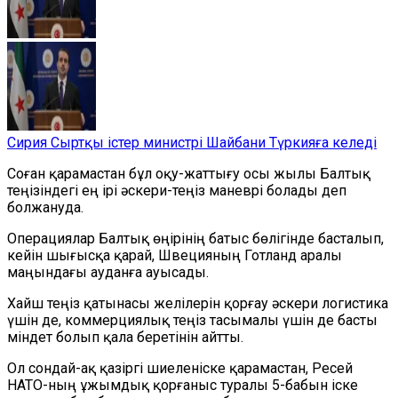
Сирия Сыртқы істер министрі Шайбани Түркияға келеді
Соған қарамастан бұл оқу-жаттығу осы жылы Балтық
теңізіндегі ең ірі әскери-теңіз маневрі болады деп
болжануда.
Операциялар Балтық өңірінің батыс бөлігінде басталып,
кейін шығысқа қарай, Швецияның Готланд аралы
маңындағы ауданға ауысады.
Хайш теңіз қатынасы желілерін қорғау әскери логистика
үшін де, коммерциялық теңіз тасымалы үшін де басты
міндет болып қала беретінін айтты.
Ол сондай-ақ қазіргі шиеленіске қарамастан, Ресей
НАТО-ның ұжымдық қорғаныс туралы 5-бабын іске