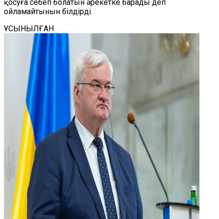
қосуға себеп болатын әрекетке барады деп
ойламайтынын білдірді.
ҰСЫНЫЛҒАН