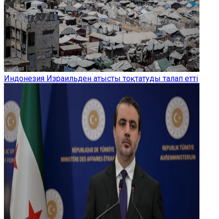
Индонезия Израильден атысты тоқтатуды талап етті