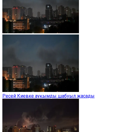
Ресей Киевке ауқымды шабуыл жасады