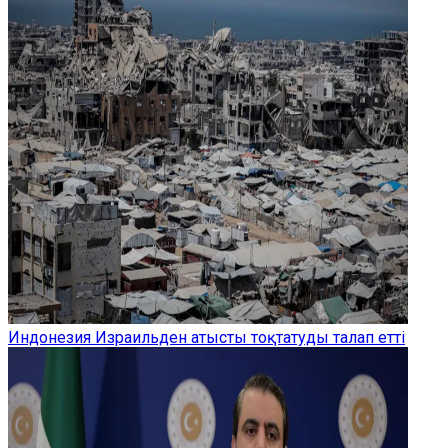
Индонезия Израильден атысты тоқтатуды талап етті