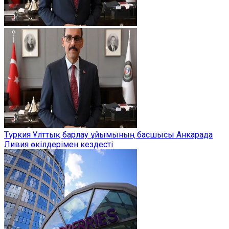
Түркия Ұлттық барлау ұйымының басшысы Анкарада
Ливия өкілдерімен кездесті