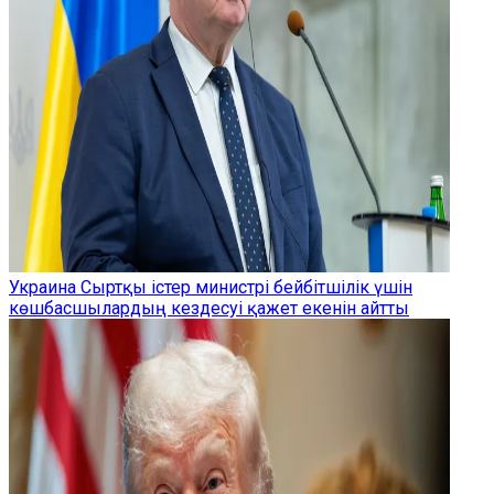
Украина Сыртқы істер министрі бейбітшілік үшін
көшбасшылардың кездесуі қажет екенін айтты