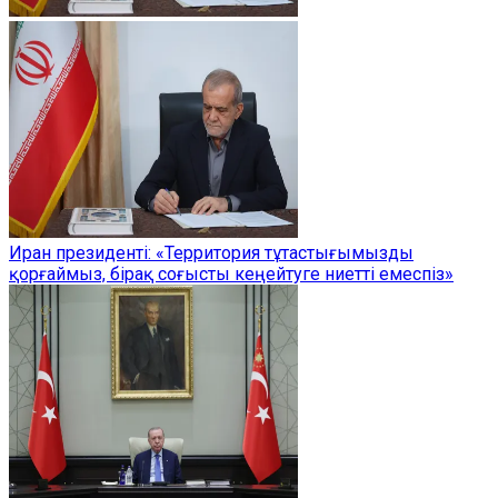
Иран президенті: «Территория тұтастығымызды
қорғаймыз, бірақ соғысты кеңейтуге ниетті емеспіз»