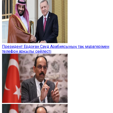
Президент Ердоған Сауд Арабиясының тақ мұрагерімен
телефон арқылы сөйлесті