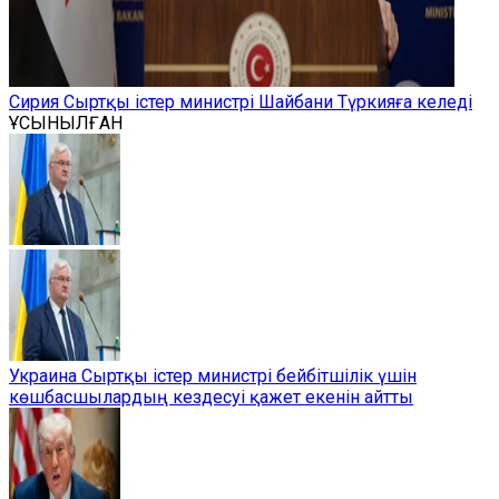
Сирия Сыртқы істер министрі Шайбани Түркияға келеді
ҰСЫНЫЛҒАН
Украина Сыртқы істер министрі бейбітшілік үшін
көшбасшылардың кездесуі қажет екенін айтты