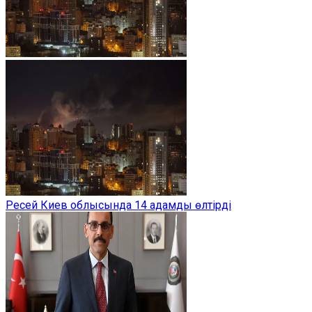
Ресей Киев облысында 14 адамды өлтірді