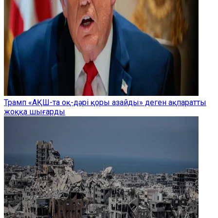
Трамп «АҚШ-та оқ-дәрі қоры азайды» деген ақпаратты
жоққа шығарды