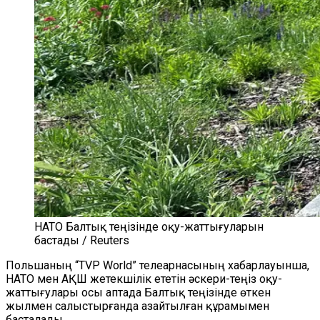
НАТО Балтық теңізінде оқу-жаттығуларын
бастады / Reuters
Польшаның “TVP World” телеарнасының хабарлауынша,
НАТО мен АҚШ жетекшілік ететін әскери-теңіз оқу-
жаттығулары осы аптада Балтық теңізінде өткен
жылмен салыстырғанда азайтылған құрамымен
басталады.