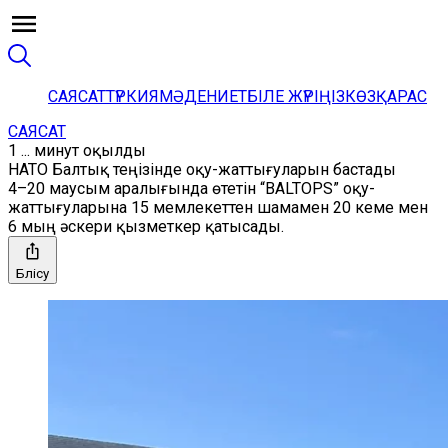
САЯСАТ
ТҮРКИЯ
МӘДЕНИЕТ
БІЛЕ ЖҮРІҢІЗ
КӨЗҚАРАС
САЯСАТ
1 ... минут оқылды
НАТО Балтық теңізінде оқу-жаттығуларын бастады
4–20 маусым аралығында өтетін “BALTOPS” оқу-
жаттығуларына 15 мемлекеттен шамамен 20 кеме мен
6 мың әскери қызметкер қатысады.
Бөлісу