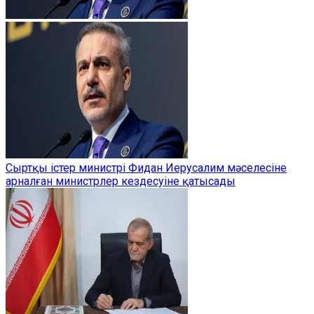
Сыртқы істер министрі Фидан Иерусалим мәселесіне
арналған министрлер кездесуіне қатысады