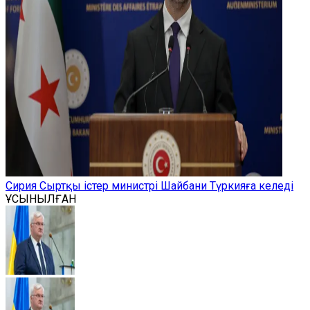
Сирия Сыртқы істер министрі Шайбани Түркияға келеді
ҰСЫНЫЛҒАН