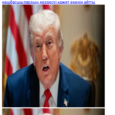
көшбасшылардың кездесуі қажет екенін айтты