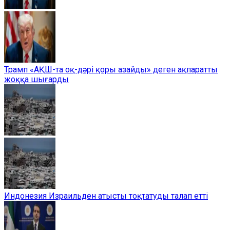
Трамп «АҚШ-та оқ-дәрі қоры азайды» деген ақпаратты
жоққа шығарды
Индонезия Израильден атысты тоқтатуды талап етті