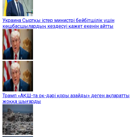
Украина Сыртқы істер министрі бейбітшілік үшін
көшбасшылардың кездесуі қажет екенін айтты
Трамп «АҚШ-та оқ-дәрі қоры азайды» деген ақпаратты
жоққа шығарды