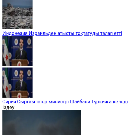
Индонезия Израильден атысты тоқтатуды талап етті
Сирия Сыртқы істер министрі Шайбани Түркияға келеді
Іздеу