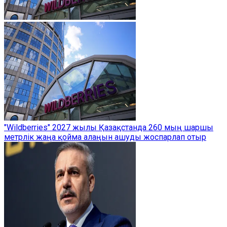
"Wildberries" 2027 жылы Қазақстанда 260 мың шаршы
метрлік жаңа қойма алаңын ашуды жоспарлап отыр