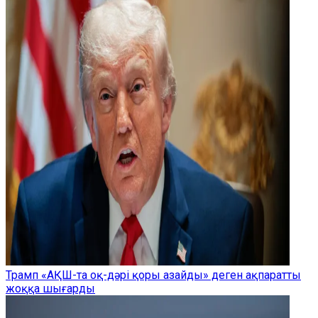
Трамп «АҚШ-та оқ-дәрі қоры азайды» деген ақпаратты
жоққа шығарды