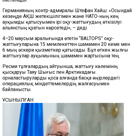
Германияның контр-адмиралы Штефан Хайш: «Осындай
кезеңде АҚШ жетекшілігімен және НАТО-ның кең
ауқымды қатысуымен ірі оқу-жаттығудың өткізілуі
альянстың қуатын көрсетеді», – деді.
4–20 маусым аралығында өтетін “BALTOPS” оқу-
жаттығуларына 15 мемлекеттен шамамен 20 кеме мен
6 мың әскери қызметкер қатысады. Бұл өткен жылғы
жаттығулар ауқымының шамамен жартысына тең.
Ресми тұлғалардың айтуынша, жаттығу көлемінің
қысқаруы Таяу Шығыс пен Арктикадағы
орналастыруларды қоса алғанда басқа өңірлердегі
операциялық міндеттемелердің жалғасуымен
байланысты.
ҰСЫНЫЛҒАН