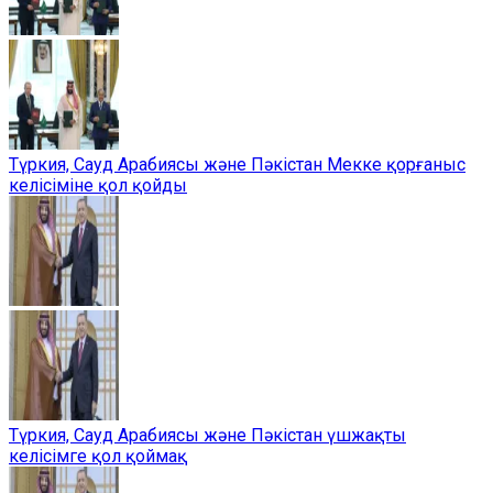
Түркия, Сауд Арабиясы және Пәкістан Мекке қорғаныс
келісіміне қол қойды
Түркия, Сауд Арабиясы және Пәкістан үшжақты
келісімге қол қоймақ