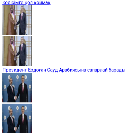
келісімге қол қоймақ
Президент Ердоған Сауд Арабиясына сапарлай барады