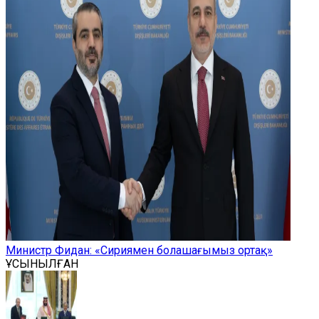
Министр Фидан: «Сириямен болашағымыз ортақ»
ҰСЫНЫЛҒАН