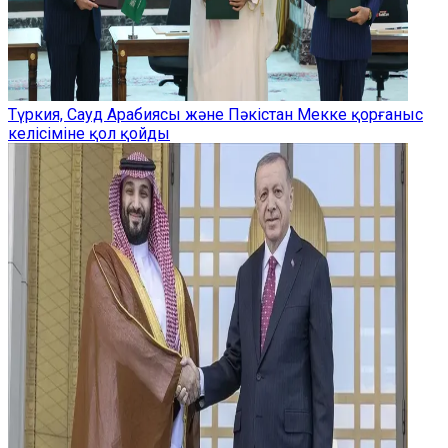
Түркия, Сауд Арабиясы және Пәкістан Мекке қорғаныс
келісіміне қол қойды