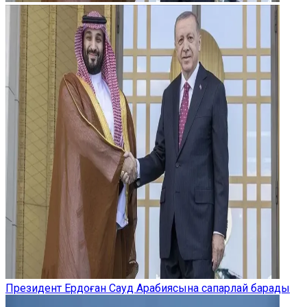
Президент Ердоған Сауд Арабиясына сапарлай барады