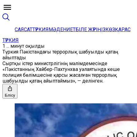
САЯСАТ
ТҮРКИЯ
МӘДЕНИЕТ
БІЛЕ ЖҮРІҢІЗ
КӨЗҚАРАС
ТҮРКИЯ
1 ... минут оқылды
Түркия Пәкістандағы террорлық шабуылды қатаң
айыптады
Сыртқы істер министрлігінің мәлімдемесінде
«Пәкістанның Хайбер-Пахтунхва уәлаятында кеше
полиция бөлімшесіне қарсы жасалған террорлық
шабуылды қатаң айыптаймыз», — делінген.
Бөлісу