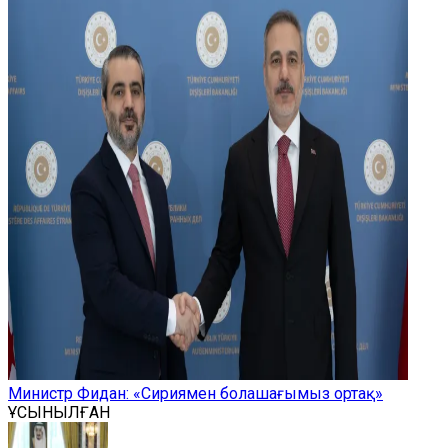
Министр Фидан: «Сириямен болашағымыз ортақ»
ҰСЫНЫЛҒАН