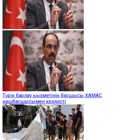
Түрік барлау қызметінің басшысы ХАМАС
көшбасшысымен кездесті