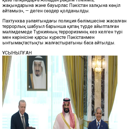
жақындарына және бауырлас Пәкістан халқына көңіл
айтамыз», — деген сөздер қолданылды.
Пахтунхва уәлаятындағы полиция бөлімшесіне жасалған
террорлық шабуыл барынша қатаң түрде айыпталған
мәлімдемеде Түркияның терроризмнің кез келген түрі
мен көрінісіне қарсы күресте Пәкістанмен
ынтымақтастықты жалғастыратыны баса айтылды.
ҰСЫНЫЛҒАН