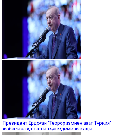
Президент Ердоған “Терроризмнен азат Түркия”
жобасына қатысты мәлімдеме жасады