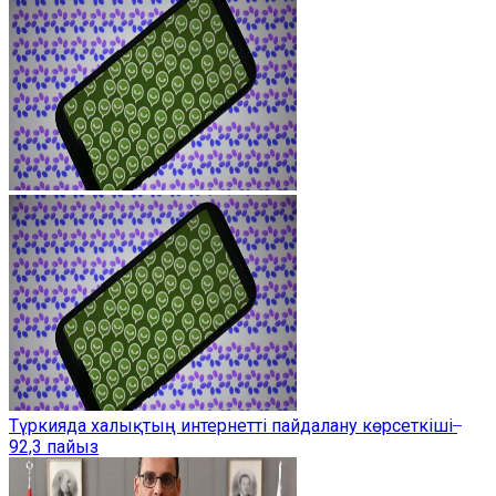
Түркияда халықтың интернетті пайдалану көрсеткіші ̶
92,3 пайыз