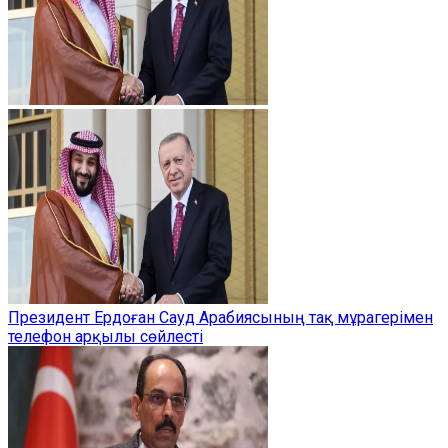
Президент Ердоған Сауд Арабиясының тақ мұрагерімен
телефон арқылы сөйлесті