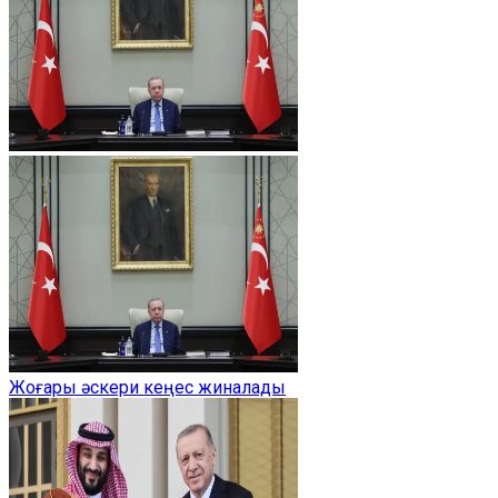
Жоғары әскери кеңес жиналады