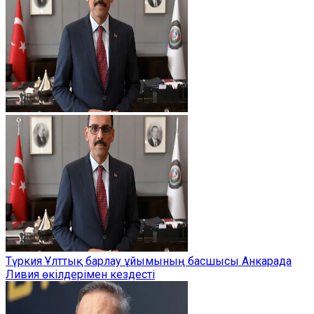
Түркия Ұлттық барлау ұйымының басшысы Анкарада
Ливия өкілдерімен кездесті