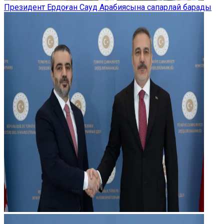
Президент Ердоған Сауд Арабиясына сапарлай барады