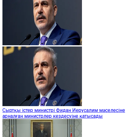
Сыртқы істер министрі Фидан Иерусалим мәселесіне
арналған министрлер кездесуіне қатысады