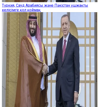
Түркия, Сауд Арабиясы және Пәкістан үшжақты
келісімге қол қоймақ