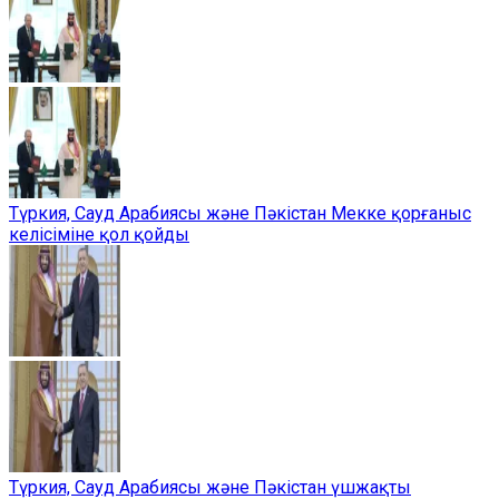
Түркия, Сауд Арабиясы және Пәкістан Мекке қорғаныс
келісіміне қол қойды
Түркия, Сауд Арабиясы және Пәкістан үшжақты