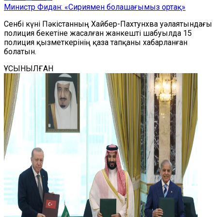
Министр Фидан: «Сириямен болашағымыз ортақ»
Сенбі күні Пәкістанның Хайбер-Пахтунхва уәлаятындағы
полиция бекетіне жасалған жанкешті шабуылда 15
полиция қызметкерінің қаза тапқаны хабарланған
болатын.
ҰСЫНЫЛҒАН