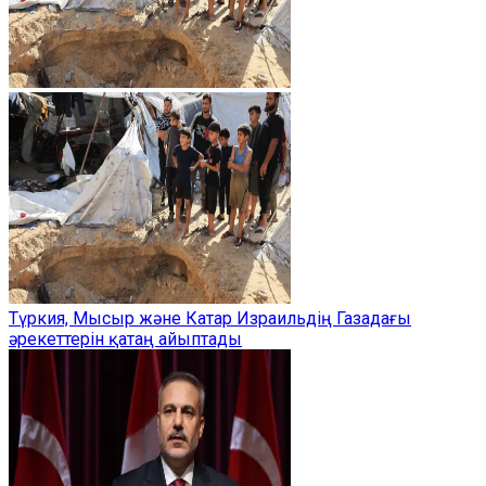
Түркия, Мысыр және Катар Израильдің Газадағы
әрекеттерін қатаң айыптады