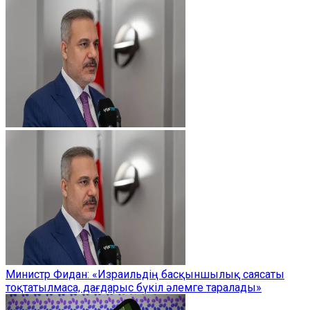
Министр Фидан: «Израильдің басқыншылық саясаты
тоқтатылмаса, дағдарыс бүкіл әлемге таралады»