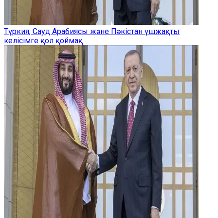
Түркия, Сауд Арабиясы және Пәкістан үшжақты
келісімге қол қоймақ