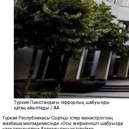
Түркия Пәкістандағы террорлық шабуылды
қатаң айыптады / AA
Түркия Республикасы Сыртқы істер министрлігінің
жазбаша мәлімдемесінде «Осы жиіркенішті шабуылда
қаза тапқандарға Алладан рақым тілейміз,