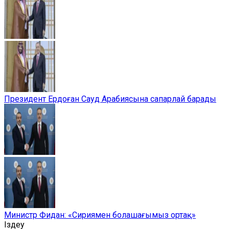
Президент Ердоған Сауд Арабиясына сапарлай барады
Министр Фидан: «Сириямен болашағымыз ортақ»
Іздеу