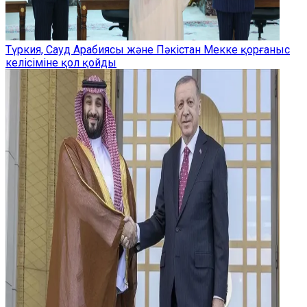
Түркия, Сауд Арабиясы және Пәкістан Мекке қорғаныс
келісіміне қол қойды