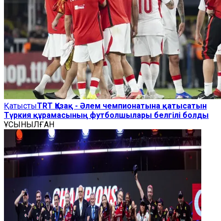
Қатысты
TRT Қазақ - Әлем чемпионатына қатысатын
Түркия құрамасының футболшылары белгілі болды
ҰСЫНЫЛҒАН