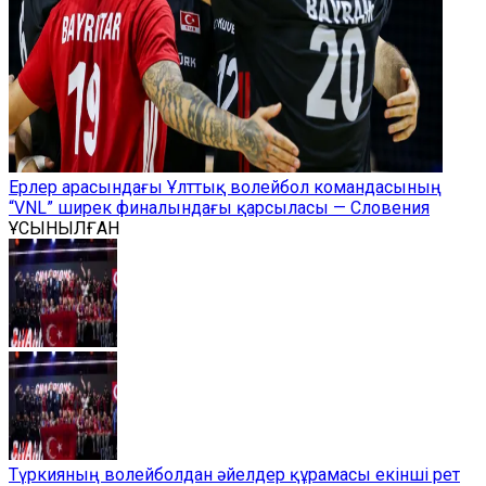
Ерлер арасындағы Ұлттық волейбол командасының
“VNL” ширек финалындағы қарсыласы — Словения
ҰСЫНЫЛҒАН
Түркияның волейболдан әйелдер құрамасы екінші рет