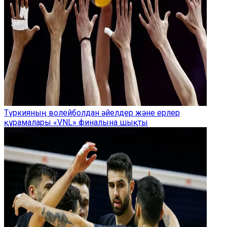
Түркияның волейболдан әйелдер және ерлер
құрамалары «VNL» финалына шықты