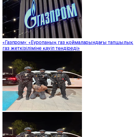
«Газпром»: «Еуропаның газ қоймаларындағы тапшылық
газ жеткізіліміне қауіп төндіреді»