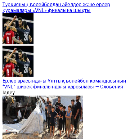
Түркияның волейболдан әйелдер және ерлер
құрамалары «VNL» финалына шықты
Ерлер арасындағы Ұлттық волейбол командасының
“VNL” ширек финалындағы қарсыласы — Словения
Іздеу