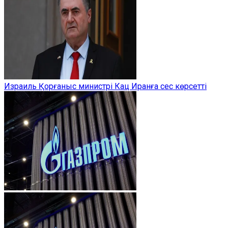
Израиль Қорғаныс министрі Кац Иранға сес көрсетті