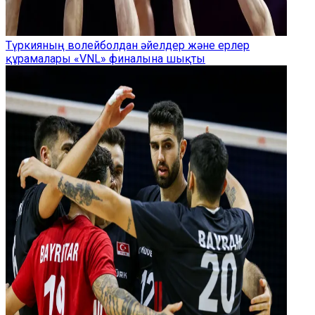
Түркияның волейболдан әйелдер және ерлер
құрамалары «VNL» финалына шықты