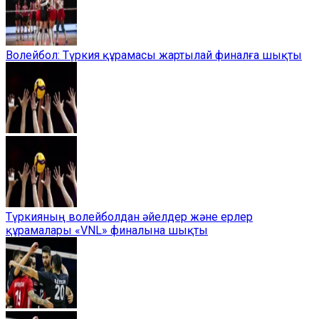
Волейбол: Түркия құрамасы жартылай финалға шықты
Түркияның волейболдан әйелдер және ерлер
құрамалары «VNL» финалына шықты