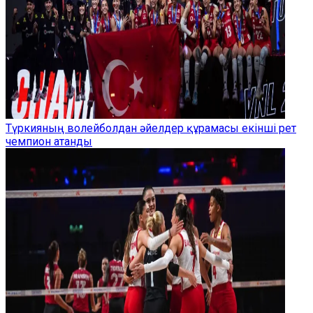
Түркияның волейболдан әйелдер құрамасы екінші рет
чемпион атанды