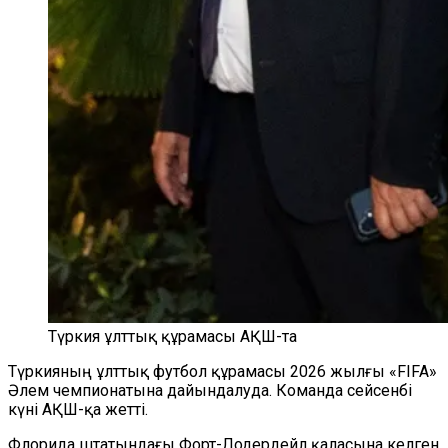
Түркия ұлттық құрамасы АҚШ-та
Түркияның ұлттық футбол құрамасы 2026 жылғы «FIFA»
Әлем чемпионатына дайындалуда. Команда сейсенбі
күні АҚШ-қа жетті.
Флорида штатындағы Форт-Лодердейл қаласына келген