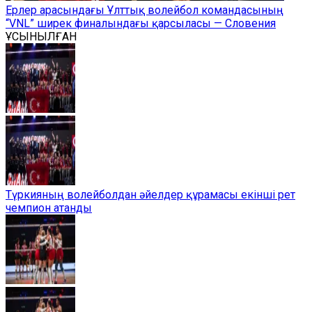
Ерлер арасындағы Ұлттық волейбол командасының
“VNL” ширек финалындағы қарсыласы — Словения
ҰСЫНЫЛҒАН
Түркияның волейболдан әйелдер құрамасы екінші рет
чемпион атанды