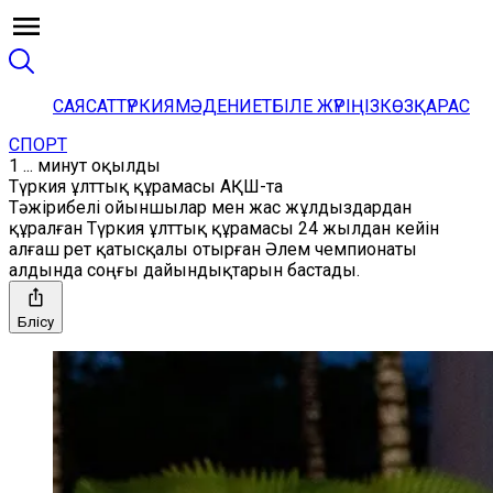
САЯСАТ
ТҮРКИЯ
МӘДЕНИЕТ
БІЛЕ ЖҮРІҢІЗ
КӨЗҚАРАС
СПОРТ
1 ... минут оқылды
Түркия ұлттық құрамасы АҚШ-та
Тәжірибелі ойыншылар мен жас жұлдыздардан
құралған Түркия ұлттық құрамасы 24 жылдан кейін
алғаш рет қатысқалы отырған Әлем чемпионаты
алдында соңғы дайындықтарын бастады.
Бөлісу