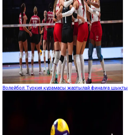
Волейбол: Түркия құрамасы жартылай финалға шықты