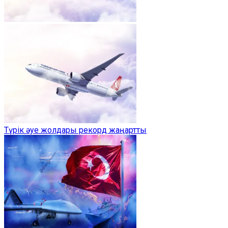
Түрік әуе жолдары рекорд жаңартты