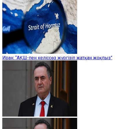
Иран: “АҚШ-пен келіссөз жүргізіп жатқан жоқпыз”