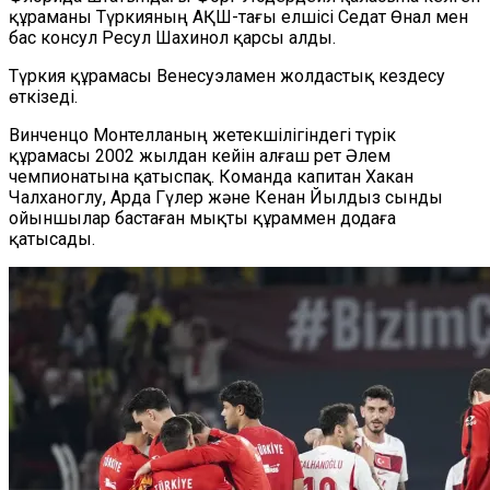
құраманы Түркияның АҚШ-тағы елшісі Седат Өнал мен
бас консул Ресул Шахинол қарсы алды.
Түркия құрамасы Венесуэламен жолдастық кездесу
өткізеді.
Винченцо Монтелланың жетекшілігіндегі түрік
құрамасы 2002 жылдан кейін алғаш рет Әлем
чемпионатына қатыспақ. Команда капитан Хакан
Чалханоглу, Арда Гүлер және Кенан Йылдыз сынды
ойыншылар бастаған мықты құраммен додаға
қатысады.