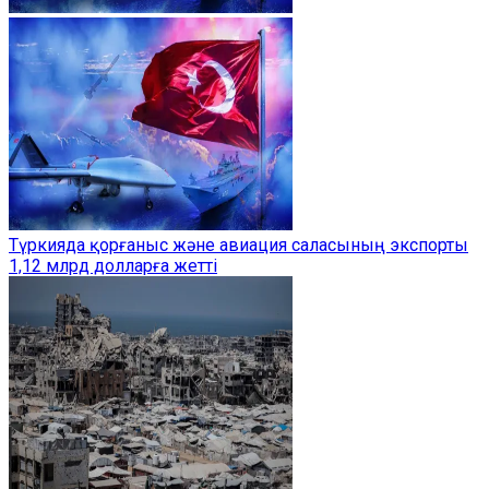
Түркияда қорғаныс және авиация саласының экспорты
1,12 млрд долларға жетті