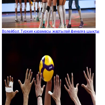
Волейбол: Түркия құрамасы жартылай финалға шықты