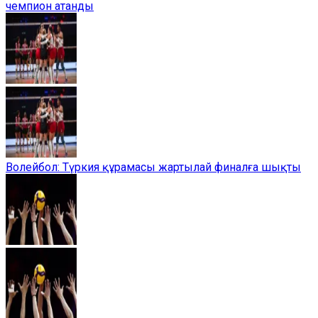
чемпион атанды
Волейбол: Түркия құрамасы жартылай финалға шықты