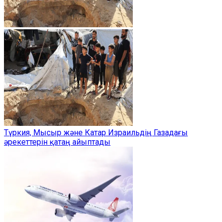
Түркия, Мысыр және Катар Израильдің Газадағы
әрекеттерін қатаң айыптады