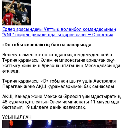
Ерлер арасындағы Ұлттық волейбол командасының
“VNL” ширек финалындағы қарсыласы — Словения
«D» тобы көпшіліктің басты назарында
Венесуэламен өтетін жолдастық кездесуден кейін
Түркия құрамасы Әлем чемпионатына арналған оқу-
жаттығу жиынын Аризона штатының Меса қаласында
өткізеді.
Түркия құрамасы «D» тобынан шығу үшін Австралия,
Парагвай және АҚШ құрамаларымен бақ сынасады.
АҚШ, Канада және Мексика бірлесіп ұйымдастыратын,
48 құрама қатысатын Әлем чемпионаты 11 маусымда
басталып, 19 шілдеге дейін жалғаспақ.
ҰСЫНЫЛҒАН