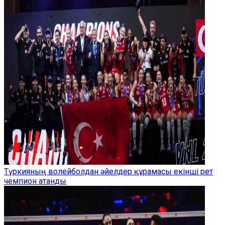
Түркияның волейболдан әйелдер құрамасы екінші рет
чемпион атанды