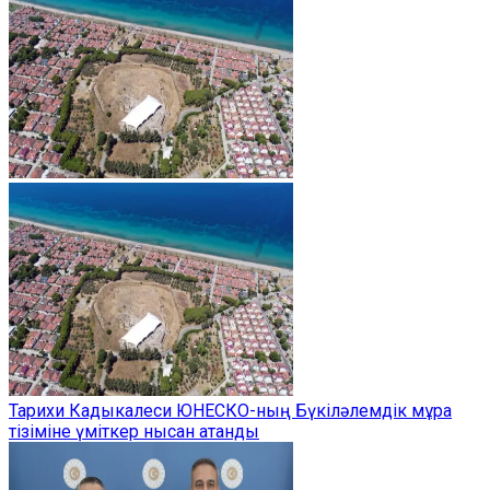
Тарихи Кадыкалеси ЮНЕСКО-ның Бүкіләлемдік мұра
тізіміне үміткер нысан атанды