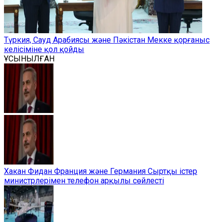
Түркия, Сауд Арабиясы және Пәкістан Мекке қорғаныс
келісіміне қол қойды
ҰСЫНЫЛҒАН
Хакан Фидан Франция және Германия Сыртқы істер
министрлерімен телефон арқылы сөйлесті