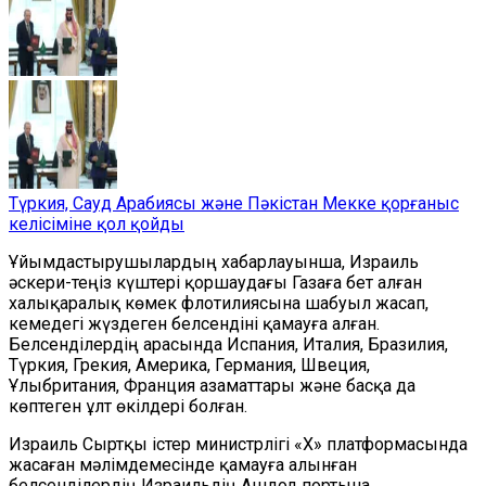
Түркия, Сауд Арабиясы және Пәкістан Мекке қорғаныс
келісіміне қол қойды
Ұйымдастырушылардың хабарлауынша, Израиль
әскери-теңіз күштері қоршаудағы Газаға бет алған
халықаралық көмек флотилиясына шабуыл жасап,
кемедегі жүздеген белсендіні қамауға алған.
Белсенділердің арасында Испания, Италия, Бразилия,
Түркия, Грекия, Америка, Германия, Швеция,
Ұлыбритания, Франция азаматтары және басқа да
көптеген ұлт өкілдері болған.
Израиль Сыртқы істер министрлігі «X» платформасында
жасаған мәлімдемесінде қамауға алынған
белсенділердің Израильдің Ашдод портына