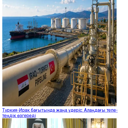
Түркия-Ирак бағытында жаңа үдеріс: Алаңдағы тепе-
теңдік өзгереді