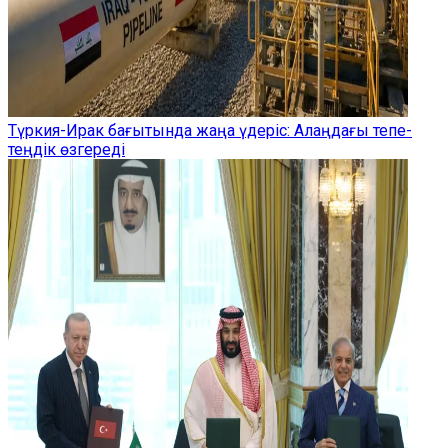
Түркия-Ирак бағытында жаңа үдеріс: Алаңдағы тепе-
теңдік өзгереді