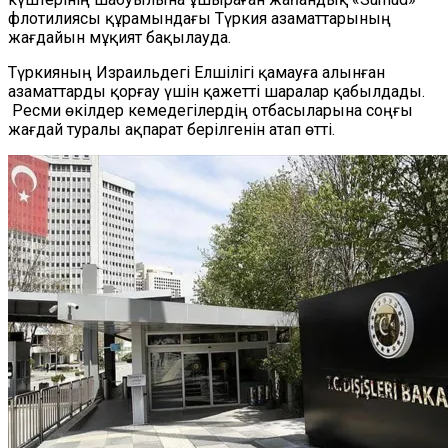
флотилиясы құрамындағы Түркия азаматтарының
жағдайын мұқият бақылауда.
Түркияның Израильдегі Елшілігі қамауға алынған
азаматтарды қорғау үшін қажетті шаралар қабылдады.
Ресми өкілдер кемедегілердің отбасыларына соңғы
жағдай туралы ақпарат берілгенін атап өтті.