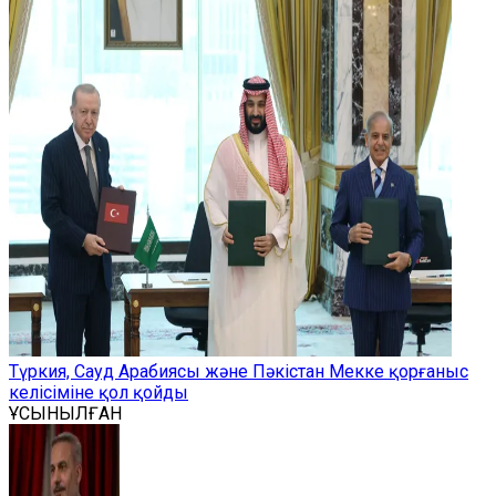
Түркия, Сауд Арабиясы және Пәкістан Мекке қорғаныс
келісіміне қол қойды
ҰСЫНЫЛҒАН