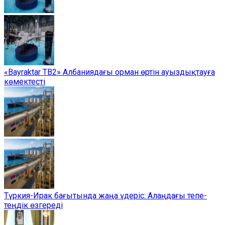
«Bayraktar TB2» Албаниядағы орман өртін ауыздықтауға
көмектесті
Түркия-Ирак бағытында жаңа үдеріс: Алаңдағы тепе-
теңдік өзгереді