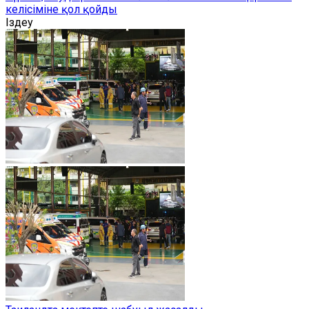
келісіміне қол қойды
Іздеу