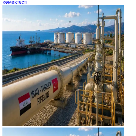
көмектесті