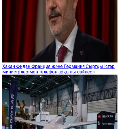
Хакан Фидан Франция және Германия Сыртқы істер
министрлерімен телефон арқылы сөйлесті