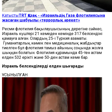
Қатысты
TRT Қазақ - «Израильдің Газа флотилиясына
жасаған шабуылы «террорлық әрекет»
Ресми флотилия бақылаушысының дерегіне сәйкес,
Израиль күштері 21 кемеден кемінде 317 белсендіні
қамауға алған. Олардың 25-і Түркия азаматы.
Гуманитарлық көмек пен медициналық жабдықтар
тиелген бұл флотилия тамыз айының соңында жолға
шыққан болатын. Флотилия құрамында 45-тен астам
елден 532 ерікті және 50-ден астам кеме бар.
Израиль белсенділерді елден шығарады
ҰСЫНЫЛҒАН