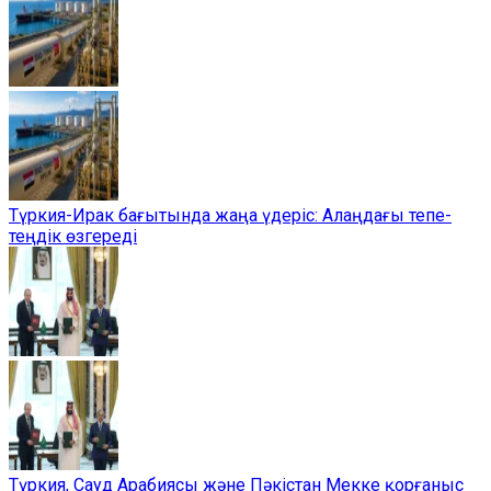
Түркия-Ирак бағытында жаңа үдеріс: Алаңдағы тепе-
теңдік өзгереді
Түркия, Сауд Арабиясы және Пәкістан Мекке қорғаныс