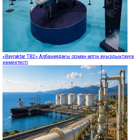
«Bayraktar TB2» Албаниядағы орман өртін ауыздықтауға
көмектесті