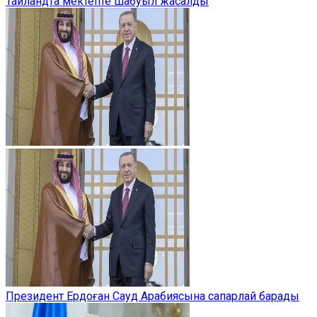
Таиландта мектепте шабуыл жасалды
Президент Ердоған Сауд Арабиясына сапарлай барады