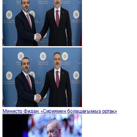
Министр Фидан: «Сириямен болашағымыз ортақ»