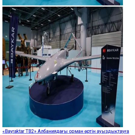
«Bayraktar TB2» Албаниядағы орман өртін ауыздықтауға