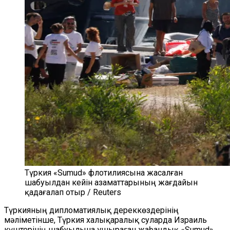
Түркия «Sumud» флотилиясына жасалған
шабуылдан кейін азаматтарының жағдайын
қадағалап отыр / Reuters
Түркияның дипломатиялық дереккөздерінің
мәліметінше, Түркия халықаралық суларда Израиль
күштерінің шабуылына ұшыраған жаһандық «Sumud»