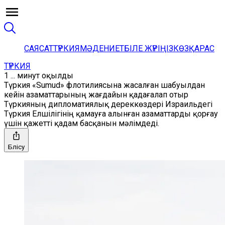
САЯСАТ
ТҮРКИЯ
МӘДЕНИЕТ
БІЛЕ ЖҮРІҢІЗ
КӨЗҚАРАС
ТҮРКИЯ
1 ... минут оқылды
Түркия «Sumud» флотилиясына жасалған шабуылдан
кейін азаматтарының жағдайын қадағалап отыр
Түркияның дипломатиялық дереккөздері Израильдегі
Түркия Елшілігінің қамауға алынған азаматтарды қорғау
үшін қажетті қадам басқанын мәлімдеді.
Бөлісу