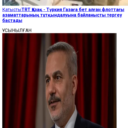
Қатысты
TRT Қазақ - Түркия Газаға бет алған флоттағы
азаматтарының тұтқындалуына байланысты тергеу
бастады
ҰСЫНЫЛҒАН