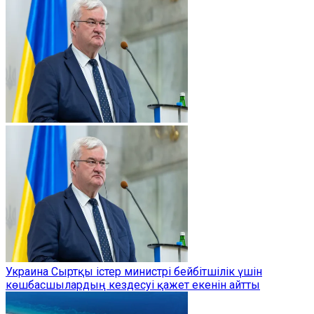
Украина Сыртқы істер министрі бейбітшілік үшін
көшбасшылардың кездесуі қажет екенін айтты