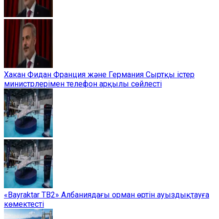
Хакан Фидан Франция және Германия Сыртқы істер
министрлерімен телефон арқылы сөйлесті
«Bayraktar TB2» Албаниядағы орман өртін ауыздықтауға
көмектесті