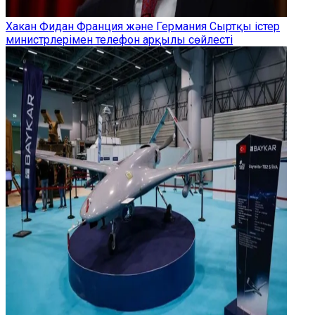
Хакан Фидан Франция және Германия Сыртқы істер
министрлерімен телефон арқылы сөйлесті