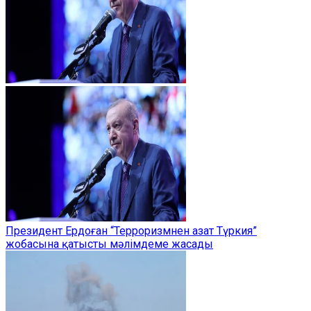
Президент Ердоған “Терроризмнен азат Түркия”
жобасына қатысты мәлімдеме жасады