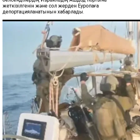
жеткізілгенін және сол жерден Еуропаға
депортацияланатынын хабарлады.