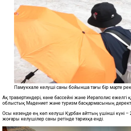
Памуккале келуші саны бойынша тағы бір мәрте ре
Ақ травертиндері, көне бассейні және Иераполис ежелгі
облыстық Мәдениет және туризм басқармасының деректер
Осы кезеңде ең көп келуші Құрбан айттың үшінші күні – 2
жоғары келушілер саны ретінде тарихқа енді.