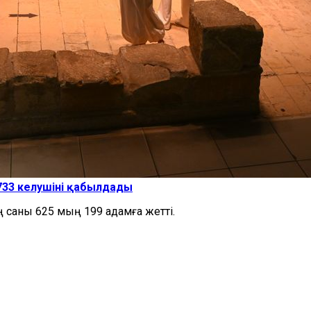
 733 келушіні қабылдады
саны 625 мың 199 адамға жетті.