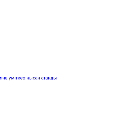
іне үміткер нысан атанды