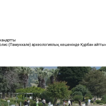
жаңартты
олис (Памуккале) археологиялық кешенінде Құрбан айттың