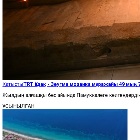
Қатысты
TRT Қазақ - Зеугма мозаика мұражайы 49 мың
Жылдың алғашқы бес айында Памуккалеге келгендердің 
ҰСЫНЫЛҒАН