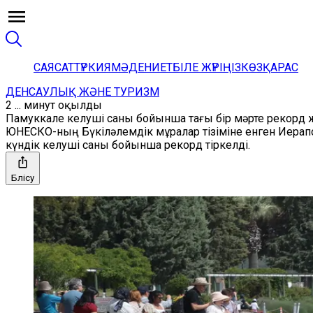
САЯСАТ
ТҮРКИЯ
МӘДЕНИЕТ
БІЛЕ ЖҮРІҢІЗ
КӨЗҚАРАС
ДЕНСАУЛЫҚ ЖӘНЕ ТУРИЗМ
2 ... минут оқылды
Памуккале келуші саны бойынша тағы бір мәрте рекорд 
ЮНЕСКО-ның Бүкіләлемдік мұралар тізіміне енген Иерап
күндік келуші саны бойынша рекорд тіркелді.
Бөлісу