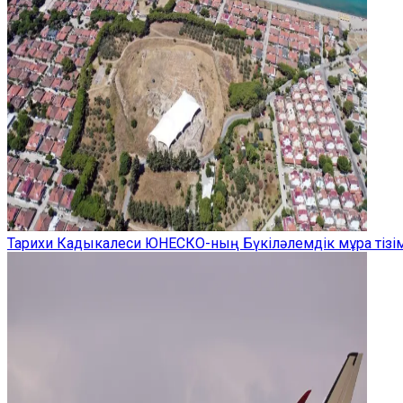
Тарихи Кадыкалеси ЮНЕСКО-ның Бүкіләлемдік мұра тізім