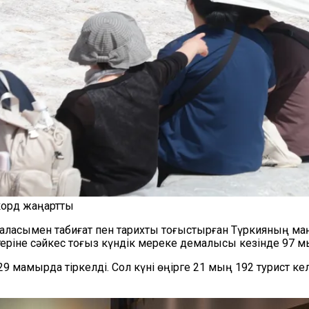
корд жаңартты
 қаласымен табиғат пен тарихты тоғыстырған Түркияның м
іне сәйкес тоғыз күндік мереке демалысы кезінде 97 мы
9 мамырда тіркелді. Сол күні өңірге 21 мың 192 турист ке