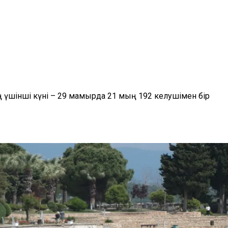
 үшінші күні – 29 мамырда 21 мың 192 келушімен бір