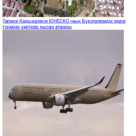
Тарихи Кадыкалеси ЮНЕСКО-ның Бүкіләлемдік мұра
тізіміне үміткер нысан атанды