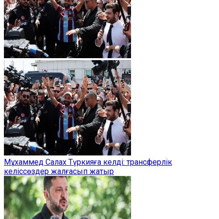
Мұхаммед Салах Түркияға келді: трансферлік
келіссөздер жалғасып жатыр