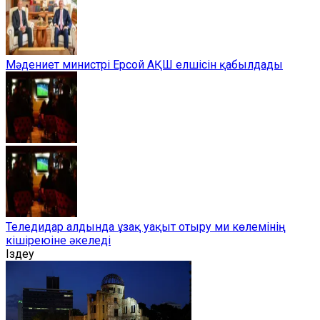
Мәдениет министрі Ерсой АҚШ елшісін қабылдады
Теледидар алдында ұзақ уақыт отыру ми көлемінің
кішіреюіне әкеледі
Іздеу