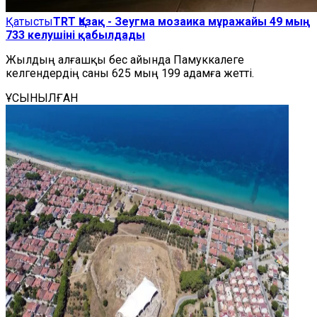
Қатысты
TRT Қазақ - Зеугма мозаика мұражайы 49 мың
733 келушіні қабылдады
Жылдың алғашқы бес айында Памуккалеге
келгендердің саны 625 мың 199 адамға жетті.
ҰСЫНЫЛҒАН