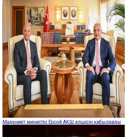
Мәдениет министрі Ерсой АҚШ елшісін қабылдады