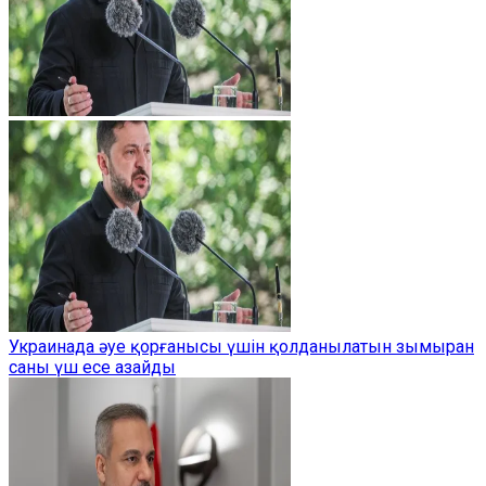
Украинада әуе қорғанысы үшін қолданылатын зымыран
саны үш есе азайды