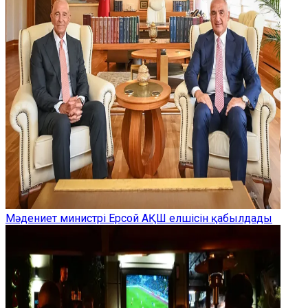
Мәдениет министрі Ерсой АҚШ елшісін қабылдады