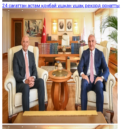
24 сағаттан астам қонбай ұшқан ұшақ рекорд орнатты