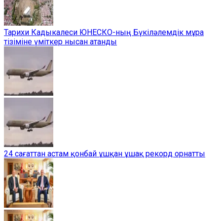
Тарихи Кадыкалеси ЮНЕСКО-ның Бүкіләлемдік мұра
тізіміне үміткер нысан атанды
24 сағаттан астам қонбай ұшқан ұшақ рекорд орнатты