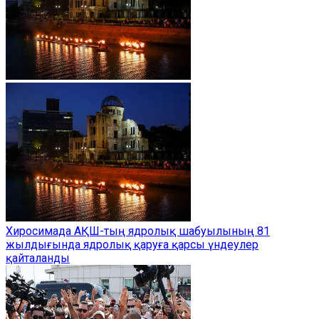
Хиросимада АҚШ-тың ядролық шабуылының 81
жылдығында ядролық қаруға қарсы үндеулер
қайталанды