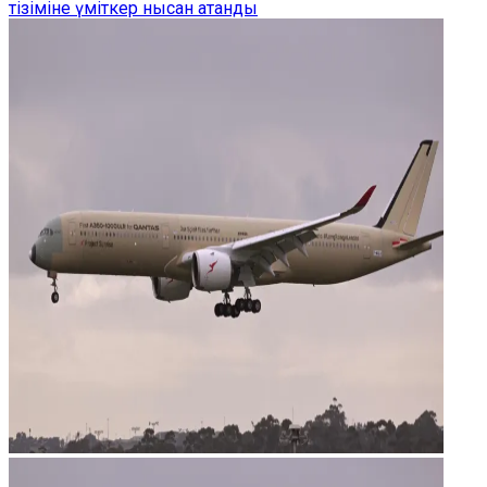
тізіміне үміткер нысан атанды