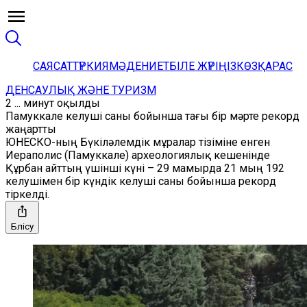
САЯСАТ
ТҮРКИЯ
МӘДЕНИЕТ
БІЛЕ ЖҮРІҢІЗ
КӨЗҚАРАС
ДЕНСАУЛЫҚ ЖӘНЕ ТУРИЗМ
2 ... минут оқылды
Памуккале келуші саны бойынша тағы бір мәрте рекорд
жаңартты
ЮНЕСКО-ның Бүкіләлемдік мұралар тізіміне енген
Иераполис (Памуккале) археологиялық кешенінде
Құрбан айттың үшінші күні – 29 мамырда 21 мың 192
келушімен бір күндік келуші саны бойынша рекорд
тіркелді.
Бөлісу