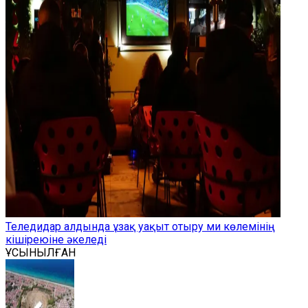
Теледидар алдында ұзақ уақыт отыру ми көлемінің
кішіреюіне әкеледі
ҰСЫНЫЛҒАН