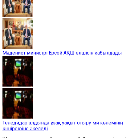
Мәдениет министрі Ерсой АҚШ елшісін қабылдады
Теледидар алдында ұзақ уақыт отыру ми көлемінің
кішіреюіне әкеледі