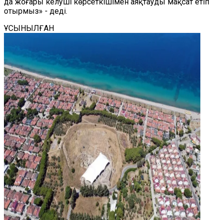
да жоғары келуші көрсеткішімен аяқтауды мақсат етіп
отырмыз» - деді.
ҰСЫНЫЛҒАН