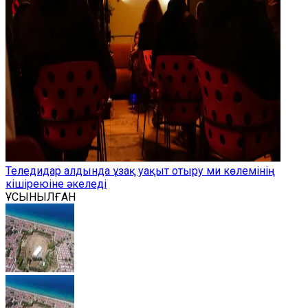
Теледидар алдында ұзақ уақыт отыру ми көлемінің
кішіреюіне әкеледі
ҰСЫНЫЛҒАН