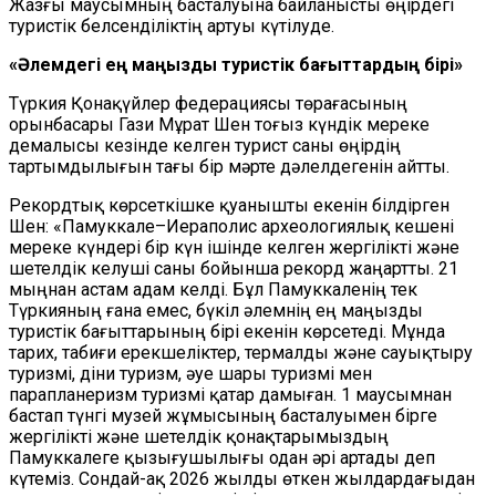
Жазғы маусымның басталуына байланысты өңірдегі
туристік белсенділіктің артуы күтілуде.
«Әлемдегі ең маңызды туристік бағыттардың бірі»
Түркия Қонақүйлер федерациясы төрағасының
орынбасары Гази Мұрат Шен тоғыз күндік мереке
демалысы кезінде келген турист саны өңірдің
тартымдылығын тағы бір мәрте дәлелдегенін айтты.
Рекордтық көрсеткішке қуанышты екенін білдірген
Шен: «Памуккале–Иераполис археологиялық кешені
мереке күндері бір күн ішінде келген жергілікті және
шетелдік келуші саны бойынша рекорд жаңартты. 21
мыңнан астам адам келді. Бұл Памуккаленің тек
Түркияның ғана емес, бүкіл әлемнің ең маңызды
туристік бағыттарының бірі екенін көрсетеді. Мұнда
тарих, табиғи ерекшеліктер, термалды және сауықтыру
туризмі, діни туризм, әуе шары туризмі мен
парапланеризм туризмі қатар дамыған. 1 маусымнан
бастап түнгі музей жұмысының басталуымен бірге
жергілікті және шетелдік қонақтарымыздың
Памуккалеге қызығушылығы одан әрі артады деп
күтеміз. Сондай-ақ 2026 жылды өткен жылдардағыдан