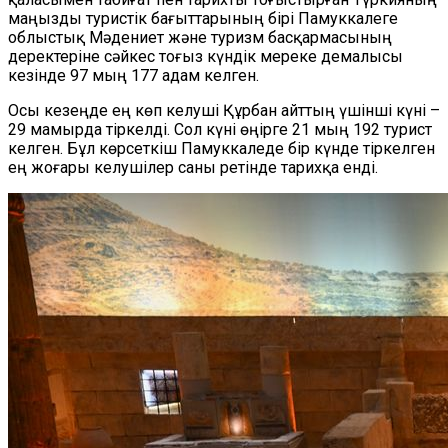
маңызды туристік бағыттарының бірі Памуккалеге
облыстық Мәдениет және туризм басқармасының
деректеріне сәйкес тоғыз күндік мереке демалысы
кезінде 97 мың 177 адам келген.
Осы кезеңде ең көп келуші Құрбан айттың үшінші күні –
29 мамырда тіркелді. Сол күні өңірге 21 мың 192 турист
келген. Бұл көрсеткіш Памуккаледе бір күнде тіркелген
ең жоғары келушілер саны ретінде тарихқа енді.