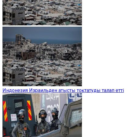
Индонезия Израильден атысты тоқтатуды талап етті