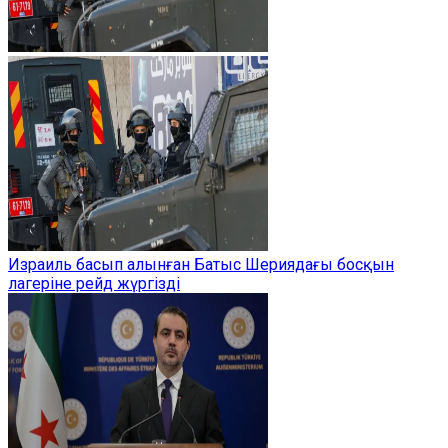
Израиль басып алынған Батыс Шериядағы босқын
лагеріне рейд жүргізді