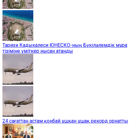
Тарихи Кадыкалеси ЮНЕСКО-ның Бүкіләлемдік мұра
тізіміне үміткер нысан атанды
24 сағаттан астам қонбай ұшқан ұшақ рекорд орнатты