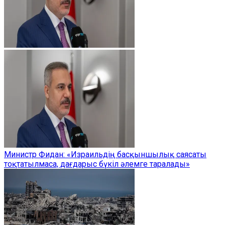
Министр Фидан: «Израильдің басқыншылық саясаты
тоқтатылмаса, дағдарыс бүкіл әлемге таралады»