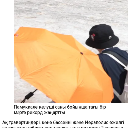
Памуккале келуші саны бойынша тағы бір
мәрте рекорд жаңартты
Ақ травертиндері, көне бассейні және Иераполис ежелгі
қаласымен табиғат пен тарихты тоғыстырған Түркияның