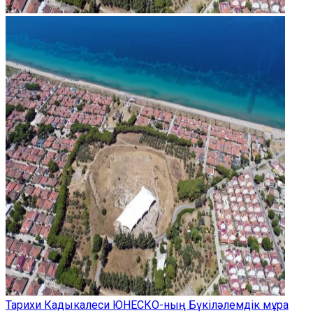
Тарихи Кадыкалеси ЮНЕСКО-ның Бүкіләлемдік мұра