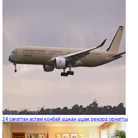
24 сағаттан астам қонбай ұшқан ұшақ рекорд орнатты