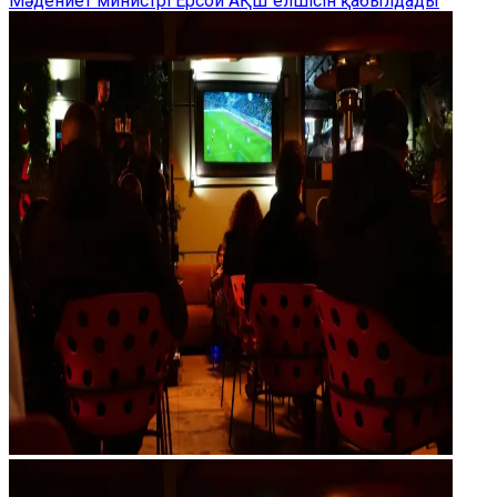
Мәдениет министрі Ерсой АҚШ елшісін қабылдады