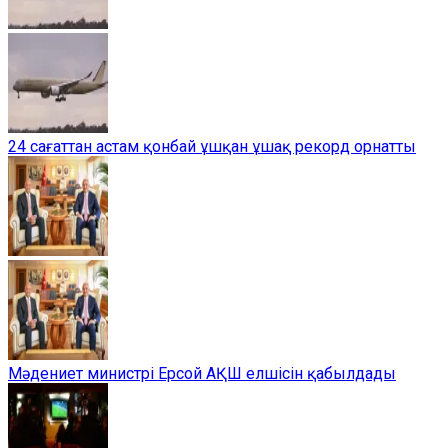
24 сағаттан астам қонбай ұшқан ұшақ рекорд орнатты
Мәдениет министрі Ерсой АҚШ елшісін қабылдады