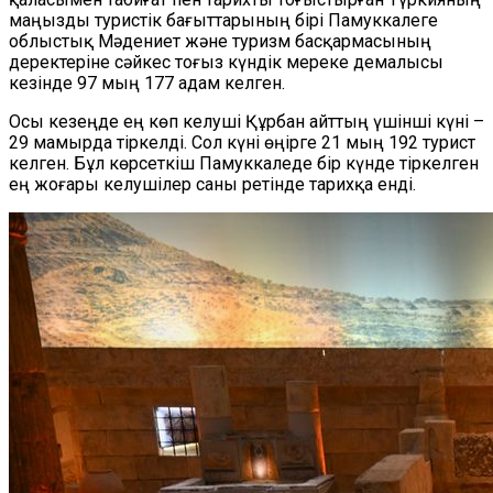
маңызды туристік бағыттарының бірі Памуккалеге
облыстық Мәдениет және туризм басқармасының
деректеріне сәйкес тоғыз күндік мереке демалысы
кезінде 97 мың 177 адам келген.
Осы кезеңде ең көп келуші Құрбан айттың үшінші күні –
29 мамырда тіркелді. Сол күні өңірге 21 мың 192 турист
келген. Бұл көрсеткіш Памуккаледе бір күнде тіркелген
ең жоғары келушілер саны ретінде тарихқа енді.