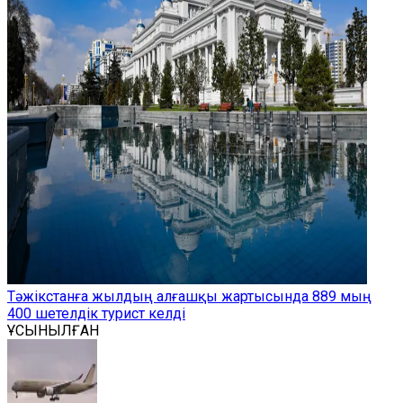
Тәжікстанға жылдың алғашқы жартысында 889 мың
400 шетелдік турист келді
ҰСЫНЫЛҒАН