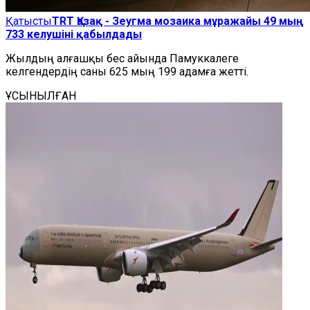
Қатысты
TRT Қазақ - Зеугма мозаика мұражайы 49 мың
733 келушіні қабылдады
Жылдың алғашқы бес айында Памуккалеге
келгендердің саны 625 мың 199 адамға жетті.
ҰСЫНЫЛҒАН