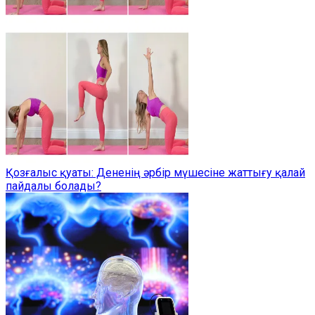
Қозғалыс қуаты: Дененің әрбір мүшесіне жаттығу қалай
пайдалы болады?