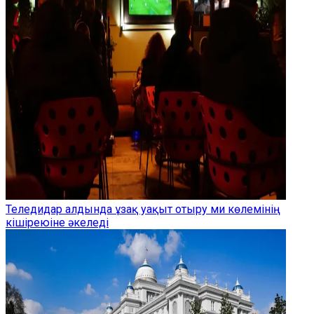
Теледидар алдында ұзақ уақыт отыру ми көлемінің
кішіреюіне әкеледі