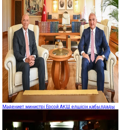
Мәдениет министрі Ерсой АҚШ елшісін қабылдады