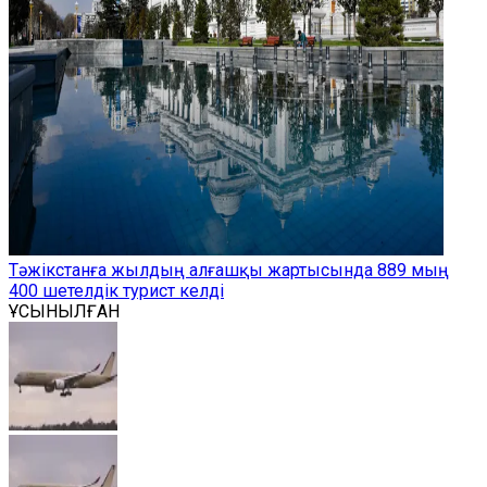
Тәжікстанға жылдың алғашқы жартысында 889 мың
400 шетелдік турист келді
ҰСЫНЫЛҒАН