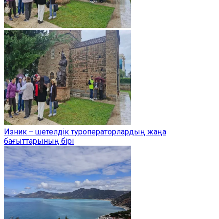
Изник ̶ шетелдік туроператорлардың жаңа
бағыттарының бірі