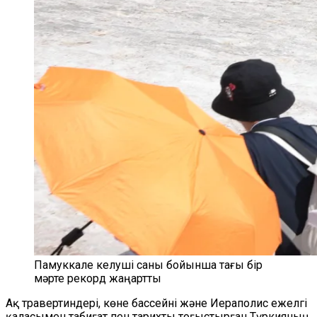
Памуккале келуші саны бойынша тағы бір
мәрте рекорд жаңартты
Ақ травертиндері, көне бассейні және Иераполис ежелгі
қаласымен табиғат пен тарихты тоғыстырған Түркияның