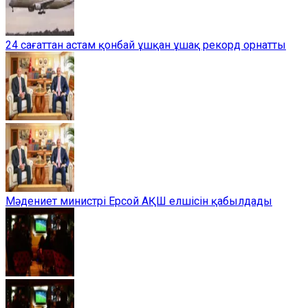
24 сағаттан астам қонбай ұшқан ұшақ рекорд орнатты
Мәдениет министрі Ерсой АҚШ елшісін қабылдады