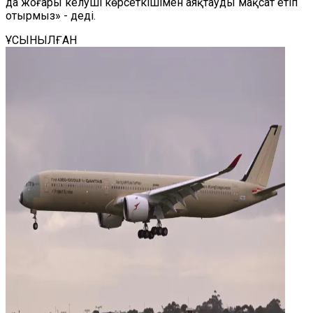
да жоғары келуші көрсеткішімен аяқтауды мақсат етіп
отырмыз» - деді.
ҰСЫНЫЛҒАН