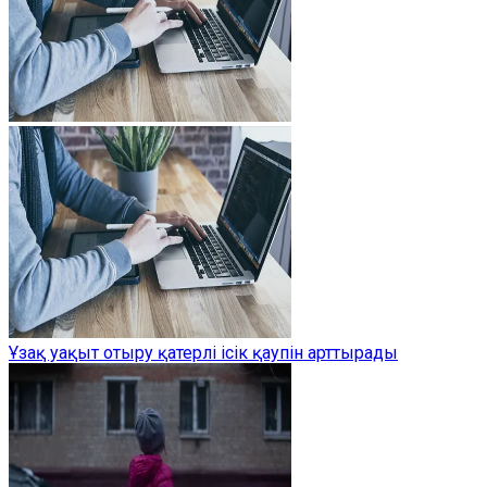
Ұзақ уақыт отыру қатерлі ісік қаупін арттырады