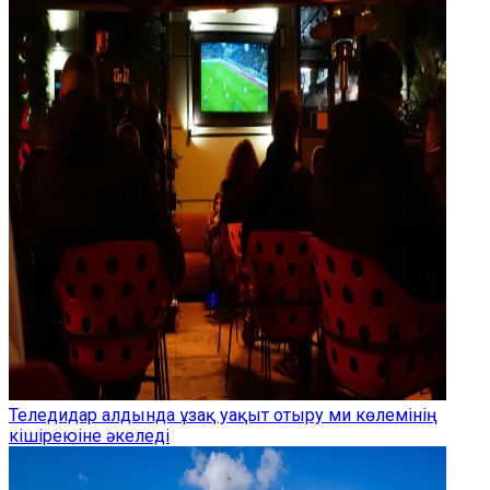
Теледидар алдында ұзақ уақыт отыру ми көлемінің
кішіреюіне әкеледі