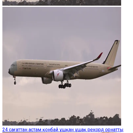
24 сағаттан астам қонбай ұшқан ұшақ рекорд орнатты