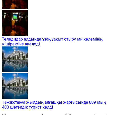
Теледидар алдында ұзақ уақыт отыру ми көлемінің
кішіреюіне әкеледі
Тәжікстанға жылдың алғашқы жартысында 889 мың
400 шетелдік турист келді