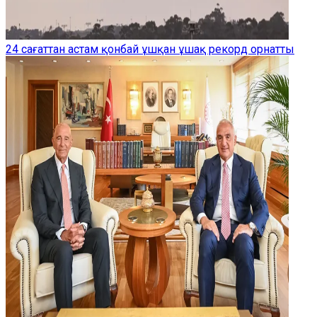
24 сағаттан астам қонбай ұшқан ұшақ рекорд орнатты