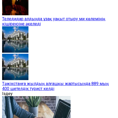
Теледидар алдында ұзақ уақыт отыру ми көлемінің
кішіреюіне әкеледі
Тәжікстанға жылдың алғашқы жартысында 889 мың
400 шетелдік турист келді
Іздеу