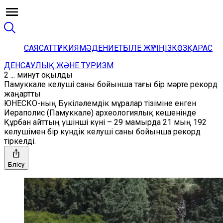
САЯСАТ
ТҮРКИЯ
МӘДЕНИЕТ
БІЛЕ ЖҮРІҢІЗ
КӨЗҚАРАС
ДЕНСАУЛЫҚ ЖӘНЕ ТУРИЗМ
2 ... минут оқылды
Памуккале келуші саны бойынша тағы бір мәрте рекорд
жаңартты
ЮНЕСКО-ның Бүкіләлемдік мұралар тізіміне енген
Иераполис (Памуккале) археологиялық кешенінде
Құрбан айттың үшінші күні – 29 мамырда 21 мың 192
келушімен бір күндік келуші саны бойынша рекорд
тіркелді.
Бөлісу