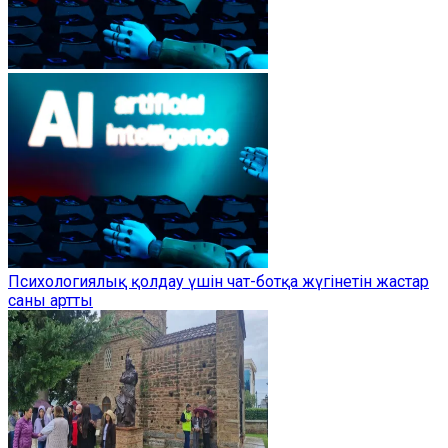
Психологиялық қолдау үшін чат-ботқа жүгінетін жастар
саны артты