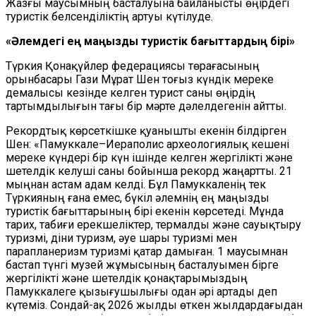
Жазғы маусымның басталуына байланысты өңірдегі
туристік белсенділіктің артуы күтілуде.
«Әлемдегі ең маңызды туристік бағыттардың бірі»
Түркия Қонақүйлер федерациясы төрағасының
орынбасары Гази Мұрат Шен тоғыз күндік мереке
демалысы кезінде келген турист саны өңірдің
тартымдылығын тағы бір мәрте дәлелдегенін айтты.
Рекордтық көрсеткішке қуанышты екенін білдірген
Шен: «Памуккале–Иераполис археологиялық кешені
мереке күндері бір күн ішінде келген жергілікті және
шетелдік келуші саны бойынша рекорд жаңартты. 21
мыңнан астам адам келді. Бұл Памуккаленің тек
Түркияның ғана емес, бүкіл әлемнің ең маңызды
туристік бағыттарының бірі екенін көрсетеді. Мұнда
тарих, табиғи ерекшеліктер, термалды және сауықтыру
туризмі, діни туризм, әуе шары туризмі мен
парапланеризм туризмі қатар дамыған. 1 маусымнан
бастап түнгі музей жұмысының басталуымен бірге
жергілікті және шетелдік қонақтарымыздың
Памуккалеге қызығушылығы одан әрі артады деп
күтеміз. Сондай-ақ 2026 жылды өткен жылдардағыдан