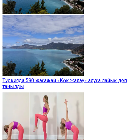
Түркияда 580 жағажай «Көк жалау» алуға лайық деп
танылды