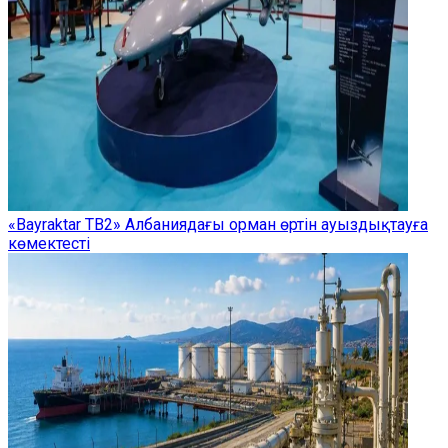
«Bayraktar TB2» Албаниядағы орман өртін ауыздықтауға
көмектесті