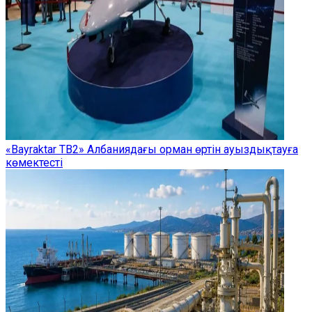
«Bayraktar TB2» Албаниядағы орман өртін ауыздықтауға
көмектесті