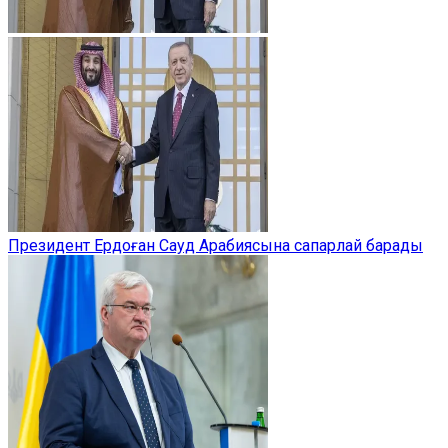
Президент Ердоған Сауд Арабиясына сапарлай барады