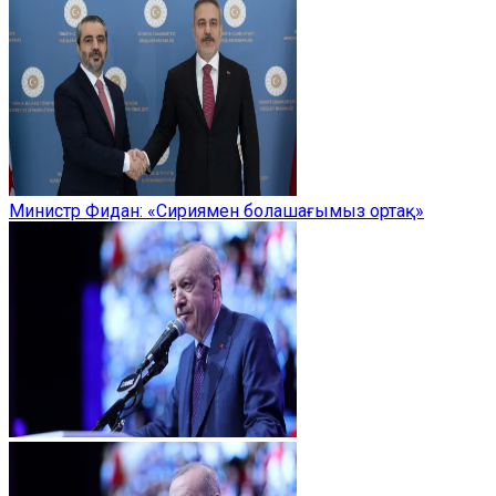
Министр Фидан: «Сириямен болашағымыз ортақ»