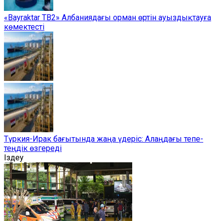
«Bayraktar TB2» Албаниядағы орман өртін ауыздықтауға
көмектесті
Түркия-Ирак бағытында жаңа үдеріс: Алаңдағы тепе-
теңдік өзгереді
Іздеу