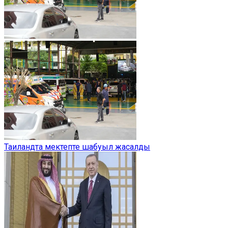
Таиландта мектепте шабуыл жасалды