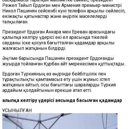
Режеп Тайып Ердоған мен Армения премьер-министрі
Никол Пашинян сейсенбі күні телефон арқылы сөйлесіп,
екіжақты қатынастар және өңірлік мәселелерді
талқылаған.
Президент Ердоған Анкара мен Ереван арасындағы
қалыпқа келтіру үдерісі екі ел арасында тікелей
сауданы іске қосуға бағытталған қадамдар арқылы
жалғасып жатқанын білдірді.
Әңгіме барысында Пашинян президент Ердоғанды
жуырда тойланған Құрбан айт мерекесімен құттықтады.
Ердоған Түркияның өз өңірінде бейбітшілік пен
тұрақтылықты қамтамасыз ету үшін жұмыс істеп
жатқанын айтып, осы бағыттағы шараларды Түркия
әрдайым қолдайтынын ерекше атап өтті.
Қалыпқа келтіру үдерісі аясында басылған қадамдар
ҰСЫНЫЛҒАН