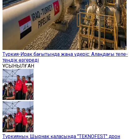
Түркия-Ирак бағытында жаңа үдеріс: Алаңдағы тепе-
теңдік өзгереді
ҰСЫНЫЛҒАН
Түркияның Шырнак қаласында "TEKNOFEST" дрон