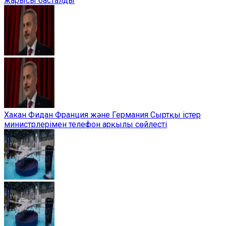
жарысы басталды
Хакан Фидан Франция және Германия Сыртқы істер
министрлерімен телефон арқылы сөйлесті