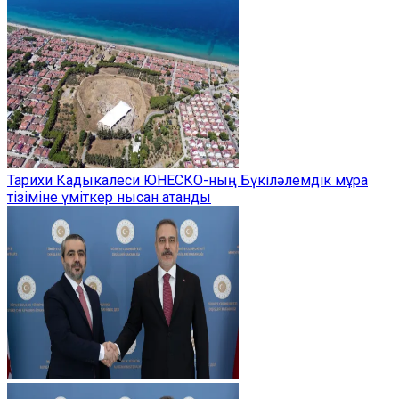
Тарихи Кадыкалеси ЮНЕСКО-ның Бүкіләлемдік мұра
тізіміне үміткер нысан атанды