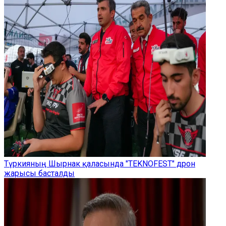
Түркияның Шырнак қаласында "TEKNOFEST" дрон
жарысы басталды