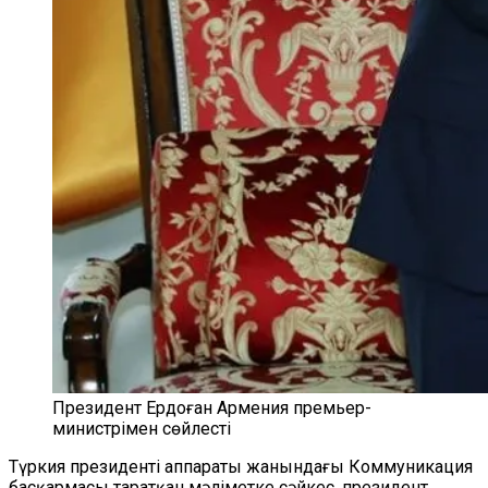
Президент Ердоған Армения премьер-
министрімен сөйлесті
Түркия президенті аппараты жанындағы Коммуникация
басқармасы таратқан мәліметке сәйкес, президент