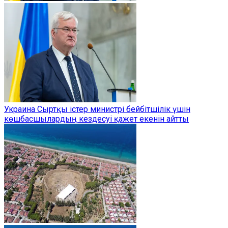
Украина Сыртқы істер министрі бейбітшілік үшін
көшбасшылардың кездесуі қажет екенін айтты