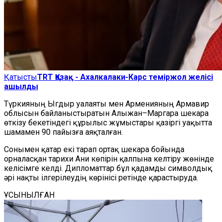
Қатысты
TRT Қазақ - Ахалкалаки-Карс теміржол желісі
ашылды
Түркияның Ыгдыр уалаяты мен Арменияның Армавир
облысын байланыстыратын Алыжан–Маргара шекара
өткізу бекетіндегі құрылыс жұмыстары қазіргі уақытта
шамамен 90 пайызға аяқталған.
Сонымен қатар екі тарап ортақ шекара бойында
орналасқан тарихи Ани көпірін қалпына келтіру жөнінде
келісімге келді. Дипломаттар бұл қадамды символдық
әрі нақты ілгерілеудің көрінісі ретінде қарастыруда.
ҰСЫНЫЛҒАН