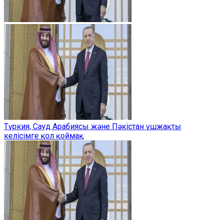
Түркия, Сауд Арабиясы және Пәкістан үшжақты
келісімге қол қоймақ