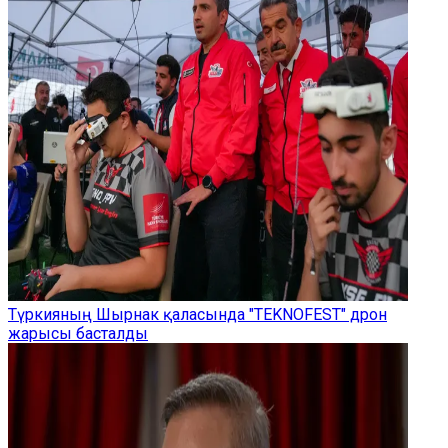
Түркияның Шырнак қаласында "TEKNOFEST" дрон
жарысы басталды