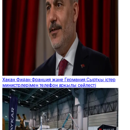
Хакан Фидан Франция және Германия Сыртқы істер
министрлерімен телефон арқылы сөйлесті