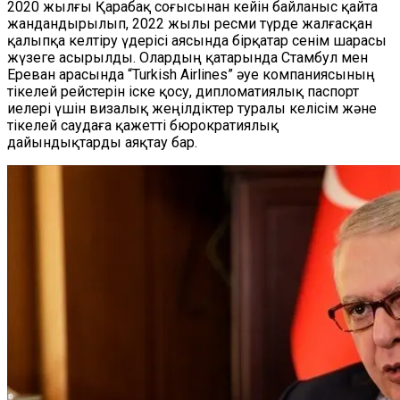
2020 жылғы Қарабақ соғысынан кейін байланыс қайта
жандандырылып, 2022 жылы ресми түрде жалғасқан
қалыпқа келтіру үдерісі аясында бірқатар сенім шарасы
жүзеге асырылды. Олардың қатарында Стамбул мен
Ереван арасында “Turkish Airlines” әуе компаниясының
тікелей рейстерін іске қосу, дипломатиялық паспорт
иелері үшін визалық жеңілдіктер туралы келісім және
тікелей саудаға қажетті бюрократиялық
дайындықтарды аяқтау бар.