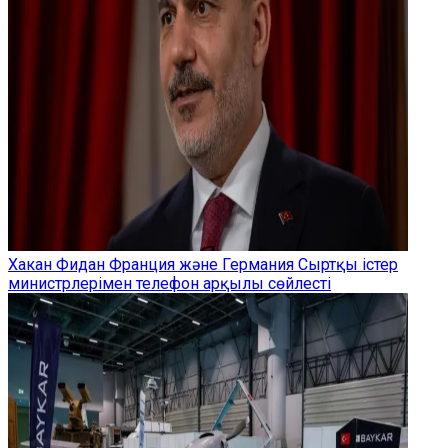
Хакан Фидан Франция және Германия Сыртқы істер
министрлерімен телефон арқылы сөйлесті