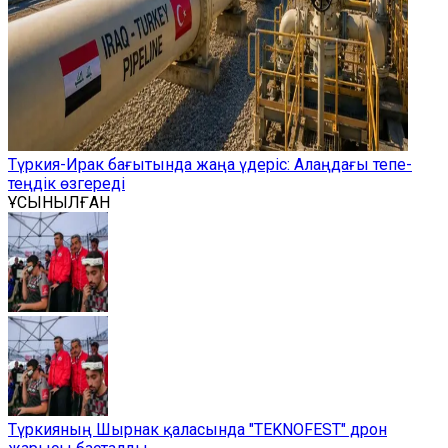
Түркия-Ирак бағытында жаңа үдеріс: Алаңдағы тепе-
теңдік өзгереді
ҰСЫНЫЛҒАН
Түркияның Шырнак қаласында "TEKNOFEST" дрон