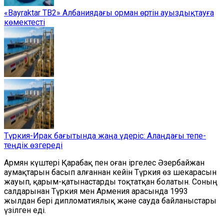
«Bayraktar TB2» Албаниядағы орман өртін ауыздықтауға
көмектесті
Түркия-Ирак бағытында жаңа үдеріс: Алаңдағы тепе-
теңдік өзгереді
Армян күштері Қарабақ пен оған іргелес Әзербайжан
аумақтарын басып алғаннан кейін Түркия өз шекарасын
жауып, қарым-қатынастарды тоқтатқан болатын. Соның
салдарынан Түркия мен Армения арасында 1993
жылдан бері дипломатиялық және сауда байланыстары
үзілген еді.