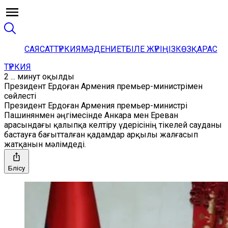
САЯСАТ
ТҮРКИЯ
МӘДЕНИЕТ
БІЛЕ ЖҮРІҢІЗ
КӨЗҚАРАС
ТҮРКИЯ
2 ... минут оқылды
Президент Ердоған Армения премьер-министрімен
сөйлесті
Президент Ердоған Армения премьер-министрі
Пашинянмен әңгімесінде Анкара мен Ереван
арасындағы қалыпқа келтіру үдерісінің тікелей сауданы
бастауға бағытталған қадамдар арқылы жалғасып
жатқанын мәлімдеді.
Бөлісу