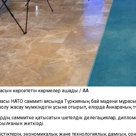
расын көрсететін көрмелер ашады / AA
асы НАТО саммиті аясында Түркияның бай мәдени мұрасы 
олу жасау мүмкіндігін ұсына отырып, елорда Анкараның т
ердің саммитке қатысатын шетелдік делегациялар, диплом
рылғанын жеткізді.
тіктерін, экономикалық және технологиялық дамуын, сон