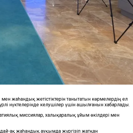
мен жаһандық жетістіктерін танытатын көрмелердің ел
үрлі нүктелерінде келушілер үшін ашылғанын хабарлады.
атиялық миссиялар, халықаралық ұйым өкілдері мен
дай-ақ жаһандық ауқымда жүргізіп жатқан