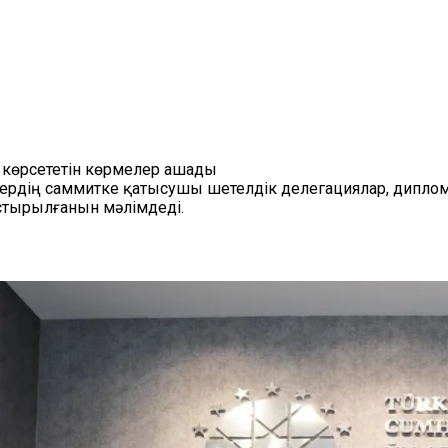
н көрсететін көрмелер ашады
ердің саммитке қатысушы шетелдік делегациялар, дипло
стырылғанын мәлімдеді.