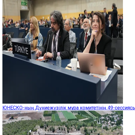
ЮНЕСКО-ның Дүниежүзілік мұра комитетінің 49-сессиясы