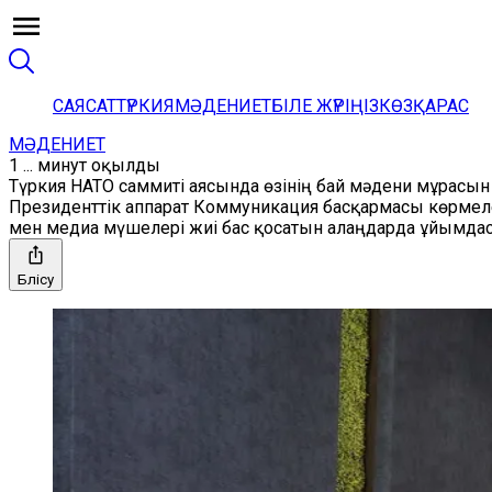
САЯСАТ
ТҮРКИЯ
МӘДЕНИЕТ
БІЛЕ ЖҮРІҢІЗ
КӨЗҚАРАС
МӘДЕНИЕТ
1 ... минут оқылды
Түркия НАТО саммиті аясында өзінің бай мәдени мұрасы
Президенттік аппарат Коммуникация басқармасы көрмел
мен медиа мүшелері жиі бас қосатын алаңдарда ұйымда
Бөлісу