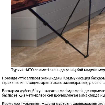
Түркия НАТО саммиті аясында өзінің бай мәдени мұ
Президенттік аппарат жанындағы Коммуникация басқарм
тарихына, инновацияларына және халықаралық үлесіне ш
Басқарма дүйсенбі күні жасаған мәлімдемесінде көрмел
баспасөз қызметкерлері көп шоғырланған аймақтарда құ
Көрмелер Түркияның мәдени мұрасын, халықаралық жетіс