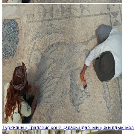
Түркияның Траллеис көне қаласында 2 мың жылдық моз