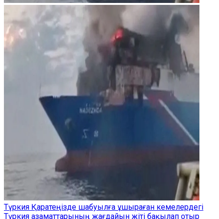
Түркия Қаратеңізде шабуылға ұшыраған кемелердегі
Түркия азаматтарының жағдайын жіті бақылап отыр