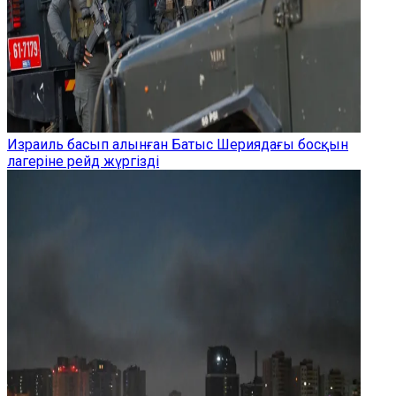
Израиль басып алынған Батыс Шериядағы босқын
лагеріне рейд жүргізді