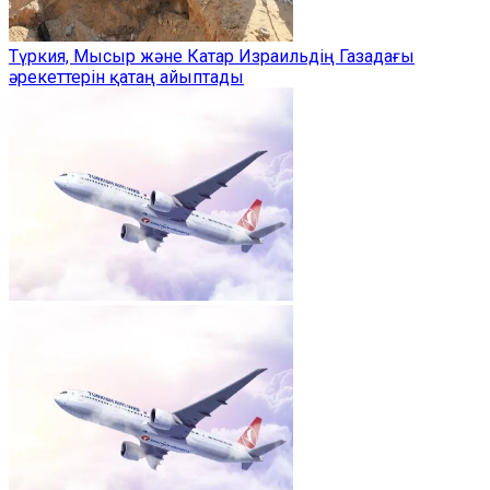
Түркия, Мысыр және Катар Израильдің Газадағы
әрекеттерін қатаң айыптады