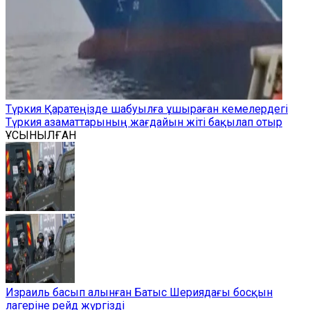
Түркия Қаратеңізде шабуылға ұшыраған кемелердегі
Түркия азаматтарының жағдайын жіті бақылап отыр
ҰСЫНЫЛҒАН
Израиль басып алынған Батыс Шериядағы босқын
лагеріне рейд жүргізді