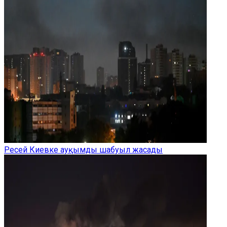
Ресей Киевке ауқымды шабуыл жасады