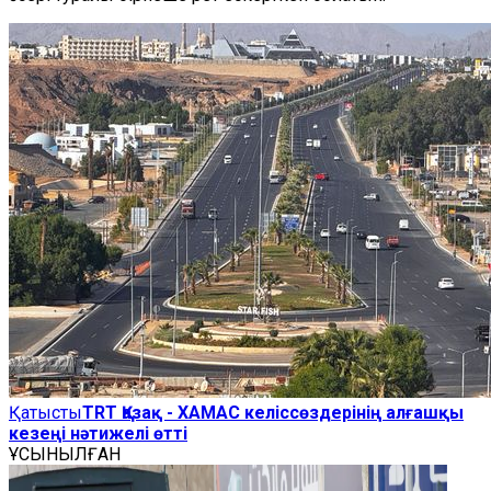
Қатысты
TRT Қазақ - ХАМАС келіссөздерінің алғашқы
кезеңі нәтижелі өтті
ҰСЫНЫЛҒАН