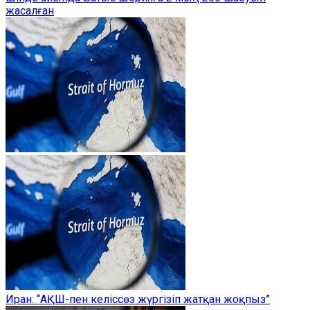
жасалған
Иран: “АҚШ-пен келіссөз жүргізіп жатқан жоқпыз”