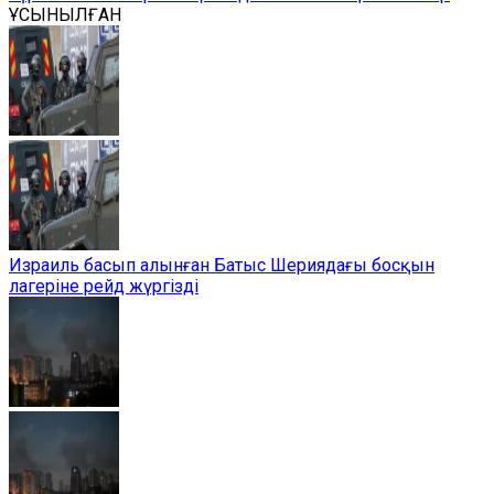
ҰСЫНЫЛҒАН
Израиль басып алынған Батыс Шериядағы босқын
лагеріне рейд жүргізді