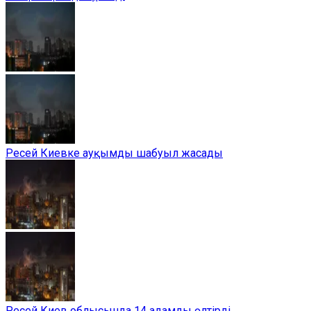
Ресей Киевке ауқымды шабуыл жасады
Ресей Киев облысында 14 адамды өлтірді