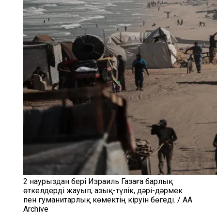
2 наурыздан бері Израиль Газаға барлық
өткелдерді жауып, азық-түлік, дәрі-дәрмек
пен гуманитарлық көмектің кіруін бөгеді. / AA
Archive