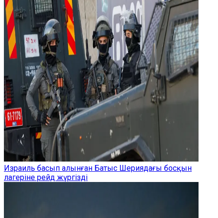
Израиль басып алынған Батыс Шериядағы босқын
лагеріне рейд жүргізді