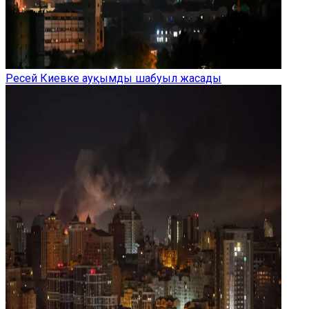
Ресей Киевке ауқымды шабуыл жасады