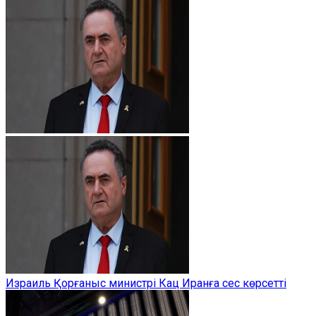
Израиль Қорғаныс министрі Кац Иранға сес көрсетті