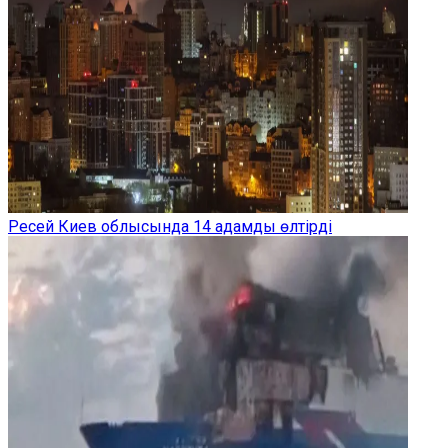
Ресей Киев облысында 14 адамды өлтірді