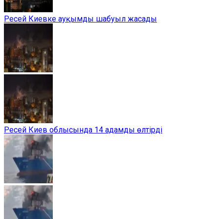
Ресей Киевке ауқымды шабуыл жасады
Ресей Киев облысында 14 адамды өлтірді