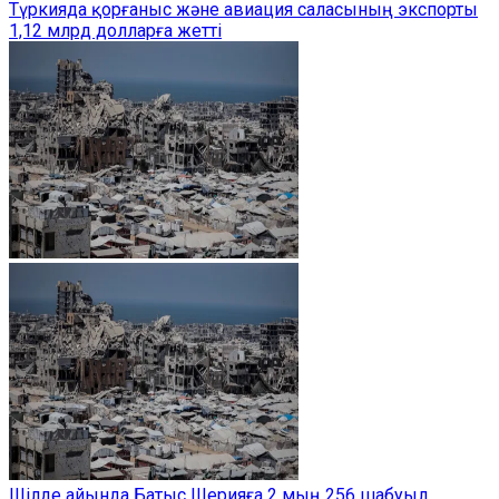
Түркияда қорғаныс және авиация саласының экспорты
1,12 млрд долларға жетті
Шілде айында Батыс Шерияға 2 мың 256 шабуыл