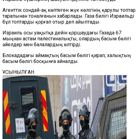
Агенттік сондай-ақ көптеген жүк көлігінің қарулы топтар
тарапынан тоналғанын хабарлады. Газа билігі Израильді
бұл топтарды қорғап отыр деп айыптады.
Израиль осы уақытқа дейін қоршаудағы Газада 67
мыңнан астам палестиналықты, олардың басым бөлігі
әйелдер мен балалардың өлтірді.
Блокададағы аймақтың басым бөлігі қирап, халықтың
басым бөлігі босқынға айналды.
ҰСЫНЫЛҒАН