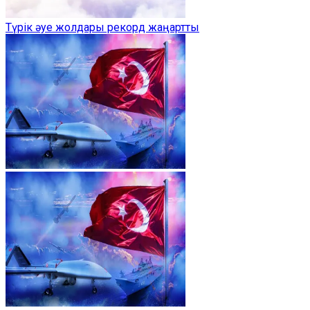
Түрік әуе жолдары рекорд жаңартты