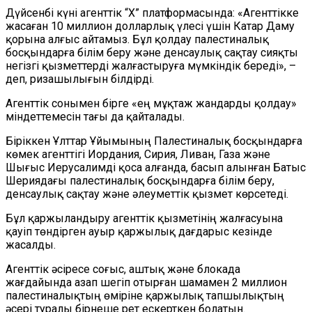
Дүйсенбі күні агенттік “X” платформасында: «Агенттікке
жасаған 10 миллион долларлық үлесі үшін Катар Даму
қорына алғыс айтамыз. Бұл қолдау палестиналық
босқындарға білім беру және денсаулық сақтау сияқты
негізгі қызметтерді жалғастыруға мүмкіндік береді», –
деп
,
ризашылығын білдірді.
Агенттік сонымен бірге «ең мұқтаж жандарды қолдау»
міндеттемесін тағы да қайталады.
Біріккен Ұлттар Ұйымының Палестиналық босқындарға
көмек агенттігі Иордания, Сирия, Ливан, Газа және
Шығыс Иерусалимді қоса алғанда, басып алынған Батыс
Шерияда
ғы
палестиналық босқындарға білім беру,
денсаулық сақтау және әлеуметтік қызмет
көрсетеді.
Бұл қаржыландыру
агенттік
қызметінің жалғасуына
қауіп төндірген ауыр қаржылық дағдарыс кезінде
жасалды.
Агенттік әсіресе соғыс, аштық және блокада
жағдайында азап шегіп отырған шамамен 2 миллион
палестиналықтың өміріне қаржылық тапшылықтың
әсері туралы
бірнеше рет ескерткен болатын.