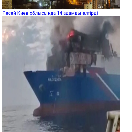
Ресей Киев облысында 14 адамды өлтірді