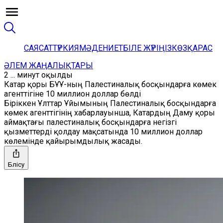
САЯСАТ
ТҮРКИЯ
МӘДЕНИЕТ
БІЛЕ ЖҮРІҢІЗ
КӨЗҚАРАС
ӘЛЕМ ЖАҢАЛЫҚТАРЫ
2 ... минут оқылды
Катар қоры БҰҰ-ның Палестиналық босқындарға көмек
агенттігіне 10 миллион доллар бөлді
Біріккен Ұлттар Ұйымының Палестиналық босқындарға
көмек агенттігінің хабарлауынша, Катардың Даму қоры
аймақтағы палестиналық босқындарға негізгі
қызметтерді қолдау мақсатында 10 миллион доллар
көлемінде қайырымдылық жасады.
Бөлісу