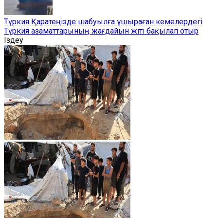
Түркия Қаратеңізде шабуылға ұшыраған кемелердегі
Түркия азаматтарының жағдайын жіті бақылап отыр
Іздеу