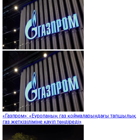
«Газпром»: «Еуропаның газ қоймаларындағы тапшылық
газ жеткізіліміне қауіп төндіреді»