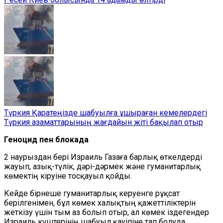
Түркия Қаратеңізде шабуылға ұшыраған кемелердегі
Түркия азаматтарының жағдайын жіті бақылап отыр
Геноцид пен блокада
2 наурыздан бері Израиль Газаға барлық өткелдерді
жауып, азық-түлік, дәрі-дәрмек және гуманитарлық
көмектің кіруіне тосқауыл қойды.
Кейде бірнеше гуманитарлық керуенге рұқсат
берілгенімен, бұл көмек халықтың қажеттіліктерін
жеткізу үшін тым аз болып отыр, ал көмек іздегендер
Израиль күштерінің шабуыл қауіпіне тап болуда.