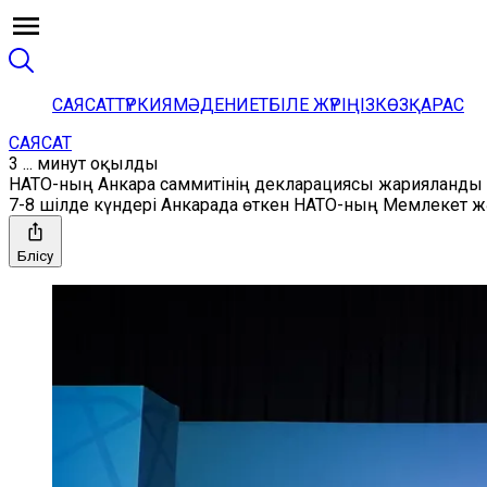
САЯСАТ
ТҮРКИЯ
МӘДЕНИЕТ
БІЛЕ ЖҮРІҢІЗ
КӨЗҚАРАС
САЯСАТ
3 ... минут оқылды
НАТО-ның Анкара саммитінің декларациясы жарияланды
7-8 шілде күндері Анкарада өткен НАТО-ның Мемлекет
Бөлісу