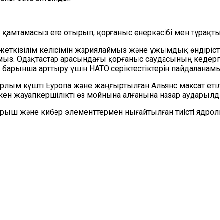
қамтамасыз ете отырып, қорғаныс өнеркәсібі мен тұрақты
а жеткізілім келісімін жариялаймыз және ұжымдық өндірі
аламыз. Одақтастар арасындағы қорғаныс саудасының ке
 барынша арттыру үшін НАТО серіктестіктерін пайдаланамы
рлым күшті Еуропа және жаңғыртылған Альянс мақсат етіл
ен жауапкершілікті өз мойнына алғанына назар аударылд
рыш және кибер элементтермен нығайтылған тиісті ядро