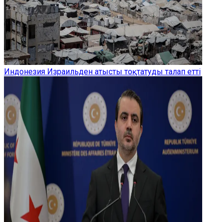
Индонезия Израильден атысты тоқтатуды талап етті