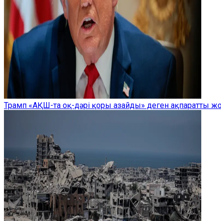
Трамп «АҚШ-та оқ-дәрі қоры азайды» деген ақпаратты 