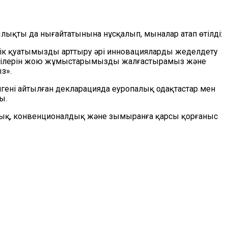
лықты да нығайтатынына нұсқалып, мыналар атап өтілді:
стік қуатымызды арттыру әрі инновацияларды жеделдету
дергілерін жою жұмыстарымызды жалғастырамыз және
з».
гені айтылған декларацияда еуропалық одақтастар мен
ы.
лық, конвенционалдық және зымыранға қарсы қорғаныс