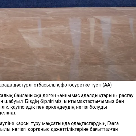
да дәстүрлі отбасылық фотосуретке түсті (АА)
калық байланысқа деген «айнымас адалдықтарын» растау
н шабуыл. Біздің бірлігіміз, ынтымақтастығымыз бен
, қауіпсіздік пен өркендеудің негізі болуды
елінді.
қаупіне қарсы тұру мақсатында одақтастардың Гаага
лы негізгі қорғаныс қажеттіліктеріне бағытталған