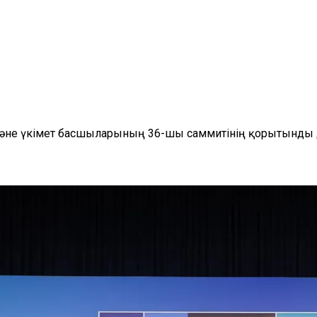
 және үкімет басшыларының 36-шы саммитінің қорытынды