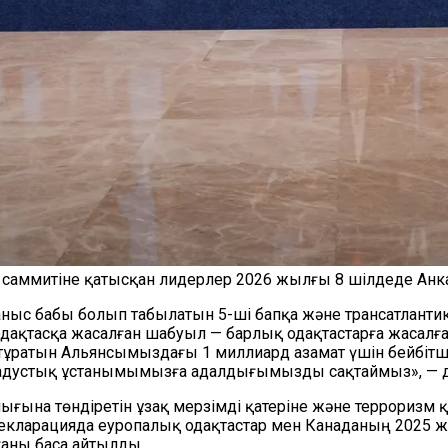
ммитіне қатысқан лидерлер 2026 жылғы 8 шілдеде Анкара
с бабы болып табылатын 5-ші бапқа және трансатланти
одақтасқа жасалған шабуыл — барлық одақтастарға жасалға
ратын Альянсымыздағы 1 миллиард азамат үшін бейбітшілік
градустық ұстанымымызға адалдығымызды сақтаймыз», — д
лығына төндіретін ұзақ мерзімді қатеріне және терроризм 
декларацияда еуропалық одақтастар мен Канаданың 2025 жы
ғаны баса айтылды.