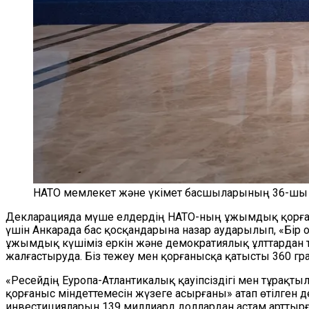
НАТО мемлекет және үкімет басшыларының 36-шы са
Декларацияда мүше елдердің НАТО-ның ұжымдық қорғаны
үшін Анкарада бас қосқандарына назар аударылып, «Бір 
ұжымдық күшіміз еркін және демократиялық ұлттардан тұ
жалғастыруда. Біз тежеу мен қорғанысқа қатысты 360 
«Ресейдің Еуропа-Атлантикалық қауіпсіздігі мен тұрақты
қорғаныс міндеттемесін жүзеге асырғаны» атап өтілген 
инвестицияларын 139 миллиард доллардан астам арттыр