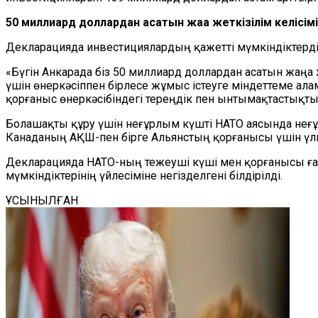
50 миллиард доллардан асатын жаңа жеткізілім келісімі
Декларацияда инвестициялардың қажетті мүмкіндіктерді 
«Бүгін Анкарада біз 50 миллиард доллардан асатын жаң
үшін өнеркәсіппен бірлесе жұмыс істеуге міндеттеме 
қорғаныс өнеркәсібіндегі тереңдік пен ынтымақтастықты
Болашақты құру үшін неғұрлым күшті НАТО аясында неғұ
Канаданың АҚШ-пен бірге Альянстың қорғанысы үшін үлк
Декларацияда НАТО-ның тежеуші күші мен қорғанысы ға
мүмкіндіктерінің үйлесіміне негізделгені білдірілді.
ҰСЫНЫЛҒАН