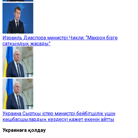
Израиль Диаспора министрі Чикли: “Макрон бізге
сатқындық жасады”
Украина Сыртқы істер министрі бейбітшілік үшін
көшбасшылардың кездесуі қажет екенін айтты
Украинаға қолдау