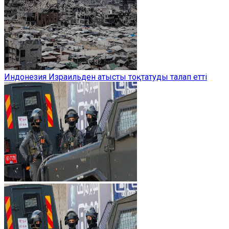
Индонезия Израильден атысты тоқтатуды талап етті