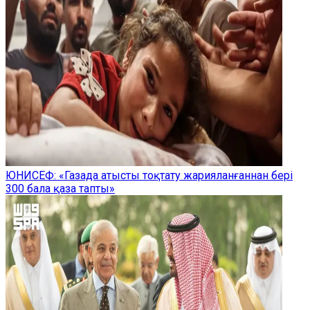
ЮНИСЕФ: «Газада атысты тоқтату жарияланғаннан бері
300 бала қаза тапты»