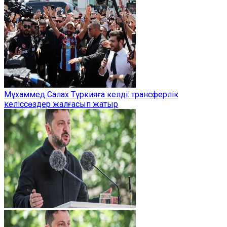
Мұхаммед Салах Түркияға келді: трансферлік
келіссөздер жалғасып жатыр