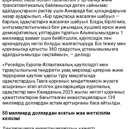
трансатлантикалық байланысқа деген «айнымас
адалдықтарын» растау үшін Анкарада бас қосқандарына
назар аударылып, «Бір одақтасқа жасалған шабуыл —
барлық одақтастарға жасалған шабуыл. Біздің бірлігіміз,
ынтымақтастығымыз бен ұжымдық күшіміз еркін және
демократиялық ұлттардан тұратын Альянсымыздағы 1
миллиард азамат үшін бейбітшілік, қауіпсіздік пен
өркендеудің негізі болуды жалғастыруда. Біз тежеу мен
қорғанысқа қатысты 360 градустық ұстанымымызға
адалдығымызды сақтаймыз», — делінді.
«Ресейдің Еуропа-Атлантикалық қауіпсіздігі мен
тұрақтылығына төндіретін ұзақ мерзімді қатеріне және
терроризм қаупіне қарсы тұру мақсатында
одақтастардың Гаага қорғаныс міндеттемесін жүзеге
асырғаны» атап өтілген декларацияда еуропалық
одақтастар мен Канаданың 2025 жылы негізгі қорғаныс
қажеттіліктеріне бағытталған инвестицияларын 139
миллиард доллардан астам арттырғаны баса айтылды.
50 миллиард доллардан асатын жаңа жеткізілім
келісімі
Декларацияда инвестициялардың қажетті