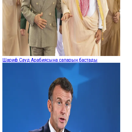
Шариф Сауд Арабиясына сапарын бастады