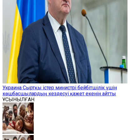
Украина Сыртқы істер министрі бейбітшілік үшін
көшбасшылардың кездесуі қажет екенін айтты
ҰСЫНЫЛҒАН