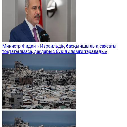
Министр Фидан: «Израильдің басқыншылық саясаты
тоқтатылмаса, дағдарыс бүкіл әлемге таралады»