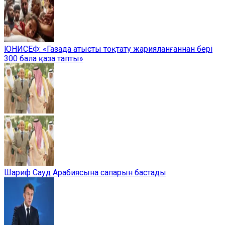
ЮНИСЕФ: «Газада атысты тоқтату жарияланғаннан бері
300 бала қаза тапты»
Шариф Сауд Арабиясына сапарын бастады