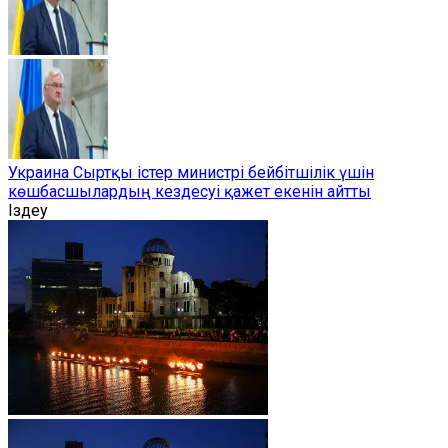
Украина Сыртқы істер министрі бейбітшілік үшін
көшбасшылардың кездесуі қажет екенін айтты
Іздеу