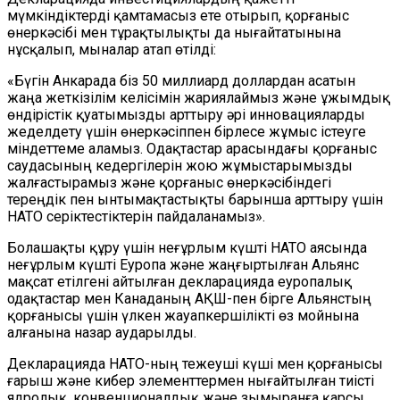
мүмкіндіктерді қамтамасыз ете отырып, қорғаныс
өнеркәсібі мен тұрақтылықты да нығайтатынына
нұсқалып, мыналар атап өтілді:
«Бүгін Анкарада біз 50 миллиард доллардан асатын
жаңа жеткізілім келісімін жариялаймыз және ұжымдық
өндірістік қуатымызды арттыру әрі инновацияларды
жеделдету үшін өнеркәсіппен бірлесе жұмыс істеуге
міндеттеме аламыз. Одақтастар арасындағы қорғаныс
саудасының кедергілерін жою жұмыстарымызды
жалғастырамыз және қорғаныс өнеркәсібіндегі
тереңдік пен ынтымақтастықты барынша арттыру үшін
НАТО серіктестіктерін пайдаланамыз».
Болашақты құру үшін неғұрлым күшті НАТО аясында
неғұрлым күшті Еуропа және жаңғыртылған Альянс
мақсат етілгені айтылған декларацияда еуропалық
одақтастар мен Канаданың АҚШ-пен бірге Альянстың
қорғанысы үшін үлкен жауапкершілікті өз мойнына
алғанына назар аударылды.
Декларацияда НАТО-ның тежеуші күші мен қорғанысы
ғарыш және кибер элементтермен нығайтылған тиісті
ядролық, конвенционалдық және зымыранға қарсы