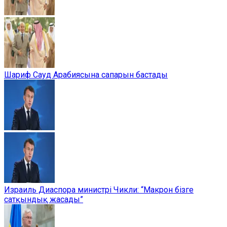
Шариф Сауд Арабиясына сапарын бастады
Израиль Диаспора министрі Чикли: “Макрон бізге
сатқындық жасады”