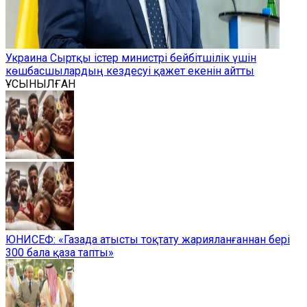
Украина Сыртқы істер министрі бейбітшілік үшін
көшбасшылардың кездесуі қажет екенін айтты
ҰСЫНЫЛҒАН
ЮНИСЕФ: «Газада атысты тоқтату жарияланғаннан бері
300 бала қаза тапты»