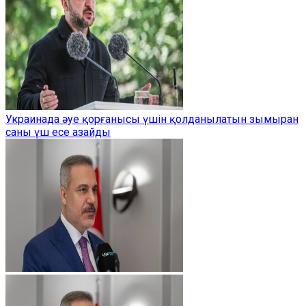
Украинада әуе қорғанысы үшін қолданылатын зымыран
саны үш есе азайды