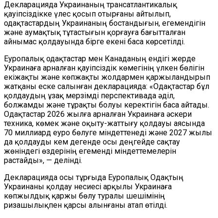
Декларацияда Украинаның трансатлантикалық
қауіпсіздікке үлес қосып отырғаны айтылып,
одақтастардың Украинаның бостандығын, егемендігін
және аумақтық тұтастығын қорғауға бағытталған
айнымас қолдауында бірге екені баса көрсетілді.
Еуропалық одақтастар мен Канаданың ендігі жерде
Украинаға арналған қауіпсіздік көмегінің үлкен бөлігін
екіжақты және көпжақты жолдармен қаржыландырып
жатқаны еске салынған декларацияда: «Одақтастар бұл
қолдаудың ұзақ мерзімді перспективада әділ,
болжамды және тұрақты болуы керектігін баса айтады.
Одақтастар 2026 жылға арналған Украинаға әскери
техника, көмек және оқыту-жаттығу қолдауы аясында
70 миллиард еуро бөлуге міндеттенеді және 2027 жылы
да қолдауды кем дегенде осы деңгейде сақтау
жөніндегі өздерінің егеменді міндеттемелерін
растайды», — делінді.
Декларацияда осы тұрғыда Еуропалық Одақтың
Украинаны қолдау несиесі арқылы Украинаға
көпжылдық қаржы бөлу туралы шешімінің
ризашылықпен қарсы алынғаны атап өтілді.