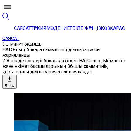
САЯСАТ
ТҮРКИЯ
МӘДЕНИЕТ
БІЛЕ ЖҮРІҢІЗ
КӨЗҚАРАС
САЯСАТ
3 ... минут оқылды
НАТО-ның Анкара саммитінің декларациясы
жарияланды
7-8 шілде күндері Анкарада өткен НАТО-ның Мемлекет
және үкімет басшыларының 36-шы саммитінің
қорытынды декларациясы жарияланды.
Бөлісу