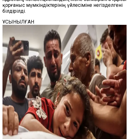
қорғаныс мүмкіндіктерінің үйлесіміне негізделгені
білдірілді.
ҰСЫНЫЛҒАН