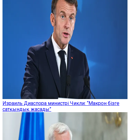
Израиль Диаспора министрі Чикли: “Макрон бізге
сатқындық жасады”