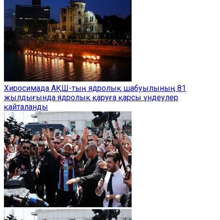
Хиросимада АҚШ-тың ядролық шабуылының 81
жылдығында ядролық қаруға қарсы үндеулер
қайталанды