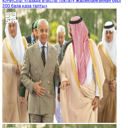
ЮНИСЕФ: «Газада атысты тоқтату жарияланғаннан бері
300 бала қаза тапты»