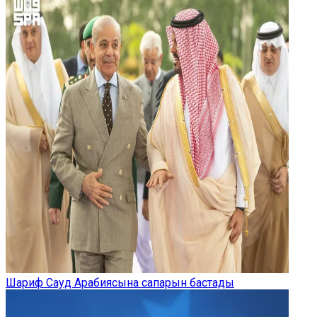
Шариф Сауд Арабиясына сапарын бастады