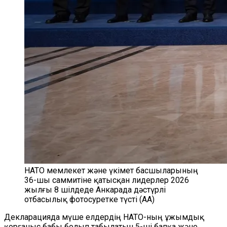
НАТО мемлекет және үкімет басшыларының
36-шы саммитіне қатысқан лидерлер 2026
жылғы 8 шілдеде Анкарада дәстүрлі
отбасылық фотосуретке түсті (АА)
Декларацияда мүше елдердің НАТО-ның ұжымдық
қорғаныс бабы болып табылатын 5-ші бапқа және