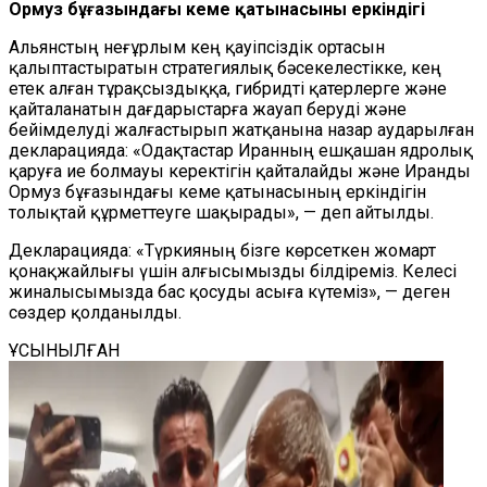
Ормуз бұғазындағы кеме қатынасының еркіндігі
Альянстың неғұрлым кең қауіпсіздік ортасын
қалыптастыратын стратегиялық бәсекелестікке, кең
етек алған тұрақсыздыққа, гибридті қатерлерге және
қайталанатын дағдарыстарға жауап беруді және
бейімделуді жалғастырып жатқанына назар аударылған
декларацияда: «Одақтастар Иранның ешқашан ядролық
қаруға ие болмауы керектігін қайталайды және Иранды
Ормуз бұғазындағы кеме қатынасының еркіндігін
толықтай құрметтеуге шақырады», — деп айтылды.
Декларацияда: «Түркияның бізге көрсеткен жомарт
қонақжайлығы үшін алғысымызды білдіреміз. Келесі
жиналысымызда бас қосуды асыға күтеміз», — деген
сөздер қолданылды.
ҰСЫНЫЛҒАН