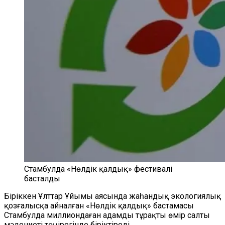
Стамбулда «Нөлдік қалдық» фестивалі
басталды
Біріккен Ұлттар Ұйымы аясында жаһандық экологиялық
қозғалысқа айналған «Нөлдік қалдық» бастамасы
Стамбулда миллиондаған адамды тұрақты өмір салты
мәдениеті төңірегінде біріктіреді.