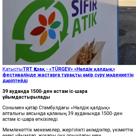
Қатысты
TRT Қазақ - «TÜRGEV» «Нөлдік қалдық»
фестивалінде жастарға тұрақты өмір сүру мәдениетін
дәріптейді
39 ауданда 1500-ден астам іс-шара
ұйымдастырылады
Сонымен қатар Стамбулдағы «Нөлдік қалдық»
апталығы аясында қаланың 39 ауданында 1500-ден
астам іс-шара өткізіледі.
Мемлекеттік мекемелер, жергілікті әкімдіктер, үкіметтік
емес ұйымдар, жоғары оқу орындары мен