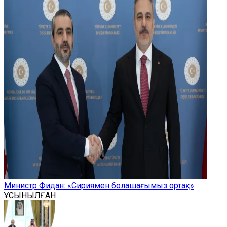
Министр Фидан: «Сириямен болашағымыз ортақ»
ҰСЫНЫЛҒАН