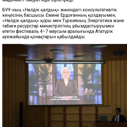
БҰҰ-ның «Нөлдік қалдық» жөніндегі консультативтік
кеңесінің басшысы Емине Ердоғанның қолдауымен,
«Нөлдік қалдық» қоры мен Түркияның Энергетика және
табиғи ресурстар министрлігінің ұйымдастыруымен
өтетін фестиваль 4–7 маусым аралығында Ататүрік
әуежайында қонақтарын қабылдайды.