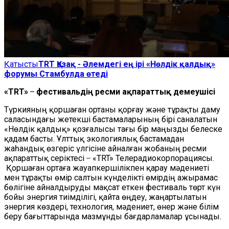
Қатысты
TRT Қазақ - Әлемдегі ең ірі «Нөлдік қалдық»
форумы Стамбулда өтеді
«TRT» ̶ фестивальдің ресми ақпараттық демеушісі
Түркияның қоршаған ортаны қорғау және тұрақты даму
саласындағы жетекші бастамаларының бірі саналатын
«Нөлдік қалдық» қозғалысы тағы бір маңызды белеске
қадам басты. Ұлттық экологиялық бастамадан
жаһандық өзгеріс үлгісіне айналған жобаның ресми
ақпараттық серіктесі ̶ «TRT» Телерадиокорпорациясы.
Қоршаған ортаға жауапкершілікпен қарау мәдениеті
мен тұрақты өмір салтын күнделікті өмірдің ажырамас
бөлігіне айналдыруды мақсат еткен фестиваль төрт күн
бойы энергия тиімділігі, қайта өңдеу, жаңартылатын
энергия көздері, технология, мәдениет, өнер және білім
беру бағыттарында мазмұнды бағдарламалар ұсынады.