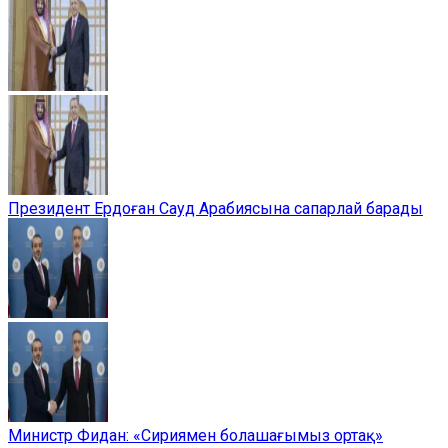
Президент Ердоған Сауд Арабиясына сапарлай барады
Министр Фидан: «Сириямен болашағымыз ортақ»