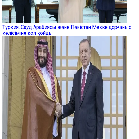
Түркия, Сауд Арабиясы және Пәкістан Мекке қорғаныс
келісіміне қол қойды