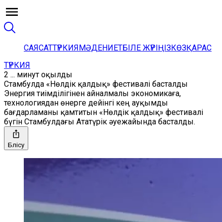
САЯСАТ
ТҮРКИЯ
МӘДЕНИЕТ
БІЛЕ ЖҮРІҢІЗ
КӨЗҚАРАС
ТҮРКИЯ
2 ... минут оқылды
Стамбулда «Нөлдік қалдық» фестивалі басталды
Энергия тиімділігінен айналмалы экономикаға,
технологиядан өнерге дейінгі кең ауқымды
бағдарламаны қамтитын «Нөлдік қалдық» фестивалі
бүгін Стамбулдағы Ататүрік әуежайында басталды.
Бөлісу