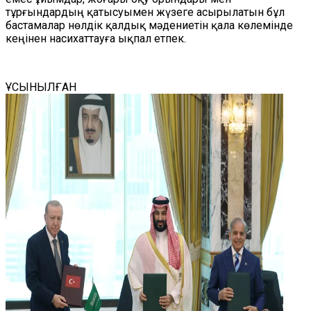
тұрғындардың қатысуымен жүзеге асырылатын бұл
бастамалар нөлдік қалдық мәдениетін қала көлемінде
кеңінен насихаттауға ықпал етпек.
ҰСЫНЫЛҒАН