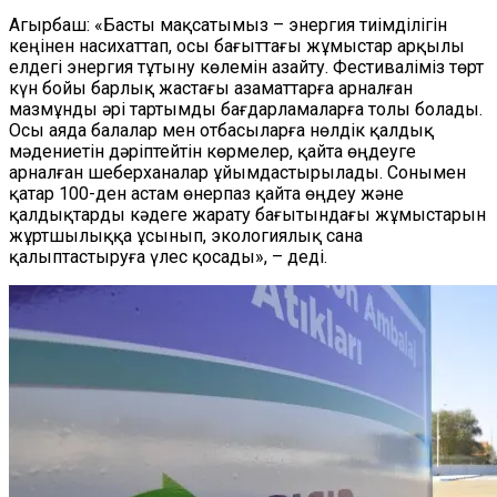
Агырбаш: «Басты мақсатымыз – энергия тиімділігін
кеңінен насихаттап, осы бағыттағы жұмыстар арқылы
елдегі энергия тұтыну көлемін азайту. Фестиваліміз төрт
күн бойы барлық жастағы азаматтарға арналған
мазмұнды әрі тартымды бағдарламаларға толы болады.
Осы аяда балалар мен отбасыларға нөлдік қалдық
мәдениетін дәріптейтін көрмелер, қайта өңдеуге
арналған шеберханалар ұйымдастырылады. Сонымен
қатар 100-ден астам өнерпаз қайта өңдеу және
қалдықтарды кәдеге жарату бағытындағы жұмыстарын
жұртшылыққа ұсынып, экологиялық сана
қалыптастыруға үлес қосады», – деді.