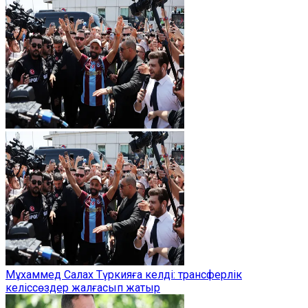
Мұхаммед Салах Түркияға келді: трансферлік
келіссөздер жалғасып жатыр