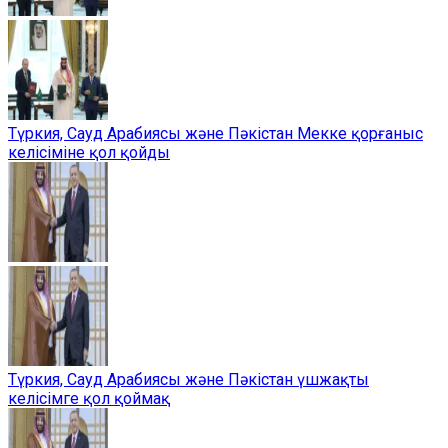
Түркия, Сауд Арабиясы және Пәкістан Мекке қорғаныс
келісіміне қол қойды
Түркия, Сауд Арабиясы және Пәкістан үшжақты
келісімге қол қоймақ