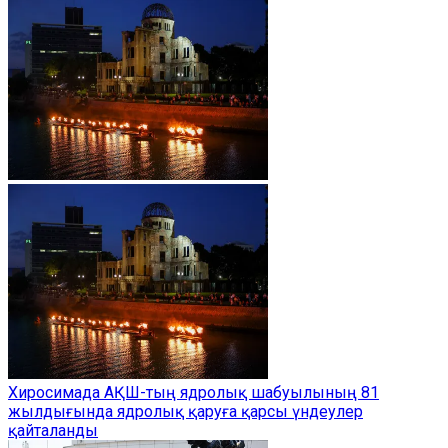
Хиросимада АҚШ-тың ядролық шабуылының 81
жылдығында ядролық қаруға қарсы үндеулер
қайталанды