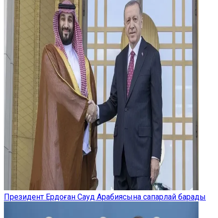
Президент Ердоған Сауд Арабиясына сапарлай барады