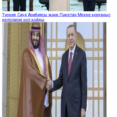
Түркия, Сауд Арабиясы және Пәкістан Мекке қорғаныс
келісіміне қол қойды