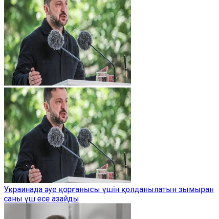
Украинада әуе қорғанысы үшін қолданылатын зымыран
саны үш есе азайды