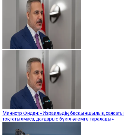
Министр Фидан: «Израильдің басқыншылық саясаты
тоқтатылмаса, дағдарыс бүкіл әлемге таралады»