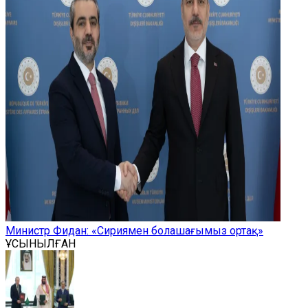
Министр Фидан: «Сириямен болашағымыз ортақ»
ҰСЫНЫЛҒАН