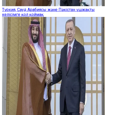
Түркия, Сауд Арабиясы және Пәкістан үшжақты
келісімге қол қоймақ