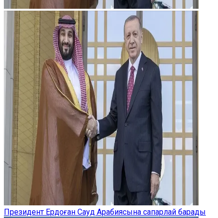
Президент Ердоған Сауд Арабиясына сапарлай барады