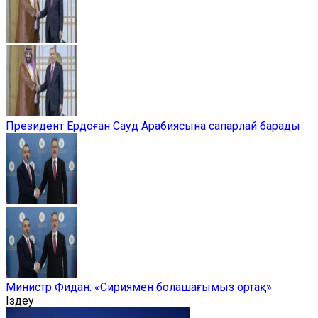
Президент Ердоған Сауд Арабиясына сапарлай барады
Министр Фидан: «Сириямен болашағымыз ортақ»
Іздеу