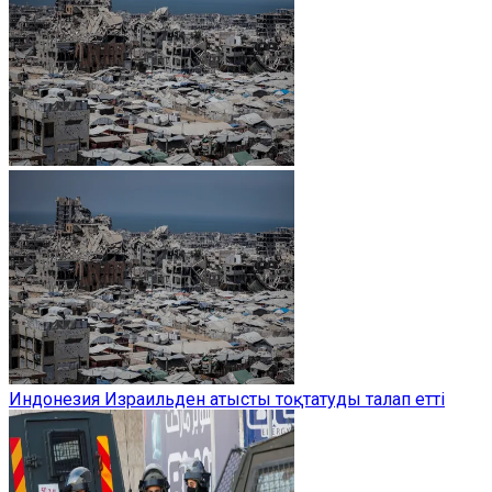
Индонезия Израильден атысты тоқтатуды талап етті