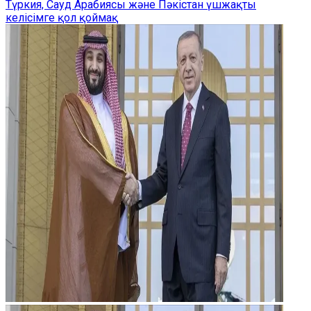
Түркия, Сауд Арабиясы және Пәкістан үшжақты
келісімге қол қоймақ