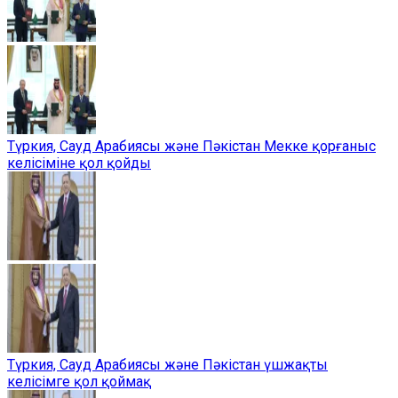
Түркия, Сауд Арабиясы және Пәкістан Мекке қорғаныс
келісіміне қол қойды
Түркия, Сауд Арабиясы және Пәкістан үшжақты
келісімге қол қоймақ