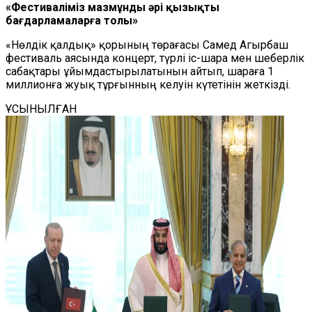
«Фестиваліміз мазмұнды әрі қызықты
бағдарламаларға толы»
«Нөлдік қалдық» қорының төрағасы Самед Агырбаш
фестиваль аясында концерт, түрлі іс-шара мен шеберлік
сабақтары ұйымдастырылатынын айтып, шараға 1
миллионға жуық тұрғынның келуін күтетінін жеткізді.
ҰСЫНЫЛҒАН