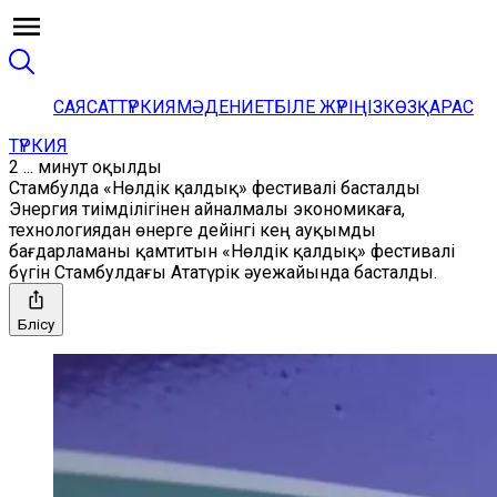
САЯСАТ
ТҮРКИЯ
МӘДЕНИЕТ
БІЛЕ ЖҮРІҢІЗ
КӨЗҚАРАС
ТҮРКИЯ
2 ... минут оқылды
Стамбулда «Нөлдік қалдық» фестивалі басталды
Энергия тиімділігінен айналмалы экономикаға,
технологиядан өнерге дейінгі кең ауқымды
бағдарламаны қамтитын «Нөлдік қалдық» фестивалі
бүгін Стамбулдағы Ататүрік әуежайында басталды.
Бөлісу