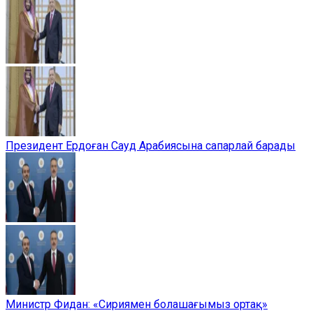
Президент Ердоған Сауд Арабиясына сапарлай барады
Министр Фидан: «Сириямен болашағымыз ортақ»