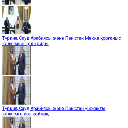
Түркия, Сауд Арабиясы және Пәкістан Мекке қорғаныс
келісіміне қол қойды
Түркия, Сауд Арабиясы және Пәкістан үшжақты
келісімге қол қоймақ