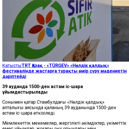
Қатысты
TRT Қазақ - «TÜRGEV» «Нөлдік қалдық»
фестивалінде жастарға тұрақты өмір сүру мәдениетін
дәріптейді
39 ауданда 1500-ден астам іс-шара
ұйымдастырылады
Сонымен қатар Стамбулдағы «Нөлдік қалдық»
апталығы аясында қаланың 39 ауданында 1500-ден
астам іс-шара өткізіледі.
Мемлекеттік мекемелер, жергілікті әкімдіктер, үкіметтік
емес ұйымдар, жоғары оқу орындары мен