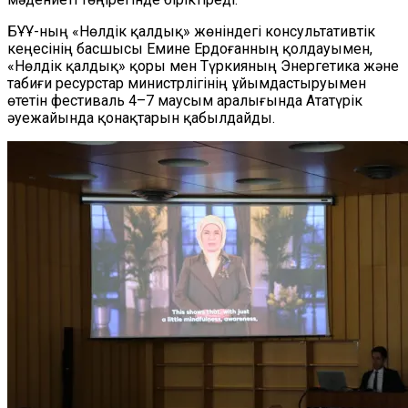
БҰҰ-ның «Нөлдік қалдық» жөніндегі консультативтік
кеңесінің басшысы Емине Ердоғанның қолдауымен,
«Нөлдік қалдық» қоры мен Түркияның Энергетика және
табиғи ресурстар министрлігінің ұйымдастыруымен
өтетін фестиваль 4–7 маусым аралығында Ататүрік
әуежайында қонақтарын қабылдайды.