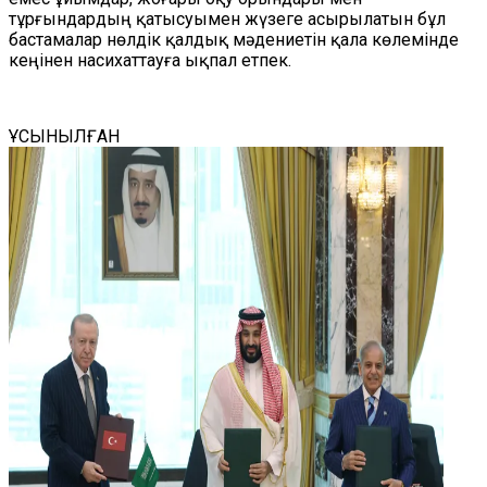
тұрғындардың қатысуымен жүзеге асырылатын бұл
бастамалар нөлдік қалдық мәдениетін қала көлемінде
кеңінен насихаттауға ықпал етпек.
ҰСЫНЫЛҒАН