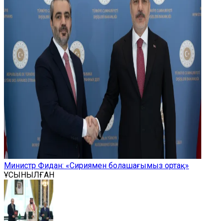
Министр Фидан: «Сириямен болашағымыз ортақ»
ҰСЫНЫЛҒАН