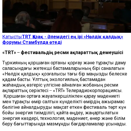
Қатысты
TRT Қазақ - Әлемдегі ең ірі «Нөлдік қалдық»
форумы Стамбулда өтеді
«TRT» ̶ фестивальдің ресми ақпараттық демеушісі
Түркияның қоршаған ортаны қорғау және тұрақты даму
саласындағы жетекші бастамаларының бірі саналатын
«Нөлдік қалдық» қозғалысы тағы бір маңызды белеске
қадам басты. Ұлттық экологиялық бастамадан
жаһандық өзгеріс үлгісіне айналған жобаның ресми
ақпараттық серіктесі ̶ «TRT» Телерадиокорпорациясы.
Қоршаған ортаға жауапкершілікпен қарау мәдениеті
мен тұрақты өмір салтын күнделікті өмірдің ажырамас
бөлігіне айналдыруды мақсат еткен фестиваль төрт күн
бойы энергия тиімділігі, қайта өңдеу, жаңартылатын
энергия көздері, технология, мәдениет, өнер және білім
беру бағыттарында мазмұнды бағдарламалар ұсынады.