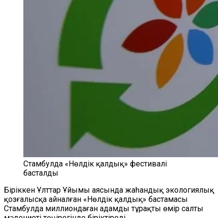
Стамбулда «Нөлдік қалдық» фестивалі
басталды
Біріккен Ұлттар Ұйымы аясында жаһандық экологиялық
қозғалысқа айналған «Нөлдік қалдық» бастамасы
Стамбулда миллиондаған адамды тұрақты өмір салты
мәдениеті төңірегінде біріктіреді.