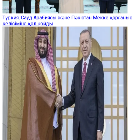
Түркия, Сауд Арабиясы және Пәкістан Мекке қорғаныс
келісіміне қол қойды