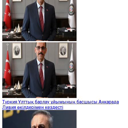
Түркия Ұлттық барлау ұйымының басшысы Анкарада
Ливия өкілдерімен кездесті