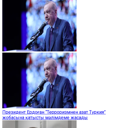
Президент Ердоған “Терроризмнен азат Түркия”
жобасына қатысты мәлімдеме жасады