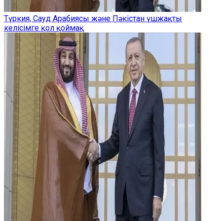
Түркия, Сауд Арабиясы және Пәкістан үшжақты
келісімге қол қоймақ