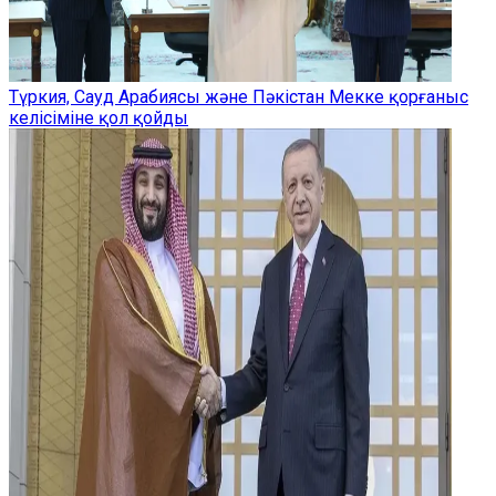
Түркия, Сауд Арабиясы және Пәкістан Мекке қорғаныс
келісіміне қол қойды