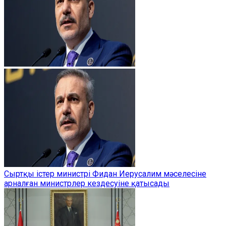
Сыртқы істер министрі Фидан Иерусалим мәселесіне
арналған министрлер кездесуіне қатысады