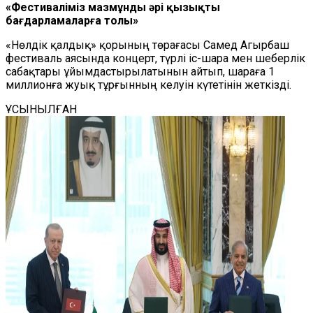
«Фестиваліміз мазмұнды әрі қызықты
бағдарламаларға толы»
«Нөлдік қалдық» қорының төрағасы Самед Агырбаш
фестиваль аясында концерт, түрлі іс-шара мен шеберлік
сабақтары ұйымдастырылатынын айтып, шараға 1
миллионға жуық тұрғынның келуін күтетінін жеткізді.
ҰСЫНЫЛҒАН