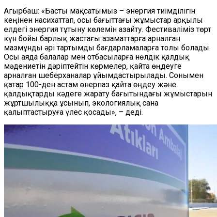
Агырбаш: «Басты мақсатымыз – энергия тиімділігін
кеңінен насихаттап, осы бағыттағы жұмыстар арқылы
елдегі энергия тұтыну көлемін азайту. Фестиваліміз төрт
күн бойы барлық жастағы азаматтарға арналған
мазмұнды әрі тартымды бағдарламаларға толы болады.
Осы аяда балалар мен отбасыларға нөлдік қалдық
мәдениетін дәріптейтін көрмелер, қайта өңдеуге
арналған шеберханалар ұйымдастырылады. Сонымен
қатар 100-ден астам өнерпаз қайта өңдеу және
қалдықтарды кәдеге жарату бағытындағы жұмыстарын
жұртшылыққа ұсынып, экологиялық сана
қалыптастыруға үлес қосады», – деді.