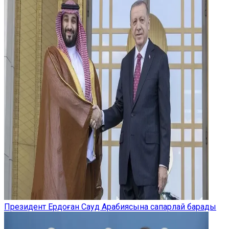
Президент Ердоған Сауд Арабиясына сапарлай барады