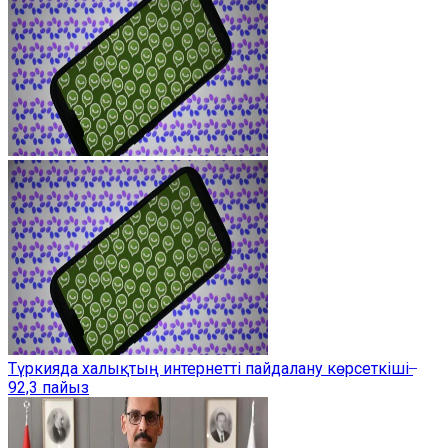
Түркияда халықтың интернетті пайдалану көрсеткіші ̶
92,3 пайыз