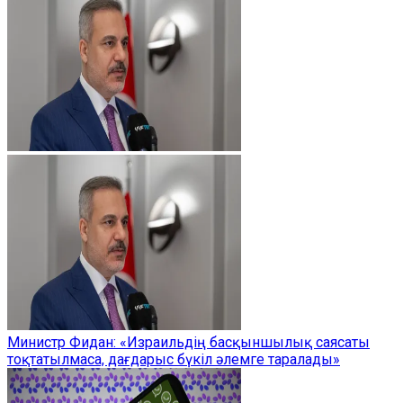
Министр Фидан: «Израильдің басқыншылық саясаты
тоқтатылмаса, дағдарыс бүкіл әлемге таралады»