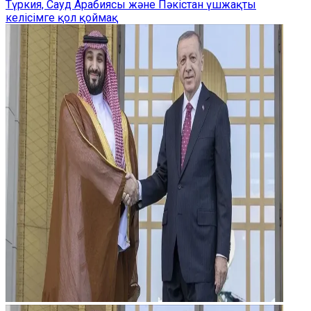
Түркия, Сауд Арабиясы және Пәкістан үшжақты
келісімге қол қоймақ