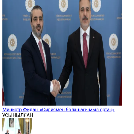
Министр Фидан: «Сириямен болашағымыз ортақ»
ҰСЫНЫЛҒАН