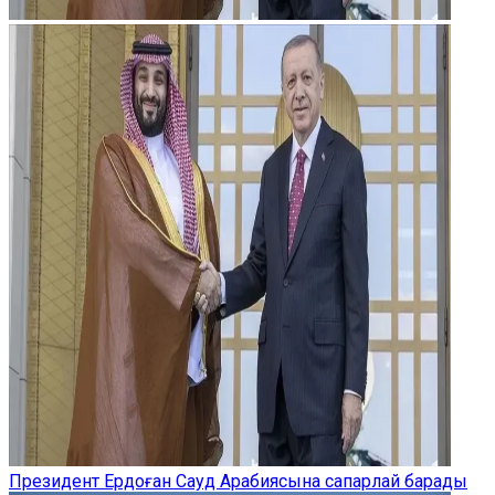
Президент Ердоған Сауд Арабиясына сапарлай барады