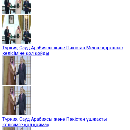
Түркия, Сауд Арабиясы және Пәкістан Мекке қорғаныс
келісіміне қол қойды
Түркия, Сауд Арабиясы және Пәкістан үшжақты
келісімге қол қоймақ