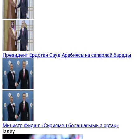
Президент Ердоған Сауд Арабиясына сапарлай барады
Министр Фидан: «Сириямен болашағымыз ортақ»
Іздеу