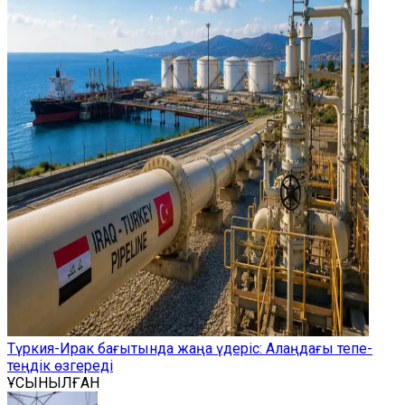
Түркия-Ирак бағытында жаңа үдеріс: Алаңдағы тепе-
теңдік өзгереді
ҰСЫНЫЛҒАН