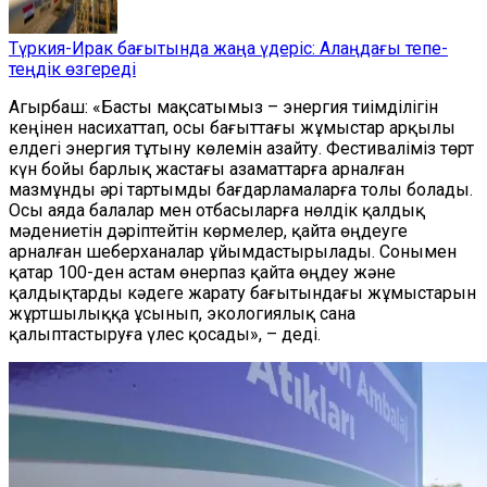
Түркия-Ирак бағытында жаңа үдеріс: Алаңдағы тепе-
теңдік өзгереді
Агырбаш: «Басты мақсатымыз – энергия тиімділігін
кеңінен насихаттап, осы бағыттағы жұмыстар арқылы
елдегі энергия тұтыну көлемін азайту. Фестиваліміз төрт
күн бойы барлық жастағы азаматтарға арналған
мазмұнды әрі тартымды бағдарламаларға толы болады.
Осы аяда балалар мен отбасыларға нөлдік қалдық
мәдениетін дәріптейтін көрмелер, қайта өңдеуге
арналған шеберханалар ұйымдастырылады. Сонымен
қатар 100-ден астам өнерпаз қайта өңдеу және
қалдықтарды кәдеге жарату бағытындағы жұмыстарын
жұртшылыққа ұсынып, экологиялық сана
қалыптастыруға үлес қосады», – деді.