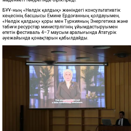
БҰҰ-ның «Нөлдік қалдық» жөніндегі консультативтік
кеңесінің басшысы Емине Ердоғанның қолдауымен,
«Нөлдік қалдық» қоры мен Түркияның Энергетика және
табиғи ресурстар министрлігінің ұйымдастыруымен
өтетін фестиваль 4–7 маусым аралығында Ататүрік
әуежайында қонақтарын қабылдайды.