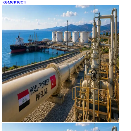
көмектесті