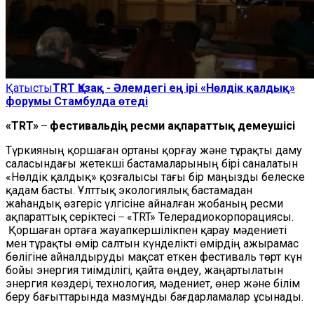
Қатысты
TRT Қазақ - Әлемдегі ең ірі «Нөлдік қалдық»
форумы Стамбулда өтеді
«TRT» ̶ фестивальдің ресми ақпараттық демеушісі
Түркияның қоршаған ортаны қорғау және тұрақты даму
саласындағы жетекші бастамаларының бірі саналатын
«Нөлдік қалдық» қозғалысы тағы бір маңызды белеске
қадам басты. Ұлттық экологиялық бастамадан
жаһандық өзгеріс үлгісіне айналған жобаның ресми
ақпараттық серіктесі ̶ «TRT» Телерадиокорпорациясы.
Қоршаған ортаға жауапкершілікпен қарау мәдениеті
мен тұрақты өмір салтын күнделікті өмірдің ажырамас
бөлігіне айналдыруды мақсат еткен фестиваль төрт күн
бойы энергия тиімділігі, қайта өңдеу, жаңартылатын
энергия көздері, технология, мәдениет, өнер және білім
беру бағыттарында мазмұнды бағдарламалар ұсынады.