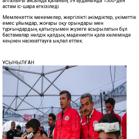
апталығы аясында қаланың 39 ауданында 1500-ден
астам іс-шара өткізіледі.
Мемлекеттік мекемелер, жергілікті әкімдіктер, үкіметтік
емес ұйымдар, жоғары оқу орындары мен
тұрғындардың қатысуымен жүзеге асырылатын бұл
бастамалар нөлдік қалдық мәдениетін қала көлемінде
кеңінен насихаттауға ықпал етпек.
ҰСЫНЫЛҒАН