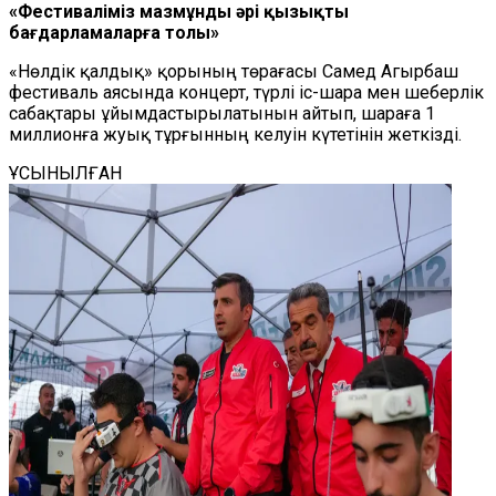
«Фестиваліміз мазмұнды әрі қызықты
бағдарламаларға толы»
«Нөлдік қалдық» қорының төрағасы Самед Агырбаш
фестиваль аясында концерт, түрлі іс-шара мен шеберлік
сабақтары ұйымдастырылатынын айтып, шараға 1
миллионға жуық тұрғынның келуін күтетінін жеткізді.
ҰСЫНЫЛҒАН