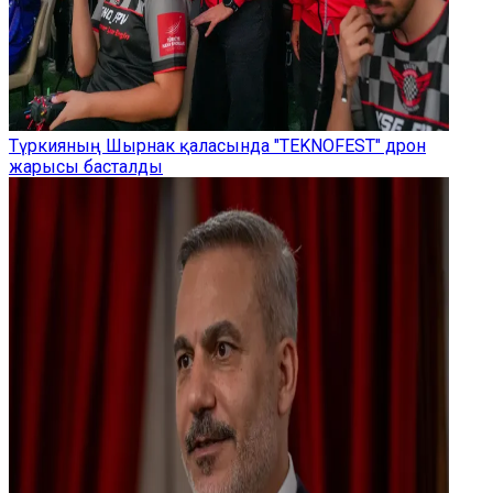
Түркияның Шырнак қаласында "TEKNOFEST" дрон
жарысы басталды