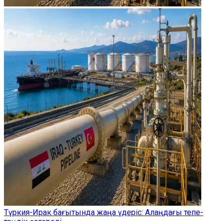
Түркия-Ирак бағытында жаңа үдеріс: Алаңдағы тепе-