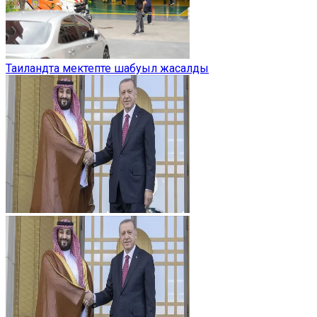
Таиландта мектепте шабуыл жасалды