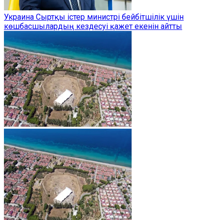
Украина Сыртқы істер министрі бейбітшілік үшін
көшбасшылардың кездесуі қажет екенін айтты