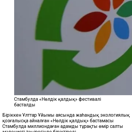
Стамбулда «Нөлдік қалдық» фестивалі
басталды
Біріккен Ұлттар Ұйымы аясында жаһандық экологиялық
қозғалысқа айналған «Нөлдік қалдық» бастамасы
Стамбулда миллиондаған адамды тұрақты өмір салты
мәдениеті төңірегінде біріктіреді.