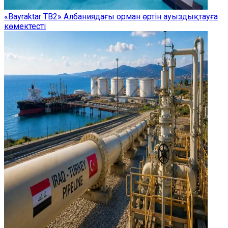
«Bayraktar TB2» Албаниядағы орман өртін ауыздықтауға
көмектесті