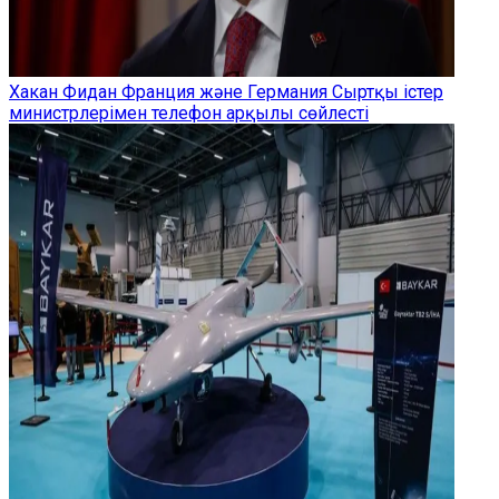
Хакан Фидан Франция және Германия Сыртқы істер
министрлерімен телефон арқылы сөйлесті