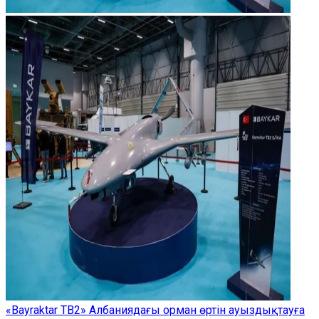
«Bayraktar TB2» Албаниядағы орман өртін ауыздықтауға