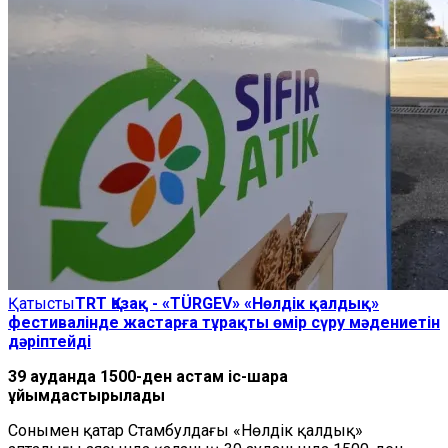
Қатысты
TRT Қазақ - «TÜRGEV» «Нөлдік қалдық»
фестивалінде жастарға тұрақты өмір сүру мәдениетін
дәріптейді
39 ауданда 1500-ден астам іс-шара
ұйымдастырылады
Сонымен қатар Стамбулдағы «Нөлдік қалдық»