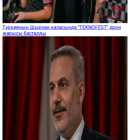
Түркияның Шырнак қаласында "TEKNOFEST" дрон
жарысы басталды