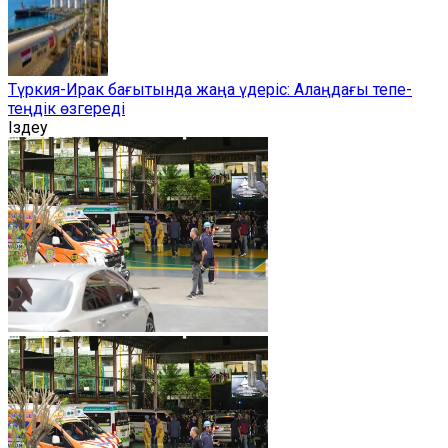
Түркия-Ирак бағытында жаңа үдеріс: Алаңдағы тепе-
теңдік өзгереді
Іздеу