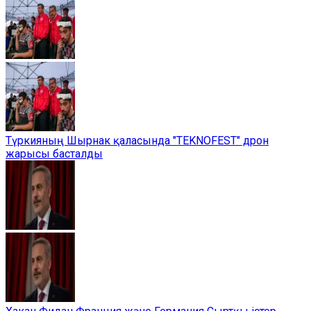
Түркияның Шырнак қаласында "TEKNOFEST" дрон
жарысы басталды