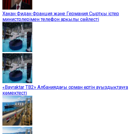
Хакан Фидан Франция және Германия Сыртқы істер
министрлерімен телефон арқылы сөйлесті
«Bayraktar TB2» Албаниядағы орман өртін ауыздықтауға
көмектесті