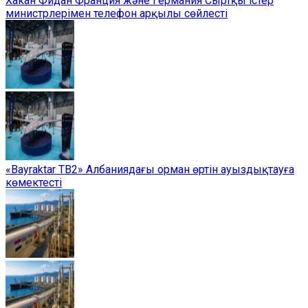
Хакан Фидан Франция және Германия Сыртқы істер
министрлерімен телефон арқылы сөйлесті
«Bayraktar TB2» Албаниядағы орман өртін ауыздықтауға
көмектесті