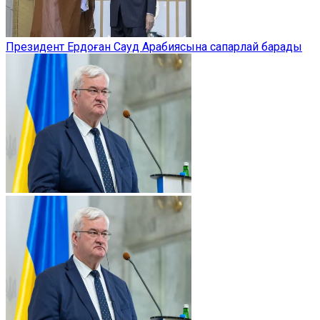
Президент Ердоған Сауд Арабиясына сапарлай барады