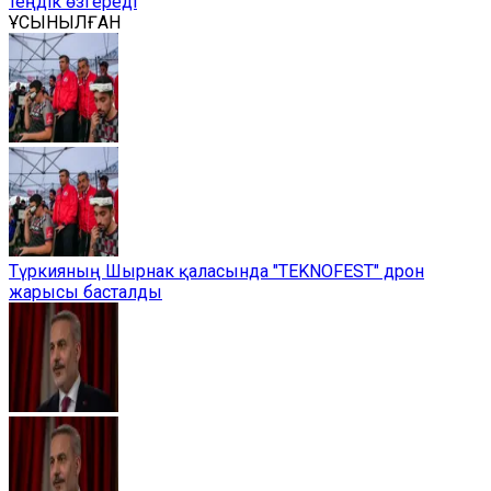
теңдік өзгереді
ҰСЫНЫЛҒАН
Түркияның Шырнак қаласында "TEKNOFEST" дрон
жарысы басталды