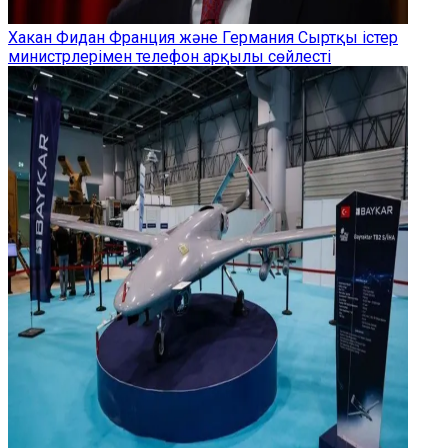
Хакан Фидан Франция және Германия Сыртқы істер
министрлерімен телефон арқылы сөйлесті