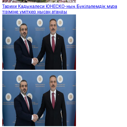
Тарихи Кадыкалеси ЮНЕСКО-ның Бүкіләлемдік мұра
тізіміне үміткер нысан атанды