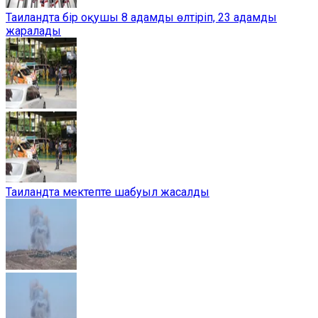
Таиландта бір оқушы 8 адамды өлтіріп, 23 адамды
жаралады
Таиландта мектепте шабуыл жасалды