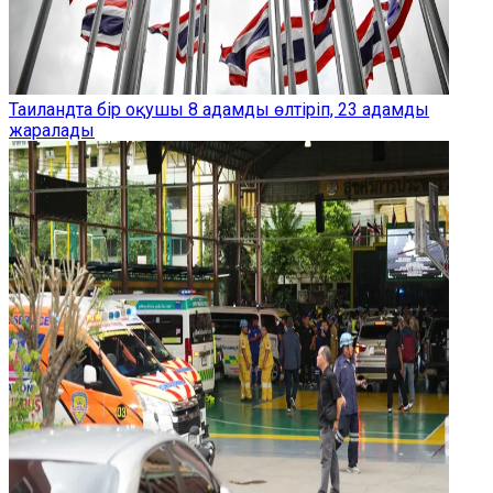
Таиландта бір оқушы 8 адамды өлтіріп, 23 адамды
жаралады