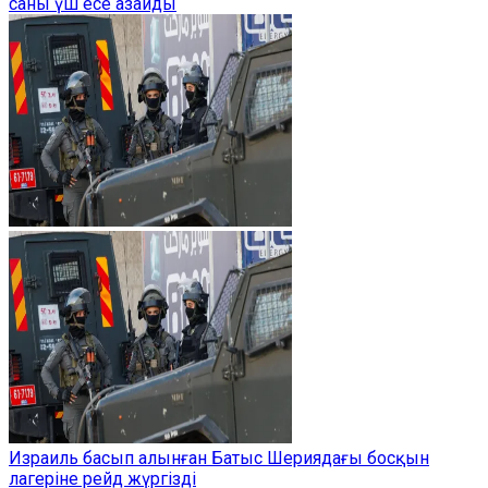
саны үш есе азайды
Израиль басып алынған Батыс Шериядағы босқын
лагеріне рейд жүргізді