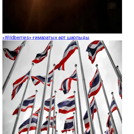
«Wildberries» ғимаратын өрт шарпыды