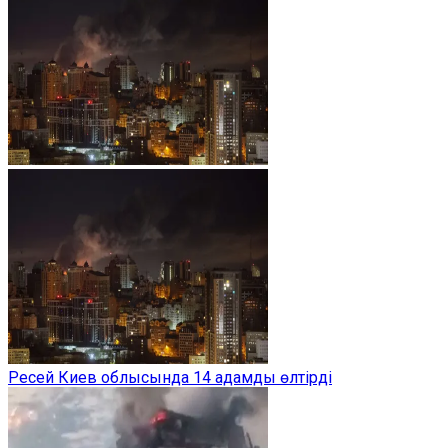
Ресей Киев облысында 14 адамды өлтірді