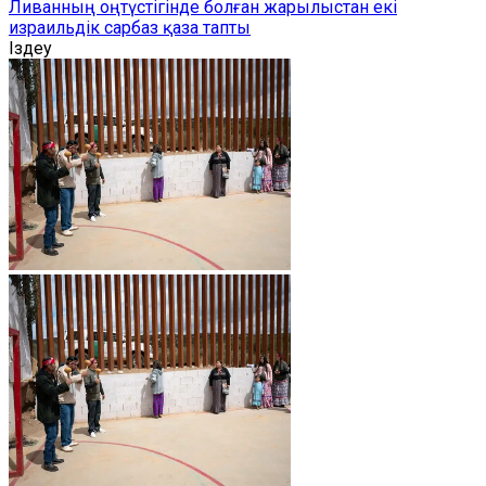
Ливанның оңтүстігінде болған жарылыстан екі
израильдік сарбаз қаза тапты
Іздеу