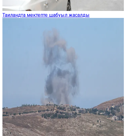
Таиландта мектепте шабуыл жасалды