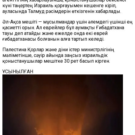
күні таңертең Израиль қорғауымен кешенге кіріп,
ауласында Талмуд рәсімдерін өткізгенін хабарлады.
Әл-Ақса мешіті — мұсылмандар үшін әлемдегі үшінші ең
қасиетті орын. Ал еврейлер бұл аумақты Ғибадатхана
тауы деп атайды және ежелде онда екі еврей
ғибадатханасы болғанын алға тартып келеді.
Палестина Қорлар және діни істер министрлігінің
мәліметінше, сәуір айында заңсыз израильдік
қоныстанушылар мешітке 30 рет басып кірген.
ҰСЫНЫЛҒАН