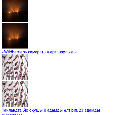
«Wildberries» ғимаратын өрт шарпыды
Таиландта бір оқушы 8 адамды өлтіріп, 23 адамды