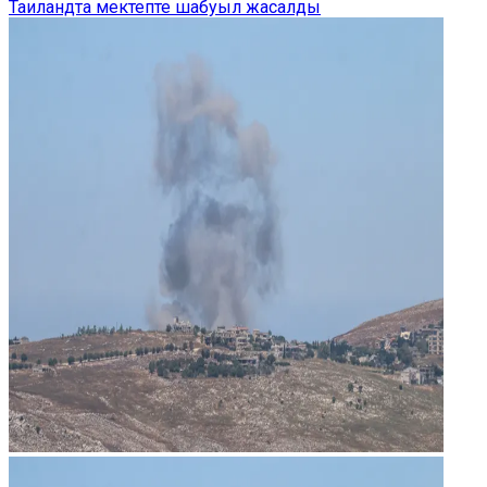
Таиландта мектепте шабуыл жасалды