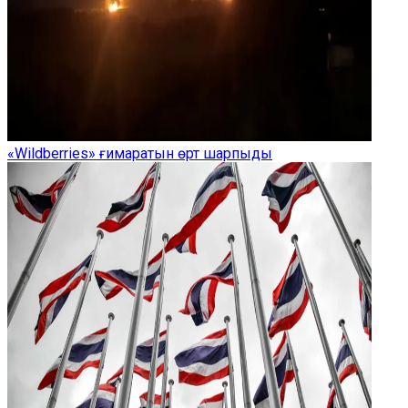
«Wildberries» ғимаратын өрт шарпыды