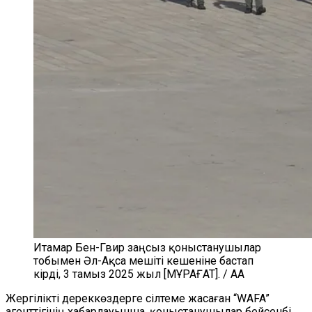
Итамар Бен-Гвир заңсыз қоныстанушылар
тобымен Әл-Ақса мешіті кешеніне бастап
кірді, 3 тамыз 2025 жыл [МҰРАҒАТ]. / AA
Жергілікті дереккөздерге сілтеме жасаған “WAFA”
агенттігінің хабарлауынша, қоныстанушылар бейсенбі