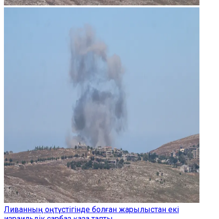
Ливанның оңтүстігінде болған жарылыстан екі
израильдік сарбаз қаза тапты