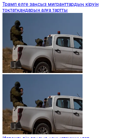
Трамп елге заңсыз мигранттардың кіруін
тоқтатқандарын алға тартты