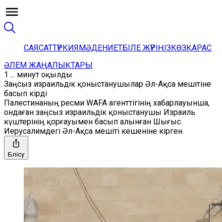
САЯСАТ
ТҮРКИЯ
МӘДЕНИЕТ
БІЛЕ ЖҮРІҢІЗ
КӨЗҚАРАС
ӘЛЕМ ЖАҢАЛЫҚТАРЫ
1 ... минут оқылды
Заңсыз израильдік қоныстанушылар Әл-Ақса мешітіне
басып кірді
Палестинаның ресми WAFA агенттігінің хабарлауынша,
ондаған заңсыз израильдік қоныстанушы Израиль
күштерінің қорғауымен басып алынған Шығыс
Иерусалимдегі Әл-Ақса мешіті кешеніне кірген.
Бөлісу