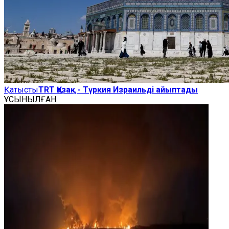
Қатысты
TRT Қазақ - Түркия Израильді айыптады
ҰСЫНЫЛҒАН