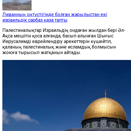
Ливанның оңтүстігінде болған жарылыстан екі
израильдік сарбаз қаза тапты
Палестиналықтар Израильдің ондаған жылдан бері Әл-
Ақса мешітін қоса алғанда, басып алынған Шығыс
Иерусалимді еврейлендіру әрекеттерін күшейтіп,
қаланың палестиналық және исламдық болмысын
жоюға тырысып жатқанын айтады.