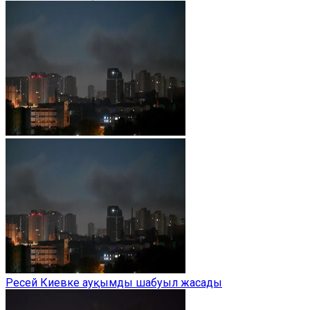
Ресей Киевке ауқымды шабуыл жасады