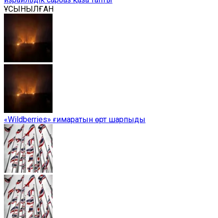
ҰСЫНЫЛҒАН
«Wildberries» ғимаратын өрт шарпыды