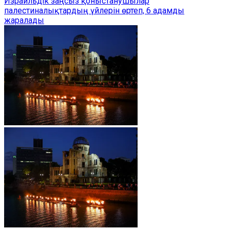
Израильдік заңсыз қоныстанушылар
палестиналықтардың үйлерін өртеп, 6 адамды
жаралады