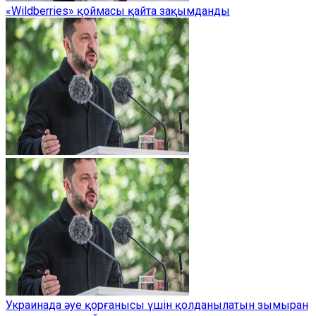
«Wildberries» қоймасы қайта зақымданды
Украинада әуе қорғанысы үшін қолданылатын зымыран