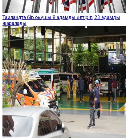
Таиландта бір оқушы 8 адамды өлтіріп, 23 адамды
жаралады