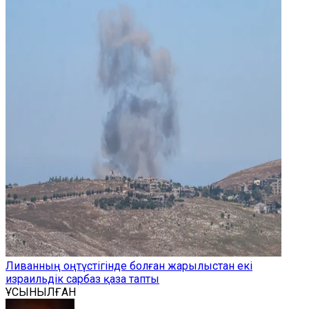
Ливанның оңтүстігінде болған жарылыстан екі
израильдік сарбаз қаза тапты
ҰСЫНЫЛҒАН