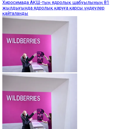
Хиросимада АҚШ-тың ядролық шабуылының 81
жылдығында ядролық қаруға қарсы үндеулер
қайталанды