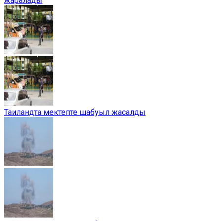
жаралады
Таиландта мектепте шабуыл жасалды