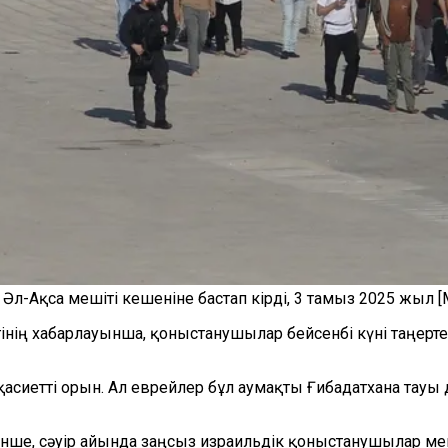
-Ақса мешіті кешеніне бастап кірді, 3 тамыз 2025 жыл [М
ігінің хабарлауынша, қоныстанушылар бейсенбі күні таңер
қасиетті орын. Ал еврейлер бұл аумақты Ғибадатхана тауы
тінше, сәуір айында заңсыз израильдік қоныстанушылар меш