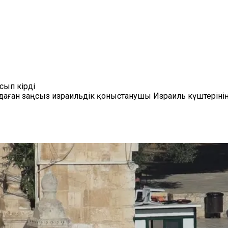
сып кірді
ндаған заңсыз израильдік қоныстанушы Израиль күштерін