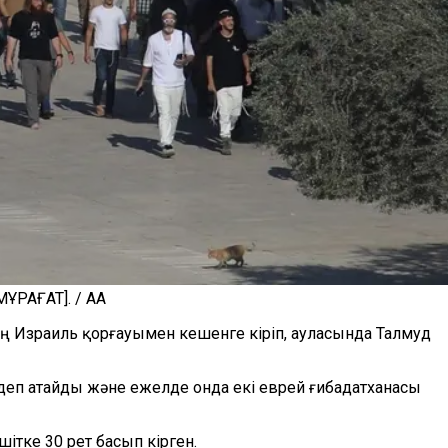
ҰРАҒАТ]. / AA
тең Израиль қорғауымен кешенге кіріп, ауласында Талмуд
 деп атайды және ежелде онда екі еврей ғибадатханасы
ітке 30 рет басып кірген.