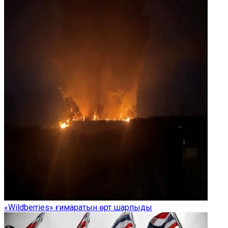
«Wildberries» ғимаратын өрт шарпыды