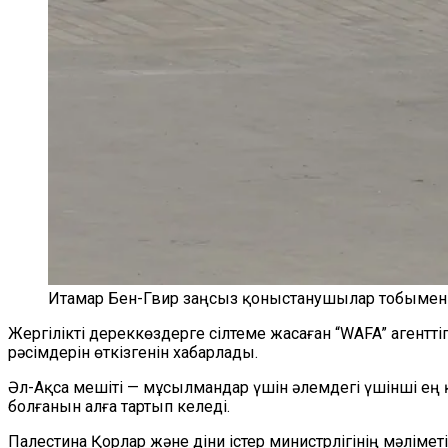
Итамар Бен-Гвир заңсыз қоныстанушылар тобымен Әл
Жергілікті дереккөздерге сілтеме жасаған “WAFA” агентт
рәсімдерін өткізгенін хабарлады.
Әл-Ақса мешіті — мұсылмандар үшін әлемдегі үшінші ең 
болғанын алға тартып келеді.
Палестина Қорлар және діни істер министрлігінің мәліме