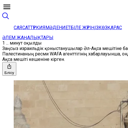
САЯСАТ
ТҮРКИЯ
МӘДЕНИЕТ
БІЛЕ ЖҮРІҢІЗ
КӨЗҚАРАС
ӘЛЕМ ЖАҢАЛЫҚТАРЫ
1 ... минут оқылды
Заңсыз израильдік қоныстанушылар Әл-Ақса мешітіне ба
Палестинаның ресми WAFA агенттігінің хабарлауынша, о
Ақса мешіті кешеніне кірген.
Бөлісу