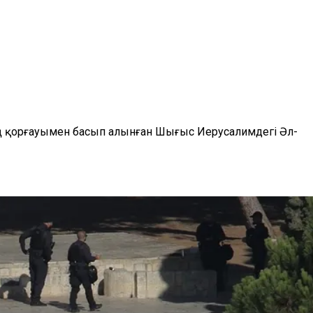
ің қорғауымен басып алынған Шығыс Иерусалимдегі Әл-