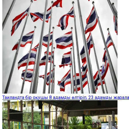
Таиландта бір оқушы 8 адамды өлтіріп, 23 адамды жарал