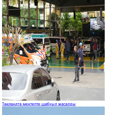
Таиландта мектепте шабуыл жасалды