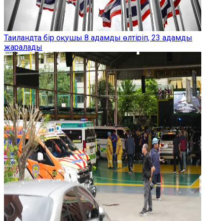
Таиландта бір оқушы 8 адамды өлтіріп, 23 адамды
жаралады