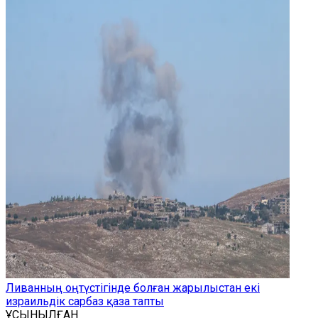
Ливанның оңтүстігінде болған жарылыстан екі
израильдік сарбаз қаза тапты
ҰСЫНЫЛҒАН