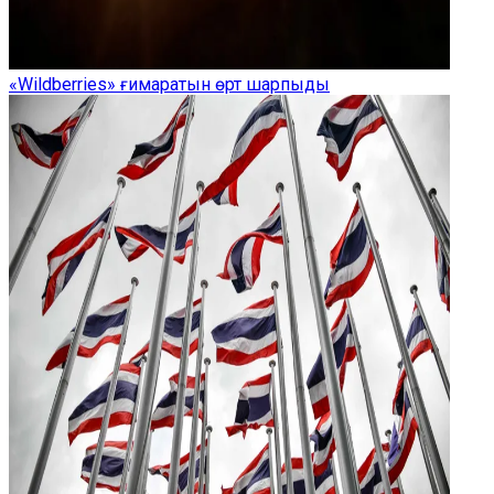
«Wildberries» ғимаратын өрт шарпыды