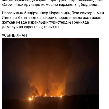
«Crown Iris» круиздік кемесіне наразылық білдірілді.
Наразылық білдірушілер Израильдің Газа секторы мен
Ливанға бағытталған әскери операциялары жалғасып
жатқан кезде израильдік туристердің Грекияда
демалуына қарсылық танытты.
ҰСЫНЫЛҒАН