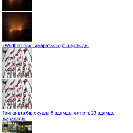
«Wildberries» ғимаратын өрт шарпыды
Таиландта бір оқушы 8 адамды өлтіріп, 23 адамды
жаралады