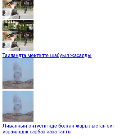
Таиландта мектепте шабуыл жасалды
Ливанның оңтүстігінде болған жарылыстан екі
израильдік сарбаз қаза тапты