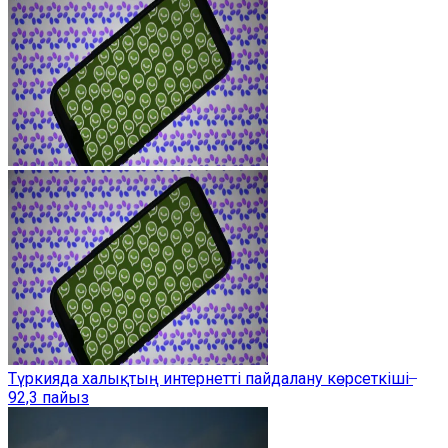
Түркияда халықтың интернетті пайдалану көрсеткіші ̶
92,3 пайыз