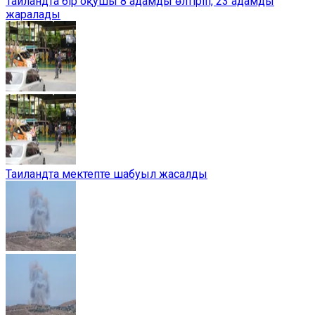
Таиландта бір оқушы 8 адамды өлтіріп, 23 адамды
жаралады
Таиландта мектепте шабуыл жасалды