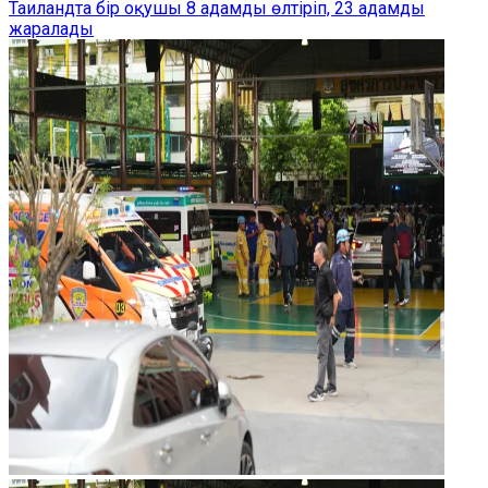
Таиландта бір оқушы 8 адамды өлтіріп, 23 адамды
жаралады