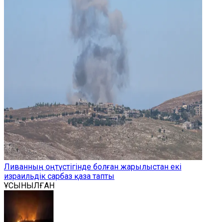
Ливанның оңтүстігінде болған жарылыстан екі
израильдік сарбаз қаза тапты
ҰСЫНЫЛҒАН