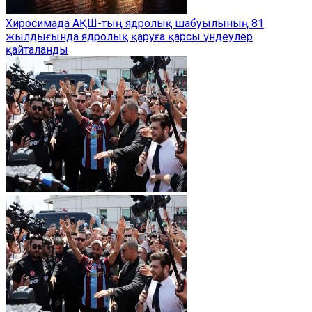
Хиросимада АҚШ-тың ядролық шабуылының 81
жылдығында ядролық қаруға қарсы үндеулер
қайталанды