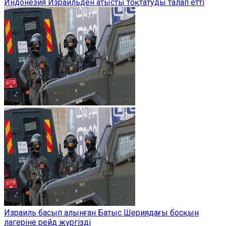
Индонезия Израильден атысты тоқтатуды талап етті
Израиль басып алынған Батыс Шериядағы босқын
лагеріне рейд жүргізді