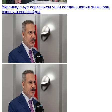
Украинада әуе қорғанысы үшін қолданылатын зымыран
саны үш есе азайды