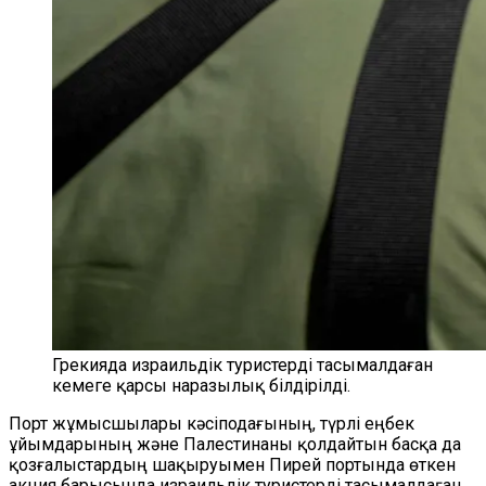
Грекияда израильдік туристерді тасымалдаған
кемеге қарсы наразылық білдірілді.
Порт жұмысшылары кәсіподағының, түрлі еңбек
ұйымдарының және Палестинаны қолдайтын басқа да
қозғалыстардың шақыруымен Пирей портында өткен
акция барысында израильдік туристерді тасымалдаған