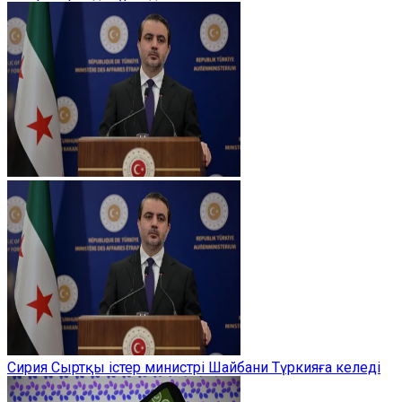
Сирия Сыртқы істер министрі Шайбани Түркияға келеді