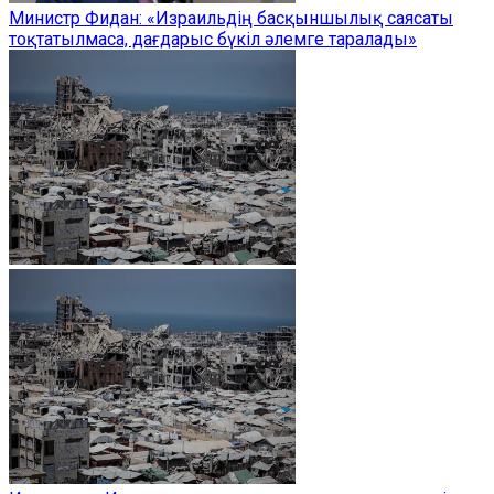
Министр Фидан: «Израильдің басқыншылық саясаты
тоқтатылмаса, дағдарыс бүкіл әлемге таралады»