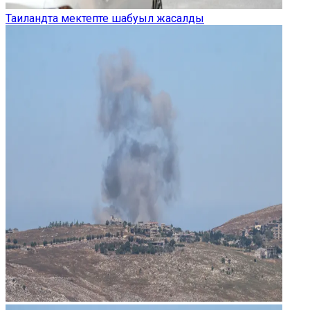
Таиландта мектепте шабуыл жасалды