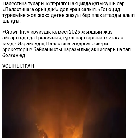
Палестина тулары көтерілген акцияда қатысушылар
«Палестинаға еркіндік!» деп ұран салып, «Геноцид
туризміне жол жоқ» деген жазуы бар плакаттарды алып
шықты.
«Crown Iris» круиздік кемесі 2025 жылдың жаз
айларында да Грекияның түрлі порттарына тоқтаған
кезде Израильдің Палестинаға қарсы әскери
әрекеттеріне байланысты наразылық акцияларына тап
болған еді.
ҰСЫНЫЛҒАН