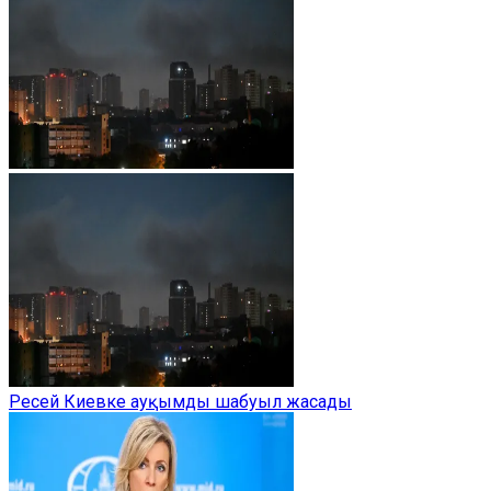
Ресей Киевке ауқымды шабуыл жасады