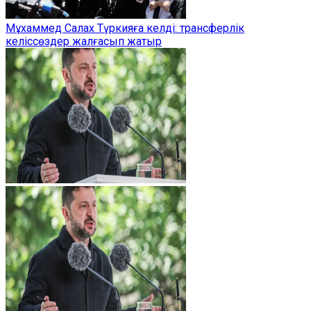
Мұхаммед Салах Түркияға келді: трансферлік
келіссөздер жалғасып жатыр