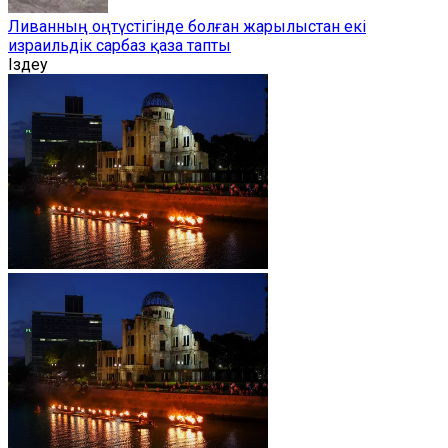
Ливанның оңтүстігінде болған жарылыстан екі
израильдік сарбаз қаза тапты
Іздеу