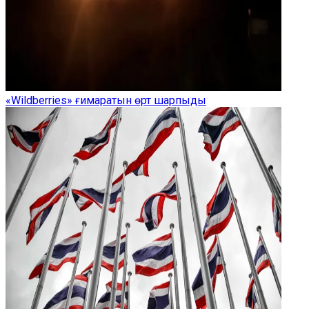
«Wildberries» ғимаратын өрт шарпыды