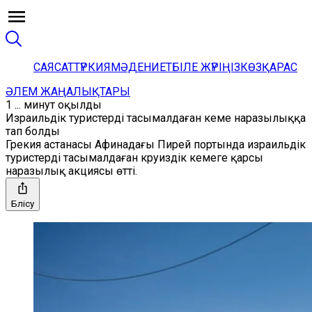
САЯСАТ
ТҮРКИЯ
МӘДЕНИЕТ
БІЛЕ ЖҮРІҢІЗ
КӨЗҚАРАС
ӘЛЕМ ЖАҢАЛЫҚТАРЫ
1 ... минут оқылды
Израильдік туристерді тасымалдаған кеме наразылыққа
тап болды
Грекия астанасы Афинадағы Пирей портында израильдік
туристерді тасымалдаған круиздік кемеге қарсы
наразылық акциясы өтті.
Бөлісу