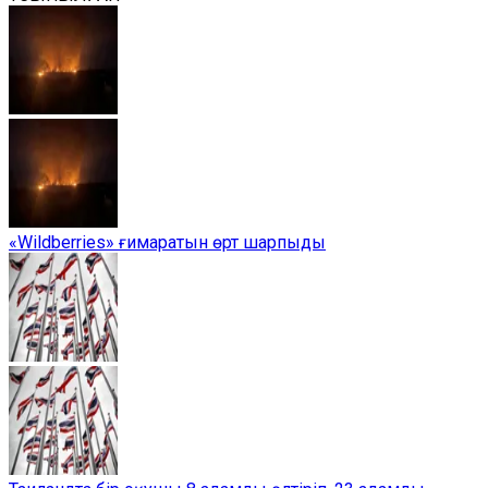
«Wildberries» ғимаратын өрт шарпыды