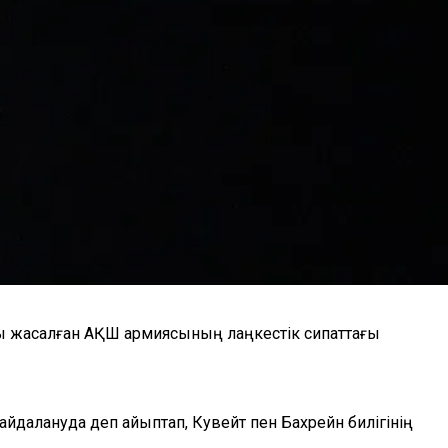
сы жасалған АҚШ армиясының лаңкестік сипаттағы
далануда деп айыптап, Кувейт пен Бахрейн билігінің