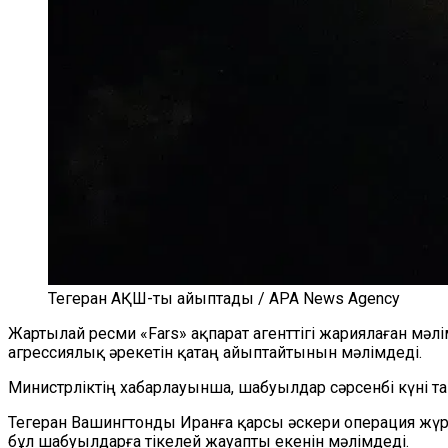
Тегеран АҚШ-ты айыптады / APA News Agency
Жартылай ресми «Fars» ақпарат агенттігі жариялаған м
агрессиялық әрекетін қатаң айыптайтынын мәлімдеді.
Министрліктің хабарлауынша, шабуылдар сәрсенбі күні т
Тегеран Вашингтонды Иранға қарсы әскери операция жүрг
бұл шабуылдарға тікелей жауапты екенін мәлімдеді.