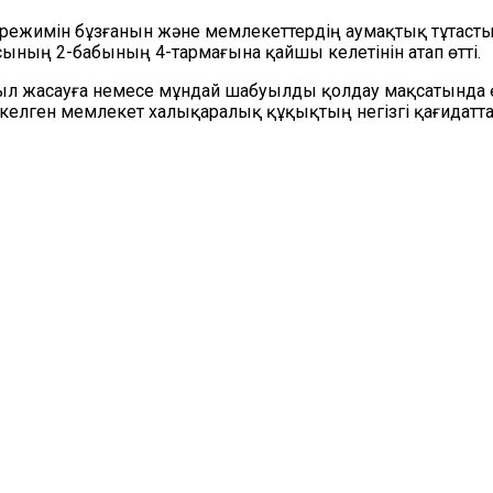
м режимін бұзғанын және мемлекеттердің аумақтық тұтасты
ның 2-бабының 4-тармағына қайшы келетінін атап өтті.
л жасауға немесе мұндай шабуылды қолдау мақсатында өз 
 келген мемлекет халықаралық құқықтың негізгі қағидатт