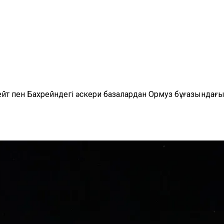
вейт пен Бахрейндегі әскери базалардан Ормуз бұғазынд