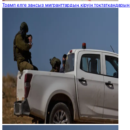
Трамп елге заңсыз мигранттардың кіруін тоқтатқандарын 