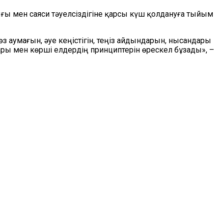
ғы мен саяси тәуелсіздігіне қарсы күш қолдануға тыйым
аумағын, әуе кеңістігін, теңіз айдындарын, нысандары
ары мен көрші елдердің принциптерін өрескел бұзады», –