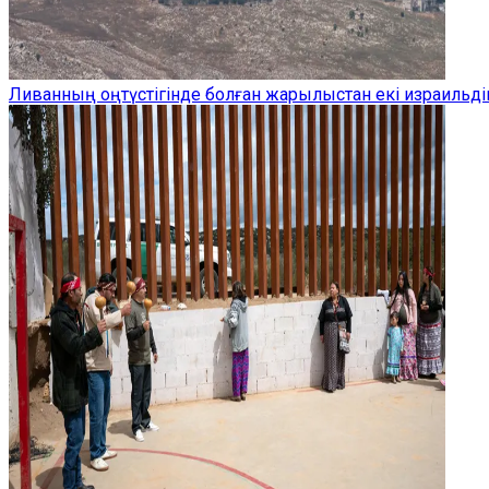
Ливанның оңтүстігінде болған жарылыстан екі израильдік