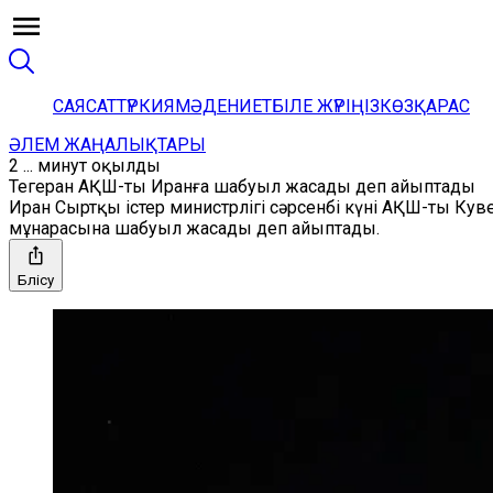
САЯСАТ
ТҮРКИЯ
МӘДЕНИЕТ
БІЛЕ ЖҮРІҢІЗ
КӨЗҚАРАС
ӘЛЕМ ЖАҢАЛЫҚТАРЫ
2 ... минут оқылды
Тегеран АҚШ-ты Иранға шабуыл жасады деп айыптады
Иран Сыртқы істер министрлігі сәрсенбі күні АҚШ-ты Ку
мұнарасына шабуыл жасады деп айыптады.
Бөлісу