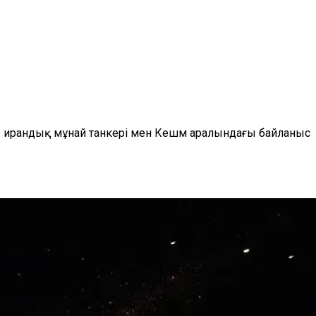
ағы ирандық мұнай танкері мен Кешм аралындағы байланыс