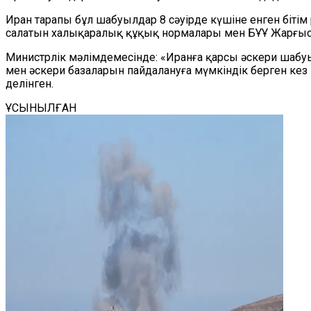
Иран тарапы бұл шабуылдар 8 сәуірде күшіне енген біті
салатын халықаралық құқық нормалары мен БҰҰ Жарғысы
Министрлік мәлімдемесінде: «Иранға қарсы әскери шабуы
мен әскери базаларын пайдалануға мүмкіндік берген кез
делінген.
ҰСЫНЫЛҒАН