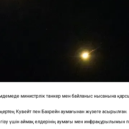
әлімдемеде министрлік танкер мен байланыс нысанына қар
аңертең Кувейт пен Бахрейн аумағынан жүзеге асырылған.
ізу үшін аймақ елдерінің аумағы мен инфрақұрылымын пай