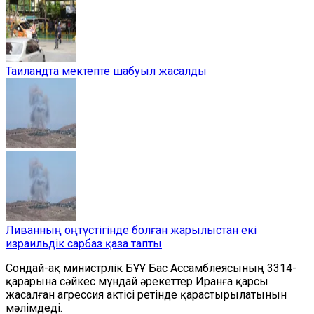
Таиландта мектепте шабуыл жасалды
Ливанның оңтүстігінде болған жарылыстан екі
израильдік сарбаз қаза тапты
Сондай-ақ министрлік БҰҰ Бас Ассамблеясының 3314-
қарарына сәйкес мұндай әрекеттер Иранға қарсы
жасалған агрессия актісі ретінде қарастырылатынын
мәлімдеді.