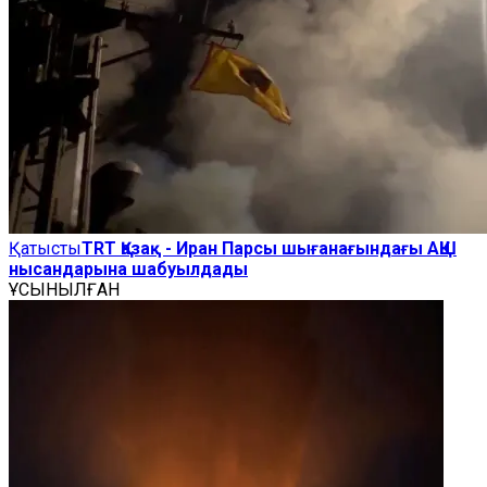
Қатысты
TRT Қазақ - Иран Парсы шығанағындағы АҚШ
нысандарына шабуылдады
ҰСЫНЫЛҒАН