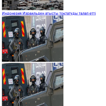
Индонезия Израильден атысты тоқтатуды талап етті