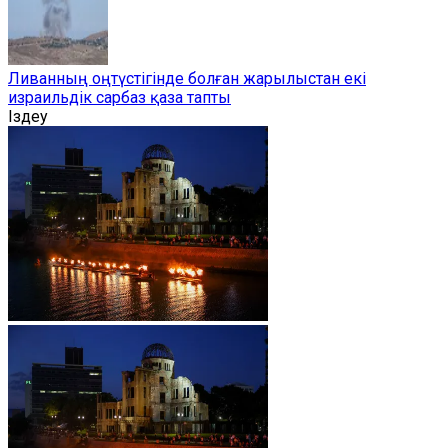
Ливанның оңтүстігінде болған жарылыстан екі
израильдік сарбаз қаза тапты
Іздеу