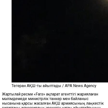
Тегеран АҚШ-ты айыптады / APA News Agency
Жартылай ресми «Fars» ақпарат агенттігі жариялаған
мәлімдемеде министрлік танкер мен байланыс
нысанына қарсы жасалған АҚШ армиясының лаңкестік
сипаттағы агрессиялық әрекетін қатаң айыптайтынын