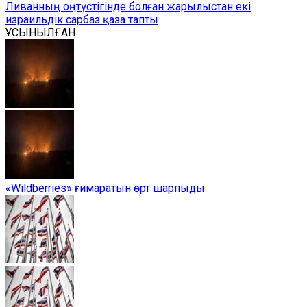
Ливанның оңтүстігінде болған жарылыстан екі
израильдік сарбаз қаза тапты
ҰСЫНЫЛҒАН
«Wildberries» ғимаратын өрт шарпыды