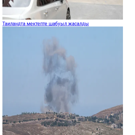
Таиландта мектепте шабуыл жасалды