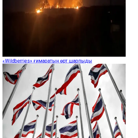
«Wildberries» ғимаратын өрт шарпыды