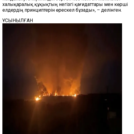
халықаралық құқықтың негізгі қағидаттары мен көрші
елдердің принциптерін өрескел бұзады», – делінген.
ҰСЫНЫЛҒАН