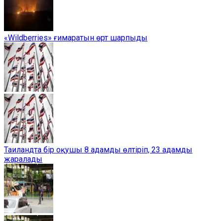
«Wildberries» ғимаратын өрт шарпыды
Таиландта бір оқушы 8 адамды өлтіріп, 23 адамды
жаралады