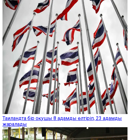
Таиландта бір оқушы 8 адамды өлтіріп, 23 адамды
жаралады