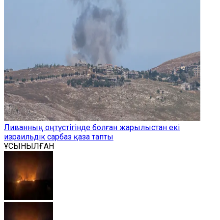
Ливанның оңтүстігінде болған жарылыстан екі
израильдік сарбаз қаза тапты
ҰСЫНЫЛҒАН