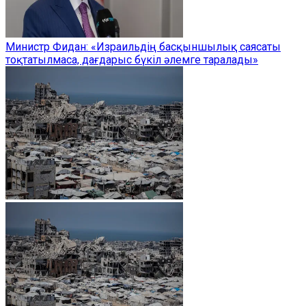
Министр Фидан: «Израильдің басқыншылық саясаты
тоқтатылмаса, дағдарыс бүкіл әлемге таралады»