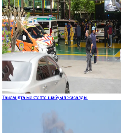
Таиландта мектепте шабуыл жасалды