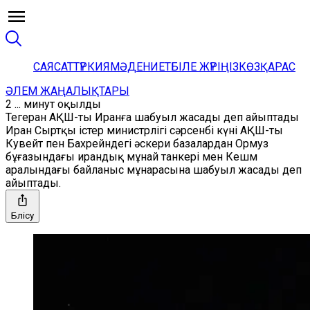
САЯСАТ
ТҮРКИЯ
МӘДЕНИЕТ
БІЛЕ ЖҮРІҢІЗ
КӨЗҚАРАС
ӘЛЕМ ЖАҢАЛЫҚТАРЫ
2 ... минут оқылды
Тегеран АҚШ-ты Иранға шабуыл жасады деп айыптады
Иран Сыртқы істер министрлігі сәрсенбі күні АҚШ-ты
Кувейт пен Бахрейндегі әскери базалардан Ормуз
бұғазындағы ирандық мұнай танкері мен Кешм
аралындағы байланыс мұнарасына шабуыл жасады деп
айыптады.
Бөлісу