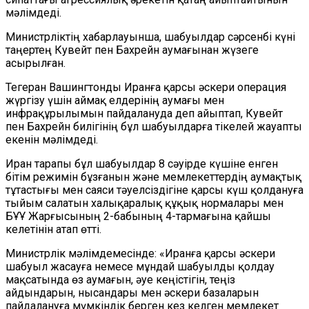
мәлімдеді.
Министрліктің хабарлауынша, шабуылдар сәрсенбі күні
таңертең Кувейт пен Бахрейн аумағынан жүзеге
асырылған.
Тегеран Вашингтонды Иранға қарсы әскери операция
жүргізу үшін аймақ елдерінің аумағы мен
инфрақұрылымын пайдалануда деп айыптап, Кувейт
пен Бахрейн билігінің бұл шабуылдарға тікелей жауапты
екенін мәлімдеді.
Иран тарапы бұл шабуылдар 8 сәуірде күшіне енген
бітім режимін бұзғанын және мемлекеттердің аумақтық
тұтастығы мен саяси тәуелсіздігіне қарсы күш қолдануға
тыйым салатын халықаралық құқық нормалары мен
БҰҰ Жарғысының 2-бабының 4-тармағына қайшы
келетінін атап өтті.
Министрлік мәлімдемесінде: «Иранға қарсы әскери
шабуыл жасауға немесе мұндай шабуылды қолдау
мақсатында өз аумағын, әуе кеңістігін, теңіз
айдындарын, нысандары мен әскери базаларын
пайдалануға мүмкіндік берген кез келген мемлекет