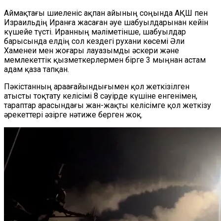
Аймақтағы шиеленіс ақпан айының соңында АҚШ пен
Израильдің Иранға жасаған әуе шабуылдарынан кейін
күшейе түсті. Иранның мәліметінше, шабуылдар
барысында елдің сол кездегі рухани көсемі Әли
Хаменеи мен жоғары лауазымды әскери және
мемлекеттік қызметкерлермен бірге 3 мыңнан астам
адам қаза тапқан.
Пәкістанның араағайындығымен қол жеткізілген
атысты тоқтату келісімі 8 сәуірде күшіне енгенімен,
тараптар арасындағы жан-жақты келісімге қол жеткізу
әрекеттері әзірге нәтиже берген жоқ.