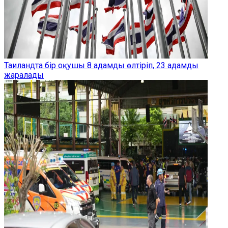
Таиландта бір оқушы 8 адамды өлтіріп, 23 адамды
жаралады