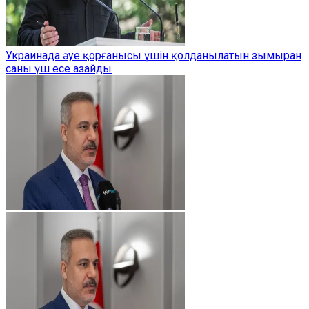
Украинада әуе қорғанысы үшін қолданылатын зымыран
саны үш есе азайды