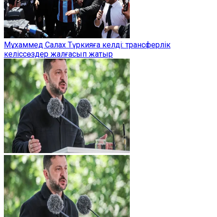
Мұхаммед Салах Түркияға келді: трансферлік
келіссөздер жалғасып жатыр