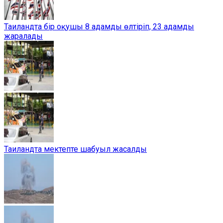
Таиландта бір оқушы 8 адамды өлтіріп, 23 адамды
жаралады
Таиландта мектепте шабуыл жасалды