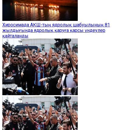
Хиросимада АҚШ-тың ядролық шабуылының 81
жылдығында ядролық қаруға қарсы үндеулер
қайталанды