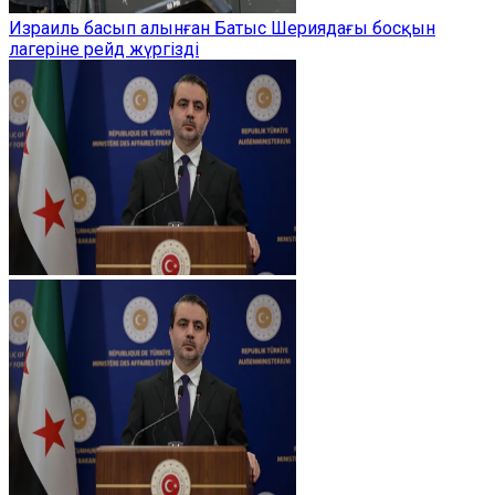
Израиль басып алынған Батыс Шериядағы босқын
лагеріне рейд жүргізді