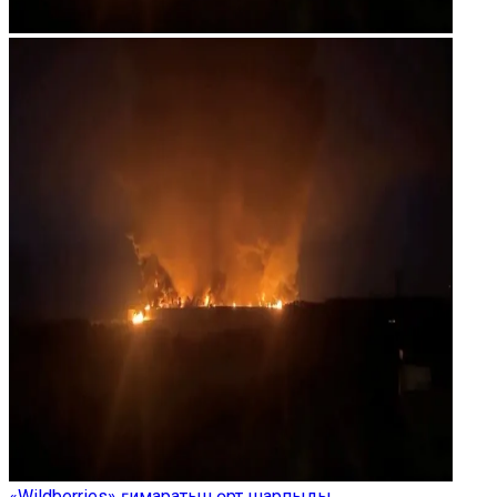
«Wildberries» ғимаратын өрт шарпыды