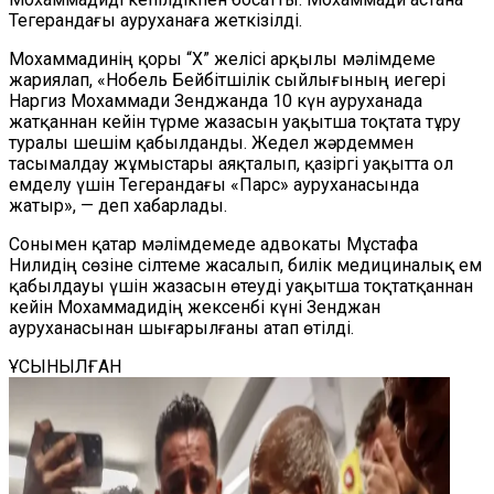
Тегерандағы ауруханаға жеткізілді.
Мохаммадинің қоры “X” желісі арқылы мәлімдеме
жариялап, «Нобель Бейбітшілік сыйлығының иегері
Наргиз Мохаммади Зенджанда 10 күн ауруханада
жатқаннан кейін түрме жазасын уақытша тоқтата тұру
туралы шешім қабылданды. Жедел жәрдеммен
тасымалдау жұмыстары аяқталып, қазіргі уақытта ол
емделу үшін Тегерандағы «Парс» ауруханасында
жатыр», — деп хабарлады.
Сонымен қатар мәлімдемеде адвокаты Мұстафа
Нилидің сөзіне сілтеме жасалып, билік медициналық ем
қабылдауы үшін жазасын өтеуді уақытша тоқтатқаннан
кейін Мохаммадидің жексенбі күні Зенджан
ауруханасынан шығарылғаны атап өтілді.
ҰСЫНЫЛҒАН