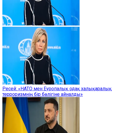
Ресей: «НАТО мен Еуропалық одақ халықаралық
терроризмнің бір бөлігіне айналды»