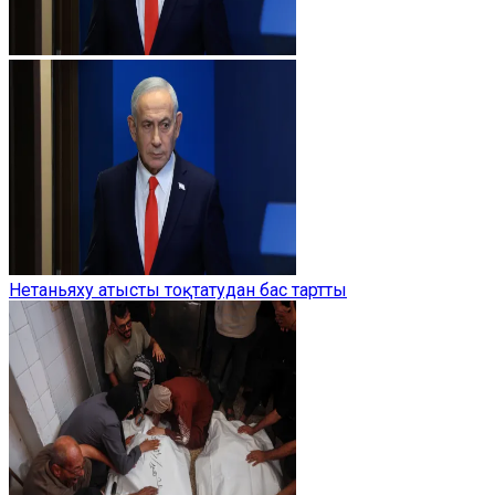
Нетаньяху атысты тоқтатудан бас тартты