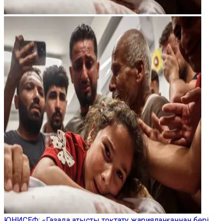
ЮНИСЕФ: «Газада атысты тоқтату жарияланғаннан бері