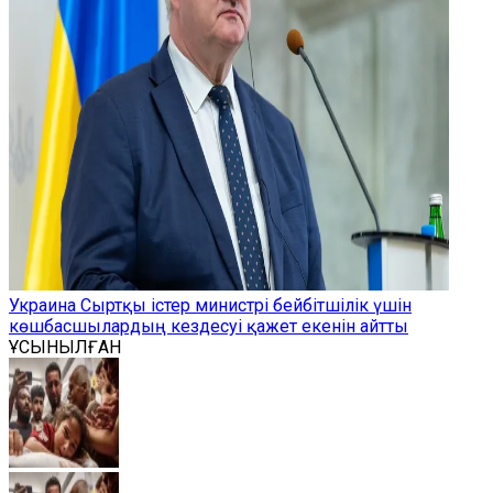
Украина Сыртқы істер министрі бейбітшілік үшін
көшбасшылардың кездесуі қажет екенін айтты
ҰСЫНЫЛҒАН