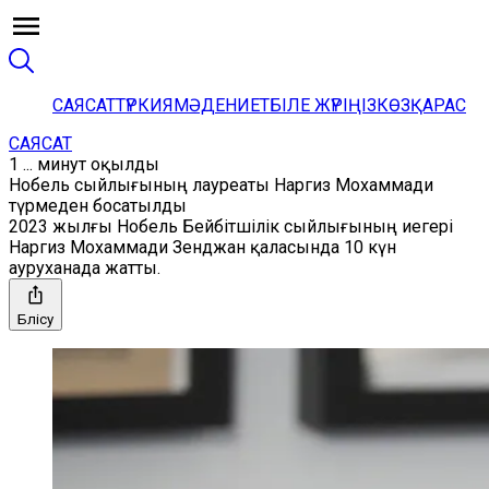
САЯСАТ
ТҮРКИЯ
МӘДЕНИЕТ
БІЛЕ ЖҮРІҢІЗ
КӨЗҚАРАС
САЯСАТ
1 ... минут оқылды
Нобель сыйлығының лауреаты Наргиз Мохаммади
түрмеден босатылды
2023 жылғы Нобель Бейбітшілік сыйлығының иегері
Наргиз Мохаммади Зенджан қаласында 10 күн
ауруханада жатты.
Бөлісу