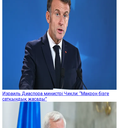
Израиль Диаспора министрі Чикли: “Макрон бізге
сатқындық жасады”