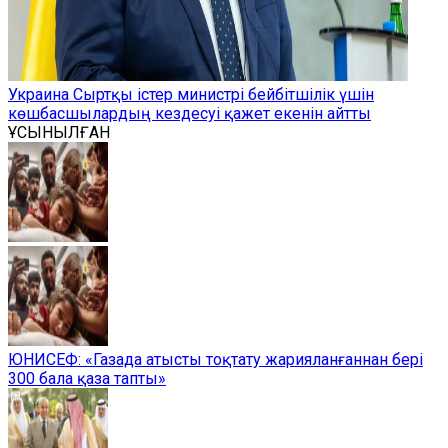
Украина Сыртқы істер министрі бейбітшілік үшін
көшбасшылардың кездесуі қажет екенін айтты
ҰСЫНЫЛҒАН
ЮНИСЕФ: «Газада атысты тоқтату жарияланғаннан бері
300 бала қаза тапты»