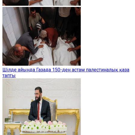
Шілде айында Газада 150-ден астам палестиналық қаза
тапты