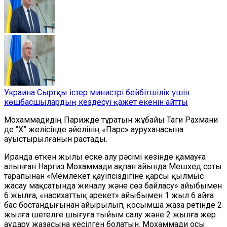
Украина Сыртқы істер министрі бейбітшілік үшін
көшбасшылардың кездесуі қажет екенін айтты
Мохаммадидің Парижде тұратын жұбайы Таги Рахмани
де “X” желісінде әйелінің «Парс» ауруханасына
ауыстырылғанын растады.
Иранда өткен жылы еске алу рәсімі кезінде қамауға
алынған Наргиз Мохаммади ақпан айында Мешхед соты
тарапынан «Мемлекет қауіпсіздігіне қарсы қылмыс
жасау мақсатында жиналу және сөз байласу» айыбымен
6 жылға, «насихаттық әрекет» айыбымен 1 жыл 6 айға
бас бостандығынан айырылып, қосымша жаза ретінде 2
жылға шетелге шығуға тыйым салу және 2 жылға жер
аудару жазасына кесілген болатын. Мохаммади осы