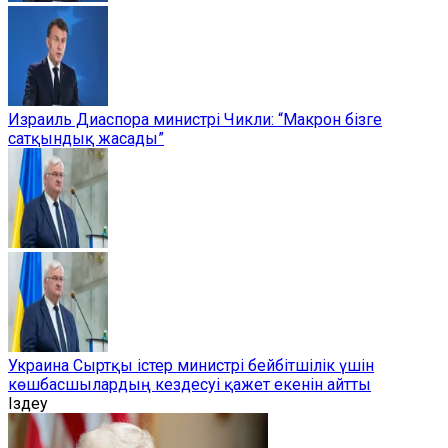
Израиль Диаспора министрі Чикли: “Макрон бізге
сатқындық жасады”
Украина Сыртқы істер министрі бейбітшілік үшін
көшбасшылардың кездесуі қажет екенін айтты
Іздеу