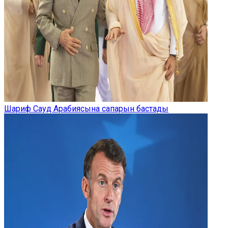
Шариф Сауд Арабиясына сапарын бастады