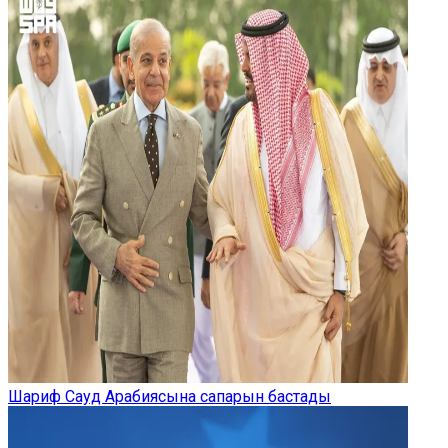
Шариф Сауд Арабиясына сапарын бастады