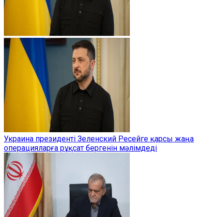
Украина президенті Зеленский Ресейге қарсы жаңа
операцияларға рұқсат бергенін мәлімдеді