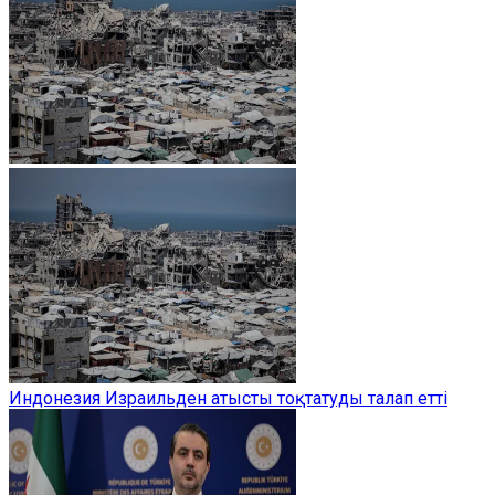
Индонезия Израильден атысты тоқтатуды талап етті