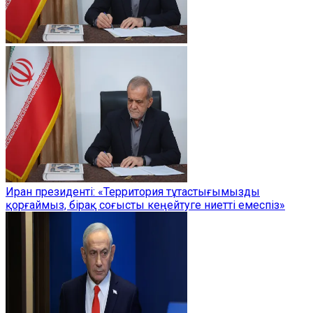
Иран президенті: «Территория тұтастығымызды
қорғаймыз, бірақ соғысты кеңейтуге ниетті емеспіз»