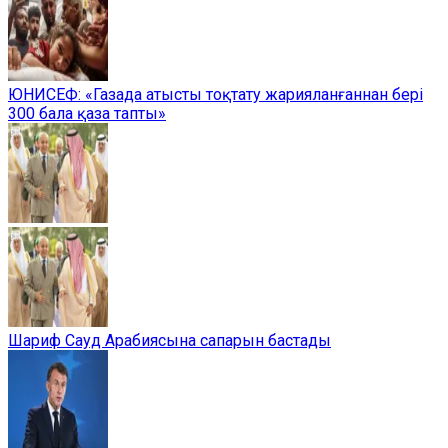
ЮНИСЕФ: «Газада атысты тоқтату жарияланғаннан бері
300 бала қаза тапты»
Шариф Сауд Арабиясына сапарын бастады