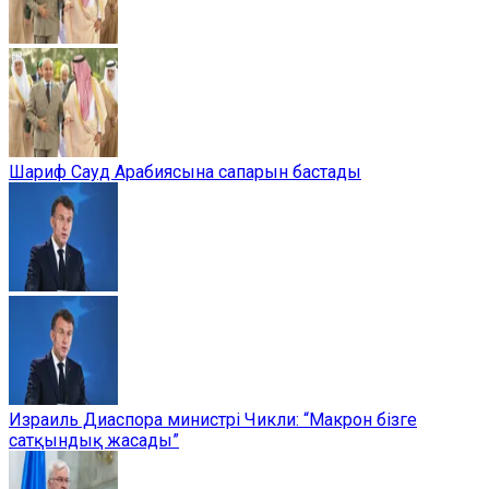
Шариф Сауд Арабиясына сапарын бастады
Израиль Диаспора министрі Чикли: “Макрон бізге
сатқындық жасады”