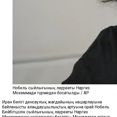
Нобель сыйлығының лауреаты Наргиз
Мохаммади түрмеден босатылды / AP
Иран билігі денсаулық жағдайының нашарлауына
байланысты алаңдаушылықтың артуына орай Нобель
Бейбітшілік сыйлығының лауреаты Наргиз
Мохаммадиді кепілдікпен босатты. Мохаммади астана