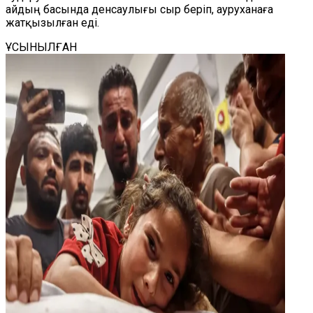
айдың басында денсаулығы сыр беріп, ауруханаға
жатқызылған еді.
ҰСЫНЫЛҒАН