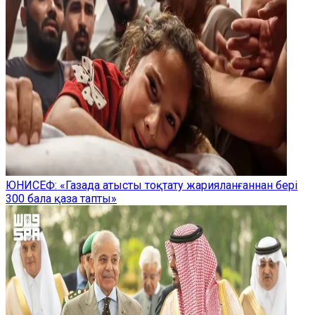
ЮНИСЕФ: «Газада атысты тоқтату жарияланғаннан бері
300 бала қаза тапты»