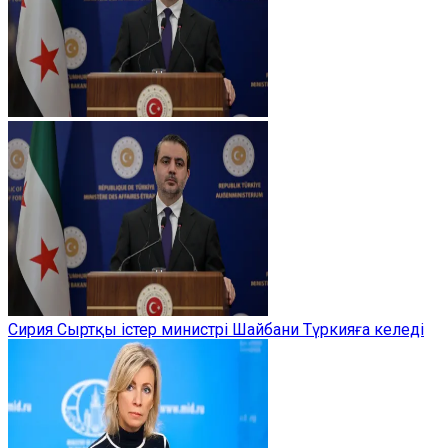
Сирия Сыртқы істер министрі Шайбани Түркияға келеді