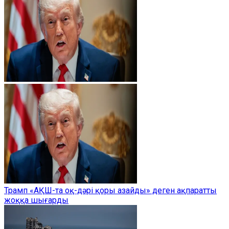
Трамп «АҚШ-та оқ-дәрі қоры азайды» деген ақпаратты
жоққа шығарды