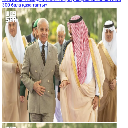
300 бала қаза тапты»