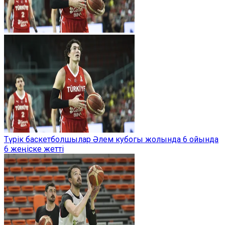
Түрік баскетболшылар Әлем кубогы жолында 6 ойында
6 жеңіске жетті