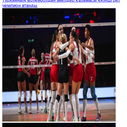
Түркияның волейболдан әйелдер құрамасы екінші рет
чемпион атанды