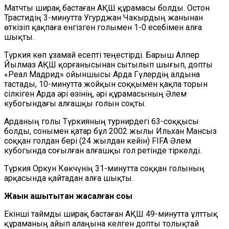
Матчты ширақ бастаған АҚШ құрамасы болды. Остон
Трастидің 3-минутта Угурджан Чакырдың жанынан
өткізіп қақпаға енгізген голымен 1-0 есебімен алға
шықты.
Түркия көп ұзамай есепті теңестірді. Барыш Алпер
Йылмаз АҚШ қорғанысынан сытылып шығып, допты
«Реал Мадрид» ойыншысы Арда Гүлердің алдына
тастады, 10-минутта жойқын соққымен қақпа торын
сілкіген Арда әрі өзінің, әрі құрамасының Әлем
кубогындағы алғашқы голын соқты.
Арданың голы Түркияның турнирдегі 63-соққысы
болды, сонымен қатар бұл 2002 жылы Ильхан Мансыз
соққан голдан бері (24 жылдан кейін) FIFA Әлем
кубогында соғылған алғашқы гол ретінде тіркелді.
Түркия Оркун Көкчүнің 31-минутта соққан голының
арқасында қайтадан алға шықты.
Жақын қашықтықтан жасалған соққы
Екінші таймды ширақ бастаған АҚШ 49-минутта ұлттық
құраманың айып алаңына келген допты толықтай