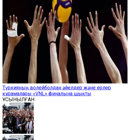
Түркияның волейболдан әйелдер және ерлер
құрамалары «VNL» финалына шықты
ҰСЫНЫЛҒАН