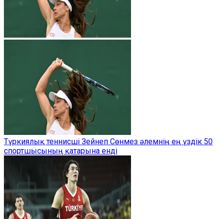
Түркиялық теннисші Зейнеп Сөнмез әлемнің ең үздік 50
спортшысының қатарына енді