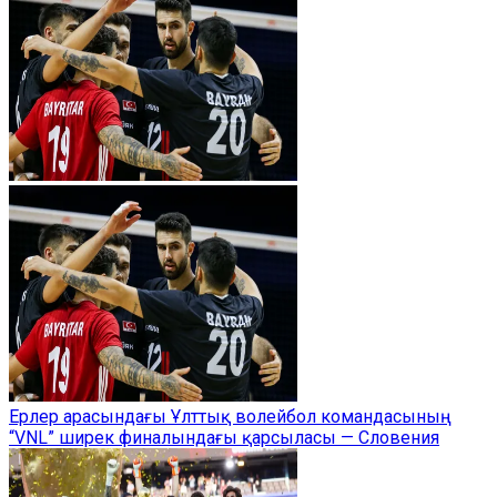
Ерлер арасындағы Ұлттық волейбол командасының
“VNL” ширек финалындағы қарсыласы — Словения