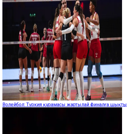
Волейбол: Түркия құрамасы жартылай финалға шықты