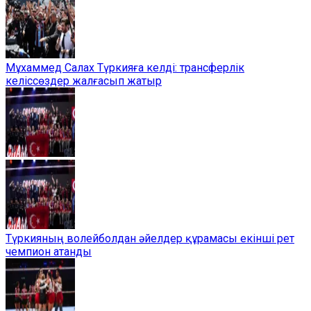
Мұхаммед Салах Түркияға келді: трансферлік
келіссөздер жалғасып жатыр
Түркияның волейболдан әйелдер құрамасы екінші рет
чемпион атанды