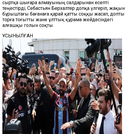
сыртқа шығара алмауының салдарынан есепті
теңестірді, Себастьян Берхалтер допқа үлгеріп, жақын
бұрыштағы бағанаға қарай қатты соққы жасап, допты
торға тоғытты және ұлттық құрама жейдесіндегі
алғашқы голын соқты.
ҰСЫНЫЛҒАН