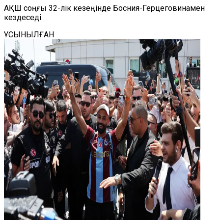
АҚШ соңғы 32-лік кезеңінде Босния-Герцеговинамен
кездеседі.
ҰСЫНЫЛҒАН