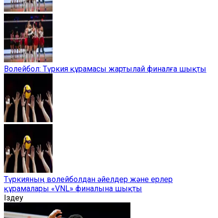
Волейбол: Түркия құрамасы жартылай финалға шықты
Түркияның волейболдан әйелдер және ерлер
құрамалары «VNL» финалына шықты
Іздеу