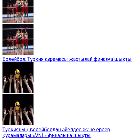
Волейбол: Түркия құрамасы жартылай финалға шықты
Түркияның волейболдан әйелдер және ерлер
құрамалары «VNL» финалына шықты