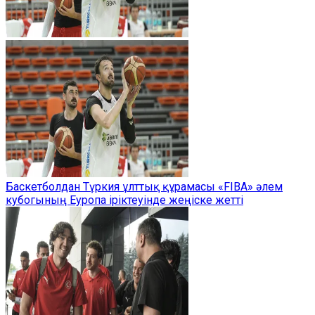
Баскетболдан Түркия ұлттық құрамасы «FIBA» әлем
кубогының Еуропа іріктеуінде жеңіске жетті