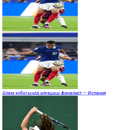
Әлем кубогында алғашқы финалист — Испания