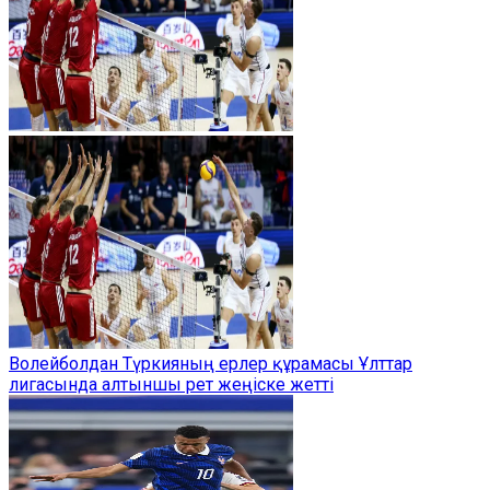
Волейболдан Түркияның ерлер құрамасы Ұлттар
лигасында алтыншы рет жеңіске жетті