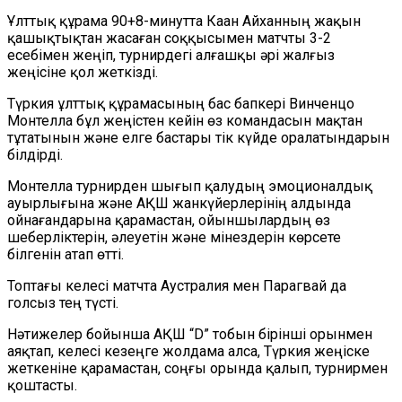
Ұлттық құрама 90+8-минутта Каан Айханның жақын
қашықтықтан жасаған соққысымен матчты 3-2
есебімен жеңіп, турнирдегі алғашқы әрі жалғыз
жеңісіне қол жеткізді.
Түркия ұлттық құрамасының бас бапкері Винченцо
Монтелла бұл жеңістен кейін өз командасын мақтан
тұтатынын және елге бастары тік күйде оралатындарын
білдірді.
Монтелла турнирден шығып қалудың эмоционалдық
ауырлығына және АҚШ жанкүйерлерінің алдында
ойнағандарына қарамастан, ойыншылардың өз
шеберліктерін, әлеуетін және мінездерін көрсете
білгенін атап өтті.
Топтағы келесі матчта Аустралия мен Парагвай да
голсыз тең түсті.
Нәтижелер бойынша АҚШ “D” тобын бірінші орынмен
аяқтап, келесі кезеңге жолдама алса, Түркия жеңіске
жеткеніне қарамастан, соңғы орында қалып, турнирмен
қоштасты.