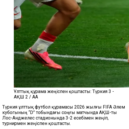
Ұлттық құрама жеңіспен қоштасты: Түркия 3 -
АҚШ 2 / AA
Түркия ұлттық футбол құрамасы 2026 жылғы FIFA Әлем
кубогының “D” тобындағы соңғы матчында АҚШ-ты
Лос-Анджелес стадионында 3-2 есебімен жеңіп,
турнирмен жеңіспен қоштасты.