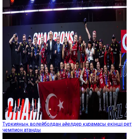
Түркияның волейболдан әйелдер құрамасы екінші рет
чемпион атанды