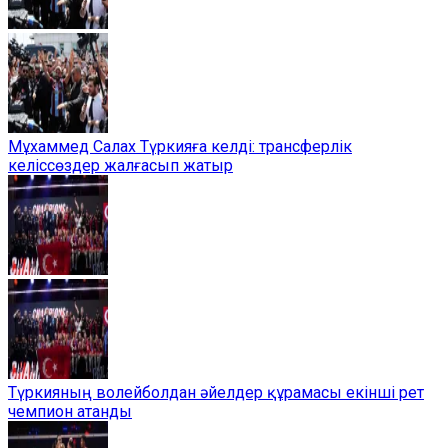
Мұхаммед Салах Түркияға келді: трансферлік
келіссөздер жалғасып жатыр
Түркияның волейболдан әйелдер құрамасы екінші рет
чемпион атанды