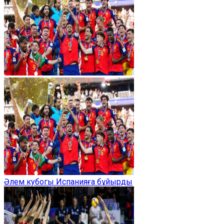
Әлем кубогы Испанияға бұйырды