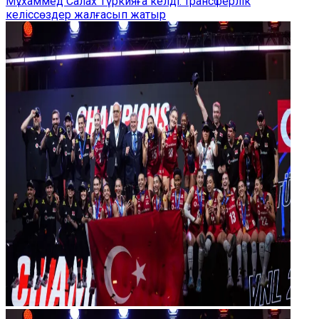
Мұхаммед Салах Түркияға келді: трансферлік
келіссөздер жалғасып жатыр