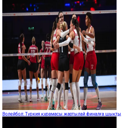
Волейбол: Түркия құрамасы жартылай финалға шықты