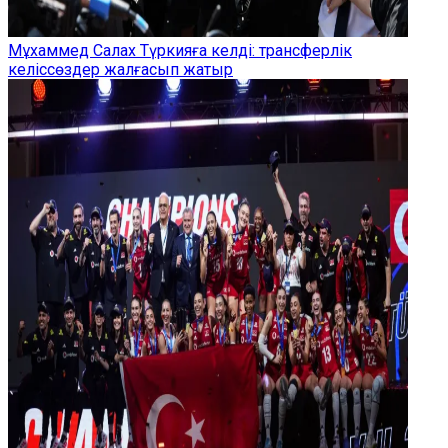
Мұхаммед Салах Түркияға келді: трансферлік
келіссөздер жалғасып жатыр