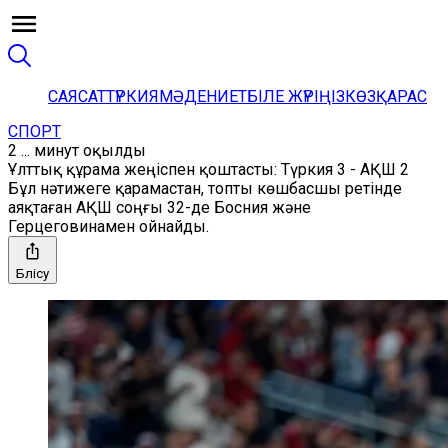
САЯСАТ
ТҮРКИЯ
МӘДЕНИЕТ
БІЛЕ ЖҮРІҢІЗ
КӨЗҚАРАС
СПОРТ
2 ... минут оқылды
Ұлттық құрама жеңіспен қоштасты: Түркия 3 - АҚШ 2
Бұл нәтижеге қарамастан, топты көшбасшы ретінде
аяқтаған АҚШ соңғы 32-де Босния және
Герцеговинамен ойнайды.
Бөлісу