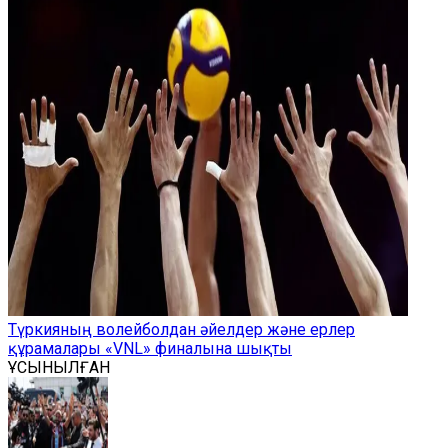
Түркияның волейболдан әйелдер және ерлер
құрамалары «VNL» финалына шықты
ҰСЫНЫЛҒАН